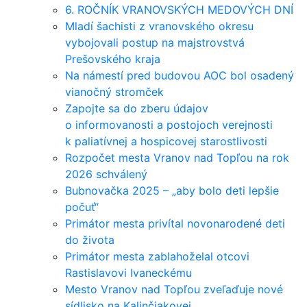
6. ROČNÍK VRANOVSKÝCH MEDOVÝCH DNÍ
Mladí šachisti z vranovského okresu
vybojovali postup na majstrovstvá
Prešovského kraja
Na námestí pred budovou AOC bol osadený
vianočný stromček
Zapojte sa do zberu údajov
o informovanosti a postojoch verejnosti
k paliatívnej a hospicovej starostlivosti
Rozpočet mesta Vranov nad Topľou na rok
2026 schválený
Bubnovačka 2025 – „aby bolo deti lepšie
počuť“
Primátor mesta privítal novonarodené deti
do života
Primátor mesta zablahoželal otcovi
Rastislavovi Ivaneckému
Mesto Vranov nad Topľou zveľaďuje nové
sídlisko na Kalinčiakovej