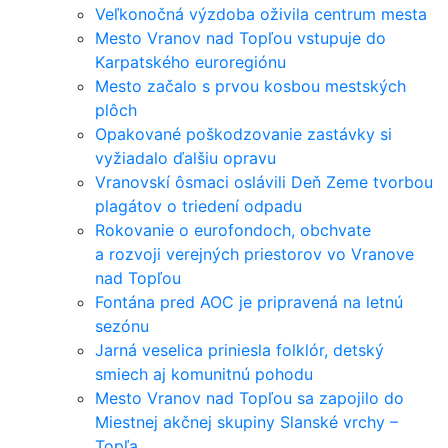
Veľkonočná výzdoba oživila centrum mesta
Mesto Vranov nad Topľou vstupuje do
Karpatského euroregiónu
Mesto začalo s prvou kosbou mestských
plôch
Opakované poškodzovanie zastávky si
vyžiadalo ďalšiu opravu
Vranovskí ôsmaci oslávili Deň Zeme tvorbou
plagátov o triedení odpadu
Rokovanie o eurofondoch, obchvate
a rozvoji verejných priestorov vo Vranove
nad Topľou
Fontána pred AOC je pripravená na letnú
sezónu
Jarná veselica priniesla folklór, detský
smiech aj komunitnú pohodu
Mesto Vranov nad Topľou sa zapojilo do
Miestnej akčnej skupiny Slanské vrchy –
Topľa