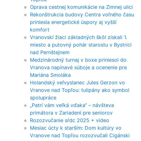
Oprava cestnej komunikácie na Zimnej ulici
Rekonštrukcia budovy Centra voľného času
priniesla energetické úspory aj vyšší
komfort
Vranovskí žiaci základných škôl získali 1.
miesto a putovný pohár starostu v Bystrici
nad Pernštejnem
Medzinárodný turnaj v boxe priniesol do
Vranova napínavé súboje a ocenenie pre
Mariána Smoláka
Holandský veľvyslanec Jules Gerzon vo
Vranove nad Topľou: tulipány ako symbol
spolupráce
„Patrí vám veľká vďaka“ – návšteva
primátora v Zariadení pre seniorov
Rozozvučanie sŕdc 2025 + video
Mesiac úcty k starším: Dom kultúry vo
Vranove nad Topľou rozozvučali Cigánski