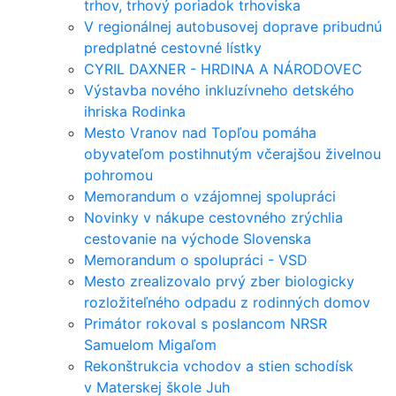
trhov, trhový poriadok trhoviska
V regionálnej autobusovej doprave pribudnú
predplatné cestovné lístky
CYRIL DAXNER - HRDINA A NÁRODOVEC
Výstavba nového inkluzívneho detského
ihriska Rodinka
Mesto Vranov nad Topľou pomáha
obyvateľom postihnutým včerajšou živelnou
pohromou
Memorandum o vzájomnej spolupráci
Novinky v nákupe cestovného zrýchlia
cestovanie na východe Slovenska
Memorandum o spolupráci - VSD
Mesto zrealizovalo prvý zber biologicky
rozložiteľného odpadu z rodinných domov
Primátor rokoval s poslancom NRSR
Samuelom Migaľom
Rekonštrukcia vchodov a stien schodísk
v Materskej škole Juh