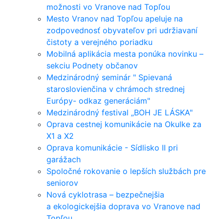
možnosti vo Vranove nad Topľou
Mesto Vranov nad Topľou apeluje na
zodpovednosť obyvateľov pri udržiavaní
čistoty a verejného poriadku
Mobilná aplikácia mesta ponúka novinku –
sekciu Podnety občanov
Medzinárodný seminár " Spievaná
staroslovienčina v chrámoch strednej
Európy- odkaz generáciám"
Medzinárodný festival „BOH JE LÁSKA"
Oprava cestnej komunikácie na Okulke za
X1 a X2
Oprava komunikácie - Sídlisko II pri
garážach
Spoločné rokovanie o lepších službách pre
seniorov
Nová cyklotrasa – bezpečnejšia
a ekologickejšia doprava vo Vranove nad
Topľou