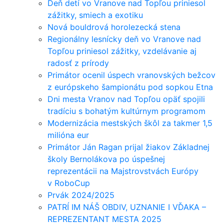
Deň detí vo Vranove nad Topľou priniesol
zážitky, smiech a exotiku
Nová bouldrová horolezecká stena
Regionálny lesnícky deň vo Vranove nad
Topľou priniesol zážitky, vzdelávanie aj
radosť z prírody
Primátor ocenil úspech vranovských bežcov
z európskeho šampionátu pod sopkou Etna
Dni mesta Vranov nad Topľou opäť spojili
tradíciu s bohatým kultúrnym programom
Modernizácia mestských škôl za takmer 1,5
milióna eur
Primátor Ján Ragan prijal žiakov Základnej
školy Bernolákova po úspešnej
reprezentácii na Majstrovstvách Európy
v RoboCup
Prvák 2024/2025
PATRÍ IM NÁŠ OBDIV, UZNANIE I VĎAKA –
REPREZENTANT MESTA 2025