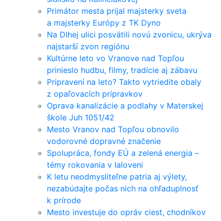
Primátor mesta prijal majsterky sveta
a majsterky Európy z TK Dyno
Na Dlhej ulici posvätili novú zvonicu, ukrýva
najstarší zvon regiónu
Kultúrne leto vo Vranove nad Topľou
prinieslo hudbu, filmy, tradície aj zábavu
Pripravení na leto? Takto vytriedite obaly
z opaľovacích prípravkov
Oprava kanalizácie a podlahy v Materskej
škole Juh 1051/42
Mesto Vranov nad Topľou obnovilo
vodorovné dopravné značenie
Spolupráca, fondy EÚ a zelená energia –
témy rokovania v Ialoveni
K letu neodmysliteľne patria aj výlety,
nezabúdajte počas nich na ohľaduplnosť
k prírode
Mesto investuje do opráv ciest, chodníkov