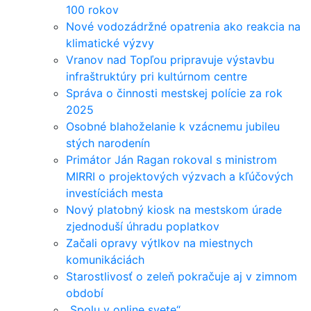
100 rokov
Nové vodozádržné opatrenia ako reakcia na
klimatické výzvy
Vranov nad Topľou pripravuje výstavbu
infraštruktúry pri kultúrnom centre
Správa o činnosti mestskej polície za rok
2025
Osobné blahoželanie k vzácnemu jubileu
stých narodenín
Primátor Ján Ragan rokoval s ministrom
MIRRI o projektových výzvach a kľúčových
investíciách mesta
Nový platobný kiosk na mestskom úrade
zjednoduší úhradu poplatkov
Začali opravy výtlkov na miestnych
komunikáciách
Starostlivosť o zeleň pokračuje aj v zimnom
období
„Spolu v online svete“