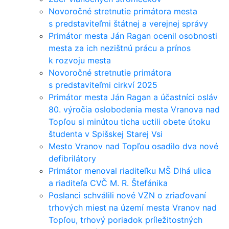
Novoročné stretnutie primátora mesta
s predstaviteľmi štátnej a verejnej správy
Primátor mesta Ján Ragan ocenil osobnosti
mesta za ich nezištnú prácu a prínos
k rozvoju mesta
Novoročné stretnutie primátora
s predstaviteľmi cirkví 2025
Primátor mesta Ján Ragan a účastníci osláv
80. výročia oslobodenia mesta Vranova nad
Topľou si minútou ticha uctili obete útoku
študenta v Spišskej Starej Vsi
Mesto Vranov nad Topľou osadilo dva nové
defibrilátory
Primátor menoval riaditeľku MŠ Dlhá ulica
a riaditeľa CVČ M. R. Štefánika
Poslanci schválili nové VZN o zriaďovaní
trhových miest na území mesta Vranov nad
Topľou, trhový poriadok príležitostných