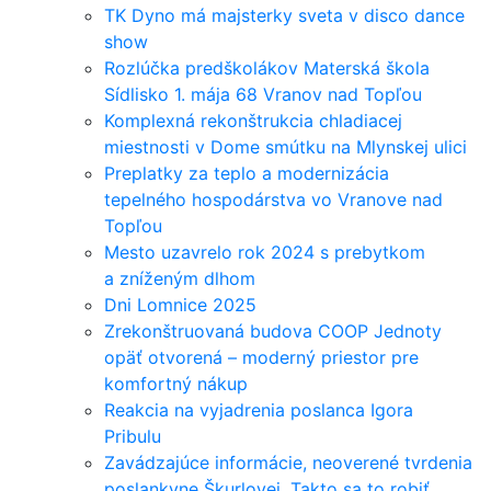
TK Dyno má majsterky sveta v disco dance
show
Rozlúčka predškolákov Materská škola
Sídlisko 1. mája 68 Vranov nad Topľou
Komplexná rekonštrukcia chladiacej
miestnosti v Dome smútku na Mlynskej ulici
Preplatky za teplo a modernizácia
tepelného hospodárstva vo Vranove nad
Topľou
Mesto uzavrelo rok 2024 s prebytkom
a zníženým dlhom
Dni Lomnice 2025
Zrekonštruovaná budova COOP Jednoty
opäť otvorená – moderný priestor pre
komfortný nákup
Reakcia na vyjadrenia poslanca Igora
Pribulu
Zavádzajúce informácie, neoverené tvrdenia
poslankyne Škurlovej. Takto sa to robiť