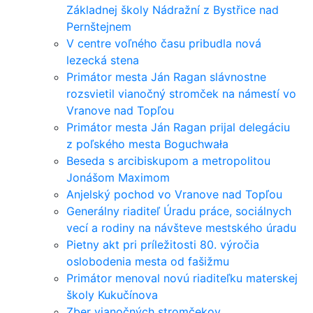
Základnej školy Nádražní z Bystřice nad
Pernštejnem
V centre voľného času pribudla nová
lezecká stena
Primátor mesta Ján Ragan slávnostne
rozsvietil vianočný stromček na námestí vo
Vranove nad Topľou
Primátor mesta Ján Ragan prijal delegáciu
z poľského mesta Boguchwała
Beseda s arcibiskupom a metropolitou
Jonášom Maximom
Anjelský pochod vo Vranove nad Topľou
Generálny riaditeľ Úradu práce, sociálnych
vecí a rodiny na návšteve mestského úradu
Pietny akt pri príležitosti 80. výročia
oslobodenia mesta od fašižmu
Primátor menoval novú riaditeľku materskej
školy Kukučínova
Zber vianočných stromčekov