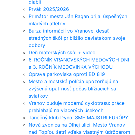
diabli
Prvák 2025/2026
Primátor mesta Ján Ragan prijal úspešných
mladých atlétov
Burza informácií vo Vranove: desať
stredných škôl priblížilo deviatakom svoje
odbory
Deň materských škôl + video
6. ROČNÍK VRANOVSKÝCH MEDOVÝCH DNI
a 3. ROČNÍK MEDOVINKA VÝCHODU
Oprava parkoviska oproti BD 819
Mesto a mestská polícia upozorňujú na
zvýšenú opatrnosť počas blížiacich sa
sviatkov
Vranov buduje modernú cyklotrasu: práce
prebiehajú na viacerých úsekoch
Tanečný klub Dyno: SME MAJSTRI EURÓPY!
Nová zvonica na Dlhej ulici: Mesto Vranov
nad Topľou šetrí vďaka vlastným údržbárom