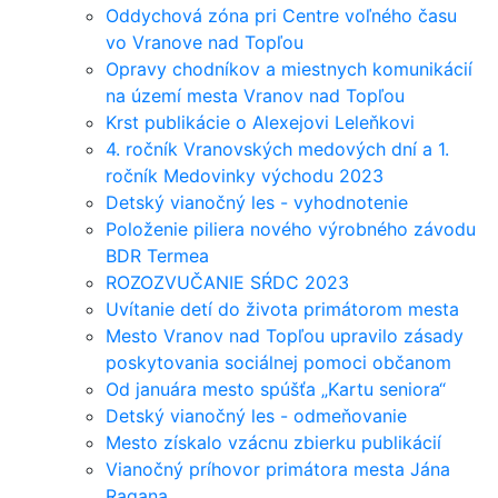
Oddychová zóna pri Centre voľného času
vo Vranove nad Topľou
Opravy chodníkov a miestnych komunikácií
na území mesta Vranov nad Topľou
Krst publikácie o Alexejovi Leleňkovi
4. ročník Vranovských medových dní a 1.
ročník Medovinky východu 2023
Detský vianočný les - vyhodnotenie
Položenie piliera nového výrobného závodu
BDR Termea
ROZOZVUČANIE SŔDC 2023
Uvítanie detí do života primátorom mesta
Mesto Vranov nad Topľou upravilo zásady
poskytovania sociálnej pomoci občanom
Od januára mesto spúšťa „Kartu seniora“
Detský vianočný les - odmeňovanie
Mesto získalo vzácnu zbierku publikácií
Vianočný príhovor primátora mesta Jána
Ragana