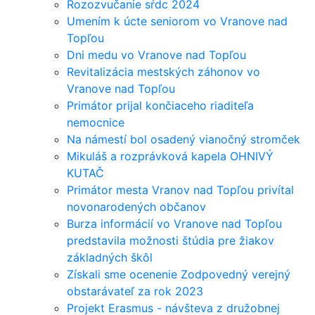
Rozozvučanie sŕdc 2024
Umením k úcte seniorom vo Vranove nad
Topľou
Dni medu vo Vranove nad Topľou
Revitalizácia mestských záhonov vo
Vranove nad Topľou
Primátor prijal končiaceho riaditeľa
nemocnice
Na námestí bol osadený vianočný stromček
Mikuláš a rozprávková kapela OHNIVÝ
KUTAČ
Primátor mesta Vranov nad Topľou privítal
novonarodených občanov
Burza informácií vo Vranove nad Topľou
predstavila možnosti štúdia pre žiakov
základných škôl
Získali sme ocenenie Zodpovedný verejný
obstarávateľ za rok 2023
Projekt Erasmus - návšteva z družobnej