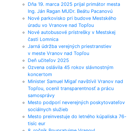
Dňa 19. marca 2025 prijal primátor mesta
Ing. Ján Ragan MUDr. Beátu Pacanovú
Nové parkovisko pri budove Mestského
úradu vo Vranove nad Topľou
Nové autobusové prístrešky v Mestskej
časti Lomnica
Jarná údržba verejných priestranstiev
v meste Vranov nad Topľou
Deň učiteľov 2025
Ozvena oslávila 45 rokov slávnostným
koncertom
Minister Samuel Migaľ navštívil Vranov nad
Topľou, ocenil transparentnosť a prácu
samosprávy
Mesto podporí neverejných poskytovateľov
sociálnych služieb
Mesto preinvestuje do letného kúpaliska 76-
tisíc eur
8. ročník Poupratujme Vranov!