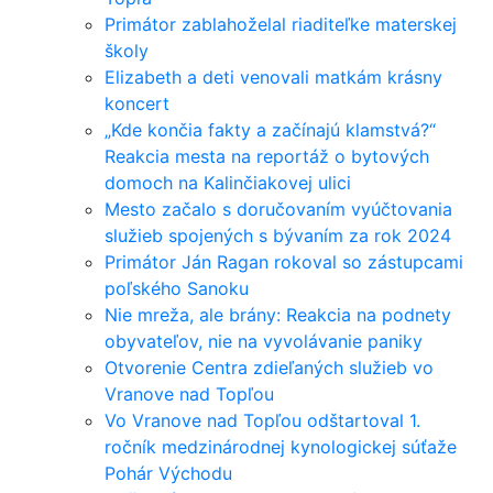
Primátor zablahoželal riaditeľke materskej
školy
Elizabeth a deti venovali matkám krásny
koncert
„Kde končia fakty a začínajú klamstvá?“
Reakcia mesta na reportáž o bytových
domoch na Kalinčiakovej ulici
Mesto začalo s doručovaním vyúčtovania
služieb spojených s bývaním za rok 2024
Primátor Ján Ragan rokoval so zástupcami
poľského Sanoku
Nie mreža, ale brány: Reakcia na podnety
obyvateľov, nie na vyvolávanie paniky
Otvorenie Centra zdieľaných služieb vo
Vranove nad Topľou
Vo Vranove nad Topľou odštartoval 1.
ročník medzinárodnej kynologickej súťaže
Pohár Východu