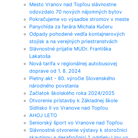
Mesto Vranov nad Topľou slávnostne
odovzdalo 70 nových nájomných bytov
Pokračujeme vo výsadbe stromov v meste
Panychída za farára Michala Kučeru
Odpady pohodené vedľa kontajnerových
stojísk a na verejných priestranstvách
Slávnostné prijatie MUDr. Františka
Lakatoša
Nová tarifa v regionálnej autobusovej
doprave od 1. 8. 2024
Pietny akt - 80. výročie Slovenského
národného povstania
Začiatok školského roka 2024/2025
Otvorenie prístavby k Základnej škole
Sídlisko II vo Vranove nad Topľou
AHOJ LETO
Seniorský šport vo Vranove nad Topľou
Slávnostné otvorenie výstavy k storočnici
skautingu a desaťročnici 1. oddielu Lipy vo