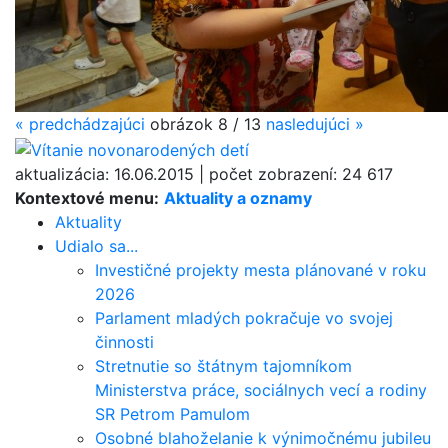
«
predchádzajúci
obrázok
8 / 13
nasledujúci
»
aktualizácia:
16.06.2015
|
počet zobrazení:
24 617
Kontextové menu:
Aktuality a oznamy
Aktuality
Udialo sa...
Investičné projekty mesta plánované v roku
2026
Parlament mladých pokračuje vo svojej
činnosti
Stretnutie so štátnym tajomníkom
Ministerstva práce, sociálnych vecí a rodiny
SR Petrom Pamulom
Osobné blahoželanie k výnimočnému jubileu