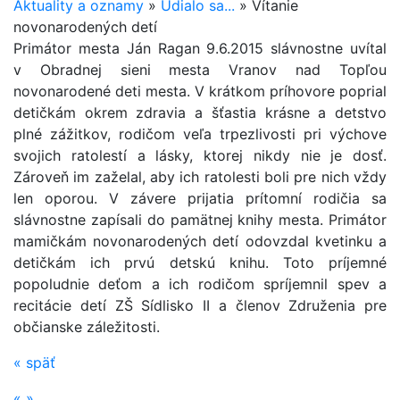
Aktuality a oznamy
»
Udialo sa...
»
Vítanie
novonarodených detí
Primátor mesta Ján Ragan 9.6.2015 slávnostne uvítal
v Obradnej sieni mesta Vranov nad Topľou
novonarodené deti mesta. V krátkom príhovore poprial
detičkám okrem zdravia a šťastia krásne a detstvo
plné zážitkov, rodičom veľa trpezlivosti pri výchove
svojich ratolestí a lásky, ktorej nikdy nie je dosť.
Zároveň im zaželal, aby ich ratolesti boli pre nich vždy
len oporou. V závere prijatia prítomní rodičia sa
slávnostne zapísali do pamätnej knihy mesta. Primátor
mamičkám novonarodených detí odovzdal kvetinku a
detičkám ich prvú detskú knihu. Toto príjemné
popoludnie deťom a ich rodičom spríjemnil spev a
recitácie detí ZŠ Sídlisko II a členov Združenia pre
občianske záležitosti.
«
späť
«
»