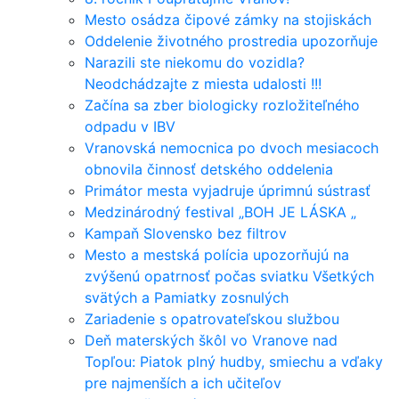
Mesto osádza čipové zámky na stojiskách
Oddelenie životného prostredia upozorňuje
Narazili ste niekomu do vozidla?
Neodchádzajte z miesta udalosti !!!
Začína sa zber biologicky rozložiteľného
odpadu v IBV
Vranovská nemocnica po dvoch mesiacoch
obnovila činnosť detského oddelenia
Primátor mesta vyjadruje úprimnú sústrasť
Medzinárodný festival „BOH JE LÁSKA „
Kampaň Slovensko bez filtrov
Mesto a mestská polícia upozorňujú na
zvýšenú opatrnosť počas sviatku Všetkých
svätých a Pamiatky zosnulých
Zariadenie s opatrovateľskou službou
Deň materských škôl vo Vranove nad
Topľou: Piatok plný hudby, smiechu a vďaky
pre najmenších a ich učiteľov