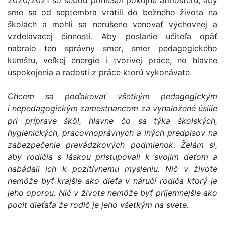
sme sa od septembra vrátili do bežného života na
školách a mohli sa nerušene venovať výchovnej a
vzdelávacej činnosti. Aby poslanie učiteľa opäť
nabralo ten správny smer, smer pedagogického
kumštu, veľkej energie i tvorivej práce, no hlavne
uspokojenia a radosti z práce ktorú vykonávate.
Chcem sa poďakovať všetkým pedagogickým
i nepedagogickým zamestnancom za vynaložené úsilie
pri príprave škôl, hlavne čo sa týka školských,
hygienických, pracovnoprávnych a iných predpisov na
zabezpečenie prevádzkových podmienok. Želám si,
aby rodičia s láskou pristupovali k svojim deťom a
nabádali ich k pozitívnemu mysleniu. Nič v živote
nemôže byť krajšie ako dieťa v náručí rodiča ktorý je
jeho oporou. Nič v živote nemôže byť príjemnejšie ako
pocit dieťaťa že rodič je jeho všetkým na svete.