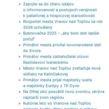
Zapojte sa do zberu údajov
o informovanosti a postojoch verejnosti
k paliatívnej a hospicovej starostlivosti
Rozpočet mesta Vranov nad Topľou na rok
2026 schválený
Bubnovačka 2025 – „aby bolo deti lepšie
počuť“
Primátor mesta privítal novonarodené deti
do života
Primátor mesta zablahoželal otcovi
Rastislavovi Ivaneckému
Mesto Vranov nad Topľou zveľaďuje nové
sídlisko na Kalinčiakovej
Primátor mesta prijal majsterky sveta
a majsterky Európy z TK Dyno
Na Dlhej ulici posvätili novú zvonicu, ukrýva
najstarší zvon regiónu
Kultúrne leto vo Vranove nad Topľou
prinieslo hudbu, filmy, tradície aj zábavu