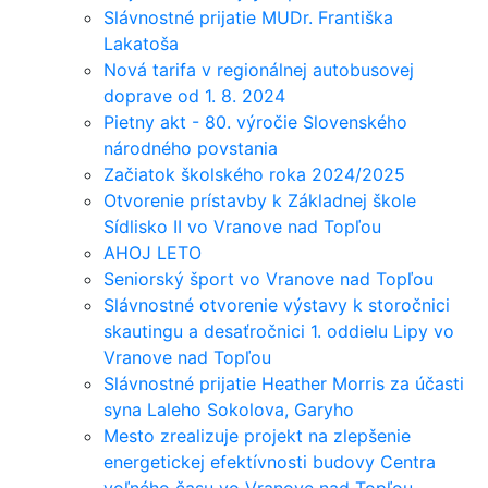
Slávnostné prijatie MUDr. Františka
Lakatoša
Nová tarifa v regionálnej autobusovej
doprave od 1. 8. 2024
Pietny akt - 80. výročie Slovenského
národného povstania
Začiatok školského roka 2024/2025
Otvorenie prístavby k Základnej škole
Sídlisko II vo Vranove nad Topľou
AHOJ LETO
Seniorský šport vo Vranove nad Topľou
Slávnostné otvorenie výstavy k storočnici
skautingu a desaťročnici 1. oddielu Lipy vo
Vranove nad Topľou
Slávnostné prijatie Heather Morris za účasti
syna Laleho Sokolova, Garyho
Mesto zrealizuje projekt na zlepšenie
energetickej efektívnosti budovy Centra
voľného času vo Vranove nad Topľou