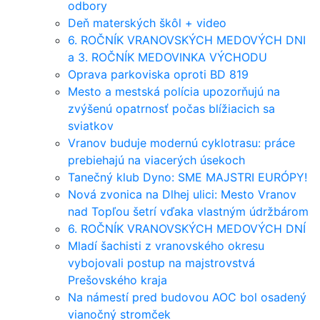
odbory
Deň materských škôl + video
6. ROČNÍK VRANOVSKÝCH MEDOVÝCH DNI
a 3. ROČNÍK MEDOVINKA VÝCHODU
Oprava parkoviska oproti BD 819
Mesto a mestská polícia upozorňujú na
zvýšenú opatrnosť počas blížiacich sa
sviatkov
Vranov buduje modernú cyklotrasu: práce
prebiehajú na viacerých úsekoch
Tanečný klub Dyno: SME MAJSTRI EURÓPY!
Nová zvonica na Dlhej ulici: Mesto Vranov
nad Topľou šetrí vďaka vlastným údržbárom
6. ROČNÍK VRANOVSKÝCH MEDOVÝCH DNÍ
Mladí šachisti z vranovského okresu
vybojovali postup na majstrovstvá
Prešovského kraja
Na námestí pred budovou AOC bol osadený
vianočný stromček