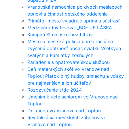
Vranovská nemocnica po dvoch mesiacoch
obnovila činnosť detského oddelenia
Primátor mesta vyjadruje úprimnú sústrasť
Medzinárodný festival „BOH JE LÁSKA „
Kampaň Slovensko bez filtrov
Mesto a mestská polícia upozorňujú na
zvýšenú opatrnosť počas sviatku Všetkých
svätých a Pamiatky zosnulých
Zariadenie s opatrovateľskou službou
Deň materských škôl vo Vranove nad
Topľou: Piatok plný hudby, smiechu a vďaky
pre najmenších a ich učiteľov
Rozozvučanie sŕdc 2024
Umením k úcte seniorom vo Vranove nad
Topľou
Dni medu vo Vranove nad Topľou
Revitalizácia mestských záhonov vo
Vranove nad Topľou