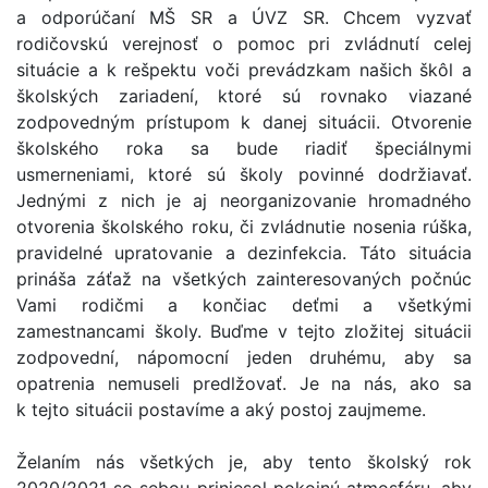
a odporúčaní MŠ SR a ÚVZ SR. Chcem vyzvať
rodičovskú verejnosť o pomoc pri zvládnutí celej
situácie a k rešpektu voči prevádzkam našich škôl a
školských zariadení, ktoré sú rovnako viazané
zodpovedným prístupom k danej situácii. Otvorenie
školského roka sa bude riadiť špeciálnymi
usmerneniami, ktoré sú školy povinné dodržiavať.
Jednými z nich je aj neorganizovanie hromadného
otvorenia školského roku, či zvládnutie nosenia rúška,
pravidelné upratovanie a dezinfekcia. Táto situácia
prináša záťaž na všetkých zainteresovaných počnúc
Vami rodičmi a končiac deťmi a všetkými
zamestnancami školy. Buďme v tejto zložitej situácii
zodpovední, nápomocní jeden druhému, aby sa
opatrenia nemuseli predlžovať. Je na nás, ako sa
k tejto situácii postavíme a aký postoj zaujmeme.
Želaním nás všetkých je, aby tento školský rok
2020/2021 so sebou priniesol pokojnú atmosféru, aby