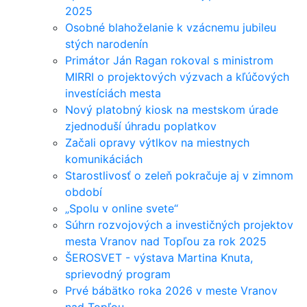
2025
Osobné blahoželanie k vzácnemu jubileu
stých narodenín
Primátor Ján Ragan rokoval s ministrom
MIRRI o projektových výzvach a kľúčových
investíciách mesta
Nový platobný kiosk na mestskom úrade
zjednoduší úhradu poplatkov
Začali opravy výtlkov na miestnych
komunikáciách
Starostlivosť o zeleň pokračuje aj v zimnom
období
„Spolu v online svete“
Súhrn rozvojových a investičných projektov
mesta Vranov nad Topľou za rok 2025
ŠEROSVET - výstava Martina Knuta,
sprievodný program
Prvé bábätko roka 2026 v meste Vranov
nad Topľou