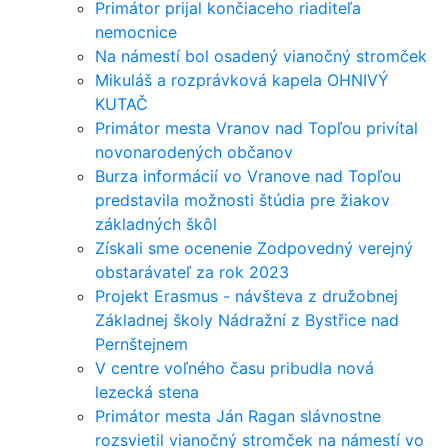
Primátor prijal končiaceho riaditeľa
nemocnice
Na námestí bol osadený vianočný stromček
Mikuláš a rozprávková kapela OHNIVÝ
KUTAČ
Primátor mesta Vranov nad Topľou privítal
novonarodených občanov
Burza informácií vo Vranove nad Topľou
predstavila možnosti štúdia pre žiakov
základných škôl
Získali sme ocenenie Zodpovedný verejný
obstarávateľ za rok 2023
Projekt Erasmus - návšteva z družobnej
Základnej školy Nádražní z Bystřice nad
Pernštejnem
V centre voľného času pribudla nová
lezecká stena
Primátor mesta Ján Ragan slávnostne
rozsvietil vianočný stromček na námestí vo