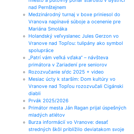
nad Pernštejnem
Medzinárodný turnaj v boxe priniesol do
Vranova napínavé súboje a ocenenie pre
Mariána Smoláka
Holandský veľvyslanec Jules Gerzon vo
Vranove nad Topľou: tulipány ako symbol
spolupráce
„Patrí vám veľká vďaka“ – návšteva
primátora v Zariadení pre seniorov
Rozozvučanie sŕdc 2025 + video
Mesiac úcty k starším: Dom kultúry vo
Vranove nad Topľou rozozvučali Cigánski
diabli
Prvák 2025/2026
Primátor mesta Ján Ragan prijal úspešných
mladých atlétov
Burza informácií vo Vranove: desať
stredných škôl priblížilo deviatakom svoje