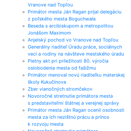
Vranove nad Topľou
Primátor mesta Ján Ragan prijal delegáciu
z poľského mesta Boguchwała
Beseda s arcibiskupom a metropolitou
Jonášom Maximom
Anjelský pochod vo Vranove nad Topľou
Generálny riaditeľ Úradu práce, sociálnych
vecí a rodiny na návšteve mestského úradu
Pietny akt pri príležitosti 80. výročia
oslobodenia mesta od fašižmu
Primátor menoval novú riaditeľku materskej
školy Kukučínova
Zber vianočných stromčekov
Novoročné stretnutie primátora mesta
s predstaviteľmi štátnej a verejnej správy
Primátor mesta Ján Ragan ocenil osobnosti
mesta za ich nezištnú prácu a prínos
k rozvoju mesta
Novoročné stretnutie primátora