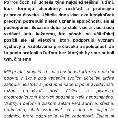
Po rodičoch sú učitelia tými najdôležitejšími ľuďmi,
ktorí formujú charaktery, rozhľad a profesijnú
prípravu človeka. Učitelia dnes viac, ako kedykoľvek
predtým potrebujú nielen uznanie spoločnosti, ale aj
pochopenie. Súčasná doba si stále viac a viac žiada
vzdávať úctu každému, kto pôsobí na učiteľskej
pozícii ale aj všetkým, ktorí podporujú význam
výchovy a vzdelávania pre človeka a spoločnosť. Je
to pocta profesii a ľuďom bez ktorých by sme neboli
tým, čím sme.
Milí prváci, stávajú sa z vás osobnosti, ktoré v prvé dni
pobytu v škole pod vedením svojich učiteliek určite
zahodia neistotu a postupne naberú pocit zvedavosti,
túžbu poznávať prvé číslice a písmená,
prostredníctvom ktorých spoznáte veľa nepoznaného.
Všetkým deťom a žiakom želám veľa zdravia, šťastia,
optimizmu, chuti vzdelávať sa a len tie najlepšie
známky, ktoré odzrkadlia Vaše vedomosti. Želám si