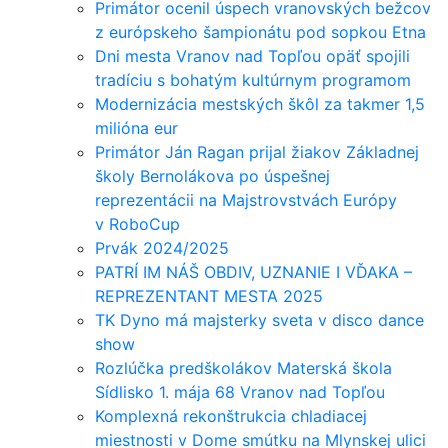
Primátor ocenil úspech vranovských bežcov
z európskeho šampionátu pod sopkou Etna
Dni mesta Vranov nad Topľou opäť spojili
tradíciu s bohatým kultúrnym programom
Modernizácia mestských škôl za takmer 1,5
milióna eur
Primátor Ján Ragan prijal žiakov Základnej
školy Bernolákova po úspešnej
reprezentácii na Majstrovstvách Európy
v RoboCup
Prvák 2024/2025
PATRÍ IM NÁŠ OBDIV, UZNANIE I VĎAKA –
REPREZENTANT MESTA 2025
TK Dyno má majsterky sveta v disco dance
show
Rozlúčka predškolákov Materská škola
Sídlisko 1. mája 68 Vranov nad Topľou
Komplexná rekonštrukcia chladiacej
miestnosti v Dome smútku na Mlynskej ulici