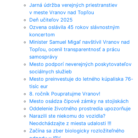
Jarná údržba verejných priestranstiev
v meste Vranov nad Topľou
Deň učiteľov 2025
Ozvena oslávila 45 rokov slávnostným
koncertom
Minister Samuel Migaľ navštívil Vranov nad
Topľou, ocenil transparentnosť a prácu
samosprávy
Mesto podporí neverejných poskytovateľov
sociálnych služieb
Mesto preinvestuje do letného kúpaliska 76-
tisíc eur
8. ročník Poupratujme Vranov!
Mesto osádza čipové zámky na stojiskách
Oddelenie životného prostredia upozorňuje
Narazili ste niekomu do vozidla?
Neodchádzajte z miesta udalosti !!!
Začína sa zber biologicky rozložiteľného
odpadu v IBV