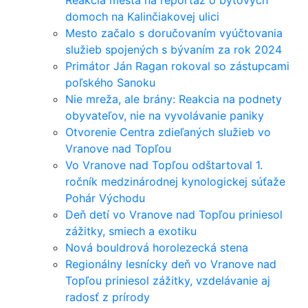
domoch na Kalinčiakovej ulici
Mesto začalo s doručovaním vyúčtovania
služieb spojených s bývaním za rok 2024
Primátor Ján Ragan rokoval so zástupcami
poľského Sanoku
Nie mreža, ale brány: Reakcia na podnety
obyvateľov, nie na vyvolávanie paniky
Otvorenie Centra zdieľaných služieb vo
Vranove nad Topľou
Vo Vranove nad Topľou odštartoval 1.
ročník medzinárodnej kynologickej súťaže
Pohár Východu
Deň detí vo Vranove nad Topľou priniesol
zážitky, smiech a exotiku
Nová bouldrová horolezecká stena
Regionálny lesnícky deň vo Vranove nad
Topľou priniesol zážitky, vzdelávanie aj
radosť z prírody