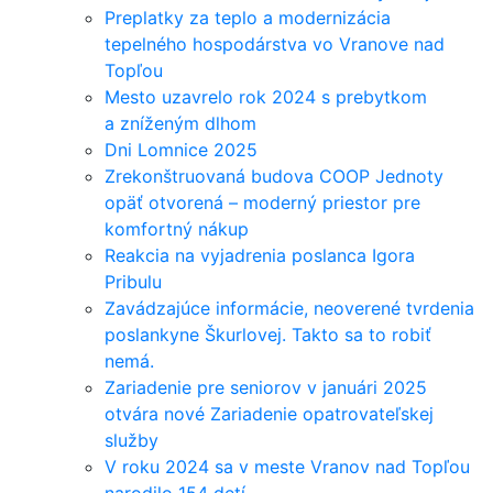
Preplatky za teplo a modernizácia
tepelného hospodárstva vo Vranove nad
Topľou
Mesto uzavrelo rok 2024 s prebytkom
a zníženým dlhom
Dni Lomnice 2025
Zrekonštruovaná budova COOP Jednoty
opäť otvorená – moderný priestor pre
komfortný nákup
Reakcia na vyjadrenia poslanca Igora
Pribulu
Zavádzajúce informácie, neoverené tvrdenia
poslankyne Škurlovej. Takto sa to robiť
nemá.
Zariadenie pre seniorov v januári 2025
otvára nové Zariadenie opatrovateľskej
služby
V roku 2024 sa v meste Vranov nad Topľou
narodilo 154 detí