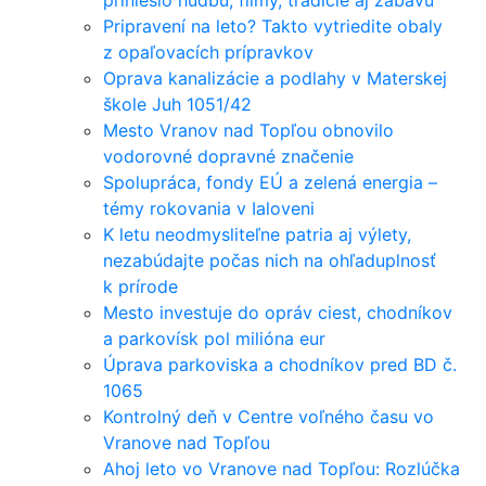
Pripravení na leto? Takto vytriedite obaly
z opaľovacích prípravkov
Oprava kanalizácie a podlahy v Materskej
škole Juh 1051/42
Mesto Vranov nad Topľou obnovilo
vodorovné dopravné značenie
Spolupráca, fondy EÚ a zelená energia –
témy rokovania v Ialoveni
K letu neodmysliteľne patria aj výlety,
nezabúdajte počas nich na ohľaduplnosť
k prírode
Mesto investuje do opráv ciest, chodníkov
a parkovísk pol milióna eur
Úprava parkoviska a chodníkov pred BD č.
1065
Kontrolný deň v Centre voľného času vo
Vranove nad Topľou
Ahoj leto vo Vranove nad Topľou: Rozlúčka