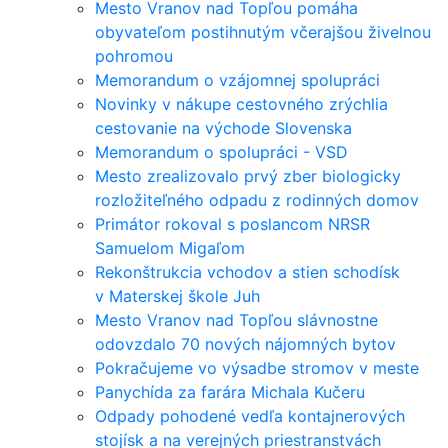
Mesto Vranov nad Topľou pomáha
obyvateľom postihnutým včerajšou živelnou
pohromou
Memorandum o vzájomnej spolupráci
Novinky v nákupe cestovného zrýchlia
cestovanie na východe Slovenska
Memorandum o spolupráci - VSD
Mesto zrealizovalo prvý zber biologicky
rozložiteľného odpadu z rodinných domov
Primátor rokoval s poslancom NRSR
Samuelom Migaľom
Rekonštrukcia vchodov a stien schodísk
v Materskej škole Juh
Mesto Vranov nad Topľou slávnostne
odovzdalo 70 nových nájomných bytov
Pokračujeme vo výsadbe stromov v meste
Panychída za farára Michala Kučeru
Odpady pohodené vedľa kontajnerových
stojísk a na verejných priestranstvách