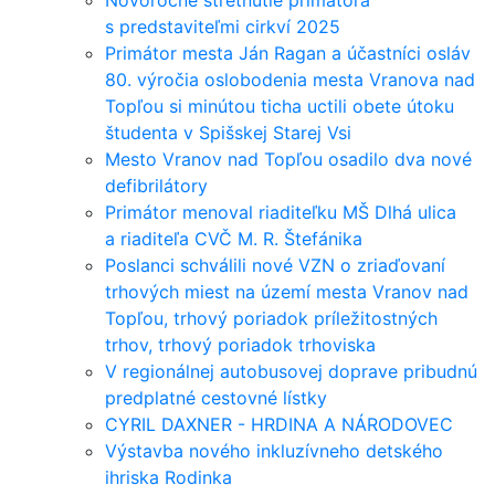
s predstaviteľmi cirkví 2025
Primátor mesta Ján Ragan a účastníci osláv
80. výročia oslobodenia mesta Vranova nad
Topľou si minútou ticha uctili obete útoku
študenta v Spišskej Starej Vsi
Mesto Vranov nad Topľou osadilo dva nové
defibrilátory
Primátor menoval riaditeľku MŠ Dlhá ulica
a riaditeľa CVČ M. R. Štefánika
Poslanci schválili nové VZN o zriaďovaní
trhových miest na území mesta Vranov nad
Topľou, trhový poriadok príležitostných
trhov, trhový poriadok trhoviska
V regionálnej autobusovej doprave pribudnú
predplatné cestovné lístky
CYRIL DAXNER - HRDINA A NÁRODOVEC
Výstavba nového inkluzívneho detského
ihriska Rodinka