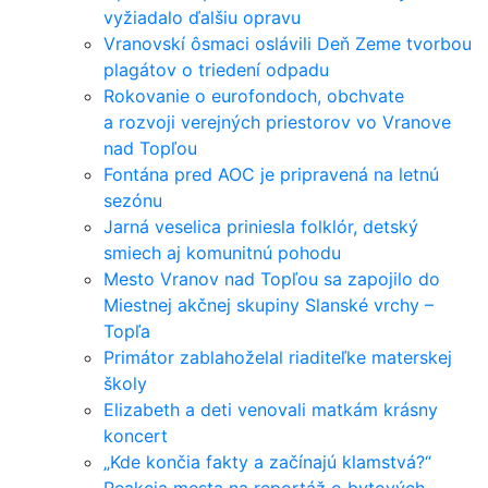
vyžiadalo ďalšiu opravu
Vranovskí ôsmaci oslávili Deň Zeme tvorbou
plagátov o triedení odpadu
Rokovanie o eurofondoch, obchvate
a rozvoji verejných priestorov vo Vranove
nad Topľou
Fontána pred AOC je pripravená na letnú
sezónu
Jarná veselica priniesla folklór, detský
smiech aj komunitnú pohodu
Mesto Vranov nad Topľou sa zapojilo do
Miestnej akčnej skupiny Slanské vrchy –
Topľa
Primátor zablahoželal riaditeľke materskej
školy
Elizabeth a deti venovali matkám krásny
koncert
„Kde končia fakty a začínajú klamstvá?“
Reakcia mesta na reportáž o bytových