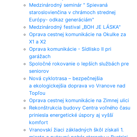
Medzinárodný seminár " Spievaná
staroslovienčina v chrámoch strednej
Európy- odkaz generáciám"
Medzinárodný festival „BOH JE LÁSKA"
Oprava cestnej komunikácie na Okulke za
X1 a X2
Oprava komunikácie - Sídlisko II pri
garážach
Spoločné rokovanie o lepších službách pre
seniorov
Nová cyklotrasa – bezpečnejšia
a ekologickejšia doprava vo Vranove nad
Topľou
Oprava cestnej komunikácie na Zimnej ulici
Rekonštrukcia budovy Centra voľného času
priniesla energetické úspory aj vyšší
komfort
Vranovskí žiaci základných škôl získali 1.
miesto a putovný pohár starostu v Bystrici