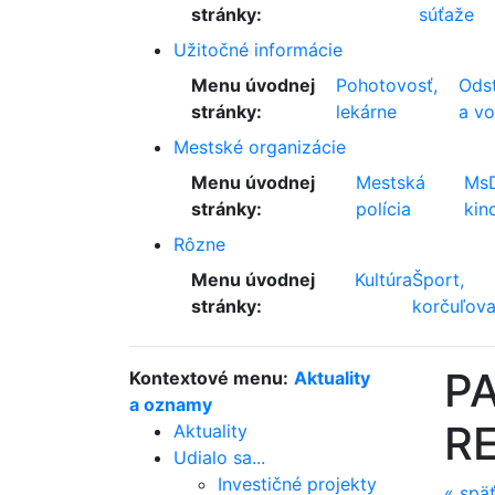
stránky:
súťaže
Užitočné informácie
Menu úvodnej
Pohotovosť,
Odst
stránky:
lekárne
a v
Mestské organizácie
Menu úvodnej
Mestská
Ms
stránky:
polícia
kin
Rôzne
Menu úvodnej
Kultúra
Šport,
stránky:
korčuľova
PA
Kontextové menu:
Aktuality
a oznamy
R
Aktuality
Udialo sa...
Investičné projekty
«
spä