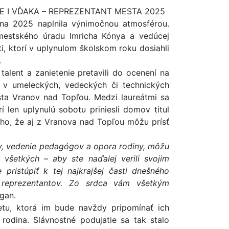
IE I VĎAKA – REPREZENTANT MESTA 2025
na 2025 naplnila výnimočnou atmosférou.
mestského úradu Imricha Kónya a vedúcej
i, ktorí v uplynulom školskom roku dosiahli
.
talent a zanietenie pretavili do ocenení na
i v umeleckých, vedeckých či technických
sta Vranov nad Topľou. Medzi laureátmi sa
í len uplynulú sobotu priniesli domov titul
ho, že aj z Vranova nad Topľou môžu prísť
ov, vedenie pedagógov a opora rodiny, môžu
všetkých – aby ste naďalej verili svojim
pristúpiť k tej najkrajšej časti dnešného
 reprezentantov. Zo srdca vám všetkým
gan.
tu, ktorá im bude navždy pripomínať ich
a rodina. Slávnostné podujatie sa tak stalo