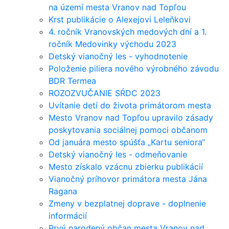
na území mesta Vranov nad Topľou
Krst publikácie o Alexejovi Leleňkovi
4. ročník Vranovských medových dní a 1.
ročník Medovinky východu 2023
Detský vianočný les - vyhodnotenie
Položenie piliera nového výrobného závodu
BDR Termea
ROZOZVUČANIE SŔDC 2023
Uvítanie detí do života primátorom mesta
Mesto Vranov nad Topľou upravilo zásady
poskytovania sociálnej pomoci občanom
Od januára mesto spúšťa „Kartu seniora“
Detský vianočný les - odmeňovanie
Mesto získalo vzácnu zbierku publikácií
Vianočný príhovor primátora mesta Jána
Ragana
Zmeny v bezplatnej doprave - doplnenie
informácií
Prvý narodený občan mesta Vranov nad