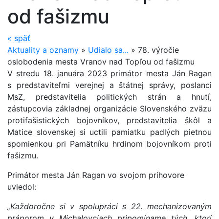
od fašizmu
«
späť
Aktuality a oznamy
»
Udialo sa...
»
78. výročie
oslobodenia mesta Vranov nad Topľou od fašizmu
V stredu 18. januára 2023 primátor mesta Ján Ragan
s predstaviteľmi verejnej a štátnej správy, poslanci
MsZ, predstavitelia politických strán a hnutí,
zástupcovia základnej organizácie Slovenského zväzu
protifašistických bojovníkov, predstavitelia škôl a
Matice slovenskej si uctili pamiatku padlých pietnou
spomienkou pri Pamätníku hrdinom bojovníkom proti
fašizmu.
Primátor mesta Ján Ragan vo svojom príhovore
uviedol:
„Každoročne si v spolupráci s 22. mechani­zovaným
práporom v Michalovciach pripomíname tých, ktorí