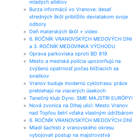
mladých atlétov
Burza informácií vo Vranove: desať
stredných škôl priblížilo deviatakom svoje
odbory
Deň materských škôl + video
6. ROČNÍK VRANOVSKÝCH MEDOVÝCH DNI
a 3. ROČNÍK MEDOVINKA VÝCHODU
Oprava parkoviska oproti BD 819
Mesto a mestská polícia upozorňujú na
zvýšenú opatrnosť počas blížiacich sa
sviatkov
Vranov buduje modernú cyklotrasu: práce
prebiehajú na viacerých úsekoch
Tanečný klub Dyno: SME MAJSTRI EURÓPY!
Nová zvonica na Dlhej ulici: Mesto Vranov
nad Topľou šetrí vďaka vlastným údržbárom
6. ROČNÍK VRANOVSKÝCH MEDOVÝCH DNÍ
Mladí šachisti z vranovského okresu
vybojovali postup na majstrovstvá