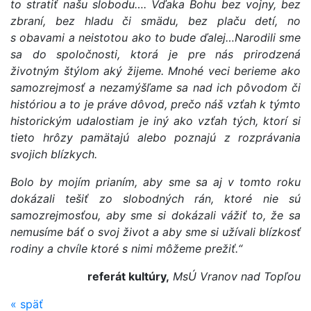
to stratiť našu slobodu…. Vďaka Bohu bez vojny, bez
zbraní, bez hladu či smädu, bez plaču detí, no
s obavami a neistotou ako to bude ďalej…Narodili sme
sa do spoločnosti, ktorá je pre nás prirodzená
životným štýlom aký žijeme. Mnohé veci berieme ako
samozrejmosť a nezamýšľame sa nad ich pôvodom či
históriou a to je práve dôvod, prečo náš vzťah k týmto
historickým udalostiam je iný ako vzťah tých, ktorí si
tieto hrôzy pamätajú alebo poznajú z rozprávania
svojich blízkych.
Bolo by mojím prianím, aby sme sa aj v tomto roku
dokázali tešiť zo slobodných rán, ktoré nie sú
samozrejmosťou, aby sme si dokázali vážiť to, že sa
nemusíme báť o svoj život a aby sme si užívali blízkosť
rodiny a chvíle ktoré s nimi môžeme prežiť.“
referát kultúry,
MsÚ Vranov nad Topľou
«
späť