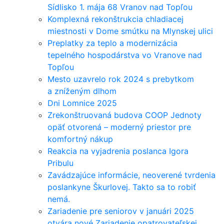
Sídlisko 1. mája 68 Vranov nad Topľou
Komplexná rekonštrukcia chladiacej
miestnosti v Dome smútku na Mlynskej ulici
Preplatky za teplo a modernizácia
tepelného hospodárstva vo Vranove nad
Topľou
Mesto uzavrelo rok 2024 s prebytkom
a zníženým dlhom
Dni Lomnice 2025
Zrekonštruovaná budova COOP Jednoty
opäť otvorená – moderný priestor pre
komfortný nákup
Reakcia na vyjadrenia poslanca Igora
Pribulu
Zavádzajúce informácie, neoverené tvrdenia
poslankyne Škurlovej. Takto sa to robiť
nemá.
Zariadenie pre seniorov v januári 2025
otvára nové Zariadenie opatrovateľskej