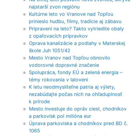
najstarší zvon regiónu
Kultúrne leto vo Vranove nad Topľou
prinieslo hudbu, filmy, tradície aj zábavu
Pripravení na leto? Takto vytriedite obaly
z opaľovacích prípravkov
Oprava kanalizácie a podlahy v Materskej
škole Juh 1051/42
Mesto Vranov nad Topľou obnovilo
vodorovné dopravné značenie
Spolupráca, fondy EÚ a zelená energia –
témy rokovania v Ialoveni
K letu neodmysliteľne patria aj výlety,
nezabúdajte počas nich na ohľaduplnosť
k prírode
Mesto investuje do opráv ciest, chodníkov
a parkovísk pol milióna eur
Úprava parkoviska a chodníkov pred BD č.
1065