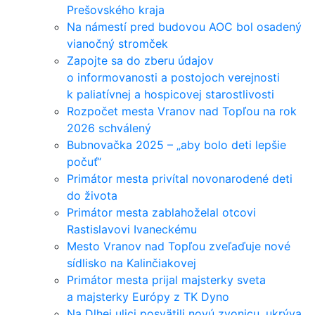
Prešovského kraja
Na námestí pred budovou AOC bol osadený
vianočný stromček
Zapojte sa do zberu údajov
o informovanosti a postojoch verejnosti
k paliatívnej a hospicovej starostlivosti
Rozpočet mesta Vranov nad Topľou na rok
2026 schválený
Bubnovačka 2025 – „aby bolo deti lepšie
počuť“
Primátor mesta privítal novonarodené deti
do života
Primátor mesta zablahoželal otcovi
Rastislavovi Ivaneckému
Mesto Vranov nad Topľou zveľaďuje nové
sídlisko na Kalinčiakovej
Primátor mesta prijal majsterky sveta
a majsterky Európy z TK Dyno
Na Dlhej ulici posvätili novú zvonicu, ukrýva