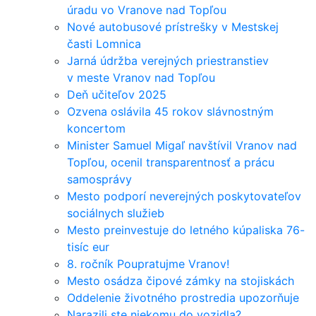
úradu vo Vranove nad Topľou
Nové autobusové prístrešky v Mestskej
časti Lomnica
Jarná údržba verejných priestranstiev
v meste Vranov nad Topľou
Deň učiteľov 2025
Ozvena oslávila 45 rokov slávnostným
koncertom
Minister Samuel Migaľ navštívil Vranov nad
Topľou, ocenil transparentnosť a prácu
samosprávy
Mesto podporí neverejných poskytovateľov
sociálnych služieb
Mesto preinvestuje do letného kúpaliska 76-
tisíc eur
8. ročník Poupratujme Vranov!
Mesto osádza čipové zámky na stojiskách
Oddelenie životného prostredia upozorňuje
Narazili ste niekomu do vozidla?