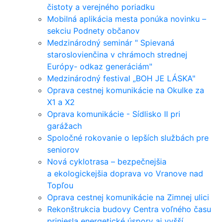
čistoty a verejného poriadku
Mobilná aplikácia mesta ponúka novinku –
sekciu Podnety občanov
Medzinárodný seminár " Spievaná
staroslovienčina v chrámoch strednej
Európy- odkaz generáciám"
Medzinárodný festival „BOH JE LÁSKA"
Oprava cestnej komunikácie na Okulke za
X1 a X2
Oprava komunikácie - Sídlisko II pri
garážach
Spoločné rokovanie o lepších službách pre
seniorov
Nová cyklotrasa – bezpečnejšia
a ekologickejšia doprava vo Vranove nad
Topľou
Oprava cestnej komunikácie na Zimnej ulici
Rekonštrukcia budovy Centra voľného času
priniesla energetické úspory aj vyšší