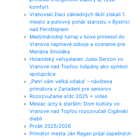
komfort
Vranovskí žiaci základných škôl získali 1.
miesto a putovný pohár starostu v Bystrici
nad Pernštejnem
Medzinárodný turnaj v boxe priniesol do
Vranova napínavé súboje a ocenenie pre
Mariána Smoláka
Holandský veľvyslanec Jules Gerzon vo
Vranove nad Topľou: tulipány ako symbol
spolupráce
„Patrí vám veľká vďaka“ – návšteva
primátora v Zariadení pre seniorov
Rozozvučanie sŕdc 2025 + video
Mesiac úcty k starším: Dom kultúry vo
Vranove nad Topľou rozozvučali Cigánski
diabli
Prvák 2025/2026
Primátor mesta Ján Ragan prijal úspešných