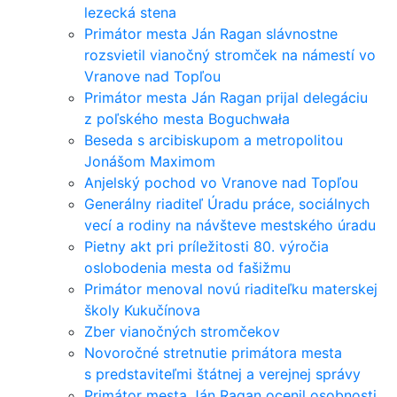
lezecká stena
Primátor mesta Ján Ragan slávnostne
rozsvietil vianočný stromček na námestí vo
Vranove nad Topľou
Primátor mesta Ján Ragan prijal delegáciu
z poľského mesta Boguchwała
Beseda s arcibiskupom a metropolitou
Jonášom Maximom
Anjelský pochod vo Vranove nad Topľou
Generálny riaditeľ Úradu práce, sociálnych
vecí a rodiny na návšteve mestského úradu
Pietny akt pri príležitosti 80. výročia
oslobodenia mesta od fašižmu
Primátor menoval novú riaditeľku materskej
školy Kukučínova
Zber vianočných stromčekov
Novoročné stretnutie primátora mesta
s predstaviteľmi štátnej a verejnej správy
Primátor mesta Ján Ragan ocenil osobnosti