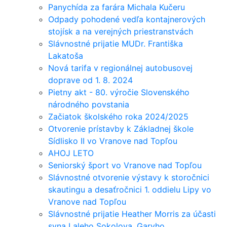
Panychída za farára Michala Kučeru
Odpady pohodené vedľa kontajnerových
stojísk a na verejných priestranstvách
Slávnostné prijatie MUDr. Františka
Lakatoša
Nová tarifa v regionálnej autobusovej
doprave od 1. 8. 2024
Pietny akt - 80. výročie Slovenského
národného povstania
Začiatok školského roka 2024/2025
Otvorenie prístavby k Základnej škole
Sídlisko II vo Vranove nad Topľou
AHOJ LETO
Seniorský šport vo Vranove nad Topľou
Slávnostné otvorenie výstavy k storočnici
skautingu a desaťročnici 1. oddielu Lipy vo
Vranove nad Topľou
Slávnostné prijatie Heather Morris za účasti
syna Laleho Sokolova, Garyho