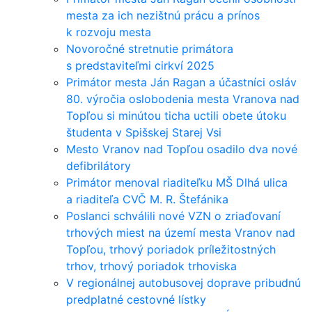
mesta za ich nezištnú prácu a prínos
k rozvoju mesta
Novoročné stretnutie primátora
s predstaviteľmi cirkví 2025
Primátor mesta Ján Ragan a účastníci osláv
80. výročia oslobodenia mesta Vranova nad
Topľou si minútou ticha uctili obete útoku
študenta v Spišskej Starej Vsi
Mesto Vranov nad Topľou osadilo dva nové
defibrilátory
Primátor menoval riaditeľku MŠ Dlhá ulica
a riaditeľa CVČ M. R. Štefánika
Poslanci schválili nové VZN o zriaďovaní
trhových miest na území mesta Vranov nad
Topľou, trhový poriadok príležitostných
trhov, trhový poriadok trhoviska
V regionálnej autobusovej doprave pribudnú
predplatné cestovné lístky