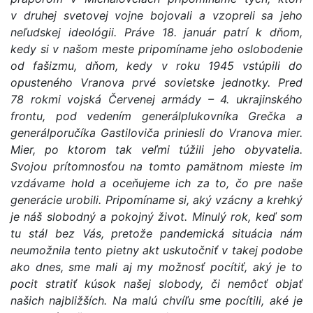
v druhej svetovej vojne bojovali a vzopreli sa jeho
neľudskej ideológii. Práve 18. január patrí k dňom,
kedy si v našom meste pripomíname jeho oslobodenie
od fašizmu, dňom, kedy v roku 1945 vstúpili do
opusteného Vranova prvé sovietske jednotky. Pred
78 rokmi vojská Červenej armády – 4. ukrajinského
frontu, pod vedením generálplukovníka Grečka a
generálporučíka Gastiloviča priniesli do Vranova mier.
Mier, po ktorom tak veľmi túžili jeho obyvatelia.
Svojou prítomnosťou na tomto pamätnom mieste im
vzdávame hold a oceňujeme ich za to, čo pre naše
generácie urobili. Pripomíname si, aký vzácny a krehký
je náš slobodný a pokojný život. Minulý rok, keď som
tu stál bez Vás, pretože pandemická situácia nám
neumožnila tento pietny akt uskutočniť v takej podobe
ako dnes, sme mali aj my možnosť pocítiť, aký je to
pocit stratiť kúsok našej slobody, či nemôcť objať
našich najbližších. Na malú chvíľu sme pocítili, aké je