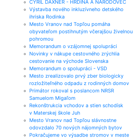
CYRIL DAXNER - HRDINA A NÁRODOVEC
Výstavba nového inkluzívneho detského
ihriska Rodinka
Mesto Vranov nad Topľou pomáha
obyvateľom postihnutým včerajšou živelnou
pohromou
Memorandum o vzájomnej spolupráci
Novinky v nákupe cestovného zrýchlia
cestovanie na východe Slovenska
Memorandum o spolupráci - VSD
Mesto zrealizovalo prvý zber biologicky
rozložiteľného odpadu z rodinných domov
Primátor rokoval s poslancom NRSR
Samuelom Migaľom
Rekonštrukcia vchodov a stien schodísk
v Materskej škole Juh
Mesto Vranov nad Topľou slávnostne
odovzdalo 70 nových nájomných bytov
Pokračujeme vo výsadbe stromov v meste