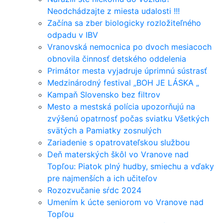
Neodchádzajte z miesta udalosti !!!
Začína sa zber biologicky rozložiteľného
odpadu v IBV
Vranovská nemocnica po dvoch mesiacoch
obnovila činnosť detského oddelenia
Primátor mesta vyjadruje úprimnú sústrasť
Medzinárodný festival „BOH JE LÁSKA „
Kampaň Slovensko bez filtrov
Mesto a mestská polícia upozorňujú na
zvýšenú opatrnosť počas sviatku Všetkých
svätých a Pamiatky zosnulých
Zariadenie s opatrovateľskou službou
Deň materských škôl vo Vranove nad
Topľou: Piatok plný hudby, smiechu a vďaky
pre najmenších a ich učiteľov
Rozozvučanie sŕdc 2024
Umením k úcte seniorom vo Vranove nad
Topľou