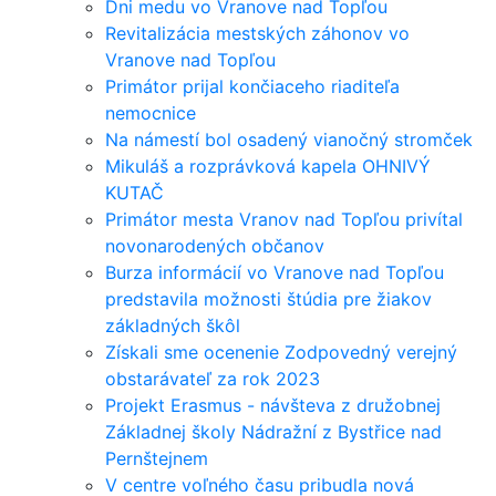
Dni medu vo Vranove nad Topľou
Revitalizácia mestských záhonov vo
Vranove nad Topľou
Primátor prijal končiaceho riaditeľa
nemocnice
Na námestí bol osadený vianočný stromček
Mikuláš a rozprávková kapela OHNIVÝ
KUTAČ
Primátor mesta Vranov nad Topľou privítal
novonarodených občanov
Burza informácií vo Vranove nad Topľou
predstavila možnosti štúdia pre žiakov
základných škôl
Získali sme ocenenie Zodpovedný verejný
obstarávateľ za rok 2023
Projekt Erasmus - návšteva z družobnej
Základnej školy Nádražní z Bystřice nad
Pernštejnem
V centre voľného času pribudla nová