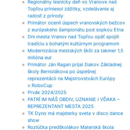
Regionálny lesnícky deň vo Vranove nad
Topľou priniesol zážitky, vzdelávanie aj
radosť z prírody
Primátor ocenil úspech vranovských bežcov
z európskeho šampionátu pod sopkou Etna
Dni mesta Vranov nad Topľou opäť spojili
tradíciu s bohatým kultúrnym programom
Modernizácia mestských škôl za takmer 1,5
milióna eur
Primátor Ján Ragan prijal žiakov Základnej
školy Bernolákova po úspešnej
reprezentácii na Majstrovstvách Európy
v RoboCup
Prvák 2024/2025
PATRÍ IM NÁŠ OBDIV, UZNANIE I VĎAKA –
REPREZENTANT MESTA 2025
TK Dyno má majsterky sveta v disco dance
show
Rozlúčka predškolákov Materská škola