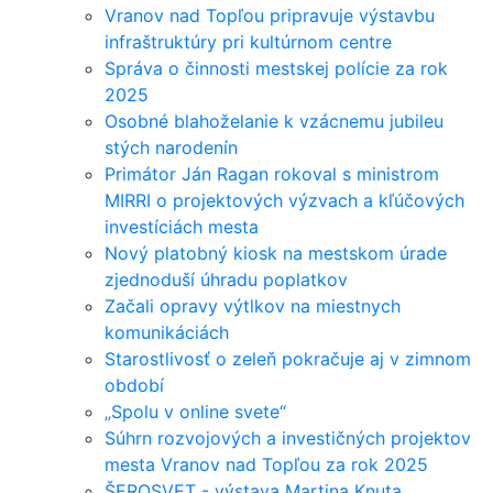
Vranov nad Topľou pripravuje výstavbu
infraštruktúry pri kultúrnom centre
Správa o činnosti mestskej polície za rok
2025
Osobné blahoželanie k vzácnemu jubileu
stých narodenín
Primátor Ján Ragan rokoval s ministrom
MIRRI o projektových výzvach a kľúčových
investíciách mesta
Nový platobný kiosk na mestskom úrade
zjednoduší úhradu poplatkov
Začali opravy výtlkov na miestnych
komunikáciách
Starostlivosť o zeleň pokračuje aj v zimnom
období
„Spolu v online svete“
Súhrn rozvojových a investičných projektov
mesta Vranov nad Topľou za rok 2025
ŠEROSVET - výstava Martina Knuta,