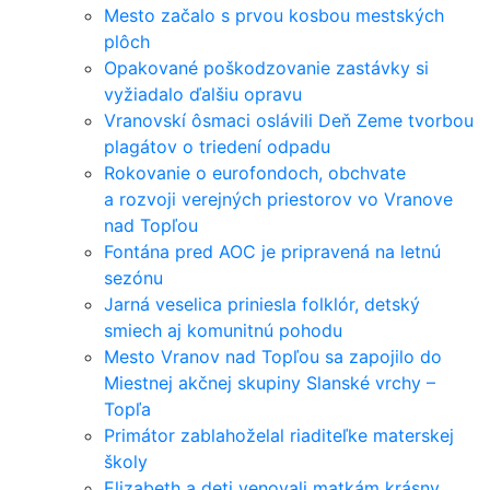
Mesto začalo s prvou kosbou mestských
plôch
Opakované poškodzovanie zastávky si
vyžiadalo ďalšiu opravu
Vranovskí ôsmaci oslávili Deň Zeme tvorbou
plagátov o triedení odpadu
Rokovanie o eurofondoch, obchvate
a rozvoji verejných priestorov vo Vranove
nad Topľou
Fontána pred AOC je pripravená na letnú
sezónu
Jarná veselica priniesla folklór, detský
smiech aj komunitnú pohodu
Mesto Vranov nad Topľou sa zapojilo do
Miestnej akčnej skupiny Slanské vrchy –
Topľa
Primátor zablahoželal riaditeľke materskej
školy
Elizabeth a deti venovali matkám krásny