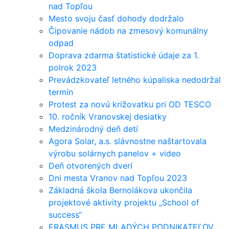
nad Topľou
Mesto svoju časť dohody dodržalo
Čipovanie nádob na zmesový komunálny
odpad
Doprava zdarma štatistické údaje za 1.
polrok 2023
Prevádzkovateľ letného kúpaliska nedodržal
termín
Protest za novú križovatku pri OD TESCO
10. ročník Vranovskej desiatky
Medzinárodný deň detí
Agora Solar, a.s. slávnostne naštartovala
výrobu solárnych panelov + video
Deň otvorených dverí
Dni mesta Vranov nad Topľou 2023
Základná škola Bernolákova ukončila
projektové aktivity projektu „School of
success“
ERASMUS PRE MLADÝCH PODNIKATEĽOV