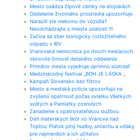
Mesto osádza čipové zámky na stojiskách
Oddelenie životného prostredia upozorňuje
Narazili ste niekomu do vozidla?
Neodchádzajte z miesta udalosti !!!
Začína sa zber biologicky rozložiteľného
odpadu v IBV
Vranovská nemocnica po dvoch mesiacoch
obnovila činnosť detského oddelenia
Primátor mesta vyjadruje úprimnú sústrasť
Medzinárodný festival „BOH JE LÁSKA „
Kampaň Slovensko bez filtrov
Mesto a mestská polícia upozorňujú na
zvýšenú opatrnosť počas sviatku Všetkých
svätých a Pamiatky zosnulých
Zariadenie s opatrovateľskou službou
Deň materských škôl vo Vranove nad
Topľou: Piatok plný hudby, smiechu a vďaky
pre najmenších a ich učiteľov