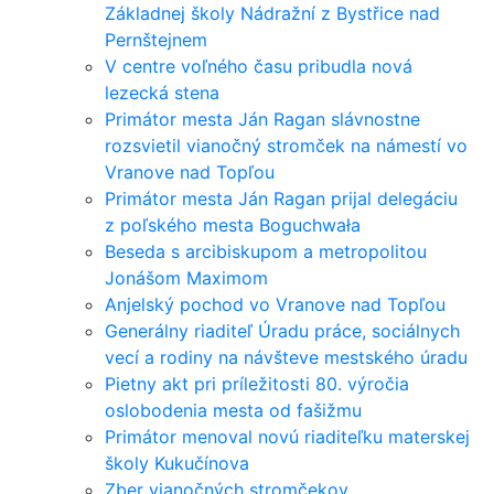
Základnej školy Nádražní z Bystřice nad
Pernštejnem
V centre voľného času pribudla nová
lezecká stena
Primátor mesta Ján Ragan slávnostne
rozsvietil vianočný stromček na námestí vo
Vranove nad Topľou
Primátor mesta Ján Ragan prijal delegáciu
z poľského mesta Boguchwała
Beseda s arcibiskupom a metropolitou
Jonášom Maximom
Anjelský pochod vo Vranove nad Topľou
Generálny riaditeľ Úradu práce, sociálnych
vecí a rodiny na návšteve mestského úradu
Pietny akt pri príležitosti 80. výročia
oslobodenia mesta od fašižmu
Primátor menoval novú riaditeľku materskej
školy Kukučínova
Zber vianočných stromčekov