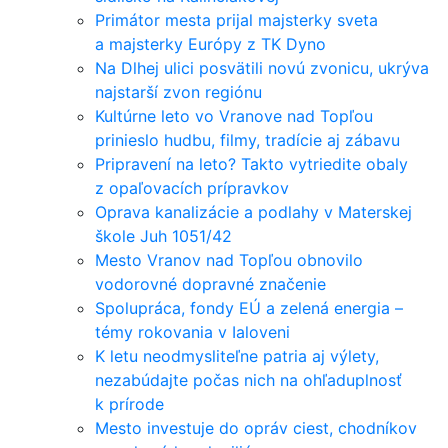
Primátor mesta prijal majsterky sveta
a majsterky Európy z TK Dyno
Na Dlhej ulici posvätili novú zvonicu, ukrýva
najstarší zvon regiónu
Kultúrne leto vo Vranove nad Topľou
prinieslo hudbu, filmy, tradície aj zábavu
Pripravení na leto? Takto vytriedite obaly
z opaľovacích prípravkov
Oprava kanalizácie a podlahy v Materskej
škole Juh 1051/42
Mesto Vranov nad Topľou obnovilo
vodorovné dopravné značenie
Spolupráca, fondy EÚ a zelená energia –
témy rokovania v Ialoveni
K letu neodmysliteľne patria aj výlety,
nezabúdajte počas nich na ohľaduplnosť
k prírode
Mesto investuje do opráv ciest, chodníkov