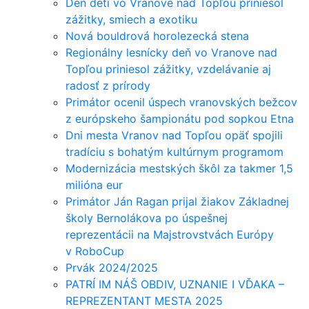
Deň detí vo Vranove nad Topľou priniesol
zážitky, smiech a exotiku
Nová bouldrová horolezecká stena
Regionálny lesnícky deň vo Vranove nad
Topľou priniesol zážitky, vzdelávanie aj
radosť z prírody
Primátor ocenil úspech vranovských bežcov
z európskeho šampionátu pod sopkou Etna
Dni mesta Vranov nad Topľou opäť spojili
tradíciu s bohatým kultúrnym programom
Modernizácia mestských škôl za takmer 1,5
milióna eur
Primátor Ján Ragan prijal žiakov Základnej
školy Bernolákova po úspešnej
reprezentácii na Majstrovstvách Európy
v RoboCup
Prvák 2024/2025
PATRÍ IM NÁŠ OBDIV, UZNANIE I VĎAKA –
REPREZENTANT MESTA 2025