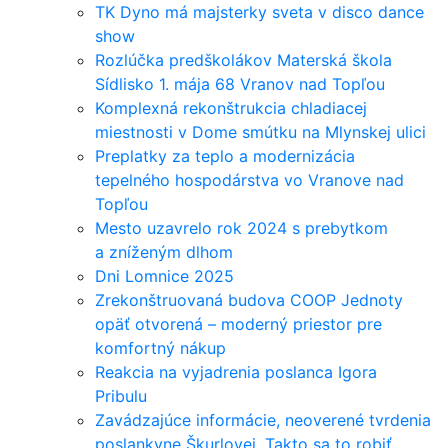
TK Dyno má majsterky sveta v disco dance
show
Rozlúčka predškolákov Materská škola
Sídlisko 1. mája 68 Vranov nad Topľou
Komplexná rekonštrukcia chladiacej
miestnosti v Dome smútku na Mlynskej ulici
Preplatky za teplo a modernizácia
tepelného hospodárstva vo Vranove nad
Topľou
Mesto uzavrelo rok 2024 s prebytkom
a zníženým dlhom
Dni Lomnice 2025
Zrekonštruovaná budova COOP Jednoty
opäť otvorená – moderný priestor pre
komfortný nákup
Reakcia na vyjadrenia poslanca Igora
Pribulu
Zavádzajúce informácie, neoverené tvrdenia
poslankyne Škurlovej. Takto sa to robiť