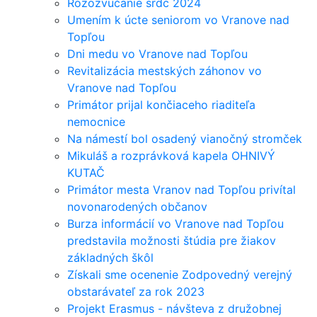
Rozozvučanie sŕdc 2024
Umením k úcte seniorom vo Vranove nad
Topľou
Dni medu vo Vranove nad Topľou
Revitalizácia mestských záhonov vo
Vranove nad Topľou
Primátor prijal končiaceho riaditeľa
nemocnice
Na námestí bol osadený vianočný stromček
Mikuláš a rozprávková kapela OHNIVÝ
KUTAČ
Primátor mesta Vranov nad Topľou privítal
novonarodených občanov
Burza informácií vo Vranove nad Topľou
predstavila možnosti štúdia pre žiakov
základných škôl
Získali sme ocenenie Zodpovedný verejný
obstarávateľ za rok 2023
Projekt Erasmus - návšteva z družobnej