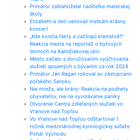
Primátor zablahoželal riaditeľke materskej
školy
Elizabeth a deti venovali matkám krásny
koncert
„Kde končia fakty a začínajú klamstvá?“
Reakcia mesta na reportáž o bytových
domoch na Kalinčiakovej ulici
Mesto začalo s doručovaním vyúčtovania
služieb spojených s bývaním za rok 2024
Primátor Ján Ragan rokoval so zástupcami
poľského Sanoku
Nie mreža, ale brány: Reakcia na podnety
obyvateľov, nie na vyvolávanie paniky
Otvorenie Centra zdieľaných služieb vo
Vranove nad Topľou
Vo Vranove nad Topľou odštartoval 1.
ročník medzinárodnej kynologickej súťaže
Pohár Východu