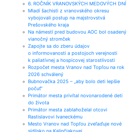
6. ROČNÍK VRANOVSKÝCH MEDOVÝCH DNÍ
Mladí šachisti z vranovského okresu
vybojovali postup na majstrovstvá
Prešovského kraja
Na námestí pred budovou AOC bol osadený
vianočný stromček
Zapojte sa do zberu údajov
o informovanosti a postojoch verejnosti
k paliatívnej a hospicovej starostlivosti
Rozpočet mesta Vranov nad Topľou na rok
2026 schválený
Bubnovačka 2025 – „aby bolo deti lepšie
počuť“
Primátor mesta privítal novonarodené deti
do života
Primátor mesta zablahoželal otcovi
Rastislavovi Ivaneckému
Mesto Vranov nad Topľou zveľaďuje nové
sídlisko na Kalinčiakovej