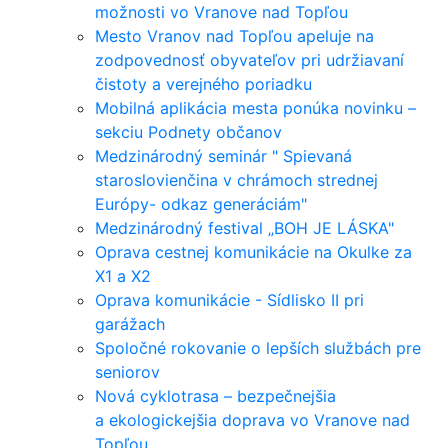
možnosti vo Vranove nad Topľou
Mesto Vranov nad Topľou apeluje na
zodpovednosť obyvateľov pri udržiavaní
čistoty a verejného poriadku
Mobilná aplikácia mesta ponúka novinku –
sekciu Podnety občanov
Medzinárodný seminár " Spievaná
staroslovienčina v chrámoch strednej
Európy- odkaz generáciám"
Medzinárodný festival „BOH JE LÁSKA"
Oprava cestnej komunikácie na Okulke za
X1 a X2
Oprava komunikácie - Sídlisko II pri
garážach
Spoločné rokovanie o lepších službách pre
seniorov
Nová cyklotrasa – bezpečnejšia
a ekologickejšia doprava vo Vranove nad
Topľou