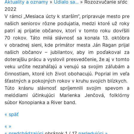
Aktuality a oznamy
»
Udialo sa...
»
Rozozvučanie sŕdc
2022
V rámci „Mesiaca úcty k starším“, pripravuje mesto pre
našich seniorov rôzne podujatia, medzi ktoré už roky
patrí aj prijatie občanov, ktorí v tomto roku dovŕšili
70 rokov. Táto milá slávnosť sa konala 13. októbra
v obradnej sieni, kde primátor mesta Ján Ragan prijal
našich občanov – jubilantov, aby im poďakoval za
doterajšiu prácu a vyslovil presvedčenie, že aj v tomto
veku určite nezaháľajú a venujú sa svojim záľubám a
činnostiam, ktoré ich život obohacujú. Poprial im veľa
šťastných a pokojných rokov v kruhu svojich blízkych.
Túto krásnu slávnosť spríjemnili svojim spevom a
melódiami účinkujúci Marienka Jenčová, folklórny
súbor Konopianka a River band.
«
späť
«
»
«
predchádzajúci
obrázok
1 / 17
nasledujúci
»