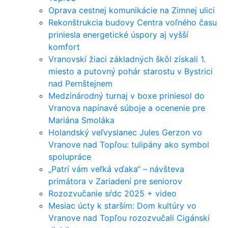
Oprava cestnej komunikácie na Zimnej ulici
Rekonštrukcia budovy Centra voľného času
priniesla energetické úspory aj vyšší
komfort
Vranovskí žiaci základných škôl získali 1.
miesto a putovný pohár starostu v Bystrici
nad Pernštejnem
Medzinárodný turnaj v boxe priniesol do
Vranova napínavé súboje a ocenenie pre
Mariána Smoláka
Holandský veľvyslanec Jules Gerzon vo
Vranove nad Topľou: tulipány ako symbol
spolupráce
„Patrí vám veľká vďaka“ – návšteva
primátora v Zariadení pre seniorov
Rozozvučanie sŕdc 2025 + video
Mesiac úcty k starším: Dom kultúry vo
Vranove nad Topľou rozozvučali Cigánski