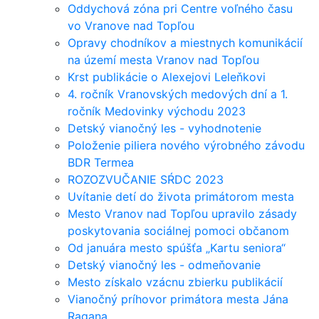
Oddychová zóna pri Centre voľného času
vo Vranove nad Topľou
Opravy chodníkov a miestnych komunikácií
na území mesta Vranov nad Topľou
Krst publikácie o Alexejovi Leleňkovi
4. ročník Vranovských medových dní a 1.
ročník Medovinky východu 2023
Detský vianočný les - vyhodnotenie
Položenie piliera nového výrobného závodu
BDR Termea
ROZOZVUČANIE SŔDC 2023
Uvítanie detí do života primátorom mesta
Mesto Vranov nad Topľou upravilo zásady
poskytovania sociálnej pomoci občanom
Od januára mesto spúšťa „Kartu seniora“
Detský vianočný les - odmeňovanie
Mesto získalo vzácnu zbierku publikácií
Vianočný príhovor primátora mesta Jána
Ragana