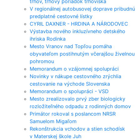
trhov, trhový poriadok trhoviska
V regionálnej autobusovej doprave pribudnú
predplatné cestovné lístky
CYRIL DAXNER - HRDINA A NÁRODOVEC
Výstavba nového inkluzívneho detského
ihriska Rodinka
Mesto Vranov nad Topľou pomáha
obyvateľom postihnutým včerajšou živelnou
pohromou
Memorandum o vzájomnej spolupráci
Novinky v nákupe cestovného zrýchlia
cestovanie na východe Slovenska
Memorandum o spolupráci - VSD
Mesto zrealizovalo prvý zber biologicky
rozložiteľného odpadu z rodinných domov
Primátor rokoval s poslancom NRSR
Samuelom Migaľom
Rekonštrukcia vchodov a stien schodísk
v Materskej škole Juh