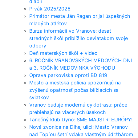
diabli
Prvák 2025/2026
Primátor mesta Ján Ragan prijal úspešných
mladých atlétov
Burza informácií vo Vranove: desať
stredných škôl priblížilo deviatakom svoje
odbory
Deň materských škôl + video
6. ROČNÍK VRANOVSKÝCH MEDOVÝCH DNI
a 3. ROČNÍK MEDOVINKA VÝCHODU
Oprava parkoviska oproti BD 819
Mesto a mestská polícia upozorňujú na
zvýšenú opatrnosť počas blížiacich sa
sviatkov
Vranov buduje modernú cyklotrasu: práce
prebiehajú na viacerých úsekoch
Tanečný klub Dyno: SME MAJSTRI EURÓPY!
Nová zvonica na Dlhej ulici: Mesto Vranov
nad Topľou šetrí vďaka vlastným údržbárom