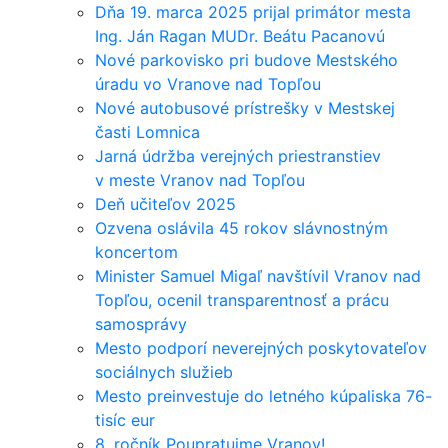
Dňa 19. marca 2025 prijal primátor mesta
Ing. Ján Ragan MUDr. Beátu Pacanovú
Nové parkovisko pri budove Mestského
úradu vo Vranove nad Topľou
Nové autobusové prístrešky v Mestskej
časti Lomnica
Jarná údržba verejných priestranstiev
v meste Vranov nad Topľou
Deň učiteľov 2025
Ozvena oslávila 45 rokov slávnostným
koncertom
Minister Samuel Migaľ navštívil Vranov nad
Topľou, ocenil transparentnosť a prácu
samosprávy
Mesto podporí neverejných poskytovateľov
sociálnych služieb
Mesto preinvestuje do letného kúpaliska 76-
tisíc eur
8. ročník Poupratujme Vranov!