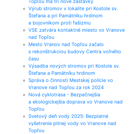
Topľou má tri nové zastávky
Výrub stromov v lokalite pri Kostole sv.
Štefana a pri Pamätníku hrdinom
a bojovníkom proti fašizmu
VSE zatvára kontaktné miesto vo Vranove
nad Topľou
Mesto Vranov nad Topľou začalo
s rekonštrukciou budovy Centra voľného
času
Výsadba nových stromov pri Kostole sv.
Štefana a Pamätníku hrdinom
Správa o činnosti Mestskej polície vo
Vranove nad Topľou za rok 2024
Nová cyklotrasa - Bezpečnejšia
a ekologickejšia doprava vo Vranove nad
Topľou
Svetový deň vody 2025: Bezplatné
vyšetrenie pitnej vody vo Vranove nad
Topľou