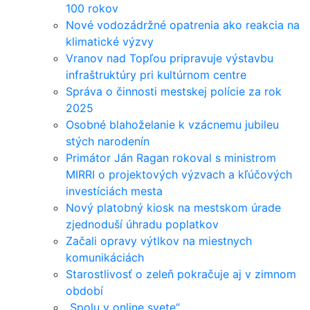
100 rokov
Nové vodozádržné opatrenia ako reakcia na
klimatické výzvy
Vranov nad Topľou pripravuje výstavbu
infraštruktúry pri kultúrnom centre
Správa o činnosti mestskej polície za rok
2025
Osobné blahoželanie k vzácnemu jubileu
stých narodenín
Primátor Ján Ragan rokoval s ministrom
MIRRI o projektových výzvach a kľúčových
investíciách mesta
Nový platobný kiosk na mestskom úrade
zjednoduší úhradu poplatkov
Začali opravy výtlkov na miestnych
komunikáciách
Starostlivosť o zeleň pokračuje aj v zimnom
období
„Spolu v online svete“