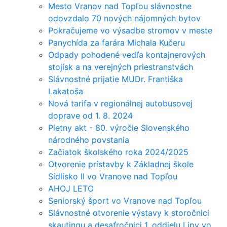
Mesto Vranov nad Topľou slávnostne
odovzdalo 70 nových nájomných bytov
Pokračujeme vo výsadbe stromov v meste
Panychída za farára Michala Kučeru
Odpady pohodené vedľa kontajnerových
stojísk a na verejných priestranstvách
Slávnostné prijatie MUDr. Františka
Lakatoša
Nová tarifa v regionálnej autobusovej
doprave od 1. 8. 2024
Pietny akt - 80. výročie Slovenského
národného povstania
Začiatok školského roka 2024/2025
Otvorenie prístavby k Základnej škole
Sídlisko II vo Vranove nad Topľou
AHOJ LETO
Seniorský šport vo Vranove nad Topľou
Slávnostné otvorenie výstavy k storočnici
skautingu a desaťročnici 1. oddielu Lipy vo