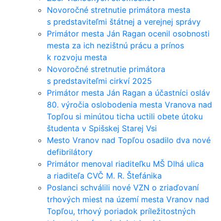
Novoročné stretnutie primátora mesta
s predstaviteľmi štátnej a verejnej správy
Primátor mesta Ján Ragan ocenil osobnosti
mesta za ich nezištnú prácu a prínos
k rozvoju mesta
Novoročné stretnutie primátora
s predstaviteľmi cirkví 2025
Primátor mesta Ján Ragan a účastníci osláv
80. výročia oslobodenia mesta Vranova nad
Topľou si minútou ticha uctili obete útoku
študenta v Spišskej Starej Vsi
Mesto Vranov nad Topľou osadilo dva nové
defibrilátory
Primátor menoval riaditeľku MŠ Dlhá ulica
a riaditeľa CVČ M. R. Štefánika
Poslanci schválili nové VZN o zriaďovaní
trhových miest na území mesta Vranov nad
Topľou, trhový poriadok príležitostných