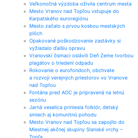
Veľkonočná výzdoba oživila centrum mesta
Mesto Vranov nad Topľou vstupuje do
Karpatského euroregiónu
Mesto začalo s prvou kosbou mestských
plôch
Opakované poškodzovanie zastávky si
vyžiadalo ďalšiu opravu
Vranovskí ôsmaci oslávili Deň Zeme tvorbou
plagátov o triedení odpadu
Rokovanie o eurofondoch, obchvate
a rozvoji verejných priestorov vo Vranove
nad Topľou
Fontána pred AOC je pripravená na letnú
sezónu
Jarná veselica priniesla folklór, detský
smiech aj komunitnú pohodu
Mesto Vranov nad Topľou sa zapojilo do
Miestnej akčnej skupiny Slanské vrchy –
Topľa