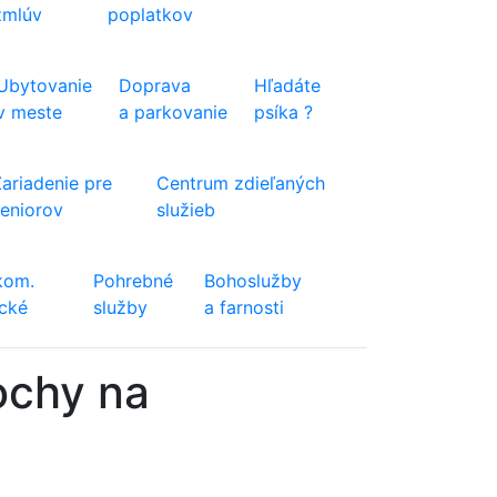
zmlúv
poplatkov
Ubytovanie
Doprava
Hľadáte
v meste
a parkovanie
psíka ?
Zariadenie pre
Centrum zdieľaných
seniorov
služieb
kom.
Pohrebné
Bohoslužby
ické
služby
a farnosti
ochy na