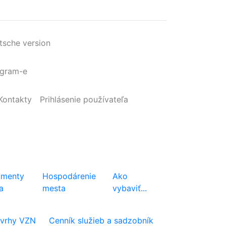
tsche version
agram-e
Kontakty
Prihlásenie
používateľa
menty
Hospodárenie
Ako
a
mesta
vybaviť...
vrhy VZN
Cenník služieb a sadzobník