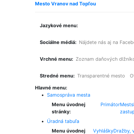
Mesto
Vranov
nad
Topľou
Jazykové menu:
Sociálne médiá:
Nájdete nás aj na Face
Vrchné menu:
Zoznam
daňových
dlžník
Stredné menu:
Transparentné mesto
O
Hlavné menu:
Samospráva mesta
Menu úvodnej
Primátor
Mests
stránky:
zastup
Úradná tabuľa
Menu úvodnej
Vyhlášky
Dražby, 