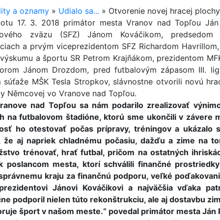
lity a oznamy
»
Udialo sa...
»
Otvorenie novej hracej ploch
otu 17. 3. 2018 primátor mesta Vranov nad Topľou Ján
alového zväzu (SFZ) Jánom Kováčikom, predsedom V
iciach a prvým viceprezidentom SFZ Richardom Havrillom, 
 výskumu a športu SR Petrom Krajňákom, prezidentom M
torom Jánom Drozdom, pred futbalovým zápasom III. l
m súťaže MŠK Tesla Stropkov, slávnostne otvorili novú hra
y Němcovej vo Vranove nad Topľou.
ranove nad Topľou sa nám podarilo zrealizovať výnimoč
h na futbalovom štadióne, ktorú sme ukončili v závere
sť ho otestovať počas prípravy, tréningov a ukázalo 
e, že aj napriek chladnému počasiu, dažďu a zime na tom
stvo trénovať, hrať futbal, pričom na ostatných ihriská
k poslancom mesta, ktorí schválili finančné prostried
právnemu kraju za finančnú podporu, veľké poďakovani
prezidentovi Jánovi Kováčikovi a najväčšia vďaka pat
čne podporil nielen túto rekonštrukciu, ale aj dostavbu zi
ruje šport v našom meste.“ povedal primátor mesta Ján 