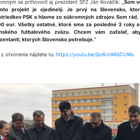
tomným sa prihovoril aj prezident SFZ Ján Kováčik:
„Som v
nto projekt je ojedinelý. Je prvý na Slovensku, kto
striedkov PSK a hlavne zo súkromných zdrojov. Som rád, ž
0 eur. Všetky ostatné, ktoré sme za posledné 3 roky o
enského futbalového zväzu. Chcem vám zaželať, aby
zentanti, ktorých Slovensko potrebuje.“
 z otvorenia nájdete tu:
https://youtu.be/QoRJnMQCUWs
ť