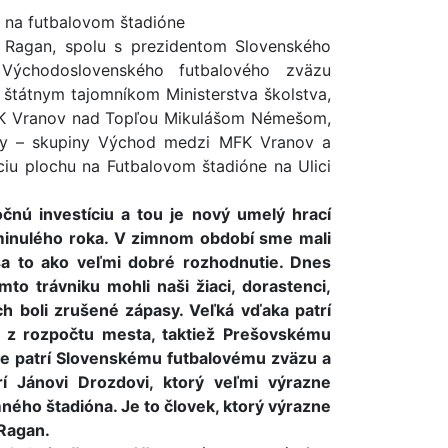
y na futbalovom štadióne
 Ragan, spolu s prezidentom Slovenského
ýchodoslovenského futbalového zväzu
štátnym tajomníkom Ministerstva školstva,
FK Vranov nad Topľou Mikulášom Némešom,
igy – skupiny Východ medzi MFK Vranov a
ciu plochu na Futbalovom štadióne na Ulici
nú investíciu a tou je nový umelý hrací
 minulého roka. V zimnom období sme mali
sa to ako veľmi dobré rozhodnutie. Dnes
to trávniku mohli naši žiaci, dorastenci,
ch boli zrušené zápasy. Veľká vďaka patrí
ky z rozpočtu mesta, taktiež Prešovskému
e patrí Slovenskému futbalovému zväzu a
rí Jánovi Drozdovi, ktorý veľmi výrazne
mného štadióna. Je to človek, ktorý výrazne
Ragan.