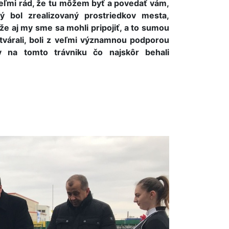
eľmi rád, že tu môžem byť a povedať vám,
rý bol zrealizovaný prostriedkov mesta,
e aj my sme sa mohli pripojiť, a to sumou
tvárali, boli z veľmi významnou podporou
 na tomto trávniku čo najskôr behali