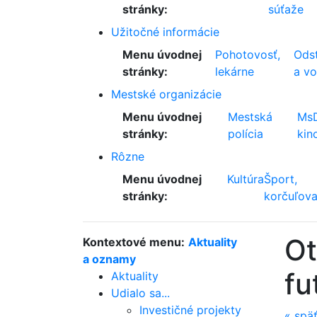
stránky:
súťaže
Užitočné informácie
Menu úvodnej
Pohotovosť,
Odst
stránky:
lekárne
a v
Mestské organizácie
Menu úvodnej
Mestská
Ms
stránky:
polícia
kin
Rôzne
Menu úvodnej
Kultúra
Šport,
stránky:
korčuľova
Ot
Kontextové menu:
Aktuality
a oznamy
fu
Aktuality
Udialo sa...
Investičné projekty
«
spä