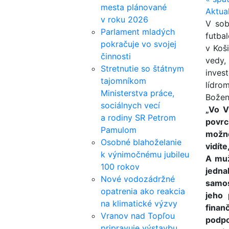
mesta plánované
Aktua
v roku 2026
V sob
Parlament mladých
futb
pokračuje vo svojej
v Koš
činnosti
vedy,
Stretnutie so štátnym
inves
tajomníkom
lídro
Ministerstva práce,
Božen
sociálnych vecí
„Vo V
a rodiny SR Petrom
povrc
Pamulom
možno
Osobné blahoželanie
vidít
k výnimočnému jubileu
A muž
100 rokov
jedna
Nové vodozádržné
samos
opatrenia ako reakcia
jeho 
na klimatické výzvy
finan
Vranov nad Topľou
podpo
pripravuje výstavbu