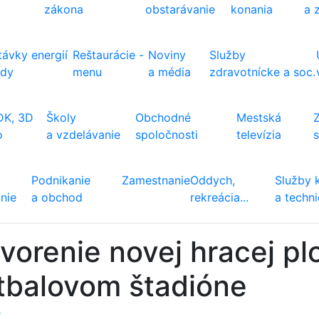
zákona
obstarávanie
konania
a 
ávky energií
Reštaurácie -
Noviny
Služby
ody
menu
a média
zdravotnícke a soc.
DK, 3D
Školy
Obchodné
Mestská
o
a vzdelávanie
spoločnosti
televízia
Podnikanie
Zamestnanie
Oddych,
Služby 
nie
a obchod
rekreácia...
a techn
vorenie novej hracej pl
tbalovom štadióne
ť