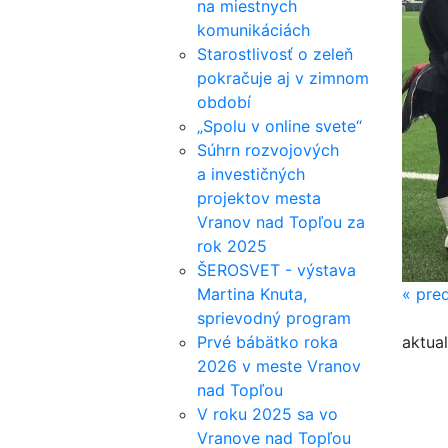
na miestnych
komunikáciách
Starostlivosť o zeleň
pokračuje aj v zimnom
období
„Spolu v online svete“
Súhrn rozvojových
a investičných
projektov mesta
Vranov nad Topľou za
rok 2025
ŠEROSVET - výstava
Martina Knuta,
«
pred
sprievodný program
Prvé bábätko roka
aktual
2026 v meste Vranov
nad Topľou
V roku 2025 sa vo
Vranove nad Topľou