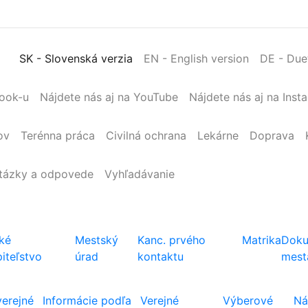
SK
- Slovenská verzia
EN
- English version
DE
- Due
book-u
Nájdete nás aj na YouTube
Nájdete nás aj na Inst
ov
Terénna
práca
Civilná
ochrana
Lekárne
Doprava
tázky a odpovede
Vyhľadávanie
ké
Mestský
Kanc. prvého
Matrika
Doku
iteľstvo
úrad
kontaktu
mest
verejné
Informácie podľa
Verejné
Výberové
Ná