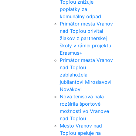
Topľou znižuje
poplatky za
komunálny odpad
Primátor mesta Vranov
nad Topľou privítal
žiakov z partnerskej
školy v rámci projektu
Erasmus+
Primátor mesta Vranov
nad Topľou
zablahoželal
jubilantovi Miroslavovi
Novákovi
Nová tenisová hala
rozšírila športové
možnosti vo Vranove
nad Topľou
Mesto Vranov nad
Topľou apeluje na