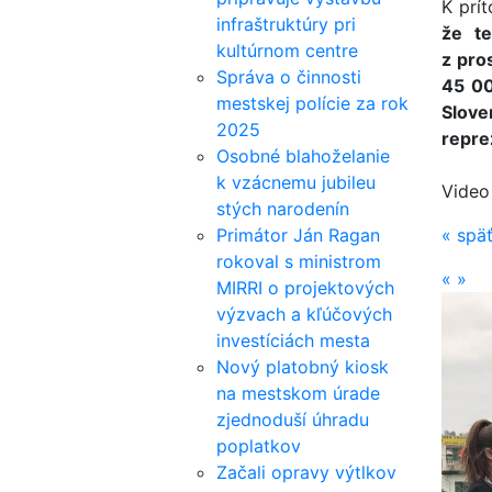
K prí
infraštruktúry pri
že te
kultúrnom centre
z pro
Správa o činnosti
45 00
mestskej polície za rok
Slov
2025
repre
Osobné blahoželanie
k vzácnemu jubileu
Video
stých narodenín
Primátor Ján Ragan
«
spä
rokoval s ministrom
«
»
MIRRI o projektových
výzvach a kľúčových
investíciách mesta
Nový platobný kiosk
na mestskom úrade
zjednoduší úhradu
poplatkov
Začali opravy výtlkov