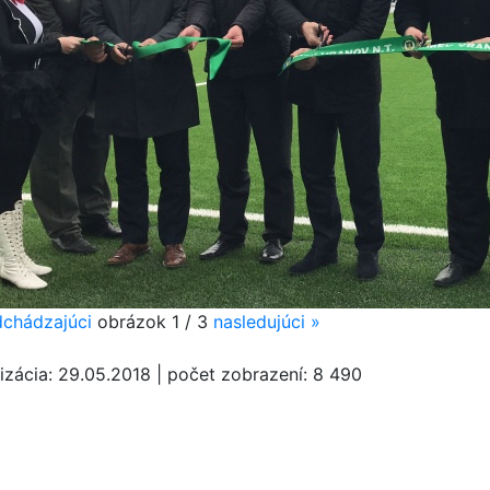
chádzajúci
obrázok
1 / 3
nasledujúci
»
izácia:
29.05.2018
|
počet zobrazení:
8 490