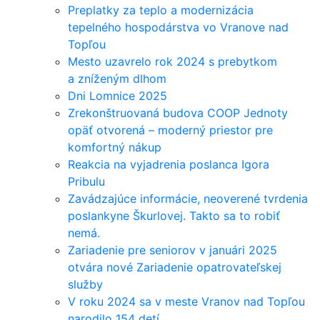
Preplatky za teplo a modernizácia
tepelného hospodárstva vo Vranove nad
Topľou
Mesto uzavrelo rok 2024 s prebytkom
a zníženým dlhom
Dni Lomnice 2025
Zrekonštruovaná budova COOP Jednoty
opäť otvorená – moderný priestor pre
komfortný nákup
Reakcia na vyjadrenia poslanca Igora
Pribulu
Zavádzajúce informácie, neoverené tvrdenia
poslankyne Škurlovej. Takto sa to robiť
nemá.
Zariadenie pre seniorov v januári 2025
otvára nové Zariadenie opatrovateľskej
služby
V roku 2024 sa v meste Vranov nad Topľou
narodilo 154 detí