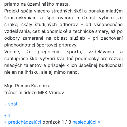
priamo na území nášho mesta.
Projekt spája viacero stredných škôl a ponúka mladým
športovkyniam a športovcom možnosť výberu zo
širokej škály študijných odborov – od všeobecného
vzdelávania, cez ekonomické a technické smery, až po
odbory zamerané na oblasť služieb – pri zachovaní
plnohodnotnej športovej prípravy.
Veríme, že prepojenie športu, vzdelávania a
spolupráce škôl vytvorí kvalitné podmienky pre rozvoj
mladých talentov a prispeje k ich úspešnej budúcnosti
nielen na ihrisku, ale aj mimo neho.
Mgr. Roman Kuzemka
tréner mládeže MFK Vranov
«
späť
«
»
«
predchádzajúci
obrázok
1 / 3
nasledujúci
»