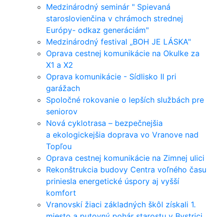
Medzinárodný seminár " Spievaná
staroslovienčina v chrámoch strednej
Európy- odkaz generáciám"
Medzinárodný festival „BOH JE LÁSKA"
Oprava cestnej komunikácie na Okulke za
X1 a X2
Oprava komunikácie - Sídlisko II pri
garážach
Spoločné rokovanie o lepších službách pre
seniorov
Nová cyklotrasa – bezpečnejšia
a ekologickejšia doprava vo Vranove nad
Topľou
Oprava cestnej komunikácie na Zimnej ulici
Rekonštrukcia budovy Centra voľného času
priniesla energetické úspory aj vyšší
komfort
Vranovskí žiaci základných škôl získali 1.
miesto a putovný pohár starostu v Bystrici