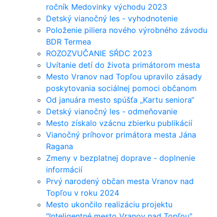
ročník Medovinky východu 2023
Detský vianočný les - vyhodnotenie
Položenie piliera nového výrobného závodu
BDR Termea
ROZOZVUČANIE SŔDC 2023
Uvítanie detí do života primátorom mesta
Mesto Vranov nad Topľou upravilo zásady
poskytovania sociálnej pomoci občanom
Od januára mesto spúšťa „Kartu seniora“
Detský vianočný les - odmeňovanie
Mesto získalo vzácnu zbierku publikácií
Vianočný príhovor primátora mesta Jána
Ragana
Zmeny v bezplatnej doprave - doplnenie
informácií
Prvý narodený občan mesta Vranov nad
Topľou v roku 2024
Mesto ukončilo realizáciu projektu
"Inteligentné mesto Vranov nad Topľou"