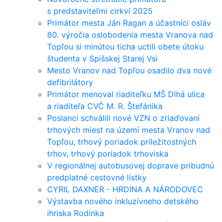
s predstaviteľmi cirkví 2025
Primátor mesta Ján Ragan a účastníci osláv
80. výročia oslobodenia mesta Vranova nad
Topľou si minútou ticha uctili obete útoku
študenta v Spišskej Starej Vsi
Mesto Vranov nad Topľou osadilo dva nové
defibrilátory
Primátor menoval riaditeľku MŠ Dlhá ulica
a riaditeľa CVČ M. R. Štefánika
Poslanci schválili nové VZN o zriaďovaní
trhových miest na území mesta Vranov nad
Topľou, trhový poriadok príležitostných
trhov, trhový poriadok trhoviska
V regionálnej autobusovej doprave pribudnú
predplatné cestovné lístky
CYRIL DAXNER - HRDINA A NÁRODOVEC
Výstavba nového inkluzívneho detského
ihriska Rodinka