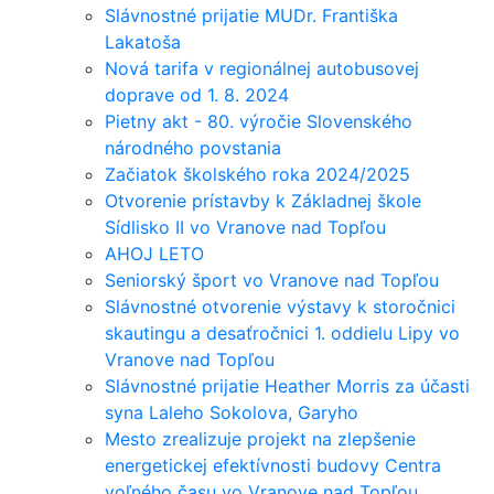
Slávnostné prijatie MUDr. Františka
Lakatoša
Nová tarifa v regionálnej autobusovej
doprave od 1. 8. 2024
Pietny akt - 80. výročie Slovenského
národného povstania
Začiatok školského roka 2024/2025
Otvorenie prístavby k Základnej škole
Sídlisko II vo Vranove nad Topľou
AHOJ LETO
Seniorský šport vo Vranove nad Topľou
Slávnostné otvorenie výstavy k storočnici
skautingu a desaťročnici 1. oddielu Lipy vo
Vranove nad Topľou
Slávnostné prijatie Heather Morris za účasti
syna Laleho Sokolova, Garyho
Mesto zrealizuje projekt na zlepšenie
energetickej efektívnosti budovy Centra
voľného času vo Vranove nad Topľou