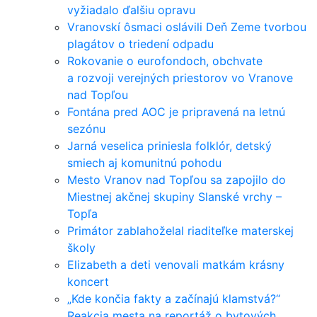
vyžiadalo ďalšiu opravu
Vranovskí ôsmaci oslávili Deň Zeme tvorbou
plagátov o triedení odpadu
Rokovanie o eurofondoch, obchvate
a rozvoji verejných priestorov vo Vranove
nad Topľou
Fontána pred AOC je pripravená na letnú
sezónu
Jarná veselica priniesla folklór, detský
smiech aj komunitnú pohodu
Mesto Vranov nad Topľou sa zapojilo do
Miestnej akčnej skupiny Slanské vrchy –
Topľa
Primátor zablahoželal riaditeľke materskej
školy
Elizabeth a deti venovali matkám krásny
koncert
„Kde končia fakty a začínajú klamstvá?“
Reakcia mesta na reportáž o bytových