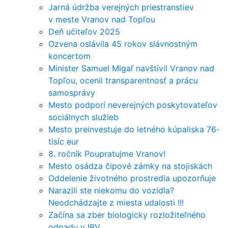
Jarná údržba verejných priestranstiev
v meste Vranov nad Topľou
Deň učiteľov 2025
Ozvena oslávila 45 rokov slávnostným
koncertom
Minister Samuel Migaľ navštívil Vranov nad
Topľou, ocenil transparentnosť a prácu
samosprávy
Mesto podporí neverejných poskytovateľov
sociálnych služieb
Mesto preinvestuje do letného kúpaliska 76-
tisíc eur
8. ročník Poupratujme Vranov!
Mesto osádza čipové zámky na stojiskách
Oddelenie životného prostredia upozorňuje
Narazili ste niekomu do vozidla?
Neodchádzajte z miesta udalosti !!!
Začína sa zber biologicky rozložiteľného
odpadu v IBV