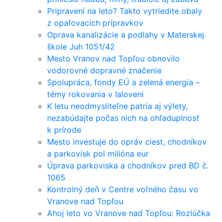
Pripravení na leto? Takto vytriedite obaly
z opaľovacích prípravkov
Oprava kanalizácie a podlahy v Materskej
škole Juh 1051/42
Mesto Vranov nad Topľou obnovilo
vodorovné dopravné značenie
Spolupráca, fondy EÚ a zelená energia –
témy rokovania v Ialoveni
K letu neodmysliteľne patria aj výlety,
nezabúdajte počas nich na ohľaduplnosť
k prírode
Mesto investuje do opráv ciest, chodníkov
a parkovísk pol milióna eur
Úprava parkoviska a chodníkov pred BD č.
1065
Kontrolný deň v Centre voľného času vo
Vranove nad Topľou
Ahoj leto vo Vranove nad Topľou: Rozlúčka