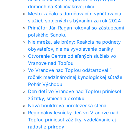
domoch na Kalinčiakovej ulici
Mesto začalo s doručovaním vyúčtovania
služieb spojených s bývaním za rok 2024
Primátor Ján Ragan rokoval so zástupcami
poľského Sanoku
Nie mreža, ale brány: Reakcia na podnety
obyvateľov, nie na vyvolávanie paniky
Otvorenie Centra zdieľaných služieb vo
Vranove nad Topľou
Vo Vranove nad Topľou odštartoval 1.
ročník medzinárodnej kynologickej súťaže
Pohár Východu
Deň detí vo Vranove nad Topľou priniesol
zážitky, smiech a exotiku
Nová bouldrová horolezecká stena
Regionálny lesnícky deň vo Vranove nad
Topľou priniesol zážitky, vzdelávanie aj
radosť z prírody