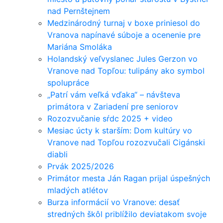
nad Pernštejnem
Medzinárodný turnaj v boxe priniesol do
Vranova napínavé súboje a ocenenie pre
Mariána Smoláka
Holandský veľvyslanec Jules Gerzon vo
Vranove nad Topľou: tulipány ako symbol
spolupráce
„Patrí vám veľká vďaka“ – návšteva
primátora v Zariadení pre seniorov
Rozozvučanie sŕdc 2025 + video
Mesiac úcty k starším: Dom kultúry vo
Vranove nad Topľou rozozvučali Cigánski
diabli
Prvák 2025/2026
Primátor mesta Ján Ragan prijal úspešných
mladých atlétov
Burza informácií vo Vranove: desať
stredných škôl priblížilo deviatakom svoje