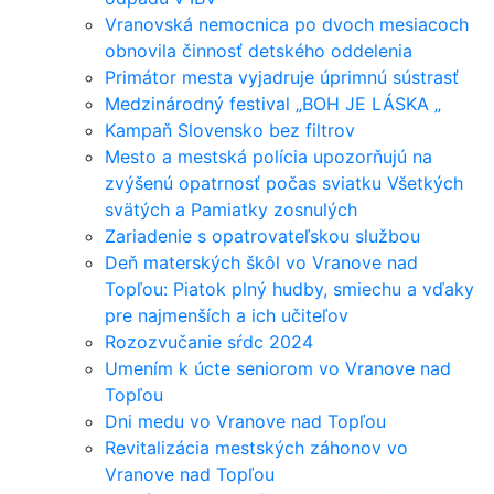
Vranovská nemocnica po dvoch mesiacoch
obnovila činnosť detského oddelenia
Primátor mesta vyjadruje úprimnú sústrasť
Medzinárodný festival „BOH JE LÁSKA „
Kampaň Slovensko bez filtrov
Mesto a mestská polícia upozorňujú na
zvýšenú opatrnosť počas sviatku Všetkých
svätých a Pamiatky zosnulých
Zariadenie s opatrovateľskou službou
Deň materských škôl vo Vranove nad
Topľou: Piatok plný hudby, smiechu a vďaky
pre najmenších a ich učiteľov
Rozozvučanie sŕdc 2024
Umením k úcte seniorom vo Vranove nad
Topľou
Dni medu vo Vranove nad Topľou
Revitalizácia mestských záhonov vo
Vranove nad Topľou