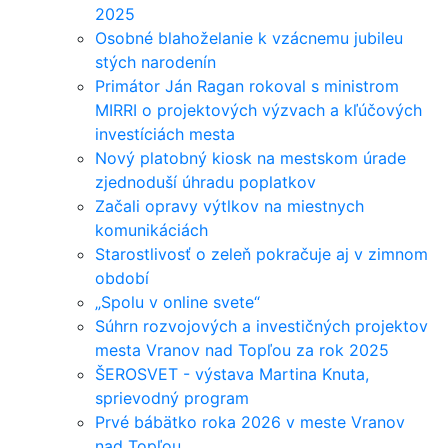
2025
Osobné blahoželanie k vzácnemu jubileu
stých narodenín
Primátor Ján Ragan rokoval s ministrom
MIRRI o projektových výzvach a kľúčových
investíciách mesta
Nový platobný kiosk na mestskom úrade
zjednoduší úhradu poplatkov
Začali opravy výtlkov na miestnych
komunikáciách
Starostlivosť o zeleň pokračuje aj v zimnom
období
„Spolu v online svete“
Súhrn rozvojových a investičných projektov
mesta Vranov nad Topľou za rok 2025
ŠEROSVET - výstava Martina Knuta,
sprievodný program
Prvé bábätko roka 2026 v meste Vranov
nad Topľou