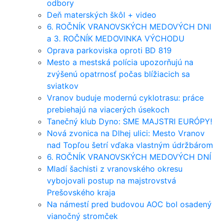
odbory
Deň materských škôl + video
6. ROČNÍK VRANOVSKÝCH MEDOVÝCH DNI
a 3. ROČNÍK MEDOVINKA VÝCHODU
Oprava parkoviska oproti BD 819
Mesto a mestská polícia upozorňujú na
zvýšenú opatrnosť počas blížiacich sa
sviatkov
Vranov buduje modernú cyklotrasu: práce
prebiehajú na viacerých úsekoch
Tanečný klub Dyno: SME MAJSTRI EURÓPY!
Nová zvonica na Dlhej ulici: Mesto Vranov
nad Topľou šetrí vďaka vlastným údržbárom
6. ROČNÍK VRANOVSKÝCH MEDOVÝCH DNÍ
Mladí šachisti z vranovského okresu
vybojovali postup na majstrovstvá
Prešovského kraja
Na námestí pred budovou AOC bol osadený
vianočný stromček