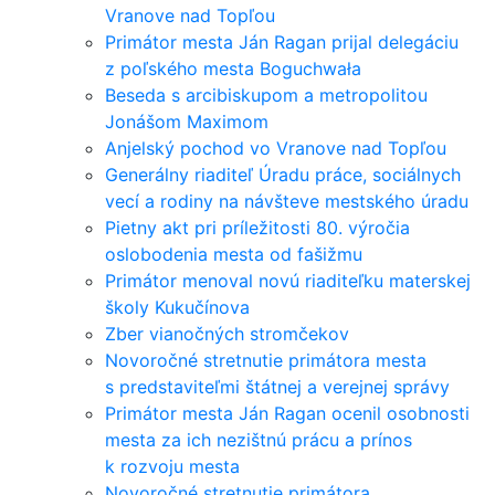
Vranove nad Topľou
Primátor mesta Ján Ragan prijal delegáciu
z poľského mesta Boguchwała
Beseda s arcibiskupom a metropolitou
Jonášom Maximom
Anjelský pochod vo Vranove nad Topľou
Generálny riaditeľ Úradu práce, sociálnych
vecí a rodiny na návšteve mestského úradu
Pietny akt pri príležitosti 80. výročia
oslobodenia mesta od fašižmu
Primátor menoval novú riaditeľku materskej
školy Kukučínova
Zber vianočných stromčekov
Novoročné stretnutie primátora mesta
s predstaviteľmi štátnej a verejnej správy
Primátor mesta Ján Ragan ocenil osobnosti
mesta za ich nezištnú prácu a prínos
k rozvoju mesta
Novoročné stretnutie primátora