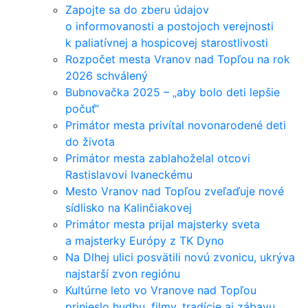
Zapojte sa do zberu údajov
o informovanosti a postojoch verejnosti
k paliatívnej a hospicovej starostlivosti
Rozpočet mesta Vranov nad Topľou na rok
2026 schválený
Bubnovačka 2025 – „aby bolo deti lepšie
počuť“
Primátor mesta privítal novonarodené deti
do života
Primátor mesta zablahoželal otcovi
Rastislavovi Ivaneckému
Mesto Vranov nad Topľou zveľaďuje nové
sídlisko na Kalinčiakovej
Primátor mesta prijal majsterky sveta
a majsterky Európy z TK Dyno
Na Dlhej ulici posvätili novú zvonicu, ukrýva
najstarší zvon regiónu
Kultúrne leto vo Vranove nad Topľou
prinieslo hudbu, filmy, tradície aj zábavu