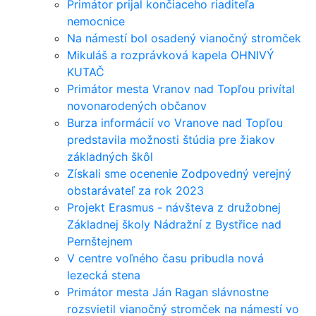
Primátor prijal končiaceho riaditeľa
nemocnice
Na námestí bol osadený vianočný stromček
Mikuláš a rozprávková kapela OHNIVÝ
KUTAČ
Primátor mesta Vranov nad Topľou privítal
novonarodených občanov
Burza informácií vo Vranove nad Topľou
predstavila možnosti štúdia pre žiakov
základných škôl
Získali sme ocenenie Zodpovedný verejný
obstarávateľ za rok 2023
Projekt Erasmus - návšteva z družobnej
Základnej školy Nádražní z Bystřice nad
Pernštejnem
V centre voľného času pribudla nová
lezecká stena
Primátor mesta Ján Ragan slávnostne
rozsvietil vianočný stromček na námestí vo