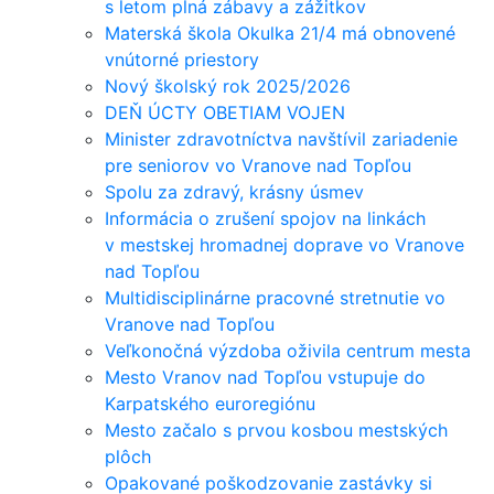
s letom plná zábavy a zážitkov
Materská škola Okulka 21/4 má obnovené
vnútorné priestory
Nový školský rok 2025/2026
DEŇ ÚCTY OBETIAM VOJEN
Minister zdravotníctva navštívil zariadenie
pre seniorov vo Vranove nad Topľou
Spolu za zdravý, krásny úsmev
Informácia o zrušení spojov na linkách
v mestskej hromadnej doprave vo Vranove
nad Topľou
Multidisciplinárne pracovné stretnutie vo
Vranove nad Topľou
Veľkonočná výzdoba oživila centrum mesta
Mesto Vranov nad Topľou vstupuje do
Karpatského euroregiónu
Mesto začalo s prvou kosbou mestských
plôch
Opakované poškodzovanie zastávky si