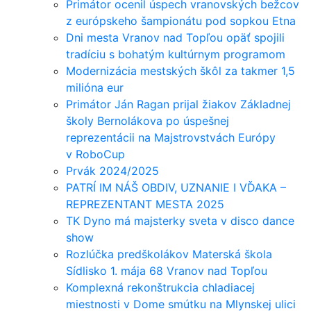
Primátor ocenil úspech vranovských bežcov
z európskeho šampionátu pod sopkou Etna
Dni mesta Vranov nad Topľou opäť spojili
tradíciu s bohatým kultúrnym programom
Modernizácia mestských škôl za takmer 1,5
milióna eur
Primátor Ján Ragan prijal žiakov Základnej
školy Bernolákova po úspešnej
reprezentácii na Majstrovstvách Európy
v RoboCup
Prvák 2024/2025
PATRÍ IM NÁŠ OBDIV, UZNANIE I VĎAKA –
REPREZENTANT MESTA 2025
TK Dyno má majsterky sveta v disco dance
show
Rozlúčka predškolákov Materská škola
Sídlisko 1. mája 68 Vranov nad Topľou
Komplexná rekonštrukcia chladiacej
miestnosti v Dome smútku na Mlynskej ulici