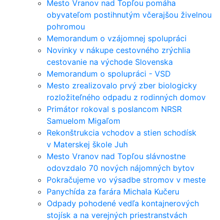
Mesto Vranov nad Topľou pomáha
obyvateľom postihnutým včerajšou živelnou
pohromou
Memorandum o vzájomnej spolupráci
Novinky v nákupe cestovného zrýchlia
cestovanie na východe Slovenska
Memorandum o spolupráci - VSD
Mesto zrealizovalo prvý zber biologicky
rozložiteľného odpadu z rodinných domov
Primátor rokoval s poslancom NRSR
Samuelom Migaľom
Rekonštrukcia vchodov a stien schodísk
v Materskej škole Juh
Mesto Vranov nad Topľou slávnostne
odovzdalo 70 nových nájomných bytov
Pokračujeme vo výsadbe stromov v meste
Panychída za farára Michala Kučeru
Odpady pohodené vedľa kontajnerových
stojísk a na verejných priestranstvách