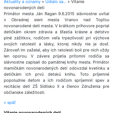
Aktuality a oznamy
»
Udialo sa...
»
Vítanie
novonarodených detí
Primátor mesta Ján Ragan 9.6.2015 slávnostne uvítal
v Obradnej sieni mesta Vranov nad Topľou
novonarodené deti mesta. V krátkom príhovore poprial
detičkám okrem zdravia a šťastia krásne a detstvo
plné zážitkov, rodičom veľa trpezlivosti pri výchove
svojich ratolestí a lásky, ktorej nikdy nie je dosť.
Zároveň im zaželal, aby ich ratolesti boli pre nich vždy
len oporou. V závere prijatia prítomní rodičia sa
slávnostne zapísali do pamätnej knihy mesta. Primátor
mamičkám novonarodených detí odovzdal kvetinku a
detičkám ich prvú detskú knihu. Toto príjemné
popoludnie deťom a ich rodičom spríjemnil spev a
recitácie detí ZŠ Sídlisko II a členov Združenia pre
občianske záležitosti.
«
späť
Vítanie novonarodených detí