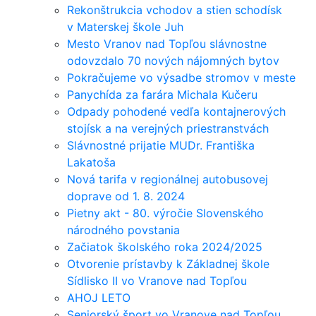
Rekonštrukcia vchodov a stien schodísk
v Materskej škole Juh
Mesto Vranov nad Topľou slávnostne
odovzdalo 70 nových nájomných bytov
Pokračujeme vo výsadbe stromov v meste
Panychída za farára Michala Kučeru
Odpady pohodené vedľa kontajnerových
stojísk a na verejných priestranstvách
Slávnostné prijatie MUDr. Františka
Lakatoša
Nová tarifa v regionálnej autobusovej
doprave od 1. 8. 2024
Pietny akt - 80. výročie Slovenského
národného povstania
Začiatok školského roka 2024/2025
Otvorenie prístavby k Základnej škole
Sídlisko II vo Vranove nad Topľou
AHOJ LETO
Seniorský šport vo Vranove nad Topľou