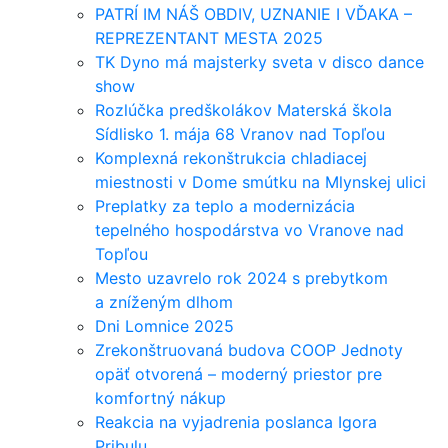
PATRÍ IM NÁŠ OBDIV, UZNANIE I VĎAKA –
REPREZENTANT MESTA 2025
TK Dyno má majsterky sveta v disco dance
show
Rozlúčka predškolákov Materská škola
Sídlisko 1. mája 68 Vranov nad Topľou
Komplexná rekonštrukcia chladiacej
miestnosti v Dome smútku na Mlynskej ulici
Preplatky za teplo a modernizácia
tepelného hospodárstva vo Vranove nad
Topľou
Mesto uzavrelo rok 2024 s prebytkom
a zníženým dlhom
Dni Lomnice 2025
Zrekonštruovaná budova COOP Jednoty
opäť otvorená – moderný priestor pre
komfortný nákup
Reakcia na vyjadrenia poslanca Igora
Pribulu