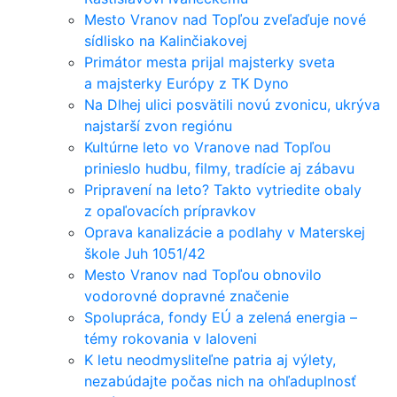
Mesto Vranov nad Topľou zveľaďuje nové
sídlisko na Kalinčiakovej
Primátor mesta prijal majsterky sveta
a majsterky Európy z TK Dyno
Na Dlhej ulici posvätili novú zvonicu, ukrýva
najstarší zvon regiónu
Kultúrne leto vo Vranove nad Topľou
prinieslo hudbu, filmy, tradície aj zábavu
Pripravení na leto? Takto vytriedite obaly
z opaľovacích prípravkov
Oprava kanalizácie a podlahy v Materskej
škole Juh 1051/42
Mesto Vranov nad Topľou obnovilo
vodorovné dopravné značenie
Spolupráca, fondy EÚ a zelená energia –
témy rokovania v Ialoveni
K letu neodmysliteľne patria aj výlety,
nezabúdajte počas nich na ohľaduplnosť