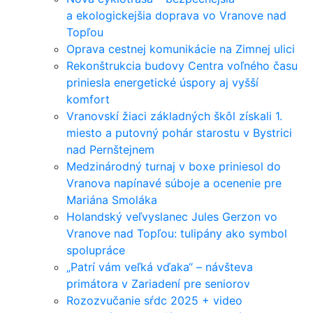
a ekologickejšia doprava vo Vranove nad
Topľou
Oprava cestnej komunikácie na Zimnej ulici
Rekonštrukcia budovy Centra voľného času
priniesla energetické úspory aj vyšší
komfort
Vranovskí žiaci základných škôl získali 1.
miesto a putovný pohár starostu v Bystrici
nad Pernštejnem
Medzinárodný turnaj v boxe priniesol do
Vranova napínavé súboje a ocenenie pre
Mariána Smoláka
Holandský veľvyslanec Jules Gerzon vo
Vranove nad Topľou: tulipány ako symbol
spolupráce
„Patrí vám veľká vďaka“ – návšteva
primátora v Zariadení pre seniorov
Rozozvučanie sŕdc 2025 + video