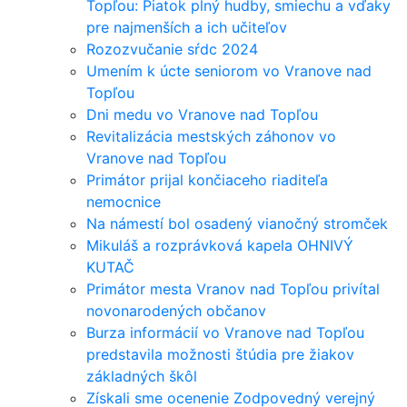
Topľou: Piatok plný hudby, smiechu a vďaky
pre najmenších a ich učiteľov
Rozozvučanie sŕdc 2024
Umením k úcte seniorom vo Vranove nad
Topľou
Dni medu vo Vranove nad Topľou
Revitalizácia mestských záhonov vo
Vranove nad Topľou
Primátor prijal končiaceho riaditeľa
nemocnice
Na námestí bol osadený vianočný stromček
Mikuláš a rozprávková kapela OHNIVÝ
KUTAČ
Primátor mesta Vranov nad Topľou privítal
novonarodených občanov
Burza informácií vo Vranove nad Topľou
predstavila možnosti štúdia pre žiakov
základných škôl
Získali sme ocenenie Zodpovedný verejný