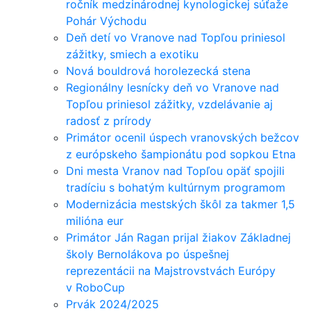
ročník medzinárodnej kynologickej súťaže
Pohár Východu
Deň detí vo Vranove nad Topľou priniesol
zážitky, smiech a exotiku
Nová bouldrová horolezecká stena
Regionálny lesnícky deň vo Vranove nad
Topľou priniesol zážitky, vzdelávanie aj
radosť z prírody
Primátor ocenil úspech vranovských bežcov
z európskeho šampionátu pod sopkou Etna
Dni mesta Vranov nad Topľou opäť spojili
tradíciu s bohatým kultúrnym programom
Modernizácia mestských škôl za takmer 1,5
milióna eur
Primátor Ján Ragan prijal žiakov Základnej
školy Bernolákova po úspešnej
reprezentácii na Majstrovstvách Európy
v RoboCup
Prvák 2024/2025