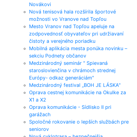
Novákovi
Nová tenisová hala rozšírila športové
možnosti vo Vranove nad Topľou
Mesto Vranov nad Topľou apeluje na
zodpovednosť obyvateľov pri udržiavaní
čistoty a verejného poriadku
Mobilná aplikácia mesta ponúka novinku –
sekciu Podnety občanov
Medzinárodný seminár " Spievaná
staroslovienčina v chrámoch strednej
Európy- odkaz generáciám"
Medzinárodný festival „BOH JE LÁSKA"
Oprava cestnej komunikácie na Okulke za
X1 a X2
Oprava komunikácie - Sídlisko II pri
garážach
Spoločné rokovanie o lepších službách pre
seniorov
Nová cyklotrasa – bezpečnejšia