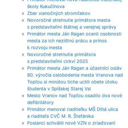
školy Kukučínova
Zber vianočných stromčekov
Novoročné stretnutie primátora mesta
s predstaviteľmi štátnej a verejnej správy
Primátor mesta Ján Ragan ocenil osobnosti
mesta za ich nezištnú prácu a prínos
k rozvoju mesta
Novoročné stretnutie primátora
s predstaviteľmi cirkví 2025
Primátor mesta Ján Ragan a účastníci osláv
80. výročia oslobodenia mesta Vranova nad
Topľou si minútou ticha uctili obete útoku
študenta v Spišskej Starej Vsi
Mesto Vranov nad Topľou osadilo dva nové
defibrilátory
Primátor menoval riaditeľku MŠ Dlhá ulica
a riaditeľa CVČ M. R. Štefánika
Poslanci schválili nové VZN o zriaďovaní