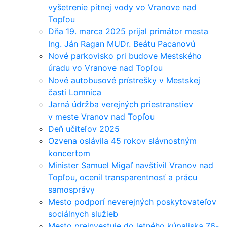
vyšetrenie pitnej vody vo Vranove nad
Topľou
Dňa 19. marca 2025 prijal primátor mesta
Ing. Ján Ragan MUDr. Beátu Pacanovú
Nové parkovisko pri budove Mestského
úradu vo Vranove nad Topľou
Nové autobusové prístrešky v Mestskej
časti Lomnica
Jarná údržba verejných priestranstiev
v meste Vranov nad Topľou
Deň učiteľov 2025
Ozvena oslávila 45 rokov slávnostným
koncertom
Minister Samuel Migaľ navštívil Vranov nad
Topľou, ocenil transparentnosť a prácu
samosprávy
Mesto podporí neverejných poskytovateľov
sociálnych služieb
Mesto preinvestuje do letného kúpaliska 76-