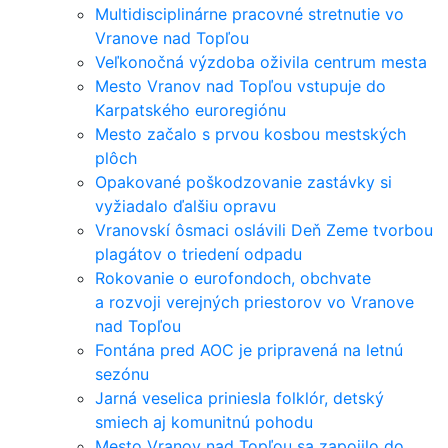
Multidisciplinárne pracovné stretnutie vo
Vranove nad Topľou
Veľkonočná výzdoba oživila centrum mesta
Mesto Vranov nad Topľou vstupuje do
Karpatského euroregiónu
Mesto začalo s prvou kosbou mestských
plôch
Opakované poškodzovanie zastávky si
vyžiadalo ďalšiu opravu
Vranovskí ôsmaci oslávili Deň Zeme tvorbou
plagátov o triedení odpadu
Rokovanie o eurofondoch, obchvate
a rozvoji verejných priestorov vo Vranove
nad Topľou
Fontána pred AOC je pripravená na letnú
sezónu
Jarná veselica priniesla folklór, detský
smiech aj komunitnú pohodu
Mesto Vranov nad Topľou sa zapojilo do