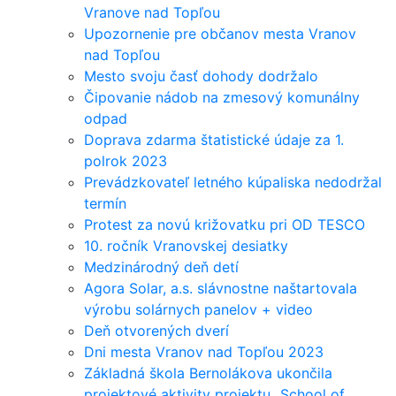
Vranove nad Topľou
Upozornenie pre občanov mesta Vranov
nad Topľou
Mesto svoju časť dohody dodržalo
Čipovanie nádob na zmesový komunálny
odpad
Doprava zdarma štatistické údaje za 1.
polrok 2023
Prevádzkovateľ letného kúpaliska nedodržal
termín
Protest za novú križovatku pri OD TESCO
10. ročník Vranovskej desiatky
Medzinárodný deň detí
Agora Solar, a.s. slávnostne naštartovala
výrobu solárnych panelov + video
Deň otvorených dverí
Dni mesta Vranov nad Topľou 2023
Základná škola Bernolákova ukončila
projektové aktivity projektu „School of