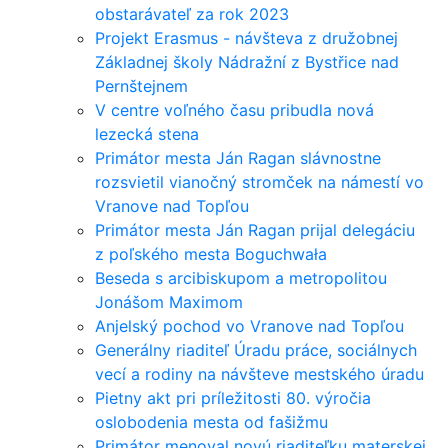
obstarávateľ za rok 2023
Projekt Erasmus - návšteva z družobnej
Základnej školy Nádražní z Bystřice nad
Pernštejnem
V centre voľného času pribudla nová
lezecká stena
Primátor mesta Ján Ragan slávnostne
rozsvietil vianočný stromček na námestí vo
Vranove nad Topľou
Primátor mesta Ján Ragan prijal delegáciu
z poľského mesta Boguchwała
Beseda s arcibiskupom a metropolitou
Jonášom Maximom
Anjelský pochod vo Vranove nad Topľou
Generálny riaditeľ Úradu práce, sociálnych
vecí a rodiny na návšteve mestského úradu
Pietny akt pri príležitosti 80. výročia
oslobodenia mesta od fašižmu
Primátor menoval novú riaditeľku materskej