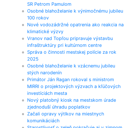
SR Petrom Pamulom
Osobné blahoželanie k výnimočnému jubileu
100 rokov
Nové vodozádržné opatrenia ako reakcia na
klimatické výzvy
Vranov nad Topľou pripravuje výstavbu
infraštruktúry pri kultúrnom centre
Správa o činnosti mestskej polície za rok
2025
Osobné blahoželanie k vzácnemu jubileu
stých narodenín
Primátor Ján Ragan rokoval s ministrom
MIRRI o projektových výzvach a kľúčových
investíciách mesta
Nový platobný kiosk na mestskom úrade
zjednoduší úhradu poplatkov
Začali opravy výtlkov na miestnych
komunikáciách
Starostlivosť o zeleň pokračuje aj v zimnom