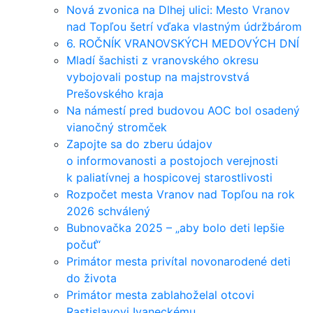
Nová zvonica na Dlhej ulici: Mesto Vranov
nad Topľou šetrí vďaka vlastným údržbárom
6. ROČNÍK VRANOVSKÝCH MEDOVÝCH DNÍ
Mladí šachisti z vranovského okresu
vybojovali postup na majstrovstvá
Prešovského kraja
Na námestí pred budovou AOC bol osadený
vianočný stromček
Zapojte sa do zberu údajov
o informovanosti a postojoch verejnosti
k paliatívnej a hospicovej starostlivosti
Rozpočet mesta Vranov nad Topľou na rok
2026 schválený
Bubnovačka 2025 – „aby bolo deti lepšie
počuť“
Primátor mesta privítal novonarodené deti
do života
Primátor mesta zablahoželal otcovi
Rastislavovi Ivaneckému