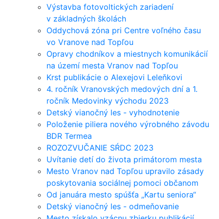
Výstavba fotovoltických zariadení
v základných školách
Oddychová zóna pri Centre voľného času
vo Vranove nad Topľou
Opravy chodníkov a miestnych komunikácií
na území mesta Vranov nad Topľou
Krst publikácie o Alexejovi Leleňkovi
4. ročník Vranovských medových dní a 1.
ročník Medovinky východu 2023
Detský vianočný les - vyhodnotenie
Položenie piliera nového výrobného závodu
BDR Termea
ROZOZVUČANIE SŔDC 2023
Uvítanie detí do života primátorom mesta
Mesto Vranov nad Topľou upravilo zásady
poskytovania sociálnej pomoci občanom
Od januára mesto spúšťa „Kartu seniora“
Detský vianočný les - odmeňovanie
Mesto získalo vzácnu zbierku publikácií