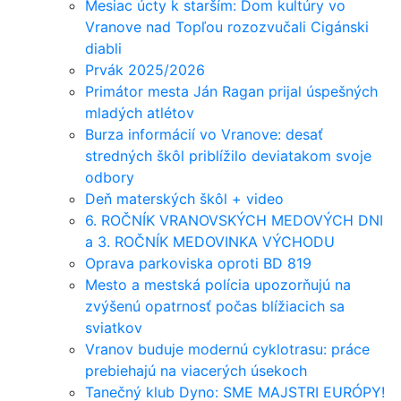
Mesiac úcty k starším: Dom kultúry vo
Vranove nad Topľou rozozvučali Cigánski
diabli
Prvák 2025/2026
Primátor mesta Ján Ragan prijal úspešných
mladých atlétov
Burza informácií vo Vranove: desať
stredných škôl priblížilo deviatakom svoje
odbory
Deň materských škôl + video
6. ROČNÍK VRANOVSKÝCH MEDOVÝCH DNI
a 3. ROČNÍK MEDOVINKA VÝCHODU
Oprava parkoviska oproti BD 819
Mesto a mestská polícia upozorňujú na
zvýšenú opatrnosť počas blížiacich sa
sviatkov
Vranov buduje modernú cyklotrasu: práce
prebiehajú na viacerých úsekoch
Tanečný klub Dyno: SME MAJSTRI EURÓPY!