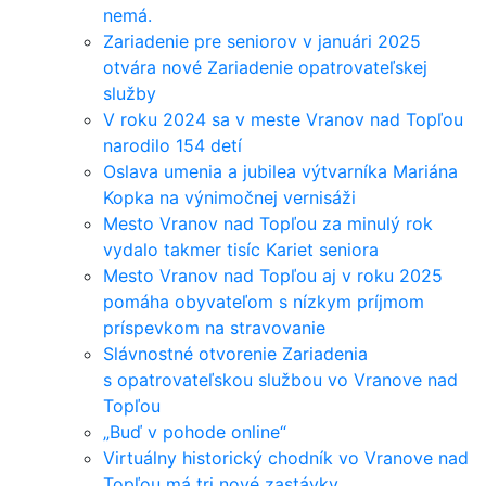
nemá.
Zariadenie pre seniorov v januári 2025
otvára nové Zariadenie opatrovateľskej
služby
V roku 2024 sa v meste Vranov nad Topľou
narodilo 154 detí
Oslava umenia a jubilea výtvarníka Mariána
Kopka na výnimočnej vernisáži
Mesto Vranov nad Topľou za minulý rok
vydalo takmer tisíc Kariet seniora
Mesto Vranov nad Topľou aj v roku 2025
pomáha obyvateľom s nízkym príjmom
príspevkom na stravovanie
Slávnostné otvorenie Zariadenia
s opatrovateľskou službou vo Vranove nad
Topľou
„Buď v pohode online“
Virtuálny historický chodník vo Vranove nad
Topľou má tri nové zastávky