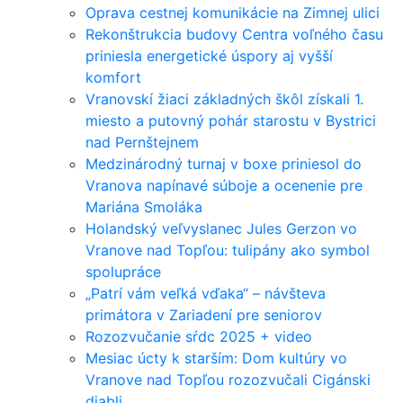
Oprava cestnej komunikácie na Zimnej ulici
Rekonštrukcia budovy Centra voľného času
priniesla energetické úspory aj vyšší
komfort
Vranovskí žiaci základných škôl získali 1.
miesto a putovný pohár starostu v Bystrici
nad Pernštejnem
Medzinárodný turnaj v boxe priniesol do
Vranova napínavé súboje a ocenenie pre
Mariána Smoláka
Holandský veľvyslanec Jules Gerzon vo
Vranove nad Topľou: tulipány ako symbol
spolupráce
„Patrí vám veľká vďaka“ – návšteva
primátora v Zariadení pre seniorov
Rozozvučanie sŕdc 2025 + video
Mesiac úcty k starším: Dom kultúry vo
Vranove nad Topľou rozozvučali Cigánski
diabli