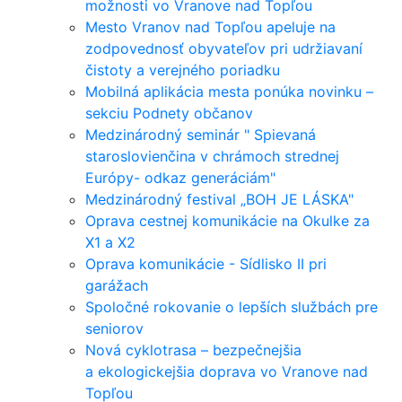
možnosti vo Vranove nad Topľou
Mesto Vranov nad Topľou apeluje na
zodpovednosť obyvateľov pri udržiavaní
čistoty a verejného poriadku
Mobilná aplikácia mesta ponúka novinku –
sekciu Podnety občanov
Medzinárodný seminár " Spievaná
staroslovienčina v chrámoch strednej
Európy- odkaz generáciám"
Medzinárodný festival „BOH JE LÁSKA"
Oprava cestnej komunikácie na Okulke za
X1 a X2
Oprava komunikácie - Sídlisko II pri
garážach
Spoločné rokovanie o lepších službách pre
seniorov
Nová cyklotrasa – bezpečnejšia
a ekologickejšia doprava vo Vranove nad
Topľou