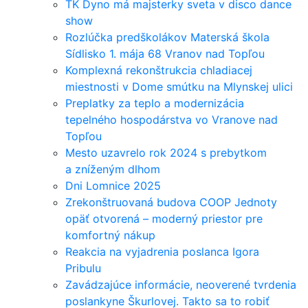
TK Dyno má majsterky sveta v disco dance
show
Rozlúčka predškolákov Materská škola
Sídlisko 1. mája 68 Vranov nad Topľou
Komplexná rekonštrukcia chladiacej
miestnosti v Dome smútku na Mlynskej ulici
Preplatky za teplo a modernizácia
tepelného hospodárstva vo Vranove nad
Topľou
Mesto uzavrelo rok 2024 s prebytkom
a zníženým dlhom
Dni Lomnice 2025
Zrekonštruovaná budova COOP Jednoty
opäť otvorená – moderný priestor pre
komfortný nákup
Reakcia na vyjadrenia poslanca Igora
Pribulu
Zavádzajúce informácie, neoverené tvrdenia
poslankyne Škurlovej. Takto sa to robiť