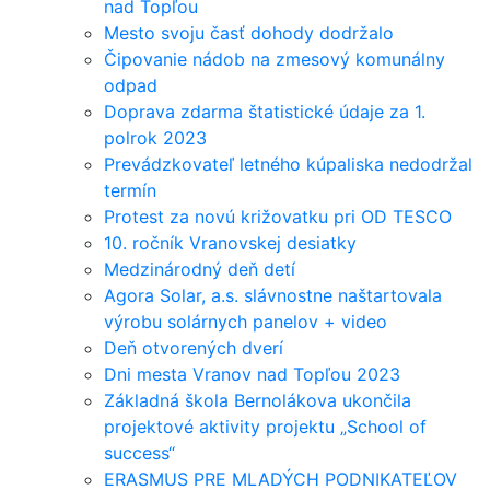
nad Topľou
Mesto svoju časť dohody dodržalo
Čipovanie nádob na zmesový komunálny
odpad
Doprava zdarma štatistické údaje za 1.
polrok 2023
Prevádzkovateľ letného kúpaliska nedodržal
termín
Protest za novú križovatku pri OD TESCO
10. ročník Vranovskej desiatky
Medzinárodný deň detí
Agora Solar, a.s. slávnostne naštartovala
výrobu solárnych panelov + video
Deň otvorených dverí
Dni mesta Vranov nad Topľou 2023
Základná škola Bernolákova ukončila
projektové aktivity projektu „School of
success“
ERASMUS PRE MLADÝCH PODNIKATEĽOV