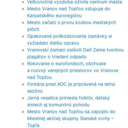
Veľkonočná výzdoba oživila centrum mesta
Mesto Vranov nad Topľou vstupuje do
Karpatského euroregiónu
Mesto začalo s prvou kosbou mestských
plôch
Opakované poškodzovanie zastávky si
vyžiadalo ďalšiu opravu
Vranovskí ôsmaci oslávili Deň Zeme tvorbou
plagátov o triedení odpadu
Rokovanie o eurofondoch, obchvate
a rozvoji verejných priestorov vo Vranove
nad Topľou
Fontána pred AOC je pripravená na letnú
sezónu
Jarná veselica priniesla folklór, detský
smiech aj komunitnú pohodu
Mesto Vranov nad Topľou sa zapojilo do
Miestnej akčnej skupiny Slanské vrchy –
Topľa