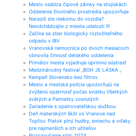
Mesto osádza čipové zámky na stojiskách
Oddelenie životného prostredia upozorňuje
Narazili ste niekomu do vozidla?
Neodchádzajte z miesta udalosti !!!
Začína sa zber biologicky rozložiteľného
odpadu v IBV
Vranovská nemocnica po dvoch mesiacoch
obnovila činnosť detského oddelenia
Primátor mesta vyjadruje úprimnú sústrasť
Medzinárodný festival „BOH JE LÁSKA „
Kampaň Slovensko bez filtrov
Mesto a mestská polícia upozorňujú na
zvýšenú opatrnosť počas sviatku Všetkých
svätých a Pamiatky zosnulých
Zariadenie s opatrovateľskou službou
Deň materských škôl vo Vranove nad
Topľou: Piatok plný hudby, smiechu a vďaky
pre najmenších a ich učiteľov
Rozozvučanie sŕdc 2024