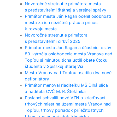
Novoročné stretnutie primátora mesta
s predstaviteľmi štátnej a verejnej správy
Primátor mesta Ján Ragan ocenil osobnosti
mesta za ich nezištnú prácu a prínos
k rozvoju mesta
Novoročné stretnutie primátora
s predstaviteľmi cirkví 2025
Primátor mesta Ján Ragan a účastníci osláv
80. výročia oslobodenia mesta Vranova nad
Topľou si minútou ticha uctili obete útoku
študenta v Spišskej Starej Vsi
Mesto Vranov nad Topľou osadilo dva nové
defibrilátory
Primátor menoval riaditeľku MŠ Dlhá ulica
a riaditeľa CVČ M. R. Štefánika
Poslanci schválili nové VZN o zriaďovaní
trhových miest na území mesta Vranov nad
Topľou, trhový poriadok príležitostných
trhov, trhový poriadok trhoviska