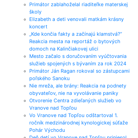
Primátor zablahoželal riaditeľke materskej
školy
Elizabeth a deti venovali matkám krásny
koncert
„Kde končia fakty a začínajú klamstvá?“
Reakcia mesta na reportáž o bytových
domoch na Kalinčiakovej ulici
Mesto začalo s doručovaním vyúčtovania
služieb spojených s bývaním za rok 2024
Primátor Ján Ragan rokoval so zástupcami
poľského Sanoku
Nie mreža, ale brány: Reakcia na podnety
obyvateľov, nie na vyvolávanie paniky
Otvorenie Centra zdieľaných služieb vo
Vranove nad Topľou
Vo Vranove nad Topľou odštartoval 1.
ročník medzinárodnej kynologickej súťaže
Pohár Východu
Deň detí vo Vranove nad Topľou priniesol