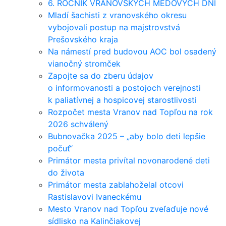
6. ROČNÍK VRANOVSKÝCH MEDOVÝCH DNÍ
Mladí šachisti z vranovského okresu
vybojovali postup na majstrovstvá
Prešovského kraja
Na námestí pred budovou AOC bol osadený
vianočný stromček
Zapojte sa do zberu údajov
o informovanosti a postojoch verejnosti
k paliatívnej a hospicovej starostlivosti
Rozpočet mesta Vranov nad Topľou na rok
2026 schválený
Bubnovačka 2025 – „aby bolo deti lepšie
počuť“
Primátor mesta privítal novonarodené deti
do života
Primátor mesta zablahoželal otcovi
Rastislavovi Ivaneckému
Mesto Vranov nad Topľou zveľaďuje nové
sídlisko na Kalinčiakovej