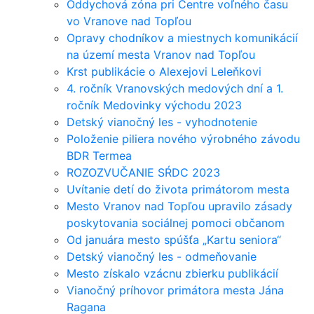
Oddychová zóna pri Centre voľného času
vo Vranove nad Topľou
Opravy chodníkov a miestnych komunikácií
na území mesta Vranov nad Topľou
Krst publikácie o Alexejovi Leleňkovi
4. ročník Vranovských medových dní a 1.
ročník Medovinky východu 2023
Detský vianočný les - vyhodnotenie
Položenie piliera nového výrobného závodu
BDR Termea
ROZOZVUČANIE SŔDC 2023
Uvítanie detí do života primátorom mesta
Mesto Vranov nad Topľou upravilo zásady
poskytovania sociálnej pomoci občanom
Od januára mesto spúšťa „Kartu seniora“
Detský vianočný les - odmeňovanie
Mesto získalo vzácnu zbierku publikácií
Vianočný príhovor primátora mesta Jána
Ragana