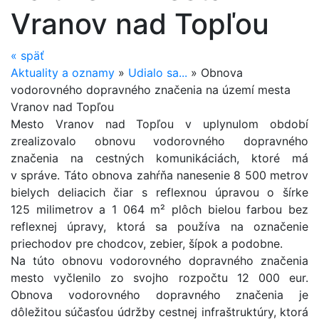
Vranov nad Topľou
«
späť
Aktuality a oznamy
»
Udialo sa...
»
Obnova
vodorovného dopravného značenia na území mesta
Vranov nad Topľou
Mesto Vranov nad Topľou v uplynulom období
zrealizovalo obnovu vodorovného dopravného
značenia na cestných komunikáciách, ktoré má
v správe. Táto obnova zahŕňa nanesenie 8 500 metrov
bielych deliacich čiar s reflexnou úpravou o šírke
125 milimetrov a 1 064 m² plôch bielou farbou bez
reflexnej úpravy, ktorá sa používa na označenie
priechodov pre chodcov, zebier, šípok a podobne.
Na túto obnovu vodorovného dopravného značenia
mesto vyčlenilo zo svojho rozpočtu 12 000 eur.
Obnova vodorovného dopravného značenia je
dôležitou súčasťou údržby cestnej infraštruktúry, ktorá