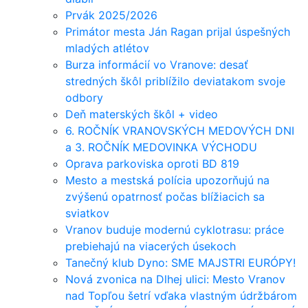
Prvák 2025/2026
Primátor mesta Ján Ragan prijal úspešných
mladých atlétov
Burza informácií vo Vranove: desať
stredných škôl priblížilo deviatakom svoje
odbory
Deň materských škôl + video
6. ROČNÍK VRANOVSKÝCH MEDOVÝCH DNI
a 3. ROČNÍK MEDOVINKA VÝCHODU
Oprava parkoviska oproti BD 819
Mesto a mestská polícia upozorňujú na
zvýšenú opatrnosť počas blížiacich sa
sviatkov
Vranov buduje modernú cyklotrasu: práce
prebiehajú na viacerých úsekoch
Tanečný klub Dyno: SME MAJSTRI EURÓPY!
Nová zvonica na Dlhej ulici: Mesto Vranov
nad Topľou šetrí vďaka vlastným údržbárom