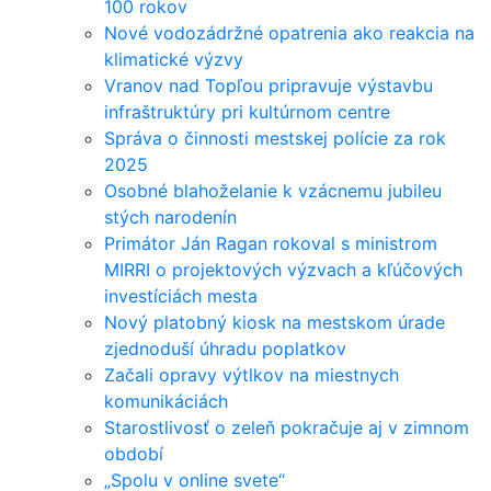
100 rokov
Nové vodozádržné opatrenia ako reakcia na
klimatické výzvy
Vranov nad Topľou pripravuje výstavbu
infraštruktúry pri kultúrnom centre
Správa o činnosti mestskej polície za rok
2025
Osobné blahoželanie k vzácnemu jubileu
stých narodenín
Primátor Ján Ragan rokoval s ministrom
MIRRI o projektových výzvach a kľúčových
investíciách mesta
Nový platobný kiosk na mestskom úrade
zjednoduší úhradu poplatkov
Začali opravy výtlkov na miestnych
komunikáciách
Starostlivosť o zeleň pokračuje aj v zimnom
období
„Spolu v online svete“