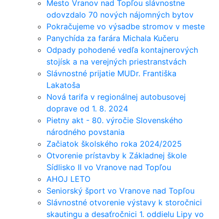
Mesto Vranov nad Topľou slávnostne
odovzdalo 70 nových nájomných bytov
Pokračujeme vo výsadbe stromov v meste
Panychída za farára Michala Kučeru
Odpady pohodené vedľa kontajnerových
stojísk a na verejných priestranstvách
Slávnostné prijatie MUDr. Františka
Lakatoša
Nová tarifa v regionálnej autobusovej
doprave od 1. 8. 2024
Pietny akt - 80. výročie Slovenského
národného povstania
Začiatok školského roka 2024/2025
Otvorenie prístavby k Základnej škole
Sídlisko II vo Vranove nad Topľou
AHOJ LETO
Seniorský šport vo Vranove nad Topľou
Slávnostné otvorenie výstavy k storočnici
skautingu a desaťročnici 1. oddielu Lipy vo