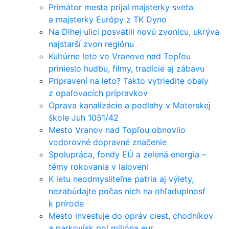
Primátor mesta prijal majsterky sveta
a majsterky Európy z TK Dyno
Na Dlhej ulici posvätili novú zvonicu, ukrýva
najstarší zvon regiónu
Kultúrne leto vo Vranove nad Topľou
prinieslo hudbu, filmy, tradície aj zábavu
Pripravení na leto? Takto vytriedite obaly
z opaľovacích prípravkov
Oprava kanalizácie a podlahy v Materskej
škole Juh 1051/42
Mesto Vranov nad Topľou obnovilo
vodorovné dopravné značenie
Spolupráca, fondy EÚ a zelená energia –
témy rokovania v Ialoveni
K letu neodmysliteľne patria aj výlety,
nezabúdajte počas nich na ohľaduplnosť
k prírode
Mesto investuje do opráv ciest, chodníkov
a parkovísk pol milióna eur