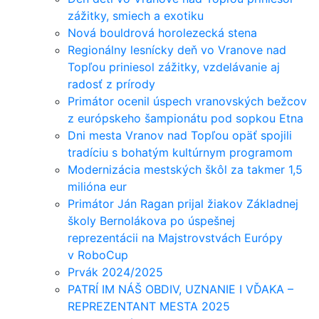
zážitky, smiech a exotiku
Nová bouldrová horolezecká stena
Regionálny lesnícky deň vo Vranove nad
Topľou priniesol zážitky, vzdelávanie aj
radosť z prírody
Primátor ocenil úspech vranovských bežcov
z európskeho šampionátu pod sopkou Etna
Dni mesta Vranov nad Topľou opäť spojili
tradíciu s bohatým kultúrnym programom
Modernizácia mestských škôl za takmer 1,5
milióna eur
Primátor Ján Ragan prijal žiakov Základnej
školy Bernolákova po úspešnej
reprezentácii na Majstrovstvách Európy
v RoboCup
Prvák 2024/2025
PATRÍ IM NÁŠ OBDIV, UZNANIE I VĎAKA –
REPREZENTANT MESTA 2025