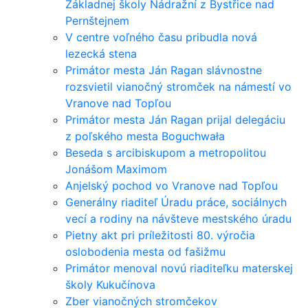
Základnej školy Nádražní z Bystřice nad
Pernštejnem
V centre voľného času pribudla nová
lezecká stena
Primátor mesta Ján Ragan slávnostne
rozsvietil vianočný stromček na námestí vo
Vranove nad Topľou
Primátor mesta Ján Ragan prijal delegáciu
z poľského mesta Boguchwała
Beseda s arcibiskupom a metropolitou
Jonášom Maximom
Anjelský pochod vo Vranove nad Topľou
Generálny riaditeľ Úradu práce, sociálnych
vecí a rodiny na návšteve mestského úradu
Pietny akt pri príležitosti 80. výročia
oslobodenia mesta od fašižmu
Primátor menoval novú riaditeľku materskej
školy Kukučínova
Zber vianočných stromčekov