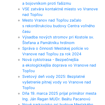
a bojovníkom proti fašizmu
VSE zatvára kontaktné miesto vo Vranove
nad Topľou
Mesto Vranov nad Topľou začalo
s rekonštrukciou budovy Centra voľného
času
Výsadba nových stromov pri Kostole sv.
Štefana a Pamätníku hrdinom
Správa o činnosti Mestskej polície vo
Vranove nad Topľou za rok 2024
Nová cyklotrasa - Bezpečnejšia
a ekologickejšia doprava vo Vranove nad
Topľou
Svetový deň vody 2025: Bezplatné
vyšetrenie pitnej vody vo Vranove nad
Topľou
Dňa 19. marca 2025 prijal primátor mesta
Ing. Ján Ragan MUDr. Beátu Pacanovú
Nové parkovisko pri budove Mestského