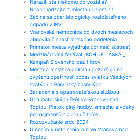
Narazili ste niekomu do vozidla?
Neodchádzajte z miesta udalosti !!!
Začína sa zber biologicky rozložiteľného
odpadu v IBV
Vranovská nemocnica po dvoch mesiacoch
obnovila činnosť detského oddelenia
Primátor mesta vyjadruje úprimnú sústrasť
Medzinárodný festival „BOH JE LÁSKA „
Kampaň Slovensko bez filtrov
Mesto a mestská polícia upozorňujú na
zvýšenú opatrnosť počas sviatku Všetkých
svätých a Pamiatky zosnulých
Zariadenie s opatrovateľskou službou
Deň materských škôl vo Vranove nad
Topľou: Piatok plný hudby, smiechu a vďaky
pre najmenších a ich učiteľov
Rozozvučanie sŕdc 2024
Umením k úcte seniorom vo Vranove nad
Topľou