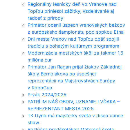
Regionálny lesnícky deň vo Vranove nad
Topľou priniesol zážitky, vzdelávanie aj
radosť z prírody
Primátor ocenil úspech vranovských bežcov
z európskeho šampionátu pod sopkou Etna
Dni mesta Vranov nad Topľou opäť spojili
tradíciu s bohatým kultúrnym programom
Modernizácia mestských škôl za takmer 1,5
milióna eur
Primátor Ján Ragan prijal žiakov Základnej
školy Bernolákova po úspešnej
reprezentácii na Majstrovstvách Európy
v RoboCup
Prvák 2024/2025
PATRÍ IM NÁŠ OBDIV, UZNANIE I VĎAKA –
REPREZENTANT MESTA 2025
TK Dyno má majsterky sveta v disco dance
show
Rozlúčka predškolákov Materská škola