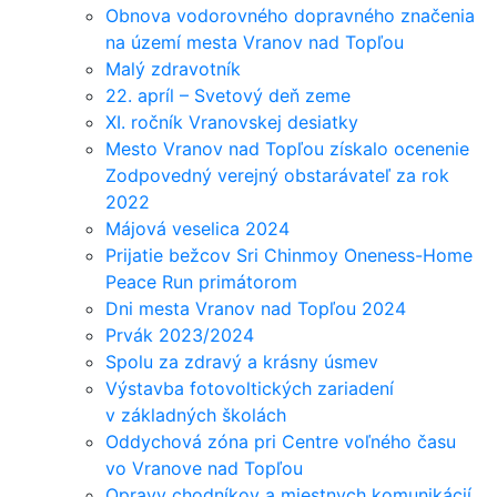
Obnova vodorovného dopravného značenia
na území mesta Vranov nad Topľou
Malý zdravotník
22. apríl – Svetový deň zeme
XI. ročník Vranovskej desiatky
Mesto Vranov nad Topľou získalo ocenenie
Zodpovedný verejný obstarávateľ za rok
2022
Májová veselica 2024
Prijatie bežcov Sri Chinmoy Oneness-Home
Peace Run primátorom
Dni mesta Vranov nad Topľou 2024
Prvák 2023/2024
Spolu za zdravý a krásny úsmev
Výstavba fotovoltických zariadení
v základných školách
Oddychová zóna pri Centre voľného času
vo Vranove nad Topľou
Opravy chodníkov a miestnych komunikácií