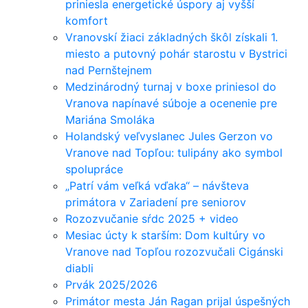
priniesla energetické úspory aj vyšší
komfort
Vranovskí žiaci základných škôl získali 1.
miesto a putovný pohár starostu v Bystrici
nad Pernštejnem
Medzinárodný turnaj v boxe priniesol do
Vranova napínavé súboje a ocenenie pre
Mariána Smoláka
Holandský veľvyslanec Jules Gerzon vo
Vranove nad Topľou: tulipány ako symbol
spolupráce
„Patrí vám veľká vďaka“ – návšteva
primátora v Zariadení pre seniorov
Rozozvučanie sŕdc 2025 + video
Mesiac úcty k starším: Dom kultúry vo
Vranove nad Topľou rozozvučali Cigánski
diabli
Prvák 2025/2026
Primátor mesta Ján Ragan prijal úspešných