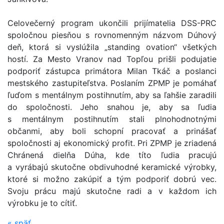
Celovečerný program ukončili prijímatelia DSS-PRC
spoločnou piesňou s rovnomenným názvom Dúhový
deň, ktorá si vyslúžila „standing ovation“ všetkých
hostí. Za Mesto Vranov nad Topľou prišli podujatie
podporiť zástupca primátora Milan Tkáč a poslanci
mestského zastupiteľstva. Poslaním ZPMP je pomáhať
ľuďom s mentálnym postihnutím, aby sa ľahšie zaradili
do spoločnosti. Jeho snahou je, aby sa ľudia
s mentálnym postihnutím stali plnohodnotnými
občanmi, aby boli schopní pracovať a prinášať
spoločnosti aj ekonomický profit. Pri ZPMP je zriadená
Chránená dielňa Dúha, kde títo ľudia pracujú
a vyrábajú skutočne obdivuhodné keramické výrobky,
ktoré si možno zakúpiť a tým podporiť dobrú vec.
Svoju prácu majú skutočne radi a v každom ich
výrobku je to cítiť.
«
späť