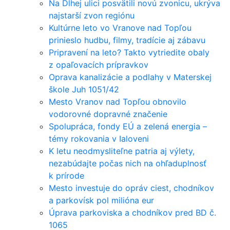
Na Dlhej ulici posvätili novú zvonicu, ukrýva
najstarší zvon regiónu
Kultúrne leto vo Vranove nad Topľou
prinieslo hudbu, filmy, tradície aj zábavu
Pripravení na leto? Takto vytriedite obaly
z opaľovacích prípravkov
Oprava kanalizácie a podlahy v Materskej
škole Juh 1051/42
Mesto Vranov nad Topľou obnovilo
vodorovné dopravné značenie
Spolupráca, fondy EÚ a zelená energia –
témy rokovania v Ialoveni
K letu neodmysliteľne patria aj výlety,
nezabúdajte počas nich na ohľaduplnosť
k prírode
Mesto investuje do opráv ciest, chodníkov
a parkovísk pol milióna eur
Úprava parkoviska a chodníkov pred BD č.
1065