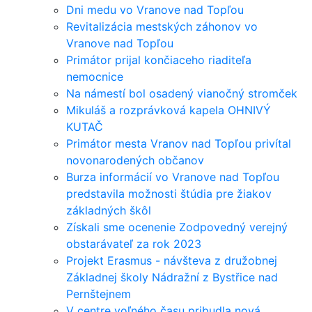
Dni medu vo Vranove nad Topľou
Revitalizácia mestských záhonov vo
Vranove nad Topľou
Primátor prijal končiaceho riaditeľa
nemocnice
Na námestí bol osadený vianočný stromček
Mikuláš a rozprávková kapela OHNIVÝ
KUTAČ
Primátor mesta Vranov nad Topľou privítal
novonarodených občanov
Burza informácií vo Vranove nad Topľou
predstavila možnosti štúdia pre žiakov
základných škôl
Získali sme ocenenie Zodpovedný verejný
obstarávateľ za rok 2023
Projekt Erasmus - návšteva z družobnej
Základnej školy Nádražní z Bystřice nad
Pernštejnem
V centre voľného času pribudla nová