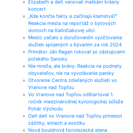
Elizabeth a deti venovali matkám krásny
koncert
„Kde končia fakty a začínajú klamstvá?“
Reakcia mesta na reportáž o bytových
domoch na Kalinčiakovej ulici
Mesto začalo s doručovaním vyúčtovania
služieb spojených s bývaním za rok 2024
Primátor Ján Ragan rokoval so zástupcami
poľského Sanoku
Nie mreža, ale brány: Reakcia na podnety
obyvateľov, nie na vyvolávanie paniky
Otvorenie Centra zdieľaných služieb vo
Vranove nad Topľou
Vo Vranove nad Topľou odštartoval 1.
ročník medzinárodnej kynologickej súťaže
Pohár Východu
Deň detí vo Vranove nad Topľou priniesol
zážitky, smiech a exotiku
Nová bouldrová horolezecká stena