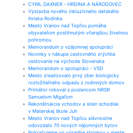
CYRIL DAXNER - HRDINA A NÁRODOVEC
Výstavba nového inkluzívneho detského
ihriska Rodinka
Mesto Vranov nad Topľou pomáha
obyvateľom postihnutým včerajšou živelnou
pohromou
Memorandum o vzájomnej spolupráci
Novinky v nákupe cestovného zrýchlia
cestovanie na východe Slovenska
Memorandum o spolupráci - VSD
Mesto zrealizovalo prvý zber biologicky
rozložiteľného odpadu z rodinných domov
Primátor rokoval s poslancom NRSR
Samuelom Migaľom
Rekonštrukcia vchodov a stien schodísk
v Materskej škole Juh
Mesto Vranov nad Topľou slávnostne
odovzdalo 70 nových nájomných bytov
Pokračujeme vo výsadbe stromov v meste