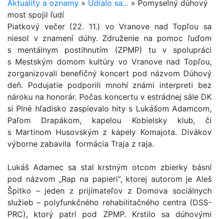
Aktuality a oznamy
»
Udialo sa...
»
Pomyselný dúhový
most spojil ľudí
Piatkový večer (22. 11.) vo Vranove nad Topľou sa
niesol v znamení dúhy. Združenie na pomoc ľuďom
s mentálnym postihnutím (ZPMP) tu v spolupráci
s Mestským domom kultúry vo Vranove nad Topľou,
zorganizovali benefičný koncert pod názvom Dúhový
deň. Podujatie podporili mnohí známi interpreti bez
nároku na honorár. Počas koncertu v estrádnej sále DK
si Plné hľadisko zaspievalo hity s Lukášom Adamcom,
Paľom Drapákom, kapelou Kobielsky klub, či
s Martinom Husovským z kapely Komajota. Divákov
výborne zabavila formácia Traja z raja.
Lukáš Adamec sa stal krstným otcom zbierky básní
pod názvom „Rap na papieri“, ktorej autorom je Aleš
Špitko – jeden z prijímateľov z Domova sociálnych
služieb – polyfunkčného rehabilitačného centra (DSS-
PRC), ktorý patrí pod ZPMP. Krstilo sa dúhovými