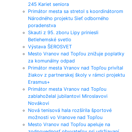
245 Kariet seniora
Primátor mesta sa stretol s koordinátorom
Národného projektu Sieť odborného
poradenstva
Skauti z 95. zboru Lipy priniesli
Betlehemské svetlo
Výstava ŠEROSVET
Mesto Vranov nad Topľou znižuje poplatky
za komunálny odpad
Primátor mesta Vranov nad Topľou privítal
žiakov z partnerskej školy v rámci projektu
Erasmus+
Primátor mesta Vranov nad Topľou
zablahoželal jubilantovi Miroslavovi
Novákovi
Nová tenisová hala rozšírila športové
možnosti vo Vranove nad Topľou
Mesto Vranov nad Topľou apeluje na
zodpovednosť obyvateľov pri udržiavaní