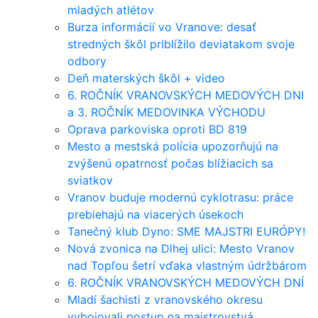
mladých atlétov
Burza informácií vo Vranove: desať
stredných škôl priblížilo deviatakom svoje
odbory
Deň materských škôl + video
6. ROČNÍK VRANOVSKÝCH MEDOVÝCH DNI
a 3. ROČNÍK MEDOVINKA VÝCHODU
Oprava parkoviska oproti BD 819
Mesto a mestská polícia upozorňujú na
zvýšenú opatrnosť počas blížiacich sa
sviatkov
Vranov buduje modernú cyklotrasu: práce
prebiehajú na viacerých úsekoch
Tanečný klub Dyno: SME MAJSTRI EURÓPY!
Nová zvonica na Dlhej ulici: Mesto Vranov
nad Topľou šetrí vďaka vlastným údržbárom
6. ROČNÍK VRANOVSKÝCH MEDOVÝCH DNÍ
Mladí šachisti z vranovského okresu
vybojovali postup na majstrovstvá