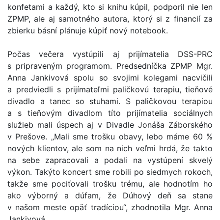
konfetami a každý, kto si knihu kúpil, podporil nie len
ZPMP, ale aj samotného autora, ktorý si z financií za
zbierku básní plánuje kúpiť nový notebook.
Počas večera vystúpili aj prijímatelia DSS-PRC
s pripraveným programom. Predsedníčka ZPMP Mgr.
Anna Jankivová spolu so svojimi kolegami nacvičili
a predviedli s prijímateľmi paličkovú terapiu, tieňové
divadlo a tanec so stuhami. S paličkovou terapiou
a s tieňovým divadlom títo prijímatelia sociálnych
služieb mali úspech aj v Divadle Jonáša Záborského
v Prešove. „Mali sme trošku obavy, lebo máme 60 %
nových klientov, ale som na nich veľmi hrdá, že takto
na sebe zapracovali a podali na vystúpení skvelý
výkon. Takýto koncert sme robili po siedmych rokoch,
takže sme pociťovali trošku trému, ale hodnotím ho
ako výborný a dúfam, že Dúhový deň sa stane
v našom meste opäť tradíciou“, zhodnotila Mgr. Anna
Jankivová.