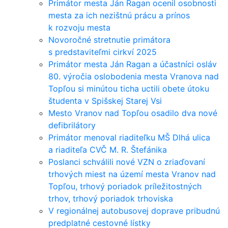
Primátor mesta Ján Ragan ocenil osobnosti
mesta za ich nezištnú prácu a prínos
k rozvoju mesta
Novoročné stretnutie primátora
s predstaviteľmi cirkví 2025
Primátor mesta Ján Ragan a účastníci osláv
80. výročia oslobodenia mesta Vranova nad
Topľou si minútou ticha uctili obete útoku
študenta v Spišskej Starej Vsi
Mesto Vranov nad Topľou osadilo dva nové
defibrilátory
Primátor menoval riaditeľku MŠ Dlhá ulica
a riaditeľa CVČ M. R. Štefánika
Poslanci schválili nové VZN o zriaďovaní
trhových miest na území mesta Vranov nad
Topľou, trhový poriadok príležitostných
trhov, trhový poriadok trhoviska
V regionálnej autobusovej doprave pribudnú
predplatné cestovné lístky