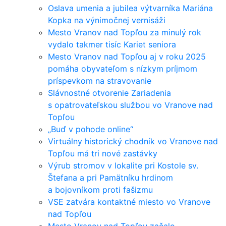
Oslava umenia a jubilea výtvarníka Mariána
Kopka na výnimočnej vernisáži
Mesto Vranov nad Topľou za minulý rok
vydalo takmer tisíc Kariet seniora
Mesto Vranov nad Topľou aj v roku 2025
pomáha obyvateľom s nízkym príjmom
príspevkom na stravovanie
Slávnostné otvorenie Zariadenia
s opatrovateľskou službou vo Vranove nad
Topľou
„Buď v pohode online“
Virtuálny historický chodník vo Vranove nad
Topľou má tri nové zastávky
Výrub stromov v lokalite pri Kostole sv.
Štefana a pri Pamätníku hrdinom
a bojovníkom proti fašizmu
VSE zatvára kontaktné miesto vo Vranove
nad Topľou
Mesto Vranov nad Topľou začalo