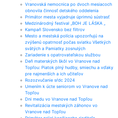
Vranovská nemocnica po dvoch mesiacoch
obnovila činnosť detského oddelenia
Primátor mesta vyjadruje úprimnú sústrasť
Medzinárodný festival „BOH JE LÁSKA „
Kampaň Slovensko bez filtrov
Mesto a mestská polícia upozorňujú na
zvýšenú opatrnosť počas sviatku Všetkých
svätých a Pamiatky zosnulých
Zariadenie s opatrovateľskou službou
Deň materských škôl vo Vranove nad
Topľou: Piatok plný hudby, smiechu a vďaky
pre najmenších a ich učiteľov
Rozozvučanie sŕdc 2024
Umením k úcte seniorom vo Vranove nad
Topľou
Dni medu vo Vranove nad Topľou
Revitalizácia mestských záhonov vo
Vranove nad Topľou
Primátor prijal končiaceho riaditeľa