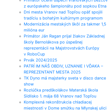
z európskeho šampionátu pod sopkou Etna
Dni mesta Vranov nad Topľou opäť spojili
tradíciu s bohatým kultúrnym programom
Modernizácia mestských škôl za takmer 1,5
milióna eur
Primátor Ján Ragan prijal žiakov Základnej
školy Bernolákova po úspešnej
reprezentácii na Majstrovstvách Európy
v RoboCup
Prvák 2024/2025
PATRÍ IM NÁŠ OBDIV, UZNANIE I VĎAKA –
REPREZENTANT MESTA 2025
TK Dyno má majsterky sveta v disco dance
show
Rozlúčka predškolákov Materská škola
Sídlisko 1. mája 68 Vranov nad Topľou
Komplexná rekonštrukcia chladiacej
miestnosti v Dome smútku na Mlynskej ulici