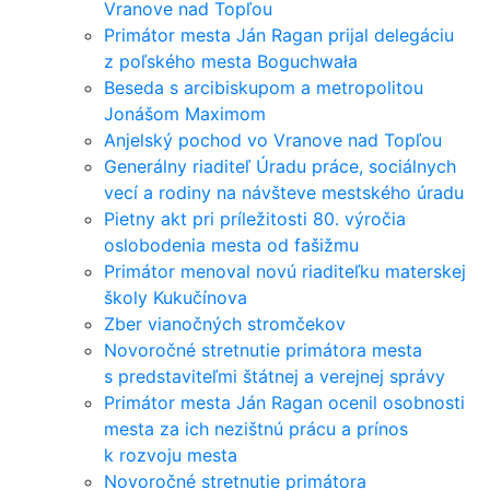
Vranove nad Topľou
Primátor mesta Ján Ragan prijal delegáciu
z poľského mesta Boguchwała
Beseda s arcibiskupom a metropolitou
Jonášom Maximom
Anjelský pochod vo Vranove nad Topľou
Generálny riaditeľ Úradu práce, sociálnych
vecí a rodiny na návšteve mestského úradu
Pietny akt pri príležitosti 80. výročia
oslobodenia mesta od fašižmu
Primátor menoval novú riaditeľku materskej
školy Kukučínova
Zber vianočných stromčekov
Novoročné stretnutie primátora mesta
s predstaviteľmi štátnej a verejnej správy
Primátor mesta Ján Ragan ocenil osobnosti
mesta za ich nezištnú prácu a prínos
k rozvoju mesta
Novoročné stretnutie primátora