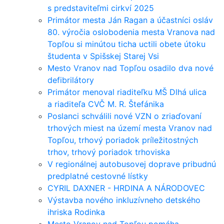
s predstaviteľmi cirkví 2025
Primátor mesta Ján Ragan a účastníci osláv
80. výročia oslobodenia mesta Vranova nad
Topľou si minútou ticha uctili obete útoku
študenta v Spišskej Starej Vsi
Mesto Vranov nad Topľou osadilo dva nové
defibrilátory
Primátor menoval riaditeľku MŠ Dlhá ulica
a riaditeľa CVČ M. R. Štefánika
Poslanci schválili nové VZN o zriaďovaní
trhových miest na území mesta Vranov nad
Topľou, trhový poriadok príležitostných
trhov, trhový poriadok trhoviska
V regionálnej autobusovej doprave pribudnú
predplatné cestovné lístky
CYRIL DAXNER - HRDINA A NÁRODOVEC
Výstavba nového inkluzívneho detského
ihriska Rodinka
Mesto Vranov nad Topľou pomáha