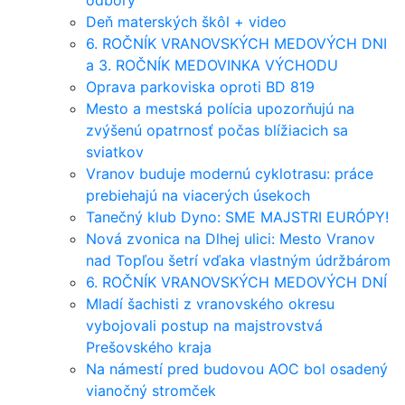
Deň materských škôl + video
6. ROČNÍK VRANOVSKÝCH MEDOVÝCH DNI
a 3. ROČNÍK MEDOVINKA VÝCHODU
Oprava parkoviska oproti BD 819
Mesto a mestská polícia upozorňujú na
zvýšenú opatrnosť počas blížiacich sa
sviatkov
Vranov buduje modernú cyklotrasu: práce
prebiehajú na viacerých úsekoch
Tanečný klub Dyno: SME MAJSTRI EURÓPY!
Nová zvonica na Dlhej ulici: Mesto Vranov
nad Topľou šetrí vďaka vlastným údržbárom
6. ROČNÍK VRANOVSKÝCH MEDOVÝCH DNÍ
Mladí šachisti z vranovského okresu
vybojovali postup na majstrovstvá
Prešovského kraja
Na námestí pred budovou AOC bol osadený
vianočný stromček