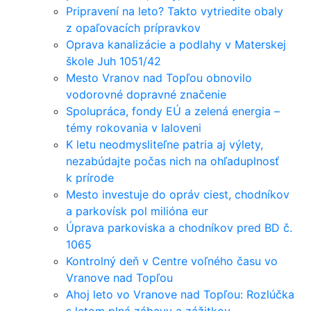
Pripravení na leto? Takto vytriedite obaly
z opaľovacích prípravkov
Oprava kanalizácie a podlahy v Materskej
škole Juh 1051/42
Mesto Vranov nad Topľou obnovilo
vodorovné dopravné značenie
Spolupráca, fondy EÚ a zelená energia –
témy rokovania v Ialoveni
K letu neodmysliteľne patria aj výlety,
nezabúdajte počas nich na ohľaduplnosť
k prírode
Mesto investuje do opráv ciest, chodníkov
a parkovísk pol milióna eur
Úprava parkoviska a chodníkov pred BD č.
1065
Kontrolný deň v Centre voľného času vo
Vranove nad Topľou
Ahoj leto vo Vranove nad Topľou: Rozlúčka
s letom plná zábavy a zážitkov