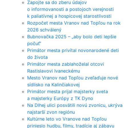
Zapojte sa do zberu údajov
o informovanosti a postojoch verejnosti
k paliatívnej a hospicovej starostlivosti
Rozpočet mesta Vranov nad Topľou na rok
2026 schválený
Bubnovačka 2025 – „aby bolo deti lepšie
počuť“
Primátor mesta privítal novonarodené deti
do života
Primátor mesta zablahoželal otcovi
Rastislavovi Ivaneckému
Mesto Vranov nad Topľou zveľaďuje nové
sídlisko na Kalinčiakovej
Primátor mesta prijal majsterky sveta
a majsterky Európy z TK Dyno
Na Dlhej ulici posvätili novú zvonicu, ukrýva
najstarší zvon regiónu
Kultúrne leto vo Vranove nad Topľou
prinieslo hudbu, filmy, tradície aj zábavu