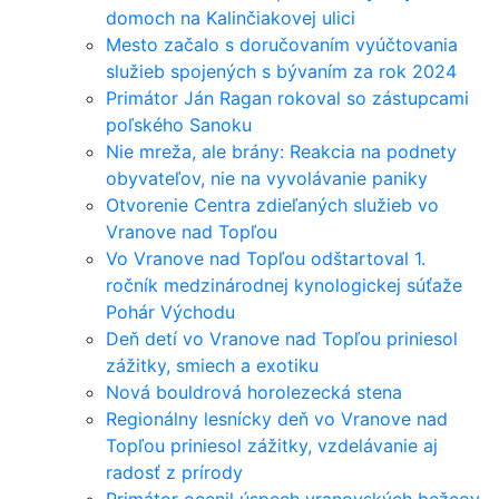
domoch na Kalinčiakovej ulici
Mesto začalo s doručovaním vyúčtovania
služieb spojených s bývaním za rok 2024
Primátor Ján Ragan rokoval so zástupcami
poľského Sanoku
Nie mreža, ale brány: Reakcia na podnety
obyvateľov, nie na vyvolávanie paniky
Otvorenie Centra zdieľaných služieb vo
Vranove nad Topľou
Vo Vranove nad Topľou odštartoval 1.
ročník medzinárodnej kynologickej súťaže
Pohár Východu
Deň detí vo Vranove nad Topľou priniesol
zážitky, smiech a exotiku
Nová bouldrová horolezecká stena
Regionálny lesnícky deň vo Vranove nad
Topľou priniesol zážitky, vzdelávanie aj
radosť z prírody
Primátor ocenil úspech vranovských bežcov