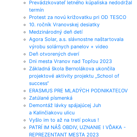
Prevádzkovateľ letného kúpaliska nedodržal
termín
Protest za novú križovatku pri OD TESCO
10. ročník Vranovskej desiatky
Medzinárodný deň detí
Agora Solar, a.s. slávnostne naštartovala
výrobu solárnych panelov + video
Deň otvorených dverí
Dni mesta Vranov nad Topľou 2023
Základná škola Bernolákova ukončila
projektové aktivity projektu „School of
success“
ERASMUS PRE MLADÝCH PODNIKATEĽOV
Zatúlané písmenká
Demontáž lávky spájajúcej Juh
a Kalinčiakovu ulicu
Vyšlo im to až na tretí pokus !
PATRÍ IM NÁŠ OBDIV, UZNANIE I VĎAKA -
REPREZENTANT MESTA 2023