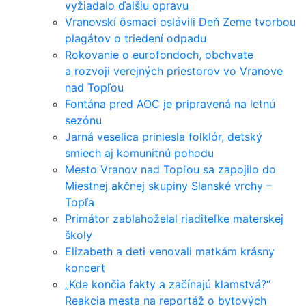
vyžiadalo ďalšiu opravu
Vranovskí ôsmaci oslávili Deň Zeme tvorbou
plagátov o triedení odpadu
Rokovanie o eurofondoch, obchvate
a rozvoji verejných priestorov vo Vranove
nad Topľou
Fontána pred AOC je pripravená na letnú
sezónu
Jarná veselica priniesla folklór, detský
smiech aj komunitnú pohodu
Mesto Vranov nad Topľou sa zapojilo do
Miestnej akčnej skupiny Slanské vrchy –
Topľa
Primátor zablahoželal riaditeľke materskej
školy
Elizabeth a deti venovali matkám krásny
koncert
„Kde končia fakty a začínajú klamstvá?“
Reakcia mesta na reportáž o bytových