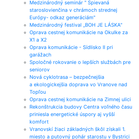
Medzinárodný seminár " Spievaná
staroslovienčina v chrámoch strednej
Európy- odkaz generáciám"
Medzinárodný festival „BOH JE LÁSKA"
Oprava cestnej komunikácie na Okulke za
X1 a X2
Oprava komunikácie - Sídlisko II pri
garážach
Spoločné rokovanie o lepších službách pre
seniorov
Nová cyklotrasa – bezpečnejšia
a ekologickejšia doprava vo Vranove nad
Topľou
Oprava cestnej komunikácie na Zimnej ulici
Rekonštrukcia budovy Centra voľného času
priniesla energetické úspory aj vyšší
komfort
Vranovskí žiaci základných škôl získali 1.
miesto a putovný pohár starostu v Bystrici