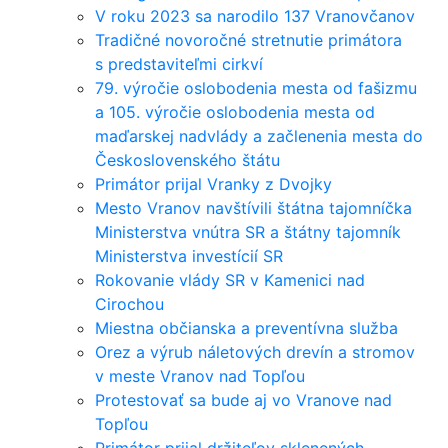
V roku 2023 sa narodilo 137 Vranovčanov
Tradičné novoročné stretnutie primátora
s predstaviteľmi cirkví
79. výročie oslobodenia mesta od fašizmu
a 105. výročie oslobodenia mesta od
maďarskej nadvlády a začlenenia mesta do
Československého štátu
Primátor prijal Vranky z Dvojky
Mesto Vranov navštívili štátna tajomníčka
Ministerstva vnútra SR a štátny tajomník
Ministerstva investícií SR
Rokovanie vlády SR v Kamenici nad
Cirochou
Miestna občianska a preventívna služba
Orez a výrub náletových drevín a stromov
v meste Vranov nad Topľou
Protestovať sa bude aj vo Vranove nad
Topľou
Primátor prijal držiteľov sklenených