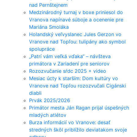
nad Pernštejnem
Medzinárodný turnaj v boxe priniesol do
Vranova napínavé súboje a ocenenie pre
Mariána Smoláka
Holandský veľvyslanec Jules Gerzon vo
Vranove nad Topľou: tulipány ako symbol
spolupráce
„Patrí vám veľká vďaka“ – návšteva
primátora v Zariadení pre seniorov
Rozozvučanie sŕdc 2025 + video
Mesiac úcty k starším: Dom kultúry vo
Vranove nad Topľou rozozvučali Cigánski
diabli
Prvák 2025/2026
Primátor mesta Ján Ragan prijal úspešných
mladých atlétov
Burza informácií vo Vranove: desať
stredných škôl priblížilo deviatakom svoje
odbory