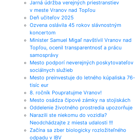
Jarná údržba verejných priestranstiev
v meste Vranov nad Topľou
Deň učiteľov 2025
Ozvena oslávila 45 rokov slávnostným
koncertom
Minister Samuel Migaľ navštívil Vranov nad
Topľou, ocenil transparentnosť a prácu
samosprávy
Mesto podporí neverejných poskytovateľov
sociálnych služieb
Mesto preinvestuje do letného kúpaliska 76-
tisíc eur
8. ročník Poupratujme Vranov!
Mesto osádza čipové zámky na stojiskách
Oddelenie životného prostredia upozorňuje
Narazili ste niekomu do vozidla?
Neodchádzajte z miesta udalosti !!!
Začína sa zber biologicky rozložiteľného
odpadu v IBV