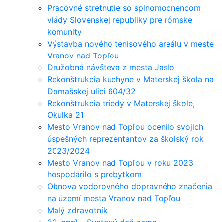
Pracovné stretnutie so splnomocnencom
vlády Slovenskej republiky pre rómske
komunity
Výstavba nového tenisového areálu v meste
Vranov nad Topľou
Družobná návšteva z mesta Jaslo
Rekonštrukcia kuchyne v Materskej škola na
Domašskej ulici 604/32
Rekonštrukcia triedy v Materskej škole,
Okulka 21
Mesto Vranov nad Topľou ocenilo svojich
úspešných reprezentantov za školský rok
2023/2024
Mesto Vranov nad Topľou v roku 2023
hospodárilo s prebytkom
Obnova vodorovného dopravného značenia
na území mesta Vranov nad Topľou
Malý zdravotník
22. apríl – Svetový deň zeme