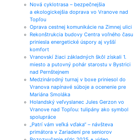
Nová cyklotrasa – bezpečnejšia
a ekologickejšia doprava vo Vranove nad
Topľou
Oprava cestnej komunikácie na Zimnej ulici
Rekonštrukcia budovy Centra voľného času
priniesla energetické úspory aj vyšší
komfort
Vranovskí žiaci základných škôl získali 1.
miesto a putovný pohár starostu v Bystrici
nad Pernštejnem
Medzinárodný turnaj v boxe priniesol do
Vranova napínavé súboje a ocenenie pre
Mariána Smoláka
Holandský veľvyslanec Jules Gerzon vo
Vranove nad Topľou: tulipány ako symbol
spolupráce
„Patrí vám veľká vďaka“ – návšteva
primátora v Zariadení pre seniorov
Rozozvučanie sŕdc 2025 + video