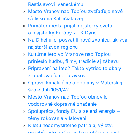
Rastislavovi Ivaneckému
Mesto Vranov nad Topľou zveľaďuje nové
sídlisko na Kalinčiakovej
Primátor mesta prijal majsterky sveta
a majsterky Európy z TK Dyno
Na Dlhej ulici posvätili novú zvonicu, ukrýva
najstarší zvon regiónu
Kultúrne leto vo Vranove nad Topľou
prinieslo hudbu, filmy, tradície aj zábavu
Pripravení na leto? Takto vytriedite obaly
z opaľovacích prípravkov
Oprava kanalizácie a podlahy v Materskej
škole Juh 1051/42
Mesto Vranov nad Topľou obnovilo
vodorovné dopravné značenie
Spolupráca, fondy EÚ a zelená energia –
témy rokovania v Ialoveni
K letu neodmysliteľne patria aj výlety,
nezabúdajte počas nich na ohľaduplnosť