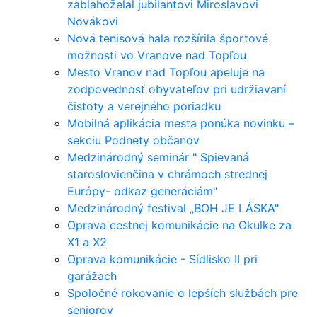
zablahoželal jubilantovi Miroslavovi
Novákovi
Nová tenisová hala rozšírila športové
možnosti vo Vranove nad Topľou
Mesto Vranov nad Topľou apeluje na
zodpovednosť obyvateľov pri udržiavaní
čistoty a verejného poriadku
Mobilná aplikácia mesta ponúka novinku –
sekciu Podnety občanov
Medzinárodný seminár " Spievaná
staroslovienčina v chrámoch strednej
Európy- odkaz generáciám"
Medzinárodný festival „BOH JE LÁSKA"
Oprava cestnej komunikácie na Okulke za
X1 a X2
Oprava komunikácie - Sídlisko II pri
garážach
Spoločné rokovanie o lepších službách pre
seniorov