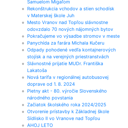
Samuelom Migaľom
Rekonštrukcia vchodov a stien schodísk
v Materskej škole Juh
Mesto Vranov nad Topľou slávnostne
odovzdalo 70 nových nájomných bytov
Pokračujeme vo výsadbe stromov v meste
Panychída za farára Michala Kučeru
Odpady pohodené vedľa kontajnerových
stojísk a na verejných priestranstvách
Slávnostné prijatie MUDr. Františka
Lakatoša
Nová tarifa v regionálnej autobusovej
doprave od 1. 8. 2024
Pietny akt - 80. výročie Slovenského
národného povstania
Začiatok školského roka 2024/2025
Otvorenie prístavby k Základnej škole
Sídlisko II vo Vranove nad Topľou
AHOJ LETO