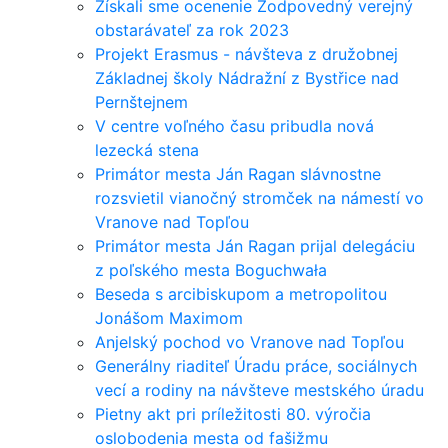
Získali sme ocenenie Zodpovedný verejný
obstarávateľ za rok 2023
Projekt Erasmus - návšteva z družobnej
Základnej školy Nádražní z Bystřice nad
Pernštejnem
V centre voľného času pribudla nová
lezecká stena
Primátor mesta Ján Ragan slávnostne
rozsvietil vianočný stromček na námestí vo
Vranove nad Topľou
Primátor mesta Ján Ragan prijal delegáciu
z poľského mesta Boguchwała
Beseda s arcibiskupom a metropolitou
Jonášom Maximom
Anjelský pochod vo Vranove nad Topľou
Generálny riaditeľ Úradu práce, sociálnych
vecí a rodiny na návšteve mestského úradu
Pietny akt pri príležitosti 80. výročia
oslobodenia mesta od fašižmu