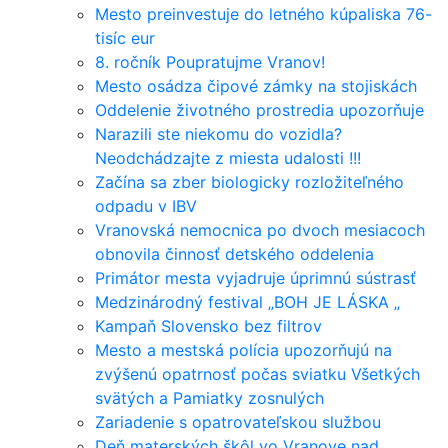
Mesto preinvestuje do letného kúpaliska 76-
tisíc eur
8. ročník Poupratujme Vranov!
Mesto osádza čipové zámky na stojiskách
Oddelenie životného prostredia upozorňuje
Narazili ste niekomu do vozidla?
Neodchádzajte z miesta udalosti !!!
Začína sa zber biologicky rozložiteľného
odpadu v IBV
Vranovská nemocnica po dvoch mesiacoch
obnovila činnosť detského oddelenia
Primátor mesta vyjadruje úprimnú sústrasť
Medzinárodný festival „BOH JE LÁSKA „
Kampaň Slovensko bez filtrov
Mesto a mestská polícia upozorňujú na
zvýšenú opatrnosť počas sviatku Všetkých
svätých a Pamiatky zosnulých
Zariadenie s opatrovateľskou službou
Deň materských škôl vo Vranove nad