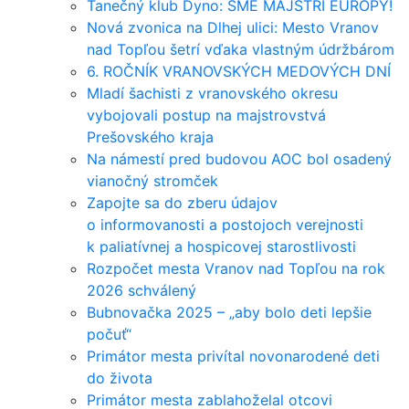
Tanečný klub Dyno: SME MAJSTRI EURÓPY!
Nová zvonica na Dlhej ulici: Mesto Vranov
nad Topľou šetrí vďaka vlastným údržbárom
6. ROČNÍK VRANOVSKÝCH MEDOVÝCH DNÍ
Mladí šachisti z vranovského okresu
vybojovali postup na majstrovstvá
Prešovského kraja
Na námestí pred budovou AOC bol osadený
vianočný stromček
Zapojte sa do zberu údajov
o informovanosti a postojoch verejnosti
k paliatívnej a hospicovej starostlivosti
Rozpočet mesta Vranov nad Topľou na rok
2026 schválený
Bubnovačka 2025 – „aby bolo deti lepšie
počuť“
Primátor mesta privítal novonarodené deti
do života
Primátor mesta zablahoželal otcovi