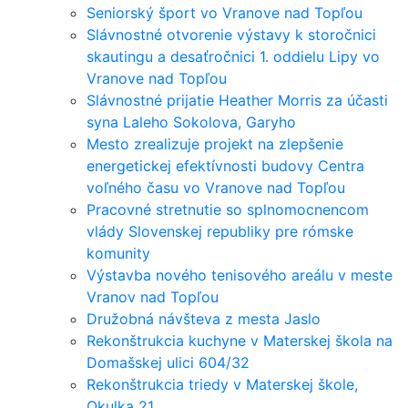
Seniorský šport vo Vranove nad Topľou
Slávnostné otvorenie výstavy k storočnici
skautingu a desaťročnici 1. oddielu Lipy vo
Vranove nad Topľou
Slávnostné prijatie Heather Morris za účasti
syna Laleho Sokolova, Garyho
Mesto zrealizuje projekt na zlepšenie
energetickej efektívnosti budovy Centra
voľného času vo Vranove nad Topľou
Pracovné stretnutie so splnomocnencom
vlády Slovenskej republiky pre rómske
komunity
Výstavba nového tenisového areálu v meste
Vranov nad Topľou
Družobná návšteva z mesta Jaslo
Rekonštrukcia kuchyne v Materskej škola na
Domašskej ulici 604/32
Rekonštrukcia triedy v Materskej škole,
Okulka 21