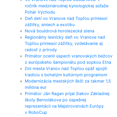
ročník medzinárodnej kynologickej súťaže
Pohár Východu
Deň detí vo Vranove nad Topľou priniesol
zážitky, smiech a exotiku
Nová bouldrová horolezecká stena
Regionálny lesnícky deň vo Vranove nad
Topľou priniesol zážitky, vzdelávanie aj
radosť z prírody
Primátor ocenil úspech vranovských bežcov
z európskeho šampionátu pod sopkou Etna
Dni mesta Vranov nad Topľou opäť spojili
tradíciu s bohatým kultúrnym programom
Modernizácia mestských škôl za takmer 1,5
milióna eur
Primátor Ján Ragan prijal žiakov Základnej
školy Bernolákova po úspešnej
reprezentácii na Majstrovstvách Európy
v RoboCup