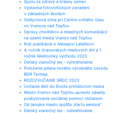
Spolu za zdravý a krásny úsmev
Výstavba fotovoltických zariadení
v základných školách
Oddychová zóna pri Centre voľného času
vo Vranove nad Topľou
Opravy chodníkov a miestnych komunikácií
na území mesta Vranov nad Topľou
Krst publikácie o Alexejovi Leleňkovi
4. ročník Vranovských medových dní a 1.
ročník Medovinky východu 2023
Detský vianočný les - vyhodnotenie
Položenie piliera nového výrobného závodu
BDR Termea
ROZOZVUČANIE SŔDC 2023
Uvítanie detí do života primátorom mesta
Mesto Vranov nad Topľou upravilo zásady
poskytovania sociálnej pomoci občanom
Od januára mesto spúšťa „Kartu seniora“
Detský vianočný les - odmeňovanie