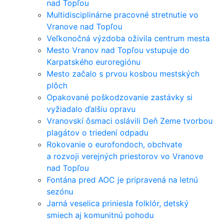
nad Topľou
Multidisciplinárne pracovné stretnutie vo
Vranove nad Topľou
Veľkonočná výzdoba oživila centrum mesta
Mesto Vranov nad Topľou vstupuje do
Karpatského euroregiónu
Mesto začalo s prvou kosbou mestských
plôch
Opakované poškodzovanie zastávky si
vyžiadalo ďalšiu opravu
Vranovskí ôsmaci oslávili Deň Zeme tvorbou
plagátov o triedení odpadu
Rokovanie o eurofondoch, obchvate
a rozvoji verejných priestorov vo Vranove
nad Topľou
Fontána pred AOC je pripravená na letnú
sezónu
Jarná veselica priniesla folklór, detský
smiech aj komunitnú pohodu