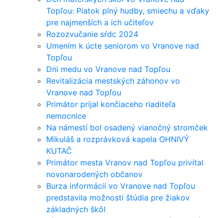
Topľou: Piatok plný hudby, smiechu a vďaky
pre najmenších a ich učiteľov
Rozozvučanie sŕdc 2024
Umením k úcte seniorom vo Vranove nad
Topľou
Dni medu vo Vranove nad Topľou
Revitalizácia mestských záhonov vo
Vranove nad Topľou
Primátor prijal končiaceho riaditeľa
nemocnice
Na námestí bol osadený vianočný stromček
Mikuláš a rozprávková kapela OHNIVÝ
KUTAČ
Primátor mesta Vranov nad Topľou privítal
novonarodených občanov
Burza informácií vo Vranove nad Topľou
predstavila možnosti štúdia pre žiakov
základných škôl