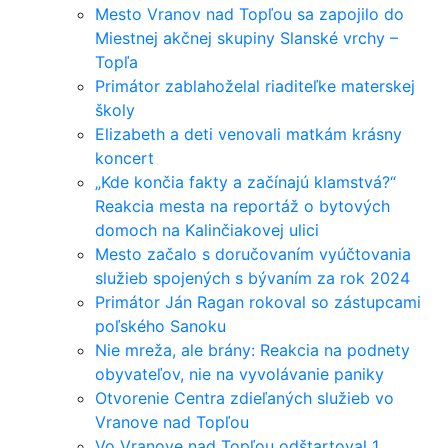
Mesto Vranov nad Topľou sa zapojilo do
Miestnej akčnej skupiny Slanské vrchy –
Topľa
Primátor zablahoželal riaditeľke materskej
školy
Elizabeth a deti venovali matkám krásny
koncert
„Kde končia fakty a začínajú klamstvá?“
Reakcia mesta na reportáž o bytových
domoch na Kalinčiakovej ulici
Mesto začalo s doručovaním vyúčtovania
služieb spojených s bývaním za rok 2024
Primátor Ján Ragan rokoval so zástupcami
poľského Sanoku
Nie mreža, ale brány: Reakcia na podnety
obyvateľov, nie na vyvolávanie paniky
Otvorenie Centra zdieľaných služieb vo
Vranove nad Topľou
Vo Vranove nad Topľou odštartoval 1.