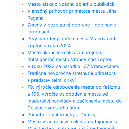
Mesto získalo vzácnu zbierku publikácií
Vianočný príhovor primátora mesta Jána
Ragana
Zmeny v bezplatnej doprave - doplnenie
informácií
Prvý narodený občan mesta Vranov nad
Topľou v roku 2024
Mesto ukončilo realizáciu projektu
"Inteligentné mesto Vranov nad Topľou"
V roku 2023 sa narodilo 137 Vranovčanov
Tradičné novoročné stretnutie primátora
s predstaviteľmi cirkví
79. výročie oslobodenia mesta od fašizmu
a 105. výročie oslobodenia mesta od
maďarskej nadvlády a začlenenia mesta do
Československého štátu
Primátor prijal Vranky z Dvojky
Mesto Vranov navštívili štátna tajomníčka
Ministerstva vnútra SR a štátny tajomník