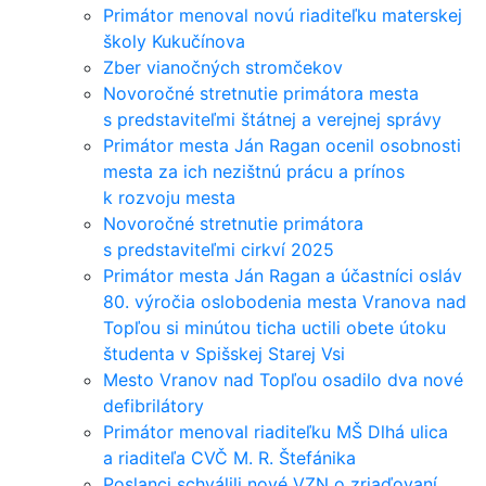
Primátor menoval novú riaditeľku materskej
školy Kukučínova
Zber vianočných stromčekov
Novoročné stretnutie primátora mesta
s predstaviteľmi štátnej a verejnej správy
Primátor mesta Ján Ragan ocenil osobnosti
mesta za ich nezištnú prácu a prínos
k rozvoju mesta
Novoročné stretnutie primátora
s predstaviteľmi cirkví 2025
Primátor mesta Ján Ragan a účastníci osláv
80. výročia oslobodenia mesta Vranova nad
Topľou si minútou ticha uctili obete útoku
študenta v Spišskej Starej Vsi
Mesto Vranov nad Topľou osadilo dva nové
defibrilátory
Primátor menoval riaditeľku MŠ Dlhá ulica
a riaditeľa CVČ M. R. Štefánika
Poslanci schválili nové VZN o zriaďovaní