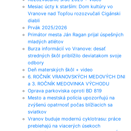
Mesiac úcty k starším: Dom kultúry vo
Vranove nad Topľou rozozvučali Cigánski
diabli
Prvák 2025/2026
Primátor mesta Ján Ragan prijal úspešných
mladých atlétov
Burza informácií vo Vranove: desať
stredných škôl priblížilo deviatakom svoje
odbory
Deň materských škôl + video
6. ROČNÍK VRANOVSKÝCH MEDOVÝCH DNI
a 3. ROČNÍK MEDOVINKA VÝCHODU
Oprava parkoviska oproti BD 819
Mesto a mestská polícia upozorňujú na
zvýšenú opatrnosť počas blížiacich sa
sviatkov
Vranov buduje modernú cyklotrasu: práce
prebiehajú na viacerých úsekoch