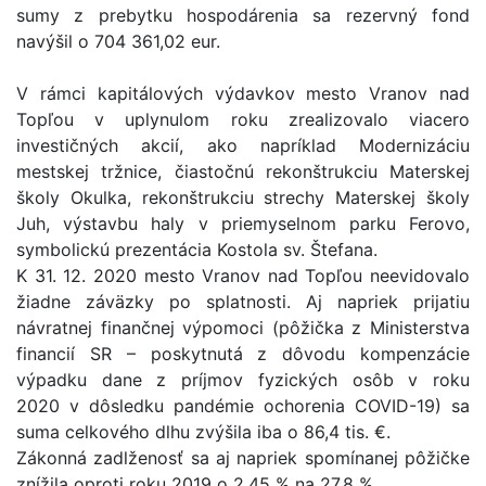
sumy z prebytku hospodárenia sa rezervný fond
navýšil o 704 361,02 eur.
V rámci kapitálových výdavkov mesto Vranov nad
Topľou v uplynulom roku zrealizovalo viacero
investičných akcií, ako napríklad Modernizáciu
mestskej tržnice, čiastočnú rekonštrukciu Materskej
školy Okulka, rekonštrukciu strechy Materskej školy
Juh, výstavbu haly v priemyselnom parku Ferovo,
symbolickú prezentácia Kostola sv. Štefana.
K 31. 12. 2020 mesto Vranov nad Topľou neevidovalo
žiadne záväzky po splatnosti. Aj napriek prijatiu
návratnej finančnej výpomoci (pôžička z Ministerstva
financií SR – poskytnutá z dôvodu kompenzácie
výpadku dane z príjmov fyzických osôb v roku
2020 v dôsledku pandémie ochorenia COVID-19) sa
suma celkového dlhu zvýšila iba o 86,4 tis. €.
Zákonná zadlženosť sa aj napriek spomínanej pôžičke
znížila oproti roku 2019 o 2,45 % na 27,8 %.