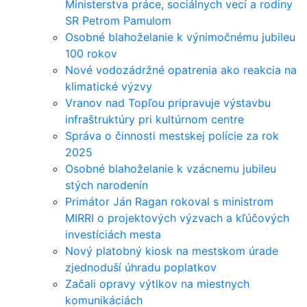
Ministerstva práce, sociálnych vecí a rodiny
SR Petrom Pamulom
Osobné blahoželanie k výnimočnému jubileu
100 rokov
Nové vodozádržné opatrenia ako reakcia na
klimatické výzvy
Vranov nad Topľou pripravuje výstavbu
infraštruktúry pri kultúrnom centre
Správa o činnosti mestskej polície za rok
2025
Osobné blahoželanie k vzácnemu jubileu
stých narodenín
Primátor Ján Ragan rokoval s ministrom
MIRRI o projektových výzvach a kľúčových
investíciách mesta
Nový platobný kiosk na mestskom úrade
zjednoduší úhradu poplatkov
Začali opravy výtlkov na miestnych
komunikáciách