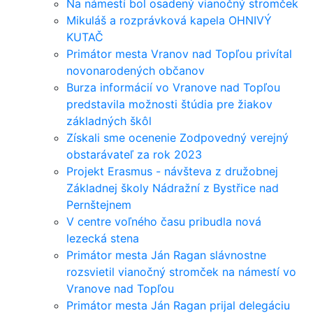
Na námestí bol osadený vianočný stromček
Mikuláš a rozprávková kapela OHNIVÝ
KUTAČ
Primátor mesta Vranov nad Topľou privítal
novonarodených občanov
Burza informácií vo Vranove nad Topľou
predstavila možnosti štúdia pre žiakov
základných škôl
Získali sme ocenenie Zodpovedný verejný
obstarávateľ za rok 2023
Projekt Erasmus - návšteva z družobnej
Základnej školy Nádražní z Bystřice nad
Pernštejnem
V centre voľného času pribudla nová
lezecká stena
Primátor mesta Ján Ragan slávnostne
rozsvietil vianočný stromček na námestí vo
Vranove nad Topľou
Primátor mesta Ján Ragan prijal delegáciu