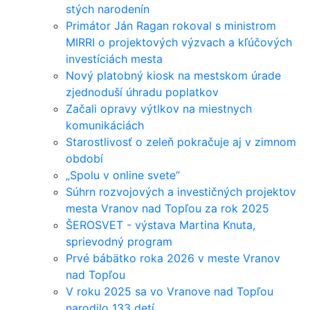
stých narodenín
Primátor Ján Ragan rokoval s ministrom
MIRRI o projektových výzvach a kľúčových
investíciách mesta
Nový platobný kiosk na mestskom úrade
zjednoduší úhradu poplatkov
Začali opravy výtlkov na miestnych
komunikáciách
Starostlivosť o zeleň pokračuje aj v zimnom
období
„Spolu v online svete“
Súhrn rozvojových a investičných projektov
mesta Vranov nad Topľou za rok 2025
ŠEROSVET - výstava Martina Knuta,
sprievodný program
Prvé bábätko roka 2026 v meste Vranov
nad Topľou
V roku 2025 sa vo Vranove nad Topľou
narodilo 133 detí