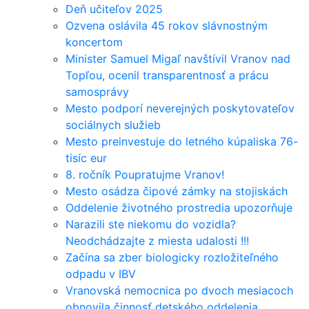
Deň učiteľov 2025
Ozvena oslávila 45 rokov slávnostným
koncertom
Minister Samuel Migaľ navštívil Vranov nad
Topľou, ocenil transparentnosť a prácu
samosprávy
Mesto podporí neverejných poskytovateľov
sociálnych služieb
Mesto preinvestuje do letného kúpaliska 76-
tisíc eur
8. ročník Poupratujme Vranov!
Mesto osádza čipové zámky na stojiskách
Oddelenie životného prostredia upozorňuje
Narazili ste niekomu do vozidla?
Neodchádzajte z miesta udalosti !!!
Začína sa zber biologicky rozložiteľného
odpadu v IBV
Vranovská nemocnica po dvoch mesiacoch
obnovila činnosť detského oddelenia