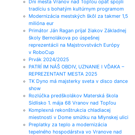
Dni mesta Vranov nad Topľou opäť spojili
tradíciu s bohatým kultúrnym programom
Modernizácia mestských škôl za takmer 1,5
milióna eur
Primátor Ján Ragan prijal žiakov Základnej
školy Bernolákova po úspešnej
reprezentácii na Majstrovstvách Európy
v RoboCup
Prvák 2024/2025
PATRÍ IM NÁŠ OBDIV, UZNANIE I VĎAKA –
REPREZENTANT MESTA 2025
TK Dyno má majsterky sveta v disco dance
show
Rozlúčka predškolákov Materská škola
Sídlisko 1. mája 68 Vranov nad Topľou
Komplexná rekonštrukcia chladiacej
miestnosti v Dome smútku na Mlynskej ulici
Preplatky za teplo a modernizácia
tepelného hospodárstva vo Vranove nad