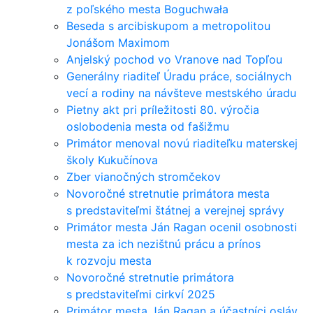
z poľského mesta Boguchwała
Beseda s arcibiskupom a metropolitou
Jonášom Maximom
Anjelský pochod vo Vranove nad Topľou
Generálny riaditeľ Úradu práce, sociálnych
vecí a rodiny na návšteve mestského úradu
Pietny akt pri príležitosti 80. výročia
oslobodenia mesta od fašižmu
Primátor menoval novú riaditeľku materskej
školy Kukučínova
Zber vianočných stromčekov
Novoročné stretnutie primátora mesta
s predstaviteľmi štátnej a verejnej správy
Primátor mesta Ján Ragan ocenil osobnosti
mesta za ich nezištnú prácu a prínos
k rozvoju mesta
Novoročné stretnutie primátora
s predstaviteľmi cirkví 2025
Primátor mesta Ján Ragan a účastníci osláv