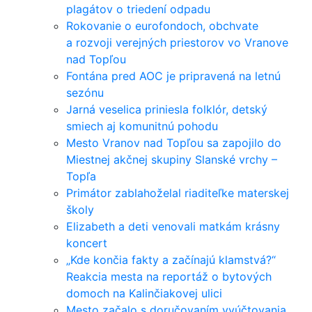
plagátov o triedení odpadu
Rokovanie o eurofondoch, obchvate
a rozvoji verejných priestorov vo Vranove
nad Topľou
Fontána pred AOC je pripravená na letnú
sezónu
Jarná veselica priniesla folklór, detský
smiech aj komunitnú pohodu
Mesto Vranov nad Topľou sa zapojilo do
Miestnej akčnej skupiny Slanské vrchy –
Topľa
Primátor zablahoželal riaditeľke materskej
školy
Elizabeth a deti venovali matkám krásny
koncert
„Kde končia fakty a začínajú klamstvá?“
Reakcia mesta na reportáž o bytových
domoch na Kalinčiakovej ulici
Mesto začalo s doručovaním vyúčtovania