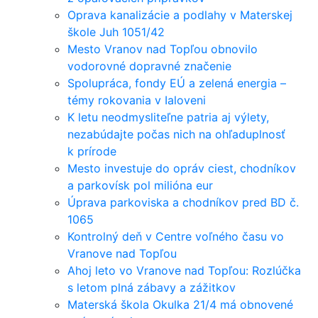
Oprava kanalizácie a podlahy v Materskej
škole Juh 1051/42
Mesto Vranov nad Topľou obnovilo
vodorovné dopravné značenie
Spolupráca, fondy EÚ a zelená energia –
témy rokovania v Ialoveni
K letu neodmysliteľne patria aj výlety,
nezabúdajte počas nich na ohľaduplnosť
k prírode
Mesto investuje do opráv ciest, chodníkov
a parkovísk pol milióna eur
Úprava parkoviska a chodníkov pred BD č.
1065
Kontrolný deň v Centre voľného času vo
Vranove nad Topľou
Ahoj leto vo Vranove nad Topľou: Rozlúčka
s letom plná zábavy a zážitkov
Materská škola Okulka 21/4 má obnovené