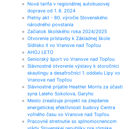
Nová tarifa v regionálnej autobusovej
doprave od 1. 8. 2024
Pietny akt - 80. výročie Slovenského
národného povstania
Začiatok školského roka 2024/2025
Otvorenie prístavby k Základnej škole
Sídlisko II vo Vranove nad Topľou
AHOJ LETO
Seniorský šport vo Vranove nad Topľou
Slávnostné otvorenie výstavy k storočnici
skautingu a desaťročnici 1. oddielu Lipy vo
Vranove nad Topľou
Slávnostné prijatie Heather Morris za účasti
syna Laleho Sokolova, Garyho
Mesto zrealizuje projekt na zlepšenie
energetickej efektívnosti budovy Centra
voľného času vo Vranove nad Topľou
Pracovné stretnutie so splnomocnencom
vlády Slovenskej republiky pre rómske