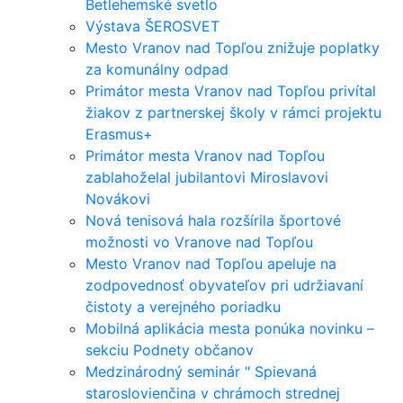
Betlehemské svetlo
Výstava ŠEROSVET
Mesto Vranov nad Topľou znižuje poplatky
za komunálny odpad
Primátor mesta Vranov nad Topľou privítal
žiakov z partnerskej školy v rámci projektu
Erasmus+
Primátor mesta Vranov nad Topľou
zablahoželal jubilantovi Miroslavovi
Novákovi
Nová tenisová hala rozšírila športové
možnosti vo Vranove nad Topľou
Mesto Vranov nad Topľou apeluje na
zodpovednosť obyvateľov pri udržiavaní
čistoty a verejného poriadku
Mobilná aplikácia mesta ponúka novinku –
sekciu Podnety občanov
Medzinárodný seminár " Spievaná
staroslovienčina v chrámoch strednej