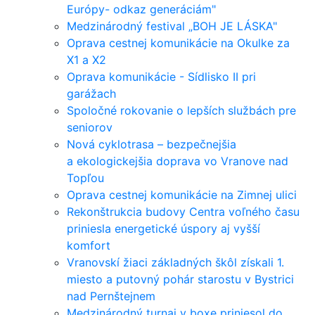
Európy- odkaz generáciám"
Medzinárodný festival „BOH JE LÁSKA"
Oprava cestnej komunikácie na Okulke za
X1 a X2
Oprava komunikácie - Sídlisko II pri
garážach
Spoločné rokovanie o lepších službách pre
seniorov
Nová cyklotrasa – bezpečnejšia
a ekologickejšia doprava vo Vranove nad
Topľou
Oprava cestnej komunikácie na Zimnej ulici
Rekonštrukcia budovy Centra voľného času
priniesla energetické úspory aj vyšší
komfort
Vranovskí žiaci základných škôl získali 1.
miesto a putovný pohár starostu v Bystrici
nad Pernštejnem
Medzinárodný turnaj v boxe priniesol do