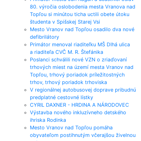
80. výročia oslobodenia mesta Vranova nad
Topľou si minútou ticha uctili obete útoku
študenta v Spišskej Starej Vsi
Mesto Vranov nad Topľou osadilo dva nové
defibrilátory
Primátor menoval riaditeľku MŠ Dlhá ulica
a riaditeľa CVČ M. R. Štefánika
Poslanci schválili nové VZN o zriaďovaní
trhových miest na území mesta Vranov nad
Topľou, trhový poriadok príležitostných
trhov, trhový poriadok trhoviska
V regionálnej autobusovej doprave pribudnú
predplatné cestovné lístky
CYRIL DAXNER - HRDINA A NÁRODOVEC
Výstavba nového inkluzívneho detského
ihriska Rodinka
Mesto Vranov nad Topľou pomáha
obyvateľom postihnutým včerajšou živelnou