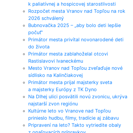
k paliatívnej a hospicovej starostlivosti
Rozpočet mesta Vranov nad Topľou na rok
2026 schválený
Bubnovačka 2025 – „aby bolo deti lepšie
počuť“
Primátor mesta privítal novonarodené deti
do života
Primátor mesta zablahoželal otcovi
Rastislavovi Ivaneckému
Mesto Vranov nad Topľou zveľaďuje nové
sídlisko na Kalinčiakovej
Primátor mesta prijal majsterky sveta
a majsterky Európy z TK Dyno
Na Dlhej ulici posvätili novú zvonicu, ukrýva
najstarší zvon regiónu
Kultúrne leto vo Vranove nad Topľou
prinieslo hudbu, filmy, tradície aj zábavu
Pripravení na leto? Takto vytriedite obaly
z opaľovacích prípravkov