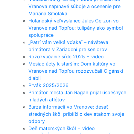
Vranova napínavé súboje a ocenenie pre
Mariána Smoláka
Holandský veľvyslanec Jules Gerzon vo
Vranove nad Topľou: tulipány ako symbol
spolupráce
„Patrí vám veľká vďaka“ – návšteva
primátora v Zariadení pre seniorov
Rozozvučanie sŕdc 2025 + video
Mesiac úcty k starším: Dom kultúry vo
Vranove nad Topľou rozozvučali Cigánski
diabli
Prvák 2025/2026
Primátor mesta Ján Ragan prijal úspešných
mladých atlétov
Burza informácií vo Vranove: desať
stredných škôl priblížilo deviatakom svoje
odbory
Deň materských škôl + video