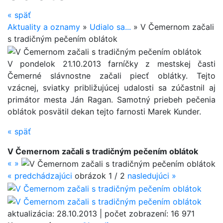
«
späť
Aktuality a oznamy
»
Udialo sa...
»
V Čemernom začali
s tradičným pečením oblátok
V pondelok 21.10.2013 farníčky z mestskej časti
Čemerné slávnostne začali piecť oblátky. Tejto
vzácnej, sviatky približujúcej udalosti sa zúčastnil aj
primátor mesta Ján Ragan. Samotný priebeh pečenia
oblátok posvätil dekan tejto farnosti Marek Kunder.
«
späť
V Čemernom začali s tradičným pečením oblátok
«
»
«
predchádzajúci
obrázok
1 / 2
nasledujúci
»
aktualizácia:
28.10.2013
|
počet zobrazení:
16 971