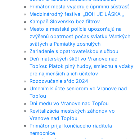
Primátor mesta vyjadruje úprimnú sústrasť
Medzinárodný festival „BOH JE LÁSKA „
Kampaň Slovensko bez filtrov
Mesto a mestská polícia upozorňujú na
zvýšenú opatrnosť počas sviatku Všetkých
svätých a Pamiatky zosnulých
Zariadenie s opatrovateľskou službou
Deň materských škôl vo Vranove nad
Topľou: Piatok plný hudby, smiechu a vďaky
pre najmenších a ich učiteľov
Rozozvučanie sŕdc 2024
Umením k úcte seniorom vo Vranove nad
Topľou
Dni medu vo Vranove nad Topľou
Revitalizácia mestských záhonov vo
Vranove nad Topľou
Primátor prijal končiaceho riaditeľa
nemocnice