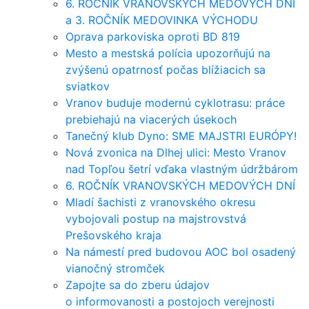
6. ROČNÍK VRANOVSKÝCH MEDOVÝCH DNI
a 3. ROČNÍK MEDOVINKA VÝCHODU
Oprava parkoviska oproti BD 819
Mesto a mestská polícia upozorňujú na
zvýšenú opatrnosť počas blížiacich sa
sviatkov
Vranov buduje modernú cyklotrasu: práce
prebiehajú na viacerých úsekoch
Tanečný klub Dyno: SME MAJSTRI EURÓPY!
Nová zvonica na Dlhej ulici: Mesto Vranov
nad Topľou šetrí vďaka vlastným údržbárom
6. ROČNÍK VRANOVSKÝCH MEDOVÝCH DNÍ
Mladí šachisti z vranovského okresu
vybojovali postup na majstrovstvá
Prešovského kraja
Na námestí pred budovou AOC bol osadený
vianočný stromček
Zapojte sa do zberu údajov
o informovanosti a postojoch verejnosti