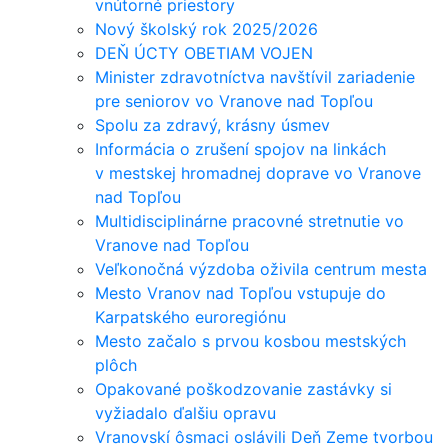
vnútorné priestory
Nový školský rok 2025/2026
DEŇ ÚCTY OBETIAM VOJEN
Minister zdravotníctva navštívil zariadenie
pre seniorov vo Vranove nad Topľou
Spolu za zdravý, krásny úsmev
Informácia o zrušení spojov na linkách
v mestskej hromadnej doprave vo Vranove
nad Topľou
Multidisciplinárne pracovné stretnutie vo
Vranove nad Topľou
Veľkonočná výzdoba oživila centrum mesta
Mesto Vranov nad Topľou vstupuje do
Karpatského euroregiónu
Mesto začalo s prvou kosbou mestských
plôch
Opakované poškodzovanie zastávky si
vyžiadalo ďalšiu opravu
Vranovskí ôsmaci oslávili Deň Zeme tvorbou