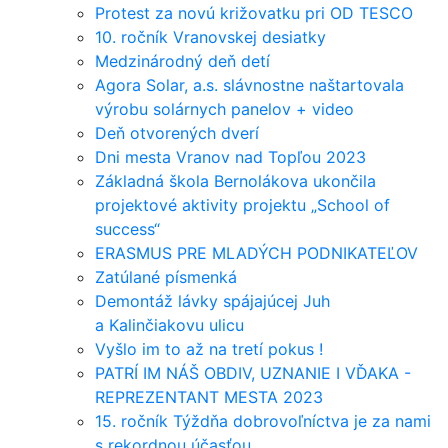
Protest za novú križovatku pri OD TESCO
10. ročník Vranovskej desiatky
Medzinárodný deň detí
Agora Solar, a.s. slávnostne naštartovala
výrobu solárnych panelov + video
Deň otvorených dverí
Dni mesta Vranov nad Topľou 2023
Základná škola Bernolákova ukončila
projektové aktivity projektu „School of
success“
ERASMUS PRE MLADÝCH PODNIKATEĽOV
Zatúlané písmenká
Demontáž lávky spájajúcej Juh
a Kalinčiakovu ulicu
Vyšlo im to až na tretí pokus !
PATRÍ IM NÁŠ OBDIV, UZNANIE I VĎAKA -
REPREZENTANT MESTA 2023
15. ročník Týždňa dobrovoľníctva je za nami
s rekordnou účasťou