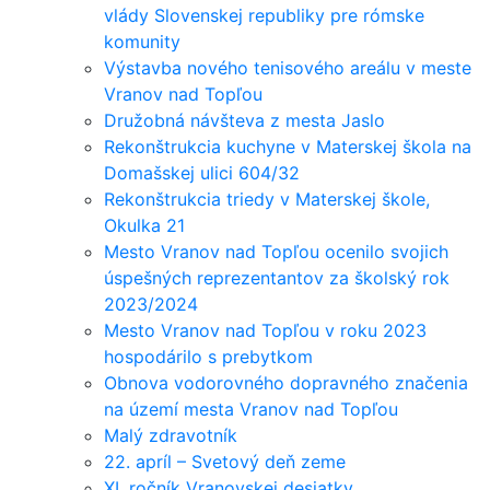
vlády Slovenskej republiky pre rómske
komunity
Výstavba nového tenisového areálu v meste
Vranov nad Topľou
Družobná návšteva z mesta Jaslo
Rekonštrukcia kuchyne v Materskej škola na
Domašskej ulici 604/32
Rekonštrukcia triedy v Materskej škole,
Okulka 21
Mesto Vranov nad Topľou ocenilo svojich
úspešných reprezentantov za školský rok
2023/2024
Mesto Vranov nad Topľou v roku 2023
hospodárilo s prebytkom
Obnova vodorovného dopravného značenia
na území mesta Vranov nad Topľou
Malý zdravotník
22. apríl – Svetový deň zeme
XI. ročník Vranovskej desiatky