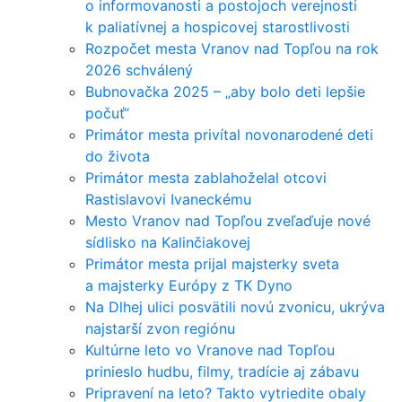
o informovanosti a postojoch verejnosti
k paliatívnej a hospicovej starostlivosti
Rozpočet mesta Vranov nad Topľou na rok
2026 schválený
Bubnovačka 2025 – „aby bolo deti lepšie
počuť“
Primátor mesta privítal novonarodené deti
do života
Primátor mesta zablahoželal otcovi
Rastislavovi Ivaneckému
Mesto Vranov nad Topľou zveľaďuje nové
sídlisko na Kalinčiakovej
Primátor mesta prijal majsterky sveta
a majsterky Európy z TK Dyno
Na Dlhej ulici posvätili novú zvonicu, ukrýva
najstarší zvon regiónu
Kultúrne leto vo Vranove nad Topľou
prinieslo hudbu, filmy, tradície aj zábavu
Pripravení na leto? Takto vytriedite obaly