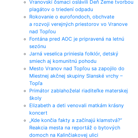
Vranovskí ôsmaci oslávili Deň Zeme tvorbou
plagátov o triedení odpadu
Rokovanie o eurofondoch, obchvate
a rozvoji verejných priestorov vo Vranove
nad Topľou
Fontána pred AOC je pripravená na letnú
sezónu
Jarná veselica priniesla folklór, detský
smiech aj komunitnú pohodu
Mesto Vranov nad Topľou sa zapojilo do
Miestnej akčnej skupiny Slanské vrchy –
Topľa
Primátor zablahoželal riaditeľke materskej
školy
Elizabeth a deti venovali matkám krásny
koncert
„Kde končia fakty a začínajú klamstvá?“
Reakcia mesta na reportáž o bytových
domoch na Kalinčiakovej ulici