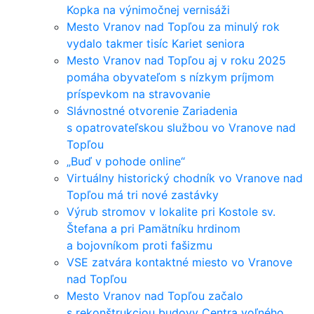
Kopka na výnimočnej vernisáži
Mesto Vranov nad Topľou za minulý rok
vydalo takmer tisíc Kariet seniora
Mesto Vranov nad Topľou aj v roku 2025
pomáha obyvateľom s nízkym príjmom
príspevkom na stravovanie
Slávnostné otvorenie Zariadenia
s opatrovateľskou službou vo Vranove nad
Topľou
„Buď v pohode online“
Virtuálny historický chodník vo Vranove nad
Topľou má tri nové zastávky
Výrub stromov v lokalite pri Kostole sv.
Štefana a pri Pamätníku hrdinom
a bojovníkom proti fašizmu
VSE zatvára kontaktné miesto vo Vranove
nad Topľou
Mesto Vranov nad Topľou začalo
s rekonštrukciou budovy Centra voľného