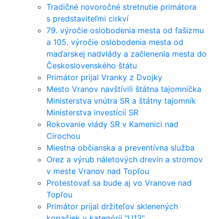
Tradičné novoročné stretnutie primátora
s predstaviteľmi cirkví
79. výročie oslobodenia mesta od fašizmu
a 105. výročie oslobodenia mesta od
maďarskej nadvlády a začlenenia mesta do
Československého štátu
Primátor prijal Vranky z Dvojky
Mesto Vranov navštívili štátna tajomníčka
Ministerstva vnútra SR a štátny tajomník
Ministerstva investícií SR
Rokovanie vlády SR v Kamenici nad
Cirochou
Miestna občianska a preventívna služba
Orez a výrub náletových drevín a stromov
v meste Vranov nad Topľou
Protestovať sa bude aj vo Vranove nad
Topľou
Primátor prijal držiteľov sklenených
kopačiek v kategórii "U13"