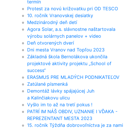
termín
Protest za novú križovatku pri OD TESCO
10. ročník Vranovskej desiatky
Medzinárodný deň detí
Agora Solar, a.s. slávnostne naštartovala
výrobu solárnych panelov + video
Deň otvorených dverí
Dni mesta Vranov nad Topľou 2023
Základná škola Bernolákova ukončila
projektové aktivity projektu „School of
success“
ERASMUS PRE MLADÝCH PODNIKATEĽOV
Zatúlané písmenká
Demontáž lávky spájajúcej Juh
a Kalinčiakovu ulicu
Vyšlo im to až na tretí pokus !
PATRÍ IM NÁŠ OBDIV, UZNANIE I VĎAKA -
REPREZENTANT MESTA 2023
15. ročník Týždňa dobrovoľníctva je za nami