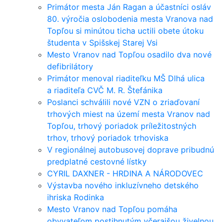
Primátor mesta Ján Ragan a účastníci osláv
80. výročia oslobodenia mesta Vranova nad
Topľou si minútou ticha uctili obete útoku
študenta v Spišskej Starej Vsi
Mesto Vranov nad Topľou osadilo dva nové
defibrilátory
Primátor menoval riaditeľku MŠ Dlhá ulica
a riaditeľa CVČ M. R. Štefánika
Poslanci schválili nové VZN o zriaďovaní
trhových miest na území mesta Vranov nad
Topľou, trhový poriadok príležitostných
trhov, trhový poriadok trhoviska
V regionálnej autobusovej doprave pribudnú
predplatné cestovné lístky
CYRIL DAXNER - HRDINA A NÁRODOVEC
Výstavba nového inkluzívneho detského
ihriska Rodinka
Mesto Vranov nad Topľou pomáha
obyvateľom postihnutým včerajšou živelnou