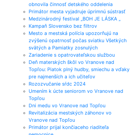
obnovila činnosť detského oddelenia
Primátor mesta vyjadruje úprimnú sústrasť
Medzinárodný festival „BOH JE LÁSKA „
Kampaň Slovensko bez filtrov
Mesto a mestská polícia upozorňujú na
zvýšenú opatrnosť počas sviatku Všetkých
svätých a Pamiatky zosnulých
Zariadenie s opatrovateľskou službou
Deň materských škôl vo Vranove nad
Topľou: Piatok plný hudby, smiechu a vďaky
pre najmenších a ich učiteľov
Rozozvučanie sŕdc 2024
Umením k úcte seniorom vo Vranove nad
Topľou
Dni medu vo Vranove nad Topľou
Revitalizácia mestských záhonov vo
Vranove nad Topľou
Primátor prijal končiaceho riaditeľa
nemocnice