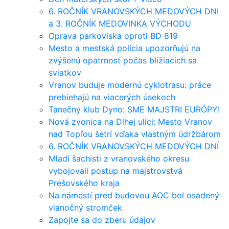
6. ROČNÍK VRANOVSKÝCH MEDOVÝCH DNI
a 3. ROČNÍK MEDOVINKA VÝCHODU
Oprava parkoviska oproti BD 819
Mesto a mestská polícia upozorňujú na
zvýšenú opatrnosť počas blížiacich sa
sviatkov
Vranov buduje modernú cyklotrasu: práce
prebiehajú na viacerých úsekoch
Tanečný klub Dyno: SME MAJSTRI EURÓPY!
Nová zvonica na Dlhej ulici: Mesto Vranov
nad Topľou šetrí vďaka vlastným údržbárom
6. ROČNÍK VRANOVSKÝCH MEDOVÝCH DNÍ
Mladí šachisti z vranovského okresu
vybojovali postup na majstrovstvá
Prešovského kraja
Na námestí pred budovou AOC bol osadený
vianočný stromček
Zapojte sa do zberu údajov