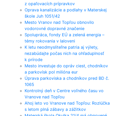
z opaľovacích prípravkov
Oprava kanalizácie a podlahy v Materskej
škole Juh 1051/42
Mesto Vranov nad Topľou obnovilo
vodorovné dopravné značenie
Spolupráca, fondy EÚ a zelená energia –
témy rokovania v Ialoveni
K letu neodmysliteľne patria aj výlety,
nezabúdajte počas nich na ohľaduplnosť
k prírode
Mesto investuje do opráv ciest, chodníkov
a parkovísk pol milióna eur
Úprava parkoviska a chodníkov pred BD č.
1065
Kontrolný deň v Centre voľného času vo
Vranove nad Topľou
Ahoj leto vo Vranove nad Topľou: Rozlúčka
s letom plná zábavy a zážitkov
Materská škola Okulka 21/4 má obnovené