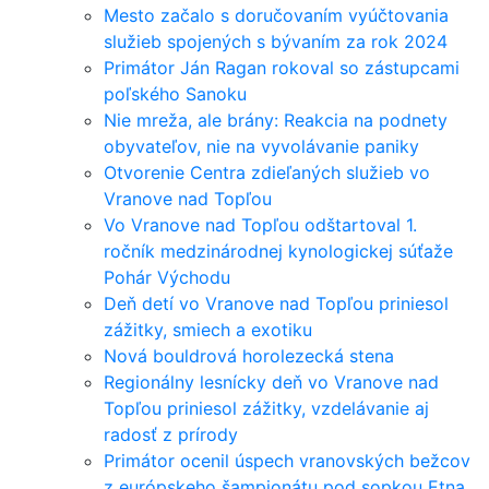
Mesto začalo s doručovaním vyúčtovania
služieb spojených s bývaním za rok 2024
Primátor Ján Ragan rokoval so zástupcami
poľského Sanoku
Nie mreža, ale brány: Reakcia na podnety
obyvateľov, nie na vyvolávanie paniky
Otvorenie Centra zdieľaných služieb vo
Vranove nad Topľou
Vo Vranove nad Topľou odštartoval 1.
ročník medzinárodnej kynologickej súťaže
Pohár Východu
Deň detí vo Vranove nad Topľou priniesol
zážitky, smiech a exotiku
Nová bouldrová horolezecká stena
Regionálny lesnícky deň vo Vranove nad
Topľou priniesol zážitky, vzdelávanie aj
radosť z prírody
Primátor ocenil úspech vranovských bežcov
z európskeho šampionátu pod sopkou Etna