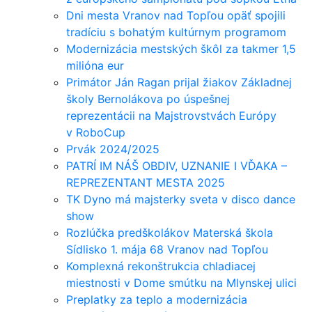
Dni mesta Vranov nad Topľou opäť spojili
tradíciu s bohatým kultúrnym programom
Modernizácia mestských škôl za takmer 1,5
milióna eur
Primátor Ján Ragan prijal žiakov Základnej
školy Bernolákova po úspešnej
reprezentácii na Majstrovstvách Európy
v RoboCup
Prvák 2024/2025
PATRÍ IM NÁŠ OBDIV, UZNANIE I VĎAKA –
REPREZENTANT MESTA 2025
TK Dyno má majsterky sveta v disco dance
show
Rozlúčka predškolákov Materská škola
Sídlisko 1. mája 68 Vranov nad Topľou
Komplexná rekonštrukcia chladiacej
miestnosti v Dome smútku na Mlynskej ulici
Preplatky za teplo a modernizácia