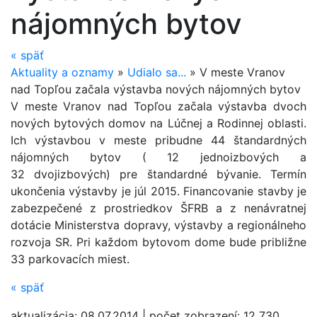
nájomných bytov
«
späť
Aktuality a oznamy
»
Udialo sa...
»
V meste Vranov
nad Topľou začala výstavba nových nájomných bytov
V meste Vranov nad Topľou začala výstavba dvoch
nových bytových domov na Lúčnej a Rodinnej oblasti.
Ich výstavbou v meste pribudne 44 štandardných
nájomných bytov ( 12 jednoizbových a
32 dvojizbových) pre štandardné bývanie. Termín
ukončenia výstavby je júl 2015. Financovanie stavby je
zabezpečené z prostriedkov ŠFRB a z nenávratnej
dotácie Ministerstva dopravy, výstavby a regionálneho
rozvoja SR. Pri každom bytovom dome bude približne
33 parkovacích mi­est.
«
späť
aktualizácia:
08.07.2014
|
počet zobrazení:
12 730