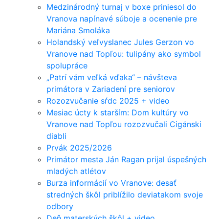
Medzinárodný turnaj v boxe priniesol do
Vranova napínavé súboje a ocenenie pre
Mariána Smoláka
Holandský veľvyslanec Jules Gerzon vo
Vranove nad Topľou: tulipány ako symbol
spolupráce
„Patrí vám veľká vďaka“ – návšteva
primátora v Zariadení pre seniorov
Rozozvučanie sŕdc 2025 + video
Mesiac úcty k starším: Dom kultúry vo
Vranove nad Topľou rozozvučali Cigánski
diabli
Prvák 2025/2026
Primátor mesta Ján Ragan prijal úspešných
mladých atlétov
Burza informácií vo Vranove: desať
stredných škôl priblížilo deviatakom svoje
odbory
Deň materských škôl + video