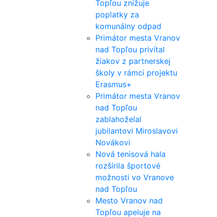
Topľou znižuje
poplatky za
komunálny odpad
Primátor mesta Vranov
nad Topľou privítal
žiakov z partnerskej
školy v rámci projektu
Erasmus+
Primátor mesta Vranov
nad Topľou
zablahoželal
jubilantovi Miroslavovi
Novákovi
Nová tenisová hala
rozšírila športové
možnosti vo Vranove
nad Topľou
Mesto Vranov nad
Topľou apeluje na