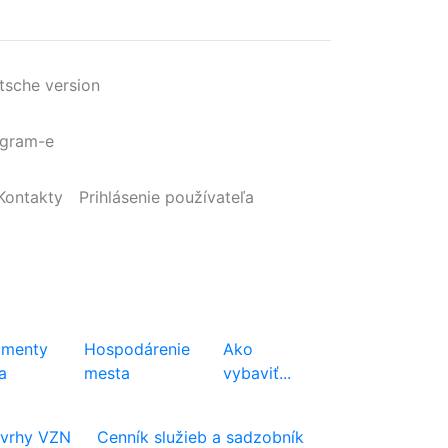
tsche version
agram-e
Kontakty
Prihlásenie
používateľa
menty
Hospodárenie
Ako
a
mesta
vybaviť...
vrhy VZN
Cenník služieb a sadzobník