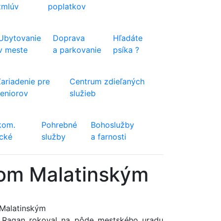
zmlúv
poplatkov
Ubytovanie
Doprava
Hľadáte
v meste
a parkovanie
psíka ?
Zariadenie pre
Centrum zdieľaných
seniorov
služieb
kom.
Pohrebné
Bohoslužby
ické
služby
a farnosti
trom Malatinským
 Malatinským
 Ragan rokoval na pôde mestského uradu