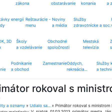
zákona
obstarávanie
konania
a 
ávky energií
Reštaurácie -
Noviny
Služby
ody
menu
a média
zdravotnícke a soc.
DK, 3D
Školy
Obchodné
Mestská
o
a vzdelávanie
spoločnosti
televízia
Podnikanie
Zamestnanie
Oddych,
Služby 
nie
a obchod
rekreácia...
a techn
imátor rokoval s minis
ť
lity a oznamy
»
Udialo sa...
»
Primátor rokoval s ministrom
V piatok 01.03.2013 primátor mesta Ján