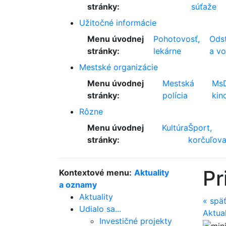
stránky:
súťaže
Užitočné informácie
Menu úvodnej
Pohotovosť,
Odst
stránky:
lekárne
a v
Mestské organizácie
Menu úvodnej
Mestská
Ms
stránky:
polícia
kin
Rôzne
Menu úvodnej
Kultúra
Šport,
stránky:
korčuľova
Pr
Kontextové menu:
Aktuality
a oznamy
Aktuality
«
spä
Udialo sa...
Aktua
Investičné projekty