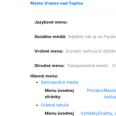
Mesto
Vranov
nad
Topľou
Jazykové menu:
Sociálne médiá:
Nájdete nás aj na Face
Vrchné menu:
Zoznam
daňových
dlžník
Stredné menu:
Transparentné mesto
O
Hlavné menu:
Samospráva mesta
Menu úvodnej
Primátor
Mests
stránky:
zastup
Úradná tabuľa
Menu úvodnej
Vyhlášky
Dražby, 