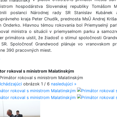
istrom hospodárstva Slovenskej republiky Tomášom M
tnili poslanci Národnej rady SR Stanislav Kubánek
právneho kraja Peter Chudík, prednosta MsÚ Andrej Kriš
n Onderko. Hlavnou témou rokovania bol Priemyselný par
moval ministra o situácii v priemyselnom parku a samoz
ter primátora uistil, že žiadosť o stimul spoločnosti Gra
 SR. Spoločnosť Grandwood plánuje vo vranovskom pri
žne 390 pracovných mi­est.
ť
tor rokoval s ministrom Malatinským
chádzajúci
obrázok
1 / 6
nasledujúci
»