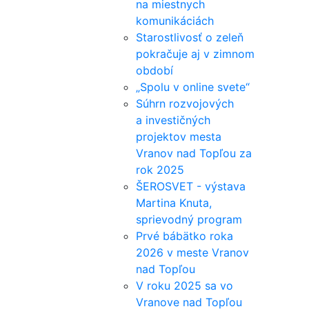
na miestnych
komunikáciách
Starostlivosť o zeleň
pokračuje aj v zimnom
období
„Spolu v online svete“
Súhrn rozvojových
a investičných
projektov mesta
Vranov nad Topľou za
rok 2025
ŠEROSVET - výstava
Martina Knuta,
sprievodný program
Prvé bábätko roka
2026 v meste Vranov
nad Topľou
V roku 2025 sa vo
Vranove nad Topľou