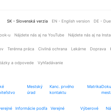
SK
- Slovenská verzia
EN
- English version
DE
- Due
book-u
Nájdete nás aj na YouTube
Nájdete nás aj na Inst
ov
Terénna
práca
Civilná
ochrana
Lekárne
Doprava
tázky a odpovede
Vyhľadávanie
ké
Mestský
Kanc. prvého
Matrika
Doku
iteľstvo
úrad
kontaktu
mest
verejné
Informácie podľa
Verejné
Výberové
Ná