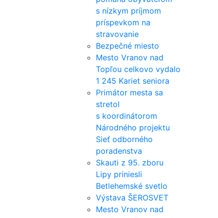
s nízkym príjmom
príspevkom na
stravovanie
Bezpečné miesto
Mesto Vranov nad
Topľou celkovo vydalo
1 245 Kariet seniora
Primátor mesta sa
stretol
s koordinátorom
Národného projektu
Sieť odborného
poradenstva
Skauti z 95. zboru
Lipy priniesli
Betlehemské svetlo
Výstava ŠEROSVET
Mesto Vranov nad