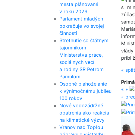
mesta plánované
s min
v roku 2026
zúčas
Parlament mladých
samos
pokračuje vo svojej
Mariá
činnosti
infor
Stretnutie so štátnym
Minis
tajomníkom
vlády
Ministerstva práce,
pribli
sociálnych vecí
a rodiny SR Petrom
«
spä
Pamulom
Primá
Osobné blahoželanie
«
»
k výnimočnému jubileu
«
pred
100 rokov
Nové vodozádržné
opatrenia ako reakcia
na klimatické výzvy
Vranov nad Topľou
pripravuje výstavbu