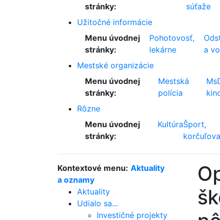
stránky:
súťaže
Užitočné informácie
Menu úvodnej
Pohotovosť,
Odst
stránky:
lekárne
a v
Mestské organizácie
Menu úvodnej
Mestská
Ms
stránky:
polícia
kin
Rôzne
Menu úvodnej
Kultúra
Šport,
stránky:
korčuľova
Op
Kontextové menu:
Aktuality
a oznamy
šk
Aktuality
Udialo sa...
Investičné projekty