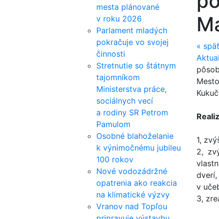
pô
mesta plánované
Ma
v roku 2026
Parlament mladých
pokračuje vo svojej
«
spä
činnosti
Aktua
Stretnutie so štátnym
pôsob
tajomníkom
Mesto
Ministerstva práce,
Kukuč
sociálnych vecí
a rodiny SR Petrom
Reali
Pamulom
Osobné blahoželanie
1, zvý
k výnimočnému jubileu
2, zv
100 rokov
vlast
Nové vodozádržné
dverí
opatrenia ako reakcia
v uče
na klimatické výzvy
3, zre
Vranov nad Topľou
pripravuje výstavbu