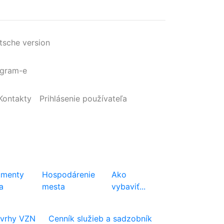
tsche version
agram-e
Kontakty
Prihlásenie
používateľa
menty
Hospodárenie
Ako
a
mesta
vybaviť...
vrhy VZN
Cenník služieb a sadzobník