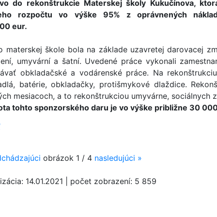
vo do rekonštrukcie Materskej školy Kukučínova, kto
neho rozpočtu vo výške 95% z oprávnených náklad
00 eur.
to materskej škole bola na základe uzavretej darovacej zm
dení, umyvární a šatní. Uvedené práce vykonali zamestnan
ávať obkladačské a vodárenské práce. Na rekonštrukciu 
dlá, batérie, obkladačky, protišmykové dlaždice. Rekon
ých mesiacoch, a to rekonštrukciou umyvárne, sociálnych za
ta tohto sponzorského daru je vo výške približne 30 000
ť
chádzajúci
obrázok
1 / 4
nasledujúci
»
izácia:
14.01.2021
|
počet zobrazení:
5 859