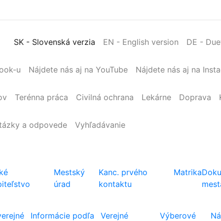
SK
- Slovenská verzia
EN
- English version
DE
- Due
book-u
Nájdete nás aj na YouTube
Nájdete nás aj na Inst
ov
Terénna
práca
Civilná
ochrana
Lekárne
Doprava
tázky a odpovede
Vyhľadávanie
ké
Mestský
Kanc. prvého
Matrika
Doku
iteľstvo
úrad
kontaktu
mest
verejné
Informácie podľa
Verejné
Výberové
Ná