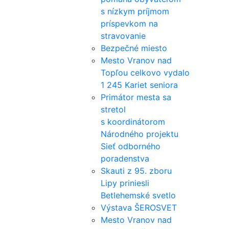
s nízkym príjmom
príspevkom na
stravovanie
Bezpečné miesto
Mesto Vranov nad
Topľou celkovo vydalo
1 245 Kariet seniora
Primátor mesta sa
stretol
s koordinátorom
Národného projektu
Sieť odborného
poradenstva
Skauti z 95. zboru
Lipy priniesli
Betlehemské svetlo
Výstava ŠEROSVET
Mesto Vranov nad