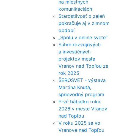
na miestnych
komunikáciách
Starostlivosť o zeleň
pokračuje aj v zimnom
období
„Spolu v online svete“
Súhrn rozvojových
a investičných
projektov mesta
Vranov nad Topľou za
rok 2025
ŠEROSVET - výstava
Martina Knuta,
sprievodný program
Prvé bábätko roka
2026 v meste Vranov
nad Topľou
V roku 2025 sa vo
Vranove nad Topľou