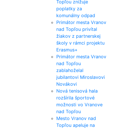
Topľou znižuje
poplatky za
komunálny odpad
Primátor mesta Vranov
nad Topľou privítal
žiakov z partnerskej
školy v rámci projektu
Erasmus+
Primátor mesta Vranov
nad Topľou
zablahoželal
jubilantovi Miroslavovi
Novákovi
Nová tenisová hala
rozšírila športové
možnosti vo Vranove
nad Topľou
Mesto Vranov nad
Topľou apeluje na