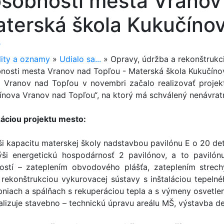
sobnosti mesta Vranov
terská škola Kukučíno
ť
lity a oznamy
»
Udialo sa...
»
Opravy, údržba a rekonštrukci
nosti mesta Vranov nad Topľou - Materská škola Kukučíno
 Vranov nad Topľou v novembri začalo realizovať projek
ínova Vranov nad Topľou“, na ktorý má schválený nenávrat
záciou projektu mesto:
ši kapacitu materskej školy nadstavbou pavilónu E o 20 det
ýši energetickú hospodárnosť 2 pavilónov, a to pavilón
ností – zateplením obvodového plášťa, zateplením strec
, rekonštrukciou vykurovacej sústavy s inštaláciou tepelné
bniach a spálňach s rekuperáciou tepla a s výmeny osvetlen
alizuje stavebno – technickú úpravu areálu MŠ, výstavba de