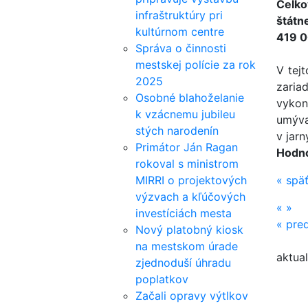
Celko
infraštruktúry pri
štát
kultúrnom centre
419 0
Správa o činnosti
mestskej polície za rok
V tej
2025
zaria
Osobné blahoželanie
vykon
k vzácnemu jubileu
umýva
stých narodenín
v jarn
Primátor Ján Ragan
Hodno
rokoval s ministrom
MIRRI o projektových
«
spä
výzvach a kľúčových
«
»
investíciách mesta
«
pred
Nový platobný kiosk
na mestskom úrade
aktual
zjednoduší úhradu
poplatkov
Začali opravy výtlkov