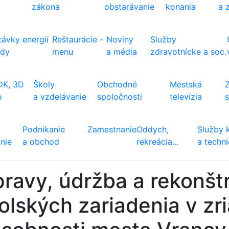
zákona
obstarávanie
konania
a 
ávky energií
Reštaurácie -
Noviny
Služby
ody
menu
a média
zdravotnícke a soc.
DK, 3D
Školy
Obchodné
Mestská
o
a vzdelávanie
spoločnosti
televízia
Podnikanie
Zamestnanie
Oddych,
Služby 
nie
a obchod
rekreácia...
a techn
ravy, údržba a rekonšt
olských zariadenia v zr