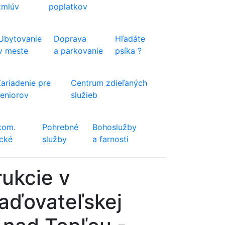
zmlúv
poplatkov
Ubytovanie
Doprava
Hľadáte
v meste
a parkovanie
psíka ?
Zariadenie pre
Centrum zdieľaných
seniorov
služieb
kom.
Pohrebné
Bohoslužby
ické
služby
a farnosti
rukcie v
iaďovateľskej