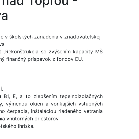
 nad Topľou -
va
e v školských zariadenia v zriaďovateľskej
va
t „Rekonštrukcia so zvýšením kapacity MŠ
ný finančný príspevok z fondov EU.
í.
u B1, E, a to zlepšením tepelnoizolačných
hy, výmenou okien a vonkajších vstupných
ho čerpadla, inštaláciou riadeného vetrania
ia vnútorných priestorov.
tského ihriska.