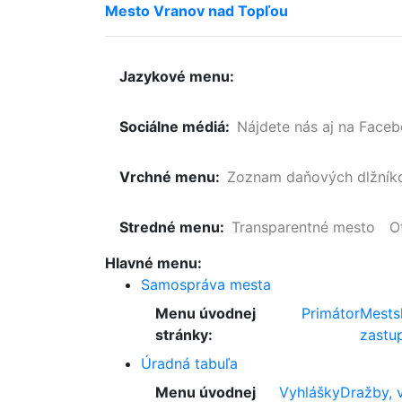
Mesto
Vranov
nad
Topľou
Jazykové menu:
Sociálne médiá:
Nájdete nás aj na Face
Vrchné menu:
Zoznam
daňových
dlžník
Stredné menu:
Transparentné mesto
O
Hlavné menu:
Samospráva mesta
Menu úvodnej
Primátor
Mests
stránky:
zastup
Úradná tabuľa
Menu úvodnej
Vyhlášky
Dražby, 