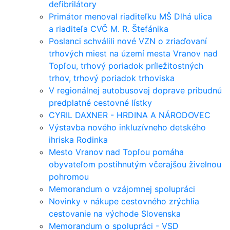
defibrilátory
Primátor menoval riaditeľku MŠ Dlhá ulica
a riaditeľa CVČ M. R. Štefánika
Poslanci schválili nové VZN o zriaďovaní
trhových miest na území mesta Vranov nad
Topľou, trhový poriadok príležitostných
trhov, trhový poriadok trhoviska
V regionálnej autobusovej doprave pribudnú
predplatné cestovné lístky
CYRIL DAXNER - HRDINA A NÁRODOVEC
Výstavba nového inkluzívneho detského
ihriska Rodinka
Mesto Vranov nad Topľou pomáha
obyvateľom postihnutým včerajšou živelnou
pohromou
Memorandum o vzájomnej spolupráci
Novinky v nákupe cestovného zrýchlia
cestovanie na východe Slovenska
Memorandum o spolupráci - VSD