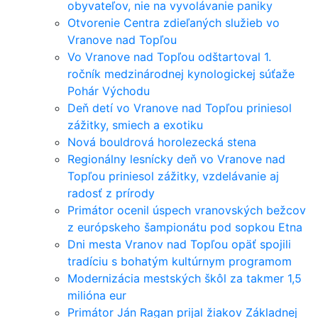
obyvateľov, nie na vyvolávanie paniky
Otvorenie Centra zdieľaných služieb vo
Vranove nad Topľou
Vo Vranove nad Topľou odštartoval 1.
ročník medzinárodnej kynologickej súťaže
Pohár Východu
Deň detí vo Vranove nad Topľou priniesol
zážitky, smiech a exotiku
Nová bouldrová horolezecká stena
Regionálny lesnícky deň vo Vranove nad
Topľou priniesol zážitky, vzdelávanie aj
radosť z prírody
Primátor ocenil úspech vranovských bežcov
z európskeho šampionátu pod sopkou Etna
Dni mesta Vranov nad Topľou opäť spojili
tradíciu s bohatým kultúrnym programom
Modernizácia mestských škôl za takmer 1,5
milióna eur
Primátor Ján Ragan prijal žiakov Základnej