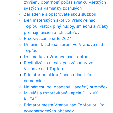
zvýšenú opatrnosť počas sviatku Všetkých
svätých a Pamiatky zosnulých
Zariadenie s opatrovateľskou službou
Deň materských škôl vo Vranove nad
Topľou: Piatok plný hudby, smiechu a vďaky
pre najmenších a ich učiteľov
Rozozvučanie sŕdc 2024
Umením k úcte seniorom vo Vranove nad
Topľou
Dni medu vo Vranove nad Topľou
Revitalizácia mestských záhonov vo
Vranove nad Topľou
Primátor prijal končiaceho riaditeľa
nemocnice
Na námestí bol osadený vianočný stromček
Mikuláš a rozprávková kapela OHNIVÝ
KUTAČ
Primátor mesta Vranov nad Topľou privítal
novonarodených občanov