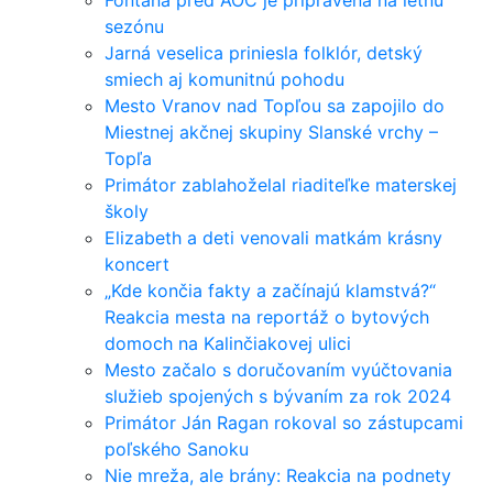
Fontána pred AOC je pripravená na letnú
sezónu
Jarná veselica priniesla folklór, detský
smiech aj komunitnú pohodu
Mesto Vranov nad Topľou sa zapojilo do
Miestnej akčnej skupiny Slanské vrchy –
Topľa
Primátor zablahoželal riaditeľke materskej
školy
Elizabeth a deti venovali matkám krásny
koncert
„Kde končia fakty a začínajú klamstvá?“
Reakcia mesta na reportáž o bytových
domoch na Kalinčiakovej ulici
Mesto začalo s doručovaním vyúčtovania
služieb spojených s bývaním za rok 2024
Primátor Ján Ragan rokoval so zástupcami
poľského Sanoku
Nie mreža, ale brány: Reakcia na podnety