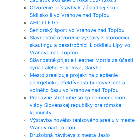
Začiatok školského roka 2024/2025
Otvorenie prístavby k Základnej škole
Sídlisko II vo Vranove nad Topľou
AHOJ LETO
Seniorský šport vo Vranove nad Topľou
Slávnostné otvorenie výstavy k storočnici
skautingu a desaťročnici 1. oddielu Lipy vo
Vranove nad Topľou
Slávnostné prijatie Heather Morris za účasti
syna Laleho Sokolova, Garyho
Mesto zrealizuje projekt na zlepšenie
energetickej efektívnosti budovy Centra
voľného času vo Vranove nad Topľou
Pracovné stretnutie so splnomocnencom
vlády Slovenskej republiky pre rómske
komunity
Výstavba nového tenisového areálu v meste
Vranov nad Topľou
Družobná návšteva z mesta Jaslo