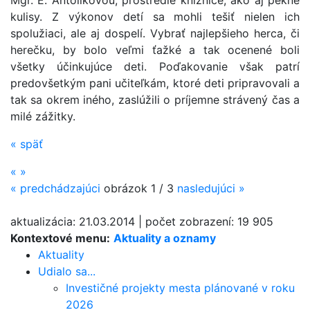
Mgr. E. Antolíkovou, prostredie knižnice, ako aj pekné
kulisy. Z výkonov detí sa mohli tešiť nielen ich
spolužiaci, ale aj dospelí. Vybrať najlepšieho herca, či
herečku, by bolo veľmi ťažké a tak ocenené boli
všetky účinkujúce deti. Poďakovanie však patrí
predovšetkým pani učiteľkám, ktoré deti pripravovali a
tak sa okrem iného, zaslúžili o príjemne strávený čas a
milé zážitky.
«
späť
«
»
«
predchádzajúci
obrázok
1 / 3
nasledujúci
»
aktualizácia:
21.03.2014
|
počet zobrazení:
19 905
Kontextové menu:
Aktuality a oznamy
Aktuality
Udialo sa...
Investičné projekty mesta plánované v roku
2026