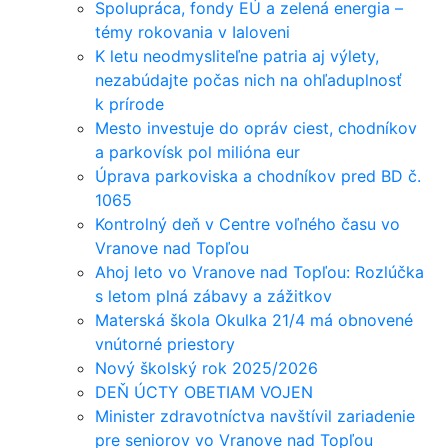
Spolupráca, fondy EÚ a zelená energia –
témy rokovania v Ialoveni
K letu neodmysliteľne patria aj výlety,
nezabúdajte počas nich na ohľaduplnosť
k prírode
Mesto investuje do opráv ciest, chodníkov
a parkovísk pol milióna eur
Úprava parkoviska a chodníkov pred BD č.
1065
Kontrolný deň v Centre voľného času vo
Vranove nad Topľou
Ahoj leto vo Vranove nad Topľou: Rozlúčka
s letom plná zábavy a zážitkov
Materská škola Okulka 21/4 má obnovené
vnútorné priestory
Nový školský rok 2025/2026
DEŇ ÚCTY OBETIAM VOJEN
Minister zdravotníctva navštívil zariadenie
pre seniorov vo Vranove nad Topľou