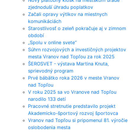
Nový platobný kiosk na mestskom úrade
zjednoduší úhradu poplatkov
Začali opravy výtlkov na miestnych
komunikáciách
Starostlivosť o zeleň pokračuje aj v zimnom
období
„Spolu v online svete“
Súhrn rozvojových a investičných projektov
mesta Vranov nad Topľou za rok 2025
ŠEROSVET - výstava Martina Knuta,
sprievodný program
Prvé bábätko roka 2026 v meste Vranov
nad Topľou
V roku 2025 sa vo Vranove nad Topľou
narodilo 133 detí
Pracovné stretnutie predstavilo projekt
Akademicko-športový rozvoj športovca
Vranov nad Topľou si pripomenul 81. výročie
oslobodenia mesta