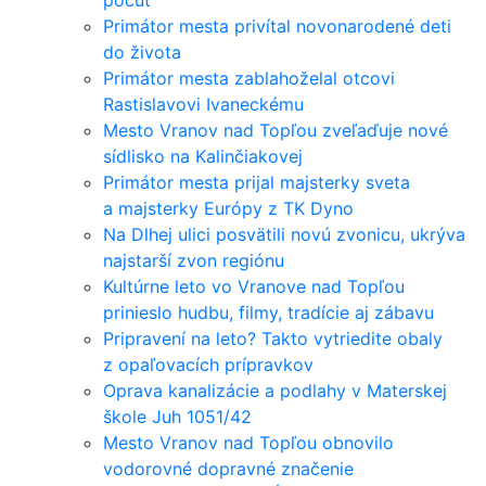
počuť“
Primátor mesta privítal novonarodené deti
do života
Primátor mesta zablahoželal otcovi
Rastislavovi Ivaneckému
Mesto Vranov nad Topľou zveľaďuje nové
sídlisko na Kalinčiakovej
Primátor mesta prijal majsterky sveta
a majsterky Európy z TK Dyno
Na Dlhej ulici posvätili novú zvonicu, ukrýva
najstarší zvon regiónu
Kultúrne leto vo Vranove nad Topľou
prinieslo hudbu, filmy, tradície aj zábavu
Pripravení na leto? Takto vytriedite obaly
z opaľovacích prípravkov
Oprava kanalizácie a podlahy v Materskej
škole Juh 1051/42
Mesto Vranov nad Topľou obnovilo
vodorovné dopravné značenie