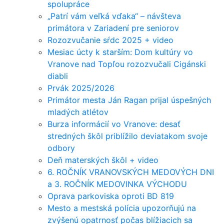
spolupráce
„Patrí vám veľká vďaka“ – návšteva
primátora v Zariadení pre seniorov
Rozozvučanie sŕdc 2025 + video
Mesiac úcty k starším: Dom kultúry vo
Vranove nad Topľou rozozvučali Cigánski
diabli
Prvák 2025/2026
Primátor mesta Ján Ragan prijal úspešných
mladých atlétov
Burza informácií vo Vranove: desať
stredných škôl priblížilo deviatakom svoje
odbory
Deň materských škôl + video
6. ROČNÍK VRANOVSKÝCH MEDOVÝCH DNI
a 3. ROČNÍK MEDOVINKA VÝCHODU
Oprava parkoviska oproti BD 819
Mesto a mestská polícia upozorňujú na
zvýšenú opatrnosť počas blížiacich sa