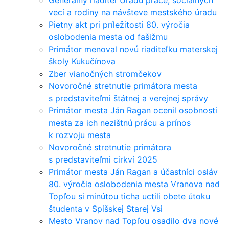
Generálny riaditeľ Úradu práce, sociálnych
vecí a rodiny na návšteve mestského úradu
Pietny akt pri príležitosti 80. výročia
oslobodenia mesta od fašižmu
Primátor menoval novú riaditeľku materskej
školy Kukučínova
Zber vianočných stromčekov
Novoročné stretnutie primátora mesta
s predstaviteľmi štátnej a verejnej správy
Primátor mesta Ján Ragan ocenil osobnosti
mesta za ich nezištnú prácu a prínos
k rozvoju mesta
Novoročné stretnutie primátora
s predstaviteľmi cirkví 2025
Primátor mesta Ján Ragan a účastníci osláv
80. výročia oslobodenia mesta Vranova nad
Topľou si minútou ticha uctili obete útoku
študenta v Spišskej Starej Vsi
Mesto Vranov nad Topľou osadilo dva nové