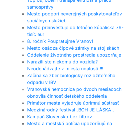
Topľou, ocenil transparentnosť a prácu
samosprávy
Mesto podporí neverejných poskytovateľov
sociálnych služieb
Mesto preinvestuje do letného kúpaliska 76-
tisíc eur
8. ročník Poupratujme Vranov!
Mesto osádza čipové zámky na stojiskách
Oddelenie životného prostredia upozorňuje
Narazili ste niekomu do vozidla?
Neodchádzajte z miesta udalosti !!!
Začína sa zber biologicky rozložiteľného
odpadu v IBV
Vranovská nemocnica po dvoch mesiacoch
obnovila činnosť detského oddelenia
Primátor mesta vyjadruje úprimnú sústrasť
Medzinárodný festival „BOH JE LÁSKA „
Kampaň Slovensko bez filtrov
Mesto a mestská polícia upozorňujú na