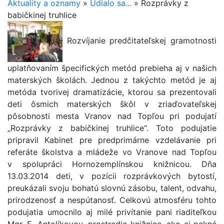
Aktuality a oznamy
»
Udialo sa...
»
Rozprávky z
babičkinej truhlice
Rozvíjanie predčitateľskej gramotnosti
uplatňovaním špecifických metód prebieha aj v našich
materských školách. Jednou z takýchto metód je aj
metóda tvorivej dramatizácie, ktorou sa prezentovali
deti ôsmich materských škôl v zriaďovateľskej
pôsobnosti mesta Vranov nad Topľou pri podujatí
„Rozprávky z babičkinej truhlice“. Toto podujatie
pripravil Kabinet pre predprimárne vzdelávanie pri
referáte školstva a mládeže vo Vranove nad Topľou
v spolupráci Hornozemplínskou knižnicou. Dňa
13.03.2014 deti, v pozícii rozprávkových bytostí,
preukázali svoju bohatú slovnú zásobu, talent, odvahu,
prirodzenosť a nespútanosť. Celkovú atmosféru tohto
podujatia umocnilo aj milé privítanie pani riaditeľkou