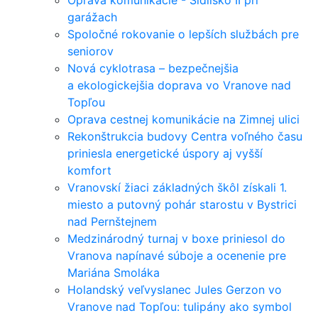
Oprava komunikácie - Sídlisko II pri
garážach
Spoločné rokovanie o lepších službách pre
seniorov
Nová cyklotrasa – bezpečnejšia
a ekologickejšia doprava vo Vranove nad
Topľou
Oprava cestnej komunikácie na Zimnej ulici
Rekonštrukcia budovy Centra voľného času
priniesla energetické úspory aj vyšší
komfort
Vranovskí žiaci základných škôl získali 1.
miesto a putovný pohár starostu v Bystrici
nad Pernštejnem
Medzinárodný turnaj v boxe priniesol do
Vranova napínavé súboje a ocenenie pre
Mariána Smoláka
Holandský veľvyslanec Jules Gerzon vo
Vranove nad Topľou: tulipány ako symbol