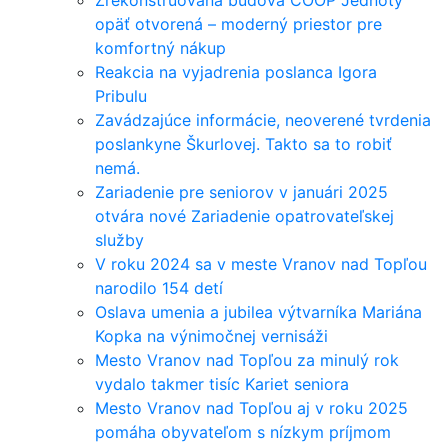
Zrekonštruovaná budova COOP Jednoty
opäť otvorená – moderný priestor pre
komfortný nákup
Reakcia na vyjadrenia poslanca Igora
Pribulu
Zavádzajúce informácie, neoverené tvrdenia
poslankyne Škurlovej. Takto sa to robiť
nemá.
Zariadenie pre seniorov v januári 2025
otvára nové Zariadenie opatrovateľskej
služby
V roku 2024 sa v meste Vranov nad Topľou
narodilo 154 detí
Oslava umenia a jubilea výtvarníka Mariána
Kopka na výnimočnej vernisáži
Mesto Vranov nad Topľou za minulý rok
vydalo takmer tisíc Kariet seniora
Mesto Vranov nad Topľou aj v roku 2025
pomáha obyvateľom s nízkym príjmom