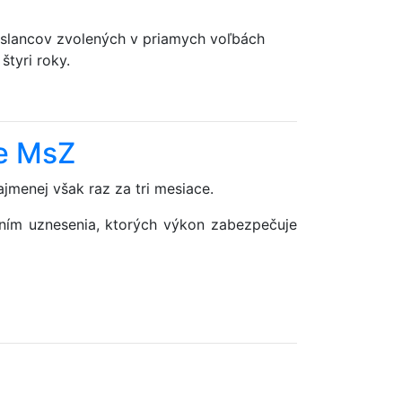
poslancov zvolených v priamych voľbách
tyri roky.
ce MsZ
jmenej však raz za tri mesiace.
aním uznesenia, ktorých výkon zabezpečuje