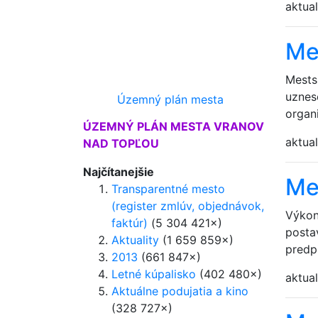
aktual
Me
Mests
uznes
Územný plán mesta
organ
ÚZEMNÝ PLÁN MESTA VRANOV
aktual
NAD TOPĽOU
Najčítanejšie
Me
Transparentné mesto
(register zmlúv, objednávok,
Výkon
faktúr)
(5 304 421×)
postav
Aktuality
(1 659 859×)
predp
2013
(661 847×)
Letné kúpalisko
(402 480×)
aktual
Aktuálne podujatia a kino
(328 727×)