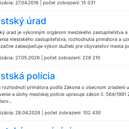
izácia:
27.04.2016
|
počet zobrazení:
15 031
stský úrad
ký úrad je výkonným orgánom mestského zastupiteľstva a 
enia mestského zastupiteľstva, rozhodnutia primátora a uzn
izačne zabezpečuje výkon služieb pre obyvateľov mesta po
izácia:
27.05.2026
|
počet zobrazení:
228 210
stská polícia
 rozhodnutí primátora podľa Zákona o obecnom zriadení us
enie a úlohy mestskej polície upravuje zákon č. 564/1991 Z
isov…
izácia:
28.04.2026
|
počet zobrazení:
102 430