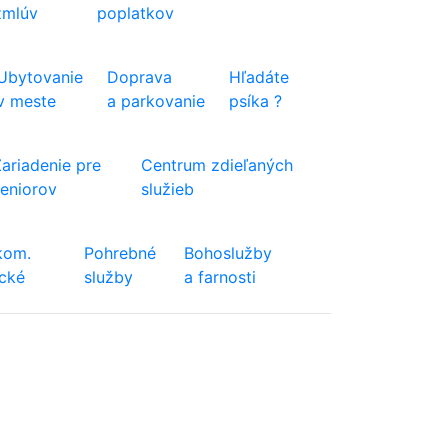
zmlúv
poplatkov
Ubytovanie
Doprava
Hľadáte
v meste
a parkovanie
psíka ?
Zariadenie pre
Centrum zdieľaných
seniorov
služieb
kom.
Pohrebné
Bohoslužby
ické
služby
a farnosti