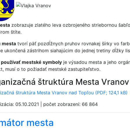
esta
zobrazuje zlatého leva ozbrojeného striebornou šabľo
rom štíte.
u mesta
tvorí päť pozdĺžnych pruhov rovnakej šírky vo farbá
je ukončená zástrihom siahajúcim do jednej tretiny dĺžky lis
 používať mestské symboly
je výsadou mesta a jeho orgán
kt, musí o to požiadať mestské zastupiteľstvo.
anizačná štruktúra Mesta Vranov
izačná štruktúra Mesta Vranov nad Topľou (PDF; 124,1 kB)
izácia:
05.10.2021
|
počet zobrazení:
66 864
imátor mesta