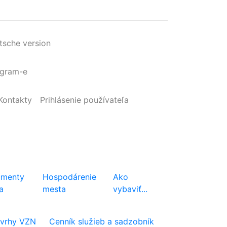
tsche version
agram-e
Kontakty
Prihlásenie
používateľa
menty
Hospodárenie
Ako
a
mesta
vybaviť...
vrhy VZN
Cenník služieb a sadzobník