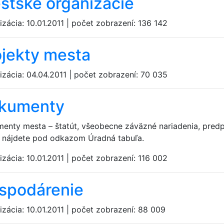
stské organizácie
izácia:
10.01.2011
|
počet zobrazení:
136 142
ojekty mesta
izácia:
04.04.2011
|
počet zobrazení:
70 035
kumenty
enty mesta – štatút, všeobecne záväzné nariadenia, predpis
e nájdete pod odkazom Úradná tabuľa.
izácia:
10.01.2011
|
počet zobrazení:
116 002
spodárenie
izácia:
10.01.2011
|
počet zobrazení:
88 009