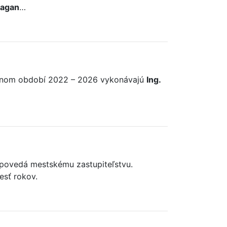
Ragan
…
ebnom období 2022 – 2026 vykonávajú
Ing.
dpovedá mestskému zastupiteľstvu.
esť rokov.