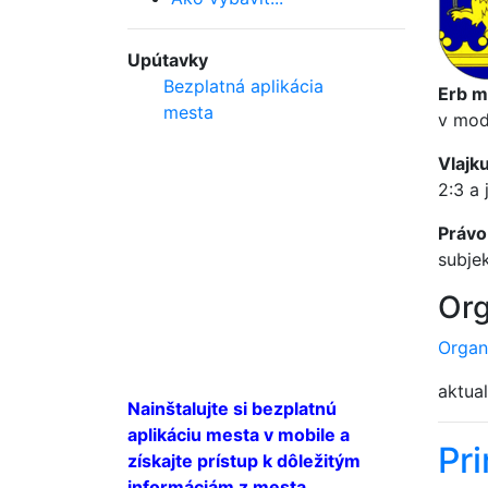
Upútavky
Bezplatná aplikácia
Erb m
mesta
v mod
Vlajk
2:3 a 
Právo
subje
Org
Organ
aktual
Nainštalujte si bezplatnú
aplikáciu mesta v mobile a
Pr
získajte prístup k dôležitým
informáciám z mesta