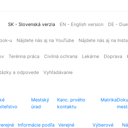
SK
- Slovenská verzia
EN
- English version
DE
- Due
book-u
Nájdete nás aj na YouTube
Nájdete nás aj na Inst
ov
Terénna
práca
Civilná
ochrana
Lekárne
Doprava
tázky a odpovede
Vyhľadávanie
ké
Mestský
Kanc. prvého
Matrika
Doku
iteľstvo
úrad
kontaktu
mest
verejné
Informácie podľa
Verejné
Výberové
Ná