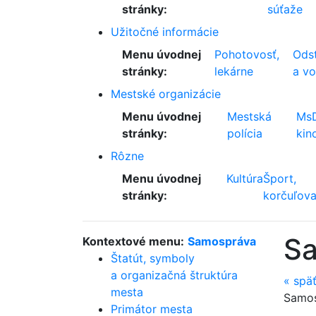
stránky:
súťaže
Užitočné informácie
Menu úvodnej
Pohotovosť,
Odst
stránky:
lekárne
a v
Mestské organizácie
Menu úvodnej
Mestská
Ms
stránky:
polícia
kin
Rôzne
Menu úvodnej
Kultúra
Šport,
stránky:
korčuľova
S
Kontextové menu:
Samospráva
Štatút, symboly
a organizačná štruktúra
«
spä
mesta
Samo
Primátor mesta