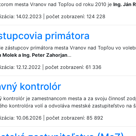
torom mesta Vranov nad Topľou od roku 2010 je
Ing. Ján 
izácia:
14.02.2023
|
počet zobrazení:
124 228
stupcovia primátora
ie zástupcov primátora mesta Vranov nad Topľou vo vol
 Molek a Ing. Peter Zahorjan
…
izácia:
12.12.2022
|
počet zobrazení:
61 336
avný kontrolór
ý kontrolór je zamestnancom mesta a za svoju činnosť zo
ého kontrolóra volí a odvoláva mestské zastupiteľstvo na š
izácia:
10.06.2026
|
počet zobrazení:
85 892