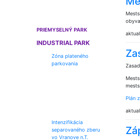
Me
Mests
obyva
PRIEMYSELNÝ PARK
aktual
INDUSTRIAL PARK
Za
Zóna plateného
parkovania
Zasad
Mests
mests
Plán 
aktual
Intenzifikácia
Zá
separovaného zberu
vo Vranove n.T.