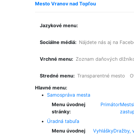
Mesto
Vranov
nad
Topľou
Jazykové menu:
Sociálne médiá:
Nájdete nás aj na Face
Vrchné menu:
Zoznam
daňových
dlžník
Stredné menu:
Transparentné mesto
O
Hlavné menu:
Samospráva mesta
Menu úvodnej
Primátor
Mests
stránky:
zastup
Úradná tabuľa
Menu úvodnej
Vyhlášky
Dražby, 