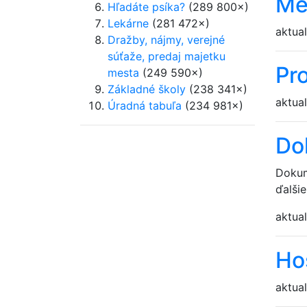
Me
Hľadáte psíka?
(289 800×)
Lekárne
(281 472×)
aktual
Dražby, nájmy, verejné
súťaže, predaj majetku
Pr
mesta
(249 590×)
Základné školy
(238 341×)
aktual
Úradná tabuľa
(234 981×)
Do
Dokum
ďalši
aktual
Ho
aktual