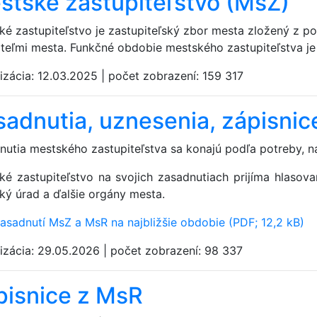
stské zastupiteľstvo (MsZ)
ké zastupiteľstvo je zastupiteľský zbor mesta zložený z 
teľmi mesta. Funkčné obdobie mestského zastupiteľstva je š
izácia:
12.03.2025
|
počet zobrazení:
159 317
sadnutia, uznesenia, zápisni
nutia mestského zastupiteľstva sa konajú podľa potreby, na
ké zastupiteľstvo na svojich zasadnutiach prijíma hlasov
ký úrad a ďalšie orgány mesta.
zasadnutí MsZ a MsR na najbližšie obdobie (PDF; 12,2 kB)
izácia:
29.05.2026
|
počet zobrazení:
98 337
pisnice z MsR