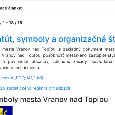
iace články:
ky
1 - 18 / 18
atút, symboly a organizačná š
t mesta Vranov nad Topľou je základný dokument mesta
 Vranov nad Topľou, pôsobnosť mestského zastupiteľstv
 a povinnosti občanov, základné zásady hospodáren
vanie ocenení mesta.
t mesta (PDF; 141,2 kB)
zo štatistického registra organizácií
boly mesta Vranov nad Topľou