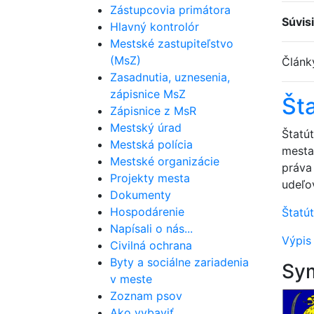
Zástupcovia primátora
Súvis
Hlavný kontrolór
Mestské zastupiteľstvo
(MsZ)
Člán
Zasadnutia, uznesenia,
zápisnice MsZ
Št
Zápisnice z MsR
Mestský úrad
Štatú
Mestská polícia
mesta
Mestské organizácie
práva
Projekty mesta
udeľo
Dokumenty
Hospodárenie
Štatú
Napísali o nás...
Výpis 
Civilná ochrana
Byty a sociálne zariadenia
Sym
v meste
Zoznam psov
Ako vybaviť...