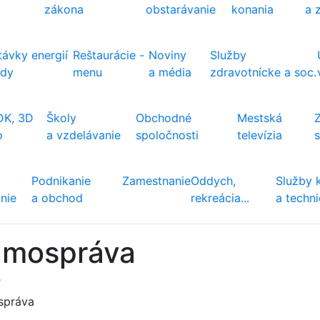
zákona
obstarávanie
konania
a 
ávky energií
Reštaurácie -
Noviny
Služby
ody
menu
a média
zdravotnícke a soc.
DK, 3D
Školy
Obchodné
Mestská
o
a vzdelávanie
spoločnosti
televízia
Podnikanie
Zamestnanie
Oddych,
Služby 
nie
a obchod
rekreácia...
a techn
amospráva
ť
správa