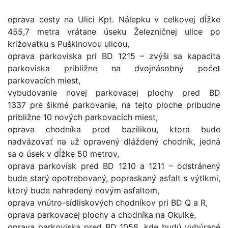
oprava cesty na Ulici Kpt. Nálepku v celkovej dĺžke
455,7 metra vrátane úseku Železničnej ulice po
križovatku s Puškinovou ulicou,
oprava parkoviska pri BD 1215 – zvýši sa kapacita
parkoviska približne na dvojnásobný počet
parkovacích miest,
vybudovanie novej parkovacej plochy pred BD
1337 pre šikmé parkovanie, na tejto ploche pribudne
približne 10 nových parkovacích miest,
oprava chodníka pred bazilikou, ktorá bude
nadväzovať na už opravený dláždený chodník, jedná
sa o úsek v dĺžke 50 metrov,
oprava parkovísk pred BD 1210 a 1211 – odstránený
bude starý opotrebovaný, popraskaný asfalt s výtlkmi,
ktorý bude nahradený novým asfaltom,
oprava vnútro-sídliskových chodníkov pri BD Q a R,
oprava parkovacej plochy a chodníka na Okulke,
oprava parkoviska pred BD 1058, kde budú vybúrané