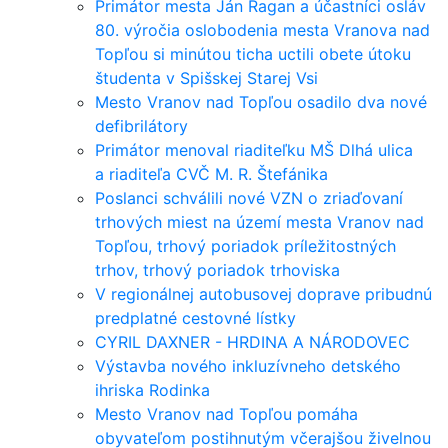
Primátor mesta Ján Ragan a účastníci osláv
80. výročia oslobodenia mesta Vranova nad
Topľou si minútou ticha uctili obete útoku
študenta v Spišskej Starej Vsi
Mesto Vranov nad Topľou osadilo dva nové
defibrilátory
Primátor menoval riaditeľku MŠ Dlhá ulica
a riaditeľa CVČ M. R. Štefánika
Poslanci schválili nové VZN o zriaďovaní
trhových miest na území mesta Vranov nad
Topľou, trhový poriadok príležitostných
trhov, trhový poriadok trhoviska
V regionálnej autobusovej doprave pribudnú
predplatné cestovné lístky
CYRIL DAXNER - HRDINA A NÁRODOVEC
Výstavba nového inkluzívneho detského
ihriska Rodinka
Mesto Vranov nad Topľou pomáha
obyvateľom postihnutým včerajšou živelnou