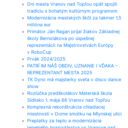
Dni mesta Vranov nad Topľou opäť spojili
tradíciu s bohatým kultúrnym programom
Modernizácia mestských škôl za takmer 1,5
milióna eur
Primátor Ján Ragan prijal žiakov Základnej
školy Bernolákova po úspešnej
reprezentácii na Majstrovstvách Európy
v RoboCup
Prvák 2024/2025
PATRÍ IM NÁŠ OBDIV, UZNANIE I VĎAKA –
REPREZENTANT MESTA 2025
TK Dyno má majsterky sveta v disco dance
show
Rozlúčka predškolákov Materská škola
Sídlisko 1. mája 68 Vranov nad Topľou
Komplexná rekonštrukcia chladiacej
miestnosti v Dome smútku na Mlynskej ulici
Preplatky za teplo a modernizácia
tepelného hospodárstva vo Vranove nad