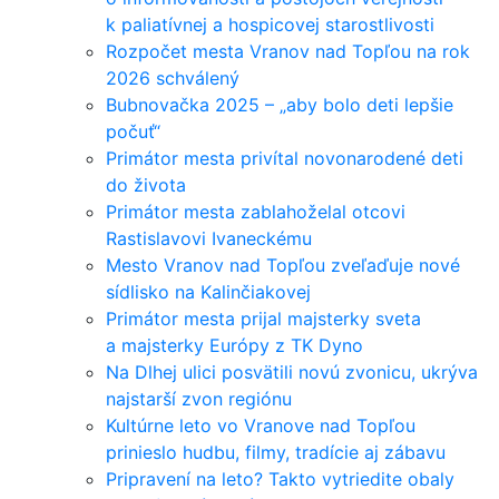
k paliatívnej a hospicovej starostlivosti
Rozpočet mesta Vranov nad Topľou na rok
2026 schválený
Bubnovačka 2025 – „aby bolo deti lepšie
počuť“
Primátor mesta privítal novonarodené deti
do života
Primátor mesta zablahoželal otcovi
Rastislavovi Ivaneckému
Mesto Vranov nad Topľou zveľaďuje nové
sídlisko na Kalinčiakovej
Primátor mesta prijal majsterky sveta
a majsterky Európy z TK Dyno
Na Dlhej ulici posvätili novú zvonicu, ukrýva
najstarší zvon regiónu
Kultúrne leto vo Vranove nad Topľou
prinieslo hudbu, filmy, tradície aj zábavu
Pripravení na leto? Takto vytriedite obaly