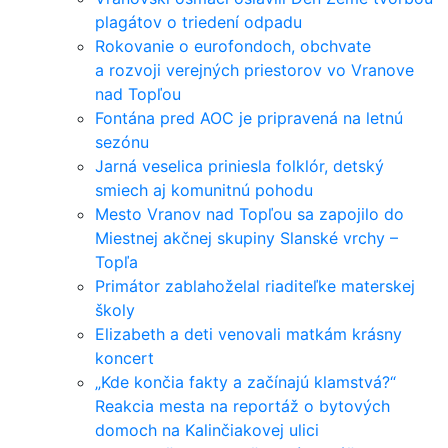
plagátov o triedení odpadu
Rokovanie o eurofondoch, obchvate
a rozvoji verejných priestorov vo Vranove
nad Topľou
Fontána pred AOC je pripravená na letnú
sezónu
Jarná veselica priniesla folklór, detský
smiech aj komunitnú pohodu
Mesto Vranov nad Topľou sa zapojilo do
Miestnej akčnej skupiny Slanské vrchy –
Topľa
Primátor zablahoželal riaditeľke materskej
školy
Elizabeth a deti venovali matkám krásny
koncert
„Kde končia fakty a začínajú klamstvá?“
Reakcia mesta na reportáž o bytových
domoch na Kalinčiakovej ulici