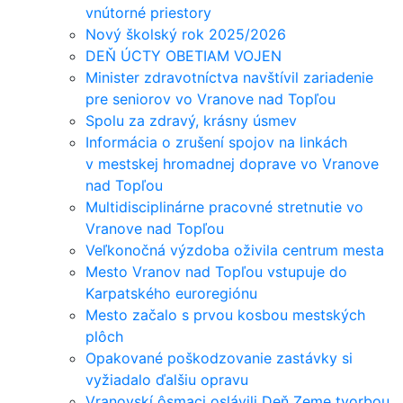
vnútorné priestory
Nový školský rok 2025/2026
DEŇ ÚCTY OBETIAM VOJEN
Minister zdravotníctva navštívil zariadenie
pre seniorov vo Vranove nad Topľou
Spolu za zdravý, krásny úsmev
Informácia o zrušení spojov na linkách
v mestskej hromadnej doprave vo Vranove
nad Topľou
Multidisciplinárne pracovné stretnutie vo
Vranove nad Topľou
Veľkonočná výzdoba oživila centrum mesta
Mesto Vranov nad Topľou vstupuje do
Karpatského euroregiónu
Mesto začalo s prvou kosbou mestských
plôch
Opakované poškodzovanie zastávky si
vyžiadalo ďalšiu opravu
Vranovskí ôsmaci oslávili Deň Zeme tvorbou