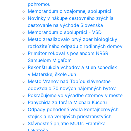
pohromou
Memorandum o vzájomnej spolupráci
Novinky v nákupe cestovného zrýchlia
cestovanie na východe Slovenska
Memorandum o spolupráci - VSD
Mesto zrealizovalo prvý zber biologicky
rozložiteľného odpadu z rodinných domov
Primátor rokoval s poslancom NRSR
Samuelom Migaľom
Rekonštrukcia vchodov a stien schodísk
v Materskej škole Juh
Mesto Vranov nad Topľou slávnostne
odovzdalo 70 nových nájomných bytov
Pokračujeme vo výsadbe stromov v meste
Panychída za farára Michala Kučeru
Odpady pohodené vedľa kontajnerových
stojísk a na verejných priestranstvách
Slávnostné prijatie MUDr. Františka
Lakatoša