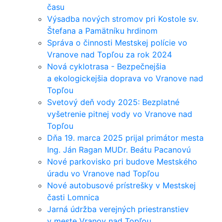
času
Výsadba nových stromov pri Kostole sv.
Štefana a Pamätníku hrdinom
Správa o činnosti Mestskej polície vo
Vranove nad Topľou za rok 2024
Nová cyklotrasa - Bezpečnejšia
a ekologickejšia doprava vo Vranove nad
Topľou
Svetový deň vody 2025: Bezplatné
vyšetrenie pitnej vody vo Vranove nad
Topľou
Dňa 19. marca 2025 prijal primátor mesta
Ing. Ján Ragan MUDr. Beátu Pacanovú
Nové parkovisko pri budove Mestského
úradu vo Vranove nad Topľou
Nové autobusové prístrešky v Mestskej
časti Lomnica
Jarná údržba verejných priestranstiev
v meste Vranov nad Topľou