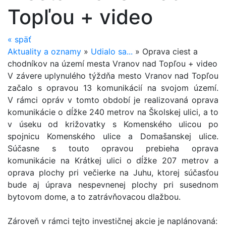
Topľou + video
«
späť
Aktuality a oznamy
»
Udialo sa...
»
Oprava ciest a
chodníkov na území mesta Vranov nad Topľou + video
V závere uplynulého týždňa mesto Vranov nad Topľou
začalo s opravou 13 komunikácií na svojom území.
V rámci opráv v tomto období je realizovaná oprava
komunikácie o dĺžke 240 metrov na Školskej ulici, a to
v úseku od križovatky s Komenského ulicou po
spojnicu Komenského ulice a Domašanskej ulice.
Súčasne s touto opravou prebieha oprava
komunikácie na Krátkej ulici o dĺžke 207 metrov a
oprava plochy pri večierke na Juhu, ktorej súčasťou
bude aj úprava nespevnenej plochy pri susednom
bytovom dome, a to zatrávňovacou dlažbou.
Zároveň v rámci tejto investičnej akcie je naplánovaná: