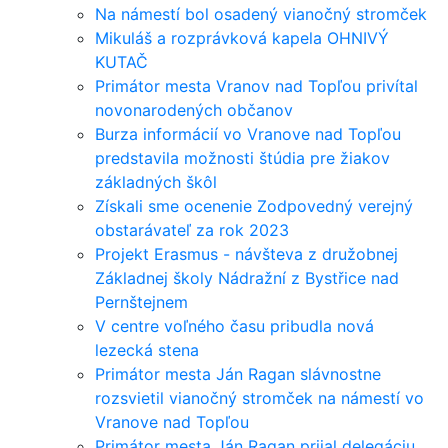
Na námestí bol osadený vianočný stromček
Mikuláš a rozprávková kapela OHNIVÝ
KUTAČ
Primátor mesta Vranov nad Topľou privítal
novonarodených občanov
Burza informácií vo Vranove nad Topľou
predstavila možnosti štúdia pre žiakov
základných škôl
Získali sme ocenenie Zodpovedný verejný
obstarávateľ za rok 2023
Projekt Erasmus - návšteva z družobnej
Základnej školy Nádražní z Bystřice nad
Pernštejnem
V centre voľného času pribudla nová
lezecká stena
Primátor mesta Ján Ragan slávnostne
rozsvietil vianočný stromček na námestí vo
Vranove nad Topľou
Primátor mesta Ján Ragan prijal delegáciu