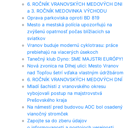
6. ROČNÍK VRANOVSKÝCH MEDOVÝCH DNI
a 3. ROČNÍK MEDOVINKA VÝCHODU
Oprava parkoviska oproti BD 819
Mesto a mestská polícia upozorňujú na
zvýšenú opatrnosť počas blížiacich sa
sviatkov
Vranov buduje modernú cyklotrasu: práce
prebiehajú na viacerých úsekoch
Tanečný klub Dyno: SME MAJSTRI EURÓPY!
Nová zvonica na Dlhej ulici: Mesto Vranov
nad Topľou šetrí vďaka vlastným údržbárom
6. ROČNÍK VRANOVSKÝCH MEDOVÝCH DNÍ
Mladí šachisti z vranovského okresu
vybojovali postup na majstrovstvá
Prešovského kraja
Na námestí pred budovou AOC bol osadený
vianočný stromček
Zapojte sa do zberu údajov
o informovanosti a postojoch verejnosti