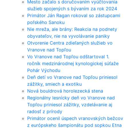
Mesto začalo s doručovaním vyúčtovania
služieb spojených s bývaním za rok 2024
Primátor Ján Ragan rokoval so zástupcami
poľského Sanoku
Nie mreža, ale brány: Reakcia na podnety
obyvateľov, nie na vyvolávanie paniky
Otvorenie Centra zdieľaných služieb vo
Vranove nad Topľou
Vo Vranove nad Topľou odštartoval 1.
ročník medzinárodnej kynologickej súťaže
Pohár Východu
Deň detí vo Vranove nad Topľou priniesol
zážitky, smiech a exotiku
Nová bouldrová horolezecká stena
Regionálny lesnícky deň vo Vranove nad
Topľou priniesol zážitky, vzdelávanie aj
radosť z prírody
Primátor ocenil úspech vranovských bežcov
z európskeho šampionátu pod sopkou Etna