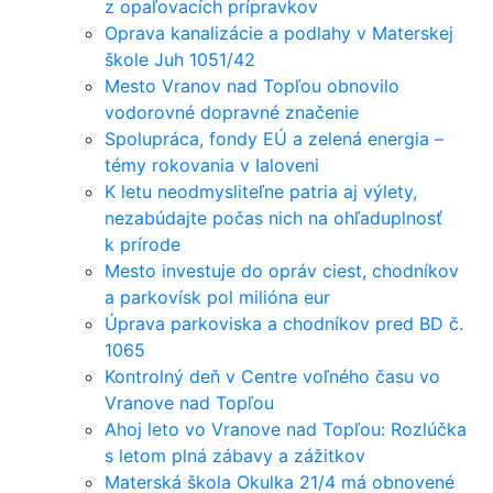
z opaľovacích prípravkov
Oprava kanalizácie a podlahy v Materskej
škole Juh 1051/42
Mesto Vranov nad Topľou obnovilo
vodorovné dopravné značenie
Spolupráca, fondy EÚ a zelená energia –
témy rokovania v Ialoveni
K letu neodmysliteľne patria aj výlety,
nezabúdajte počas nich na ohľaduplnosť
k prírode
Mesto investuje do opráv ciest, chodníkov
a parkovísk pol milióna eur
Úprava parkoviska a chodníkov pred BD č.
1065
Kontrolný deň v Centre voľného času vo
Vranove nad Topľou
Ahoj leto vo Vranove nad Topľou: Rozlúčka
s letom plná zábavy a zážitkov
Materská škola Okulka 21/4 má obnovené