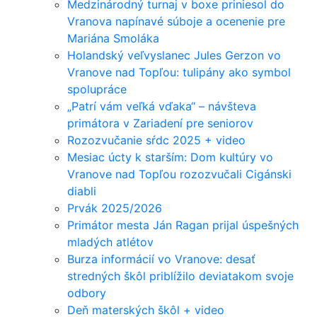
Medzinárodný turnaj v boxe priniesol do
Vranova napínavé súboje a ocenenie pre
Mariána Smoláka
Holandský veľvyslanec Jules Gerzon vo
Vranove nad Topľou: tulipány ako symbol
spolupráce
„Patrí vám veľká vďaka“ – návšteva
primátora v Zariadení pre seniorov
Rozozvučanie sŕdc 2025 + video
Mesiac úcty k starším: Dom kultúry vo
Vranove nad Topľou rozozvučali Cigánski
diabli
Prvák 2025/2026
Primátor mesta Ján Ragan prijal úspešných
mladých atlétov
Burza informácií vo Vranove: desať
stredných škôl priblížilo deviatakom svoje
odbory
Deň materských škôl + video