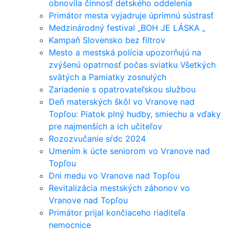
obnovila činnosť detského oddelenia
Primátor mesta vyjadruje úprimnú sústrasť
Medzinárodný festival „BOH JE LÁSKA „
Kampaň Slovensko bez filtrov
Mesto a mestská polícia upozorňujú na
zvýšenú opatrnosť počas sviatku Všetkých
svätých a Pamiatky zosnulých
Zariadenie s opatrovateľskou službou
Deň materských škôl vo Vranove nad
Topľou: Piatok plný hudby, smiechu a vďaky
pre najmenších a ich učiteľov
Rozozvučanie sŕdc 2024
Umením k úcte seniorom vo Vranove nad
Topľou
Dni medu vo Vranove nad Topľou
Revitalizácia mestských záhonov vo
Vranove nad Topľou
Primátor prijal končiaceho riaditeľa
nemocnice