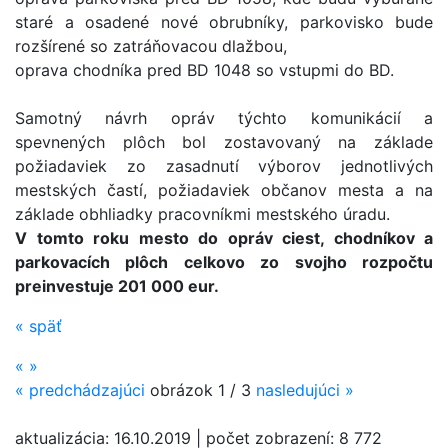
staré a osadené nové obrubníky, parkovisko bude
rozšírené so zatráňovacou dlažbou,
oprava chodníka pred BD 1048 so vstupmi do BD.
Samotný návrh opráv týchto komunikácií a
spevnených plôch bol zostavovaný na základe
požiadaviek zo zasadnutí výborov jednotlivých
mestských častí, požiadaviek občanov mesta a na
základe obhliadky pracovníkmi mestského úradu.
V tomto roku mesto do opráv ciest, chodníkov a
parkovacích plôch celkovo zo svojho rozpočtu
preinvestuje 201 000 eur.
«
späť
«
»
«
predchádzajúci
obrázok
1 / 3
nasledujúci
»
aktualizácia:
16.10.2019
|
počet zobrazení:
8 772