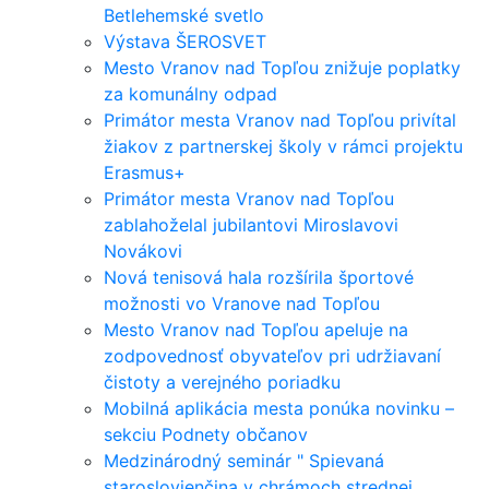
Betlehemské svetlo
Výstava ŠEROSVET
Mesto Vranov nad Topľou znižuje poplatky
za komunálny odpad
Primátor mesta Vranov nad Topľou privítal
žiakov z partnerskej školy v rámci projektu
Erasmus+
Primátor mesta Vranov nad Topľou
zablahoželal jubilantovi Miroslavovi
Novákovi
Nová tenisová hala rozšírila športové
možnosti vo Vranove nad Topľou
Mesto Vranov nad Topľou apeluje na
zodpovednosť obyvateľov pri udržiavaní
čistoty a verejného poriadku
Mobilná aplikácia mesta ponúka novinku –
sekciu Podnety občanov
Medzinárodný seminár " Spievaná
staroslovienčina v chrámoch strednej