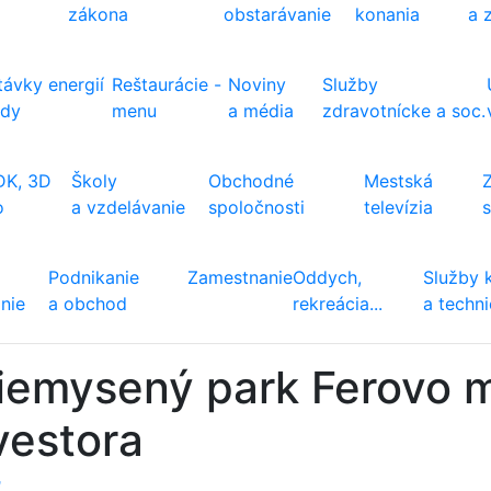
zákona
obstarávanie
konania
a 
ávky energií
Reštaurácie -
Noviny
Služby
ody
menu
a média
zdravotnícke a soc.
DK, 3D
Školy
Obchodné
Mestská
o
a vzdelávanie
spoločnosti
televízia
Podnikanie
Zamestnanie
Oddych,
Služby 
nie
a obchod
rekreácia...
a techn
iemysený park Ferovo 
vestora
ť