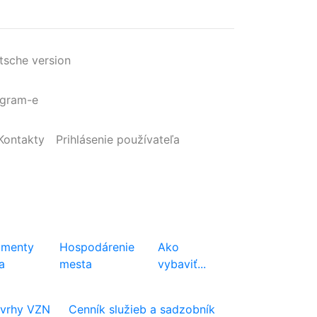
tsche version
agram-e
Kontakty
Prihlásenie
používateľa
menty
Hospodárenie
Ako
a
mesta
vybaviť...
vrhy VZN
Cenník služieb a sadzobník