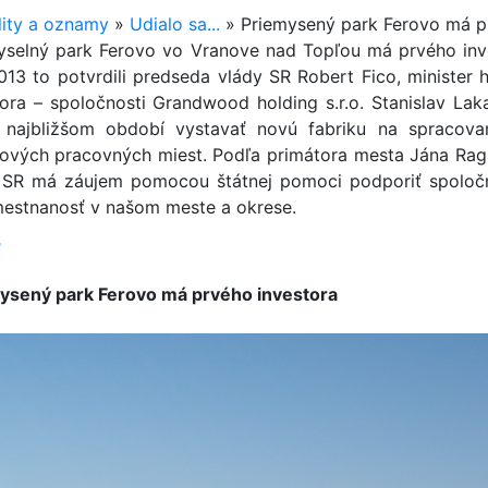
lity a oznamy
»
Udialo sa...
»
Priemysený park Ferovo má p
yselný park Ferovo vo Vranove nad Topľou má prvého in
2013 to potvrdili predseda vlády SR Robert Fico, ministe
tora – spoločnosti Grandwood holding s.r.o. Stanislav Lak
najbližšom období vystavať novú fabriku na spracova
ových pracovných miest. Podľa primátora mesta Jána Raga
 SR má záujem pomocou štátnej pomoci podporiť spoločno
estnanosť v našom meste a okrese.
ť
ysený park Ferovo má prvého investora