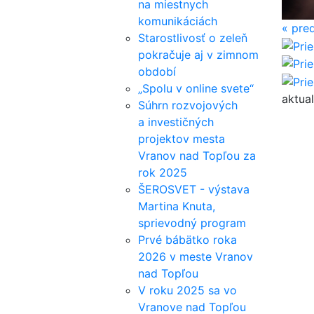
na miestnych
komunikáciách
«
pred
Starostlivosť o zeleň
pokračuje aj v zimnom
období
„Spolu v online svete“
aktual
Súhrn rozvojových
a investičných
projektov mesta
Vranov nad Topľou za
rok 2025
ŠEROSVET - výstava
Martina Knuta,
sprievodný program
Prvé bábätko roka
2026 v meste Vranov
nad Topľou
V roku 2025 sa vo
Vranove nad Topľou