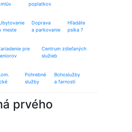
zmlúv
poplatkov
Ubytovanie
Doprava
Hľadáte
v meste
a parkovanie
psíka ?
Zariadenie pre
Centrum zdieľaných
seniorov
služieb
kom.
Pohrebné
Bohoslužby
ické
služby
a farnosti
má prvého