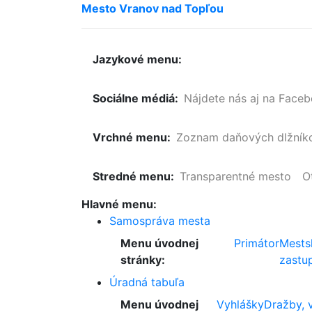
Mesto
Vranov
nad
Topľou
Jazykové menu:
Sociálne médiá:
Nájdete nás aj na Face
Vrchné menu:
Zoznam
daňových
dlžník
Stredné menu:
Transparentné mesto
O
Hlavné menu:
Samospráva mesta
Menu úvodnej
Primátor
Mests
stránky:
zastup
Úradná tabuľa
Menu úvodnej
Vyhlášky
Dražby, 