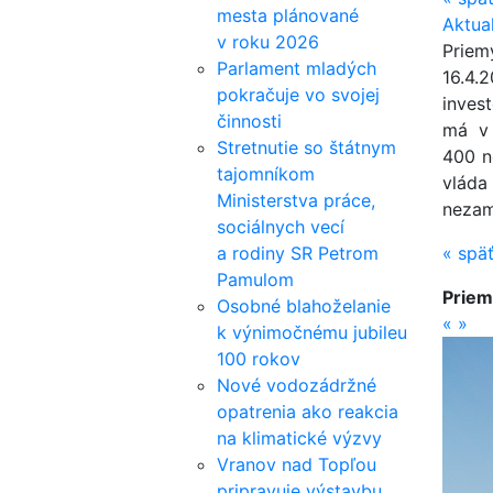
mesta plánované
Aktua
v roku 2026
Priem
Parlament mladých
16.4.
pokračuje vo svojej
inves
činnosti
má v 
Stretnutie so štátnym
400 n
tajomníkom
vláda
Ministerstva práce,
nezam
sociálnych vecí
a rodiny SR Petrom
«
spä
Pamulom
Priem
Osobné blahoželanie
«
»
k výnimočnému jubileu
100 rokov
Nové vodozádržné
opatrenia ako reakcia
na klimatické výzvy
Vranov nad Topľou
pripravuje výstavbu