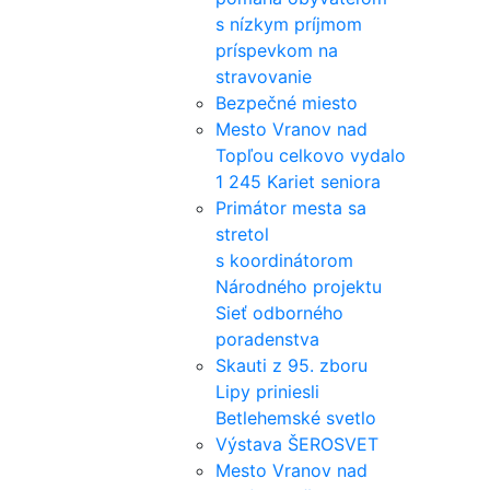
s nízkym príjmom
príspevkom na
stravovanie
Bezpečné miesto
Mesto Vranov nad
Topľou celkovo vydalo
1 245 Kariet seniora
Primátor mesta sa
stretol
s koordinátorom
Národného projektu
Sieť odborného
poradenstva
Skauti z 95. zboru
Lipy priniesli
Betlehemské svetlo
Výstava ŠEROSVET
Mesto Vranov nad