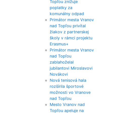
Topľou znižuje
poplatky za
komunálny odpad
Primátor mesta Vranov
nad Topľou privítal
žiakov z partnerskej
školy v rámci projektu
Erasmus+
Primátor mesta Vranov
nad Topľou
zablahoželal
jubilantovi Miroslavovi
Novákovi
Nová tenisová hala
rozšírila športové
možnosti vo Vranove
nad Topľou
Mesto Vranov nad
Topľou apeluje na