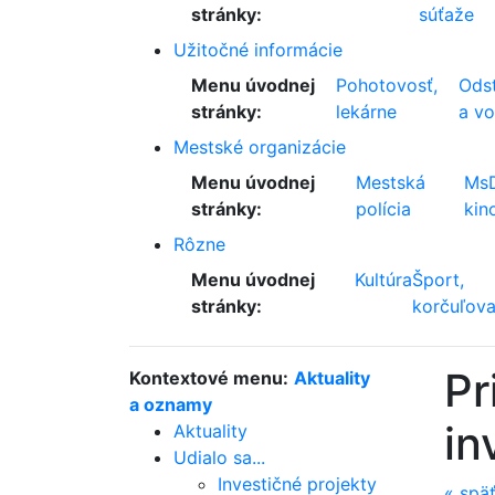
stránky:
súťaže
Užitočné informácie
Menu úvodnej
Pohotovosť,
Odst
stránky:
lekárne
a v
Mestské organizácie
Menu úvodnej
Mestská
Ms
stránky:
polícia
kin
Rôzne
Menu úvodnej
Kultúra
Šport,
stránky:
korčuľova
Pr
Kontextové menu:
Aktuality
a oznamy
in
Aktuality
Udialo sa...
Investičné projekty
«
spä