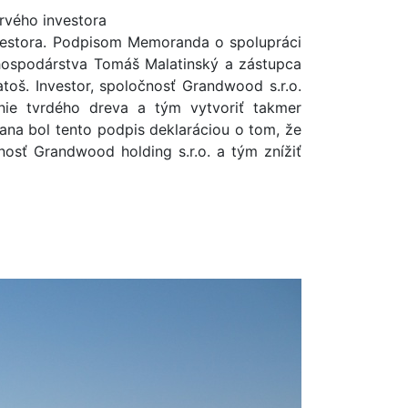
rvého investora
vestora. Podpisom Memoranda o spolupráci
r hospodárstva Tomáš Malatinský a zástupca
atoš. Investor, spoločnosť Grandwood s.r.o.
nie tvrdého dreva a tým vytvoriť takmer
na bol tento podpis deklaráciou o tom, že
sť Grandwood holding s.r.o. a tým znížiť