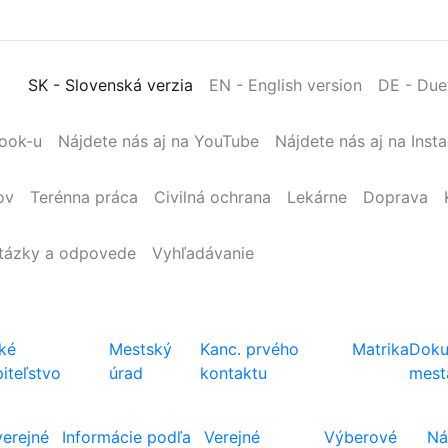
SK
- Slovenská verzia
EN
- English version
DE
- Due
book-u
Nájdete nás aj na YouTube
Nájdete nás aj na Inst
ov
Terénna
práca
Civilná
ochrana
Lekárne
Doprava
tázky a odpovede
Vyhľadávanie
ké
Mestský
Kanc. prvého
Matrika
Doku
iteľstvo
úrad
kontaktu
mest
verejné
Informácie podľa
Verejné
Výberové
Ná