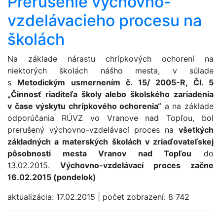
Prerušenie výchovno-
vzdelávacieho procesu na
školách
Na základe nárastu chrípkových ochorení na
niektorých školách nášho mesta, v súlade
s
Metodickým usmernením č. 15/ 2005-R, Čl. 5
„Činnosť riaditeľa školy alebo školského zariadenia
v čase výskytu chrípkového ochorenia“
a na základe
odporúčania RÚVZ vo Vranove nad Topľou, bol
prerušený výchovno-vzdelávací proces na
všetkých
základných a materských školách v zriaďovateľskej
pôsobnosti mesta Vranov nad Topľou
do
13.02.2015.
Výchov­no-vzdelávací proces začne
16.02.2015 (pondelok)
aktualizácia:
17.02.2015
|
počet zobrazení:
8 742