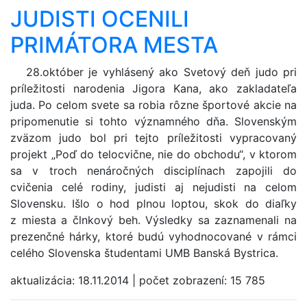
JUDISTI OCENILI
PRIMÁTORA MESTA
28.október je vyhlásený ako Svetový deň judo pri
príležitosti narodenia Jigora Kana, ako zakladateľa
juda. Po celom svete sa robia rôzne športové akcie na
pripomenutie si tohto významného dňa. Slovenským
zväzom judo bol pri tejto príležitosti vypracovaný
projekt „Poď do telocvične, nie do obchodu“, v ktorom
sa v troch nenáročných disciplínach zapojili do
cvičenia celé rodiny, judisti aj nejudisti na celom
Slovensku. Išlo o hod plnou loptou, skok do diaľky
z miesta a člnkový beh. Výsledky sa zaznamenali na
prezenčné hárky, ktoré budú vyhodnocované v rámci
celého Slovenska študentami UMB Banská Bystrica.
aktualizácia:
18.11.2014
|
počet zobrazení:
15 785