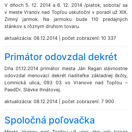
V dňoch 5. 12. 2014 a 6. 12. 2014 /piatok, sobota/ sa
v meste Vranov nad Topľou uskutoční v poradí už XIX.
Zimný jarmok. Na jarmoku bude 110 predajných
stánkov s rôznym druhom tovaru.
aktualizácia:
08.12.2014
|
počet zobrazení:
10 337
Primátor odovzdal dekrét
Dňa 01.12.2014 primátor mesta Ján Ragan slávnostne
odovzdal menovací dekrét riaditeľke základnej škôly,
Lomnická ulica, 093 03 vo Vranove nad Topľou –
PaedDr. Slávke Ihnátovej.
aktualizácia:
08.12.2014
|
počet zobrazení:
7 900
Spoločná poľovačka
Mesto Vranov nad Topľou už viac ako rok bojuje