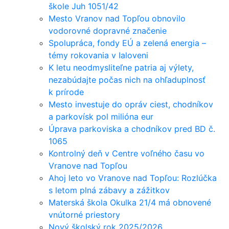
škole Juh 1051/42
Mesto Vranov nad Topľou obnovilo
vodorovné dopravné značenie
Spolupráca, fondy EÚ a zelená energia –
témy rokovania v Ialoveni
K letu neodmysliteľne patria aj výlety,
nezabúdajte počas nich na ohľaduplnosť
k prírode
Mesto investuje do opráv ciest, chodníkov
a parkovísk pol milióna eur
Úprava parkoviska a chodníkov pred BD č.
1065
Kontrolný deň v Centre voľného času vo
Vranove nad Topľou
Ahoj leto vo Vranove nad Topľou: Rozlúčka
s letom plná zábavy a zážitkov
Materská škola Okulka 21/4 má obnovené
vnútorné priestory
Nový školský rok 2025/2026