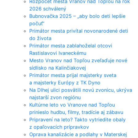
Rozpočet mesta Vranov nad Topľou na rok
2026 schválený
Bubnovačka 2025 – „aby bolo deti lepšie
počuť“
Primátor mesta privítal novonarodené deti
do života
Primátor mesta zablahoželal otcovi
Rastislavovi Ivaneckému
Mesto Vranov nad Topľou zveľaďuje nové
sídlisko na Kalinčiakovej
Primátor mesta prijal majsterky sveta
a majsterky Európy z TK Dyno
Na Dlhej ulici posvätili novú zvonicu, ukrýva
najstarší zvon regiónu
Kultúrne leto vo Vranove nad Topľou
prinieslo hudbu, filmy, tradície aj zábavu
Pripravení na leto? Takto vytriedite obaly
z opaľovacích prípravkov
Oprava kanalizácie a podlahy v Materskej