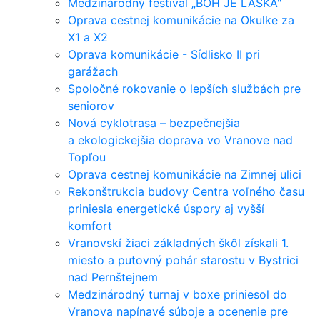
Medzinárodný festival „BOH JE LÁSKA"
Oprava cestnej komunikácie na Okulke za
X1 a X2
Oprava komunikácie - Sídlisko II pri
garážach
Spoločné rokovanie o lepších službách pre
seniorov
Nová cyklotrasa – bezpečnejšia
a ekologickejšia doprava vo Vranove nad
Topľou
Oprava cestnej komunikácie na Zimnej ulici
Rekonštrukcia budovy Centra voľného času
priniesla energetické úspory aj vyšší
komfort
Vranovskí žiaci základných škôl získali 1.
miesto a putovný pohár starostu v Bystrici
nad Pernštejnem
Medzinárodný turnaj v boxe priniesol do
Vranova napínavé súboje a ocenenie pre