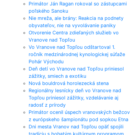
Primátor Ján Ragan rokoval so zástupcami
poľského Sanoku
Nie mreža, ale brány: Reakcia na podnety
obyvateľov, nie na vyvolávanie paniky
Otvorenie Centra zdieľaných služieb vo
Vranove nad Topľou
Vo Vranove nad Topľou odštartoval 1.
ročník medzinárodnej kynologickej súťaže
Pohár Východu
Deň detí vo Vranove nad Topľou priniesol
zážitky, smiech a exotiku
Nová bouldrová horolezecká stena
Regionálny lesnícky deň vo Vranove nad
Topľou priniesol zážitky, vzdelávanie aj
radosť z prírody
Primátor ocenil úspech vranovských bežcov
z európskeho šampionátu pod sopkou Etna
Dni mesta Vranov nad Topľou opäť spojili
tradíciu s bohatým kultúrnym programom