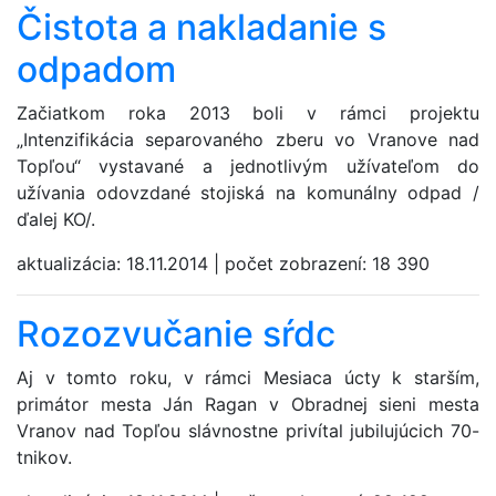
Čistota a nakladanie s
odpadom
Začiatkom roka 2013 boli v rámci projektu
„Intenzifikácia separovaného zberu vo Vranove nad
Topľou“ vystavané a jednotlivým užívateľom do
užívania odovzdané stojiská na komunálny odpad /
ďalej KO/.
aktualizácia:
18.11.2014
|
počet zobrazení:
18 390
Rozozvučanie sŕdc
Aj v tomto roku, v rámci Mesiaca úcty k starším,
primátor mesta Ján Ragan v Obradnej sieni mesta
Vranov nad Topľou slávnostne privítal jubilujúcich 70-
tnikov.