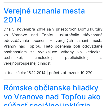
Verejné uznania mesta
2014
Dňa 5. novembra 2014 sa v priestoroch Domu kultúry
vo Vranove nad Topľou uskutočnilo slávnostné
odovzdávanie ocenení – verejných uznaní mesta
Vranov nad Topľou. Tieto ocenenia boli odovzdané
osobnostiam za vynikajúce výkony vo vedeckej,
technickej, umeleckej, publicistickej a
verejnoprospešnej činnosti.
aktualizácia:
18.12.2014
|
počet zobrazení:
10 270
Rómske občianske hliadky
vo Vranove nad Topľou ako
súčasť sociálnej inklúzie