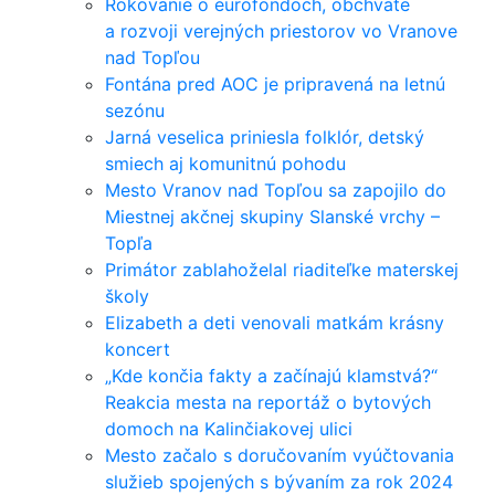
Rokovanie o eurofondoch, obchvate
a rozvoji verejných priestorov vo Vranove
nad Topľou
Fontána pred AOC je pripravená na letnú
sezónu
Jarná veselica priniesla folklór, detský
smiech aj komunitnú pohodu
Mesto Vranov nad Topľou sa zapojilo do
Miestnej akčnej skupiny Slanské vrchy –
Topľa
Primátor zablahoželal riaditeľke materskej
školy
Elizabeth a deti venovali matkám krásny
koncert
„Kde končia fakty a začínajú klamstvá?“
Reakcia mesta na reportáž o bytových
domoch na Kalinčiakovej ulici
Mesto začalo s doručovaním vyúčtovania
služieb spojených s bývaním za rok 2024