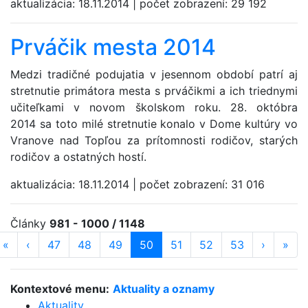
aktualizácia:
18.11.2014
|
počet zobrazení:
29 192
Prváčik mesta 2014
Medzi tradičné podujatia v jesennom období patrí aj
stretnutie primátora mesta s prváčikmi a ich triednymi
učiteľkami v novom školskom roku. 28. októbra
2014 sa toto milé stretnutie konalo v Dome kultúry vo
Vranove nad Topľou za prítomnosti rodičov, starých
rodičov a ostatných hostí.
aktualizácia:
18.11.2014
|
počet zobrazení:
31 016
Články
981 - 1000 / 1148
«
prvá strana
‹
predošlá strana
strana
47
strana
48
strana
49
strana
50
(aktuálna)
strana
51
strana
52
strana
53
ďalšia st
›
posl
»
Kontextové menu:
Aktuality a oznamy
Aktuality