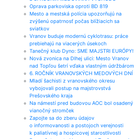
Oprava parkoviska oproti BD 819
Mesto a mestská polícia upozorňujú na
zvýšenú opatrnosť počas blížiacich sa
sviatkov
Vranov buduje modernú cyklotrasu: práce
prebiehajú na viacerých úsekoch
Tanečný klub Dyno: SME MAJSTRI EURÓPY!
Nová zvonica na Dlhej ulici: Mesto Vranov
nad Topľou šetrí vďaka vlastným údržbárom
6. ROČNÍK VRANOVSKÝCH MEDOVÝCH DNÍ
Mladí šachisti z vranovského okresu
vybojovali postup na majstrovstvá
Prešovského kraja
Na námestí pred budovou AOC bol osadený
vianočný stromček
Zapojte sa do zberu údajov
o informovanosti a postojoch verejnosti
k paliatívnej a hospicovej starostlivosti