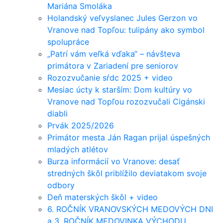
Mariána Smoláka
Holandský veľvyslanec Jules Gerzon vo
Vranove nad Topľou: tulipány ako symbol
spolupráce
„Patrí vám veľká vďaka“ – návšteva
primátora v Zariadení pre seniorov
Rozozvučanie sŕdc 2025 + video
Mesiac úcty k starším: Dom kultúry vo
Vranove nad Topľou rozozvučali Cigánski
diabli
Prvák 2025/2026
Primátor mesta Ján Ragan prijal úspešných
mladých atlétov
Burza informácií vo Vranove: desať
stredných škôl priblížilo deviatakom svoje
odbory
Deň materských škôl + video
6. ROČNÍK VRANOVSKÝCH MEDOVÝCH DNI
a 3. ROČNÍK MEDOVINKA VÝCHODU