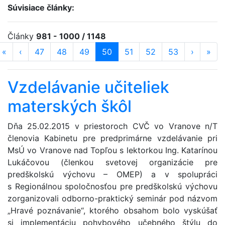
Súvisiace články:
Články
981 - 1000 / 1148
«
prvá strana
‹
predošlá strana
strana
47
strana
48
strana
49
strana
50
(aktuálna)
strana
51
strana
52
strana
53
ďalšia st
›
posl
»
Vzdelávanie učiteliek
materských škôl
Dňa 25.02.2015 v pri­estoroch CVČ vo Vranove n/T
členovia Kabinetu pre predprimárne vzdelávanie pri
MsÚ vo Vranove nad Topľou s lektorkou Ing. Katarínou
Lukáčovou (členkou svetovej organizácie pre
predškolskú výchovu – OMEP) a v spolupráci
s Regionálnou spoločnosťou pre predškolskú výchovu
zorganizovali odborno-praktický seminár pod názvom
„Hravé poznávanie“, ktorého obsahom bolo vyskúšať
si implementáciu pohybového učebného štýlu do