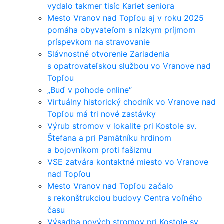
vydalo takmer tisíc Kariet seniora
Mesto Vranov nad Topľou aj v roku 2025
pomáha obyvateľom s nízkym príjmom
príspevkom na stravovanie
Slávnostné otvorenie Zariadenia
s opatrovateľskou službou vo Vranove nad
Topľou
„Buď v pohode online“
Virtuálny historický chodník vo Vranove nad
Topľou má tri nové zastávky
Výrub stromov v lokalite pri Kostole sv.
Štefana a pri Pamätníku hrdinom
a bojovníkom proti fašizmu
VSE zatvára kontaktné miesto vo Vranove
nad Topľou
Mesto Vranov nad Topľou začalo
s rekonštrukciou budovy Centra voľného
času
Výsadba nových stromov pri Kostole sv.