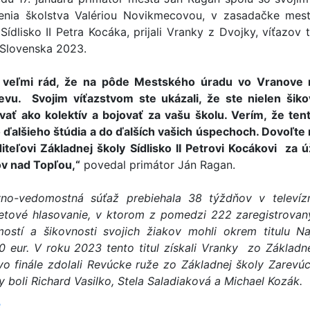
enia školstva Valériou Novikmecovou, v zasadačke mests
 Sídlisko II Petra Kocáka, prijali Vranky z Dvojky, víťazo
 Slovenska 2023.
veľmi rád, že na pôde Mestského úradu vo Vranove n
evu. Svojim víťazstvom ste ukázali, že ste nielen šikovn
vať ako kolektív a bojovať za vašu školu. Verím, že te
 ďalšieho štúdia a do ďalších vašich úspechoch. Dovoľt
aditeľovi Základnej školy Sídlisko II Petrovi Kocákovi z
v nad Topľou,“
povedal primátor Ján Ragan.
no-vedomostná súťaž prebiehala 38 týždňov v televíz
netové hlasovanie, v ktorom z pomedzi 222 zaregistro­van
ostí a šikovnosti svojich žiakov mohli okrem titulu N
0 eur. V roku 2023 tento titul získali Vranky zo Základne
 vo finále zdolali Revúcke ruže zo Základnej školy Zarevú
 boli Richard Vasilko, Stela Saladiaková a Michael Kozák.
ť