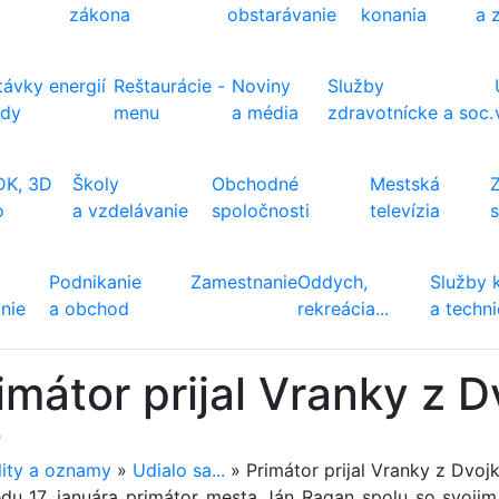
zákona
obstarávanie
konania
a 
ávky energií
Reštaurácie -
Noviny
Služby
ody
menu
a média
zdravotnícke a soc.
DK, 3D
Školy
Obchodné
Mestská
o
a vzdelávanie
spoločnosti
televízia
Podnikanie
Zamestnanie
Oddych,
Služby 
nie
a obchod
rekreácia...
a techn
imátor prijal Vranky z D
ť
lity a oznamy
»
Udialo sa...
»
Primátor prijal Vranky z Dvoj
edu 17. januára primátor mesta Ján Ragan spolu so svo