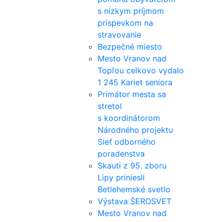
s nízkym príjmom
príspevkom na
stravovanie
Bezpečné miesto
Mesto Vranov nad
Topľou celkovo vydalo
1 245 Kariet seniora
Primátor mesta sa
stretol
s koordinátorom
Národného projektu
Sieť odborného
poradenstva
Skauti z 95. zboru
Lipy priniesli
Betlehemské svetlo
Výstava ŠEROSVET
Mesto Vranov nad