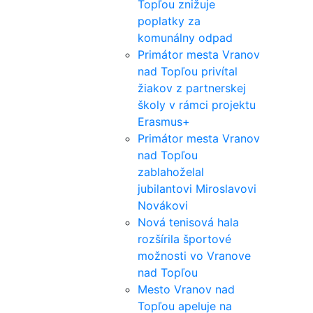
Topľou znižuje
poplatky za
komunálny odpad
Primátor mesta Vranov
nad Topľou privítal
žiakov z partnerskej
školy v rámci projektu
Erasmus+
Primátor mesta Vranov
nad Topľou
zablahoželal
jubilantovi Miroslavovi
Novákovi
Nová tenisová hala
rozšírila športové
možnosti vo Vranove
nad Topľou
Mesto Vranov nad
Topľou apeluje na