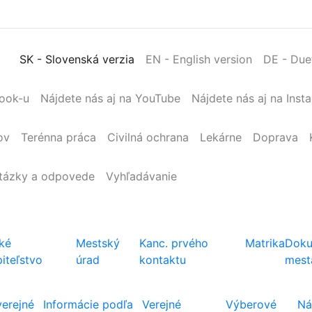
SK
- Slovenská verzia
EN
- English version
DE
- Due
book-u
Nájdete nás aj na YouTube
Nájdete nás aj na Inst
ov
Terénna
práca
Civilná
ochrana
Lekárne
Doprava
tázky a odpovede
Vyhľadávanie
ké
Mestský
Kanc. prvého
Matrika
Doku
iteľstvo
úrad
kontaktu
mest
verejné
Informácie podľa
Verejné
Výberové
Ná