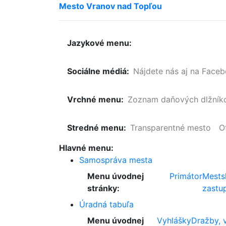
Mesto
Vranov
nad
Topľou
Jazykové menu:
Sociálne médiá:
Nájdete nás aj na Face
Vrchné menu:
Zoznam
daňových
dlžník
Stredné menu:
Transparentné mesto
O
Hlavné menu:
Samospráva mesta
Menu úvodnej
Primátor
Mests
stránky:
zastup
Úradná tabuľa
Menu úvodnej
Vyhlášky
Dražby, 