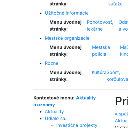
stránky:
súťaže
Užitočné informácie
Menu úvodnej
Pohotovosť,
Odst
stránky:
lekárne
a v
Mestské organizácie
Menu úvodnej
Mestská
Ms
stránky:
polícia
kin
Rôzne
Menu úvodnej
Kultúra
Šport,
stránky:
korčuľova
Pr
Kontextové menu:
Aktuality
a oznamy
Aktuality
«
spä
Udialo sa...
Aktua
Investičné projekty
V str