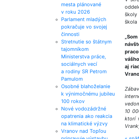
mesta plánované
oddel
v roku 2026
školy
Parlament mladých
škola
pokračuje vo svojej
činnosti
„Som 
Stretnutie so štátnym
návšt
tajomníkom
praco
Ministerstva práce,
vášho
sociálnych vecí
aj ri
a rodiny SR Petrom
Vrano
Pamulom
Osobné blahoželanie
Zábav
k výnimočnému jubileu
inter
100 rokov
vedom
Nové vodozádržné
10 00
opatrenia ako reakcia
ktorí
na klimatické výzvy
Vranky
Vranov nad Topľou
pripravuje výstavbu
«
spä