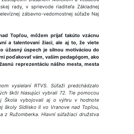
kej rady, v sprievode riaditeľa Základnej
v televíznej zábavno-vedomostnej súťaže Naj
ad Topľou, môžem prijať takúto vzácnu
í a talentovaní žiaci, ale aj to, že viete
nto úžasný úspech je silnou motiváciou do
e mi poďakovať vám, vašim pedagógom, ako
a úžasnú reprezentáciu nášho mesta, mesta
nom vysielaní RTVS. Súťaži predchádzalo
ých škôl hlasujúci vybrali 72. Tie pomocou
aj Škola vybojovali aj o výhru v hodnote
j školy Sídlisko II vo Vranove nad Topľou,
ca z Ružomberka. Hlavní súťažiaci družstva