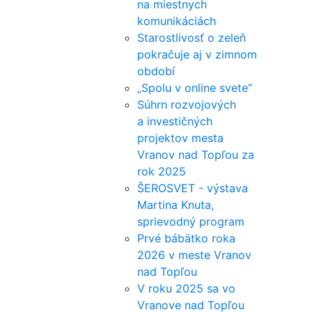
na miestnych
komunikáciách
Starostlivosť o zeleň
pokračuje aj v zimnom
období
„Spolu v online svete“
Súhrn rozvojových
a investičných
projektov mesta
Vranov nad Topľou za
rok 2025
ŠEROSVET - výstava
Martina Knuta,
sprievodný program
Prvé bábätko roka
2026 v meste Vranov
nad Topľou
V roku 2025 sa vo
Vranove nad Topľou