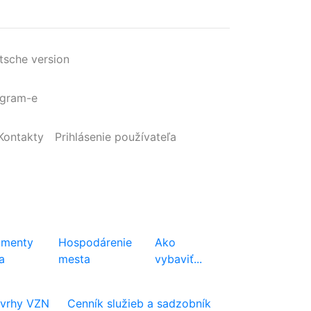
tsche version
agram-e
Kontakty
Prihlásenie
používateľa
menty
Hospodárenie
Ako
a
mesta
vybaviť...
vrhy VZN
Cenník služieb a sadzobník