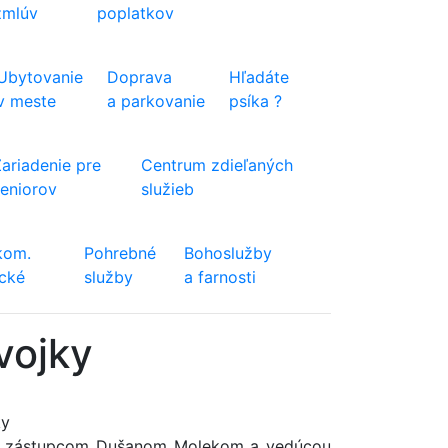
zmlúv
poplatkov
Ubytovanie
Doprava
Hľadáte
v meste
a parkovanie
psíka ?
Zariadenie pre
Centrum zdieľaných
seniorov
služieb
kom.
Pohrebné
Bohoslužby
ické
služby
a farnosti
vojky
ky
jim zástupcom Dušanom Molekom a vedúcou