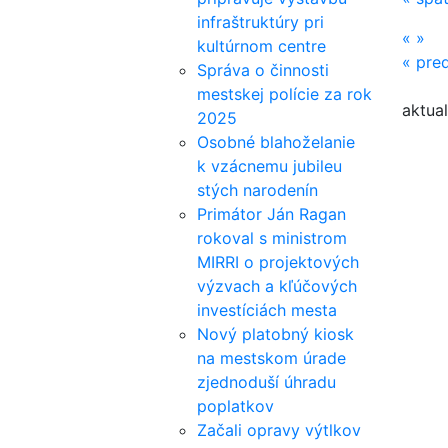
infraštruktúry pri
«
»
kultúrnom centre
«
pred
Správa o činnosti
mestskej polície za rok
aktual
2025
Osobné blahoželanie
k vzácnemu jubileu
stých narodenín
Primátor Ján Ragan
rokoval s ministrom
MIRRI o projektových
výzvach a kľúčových
investíciách mesta
Nový platobný kiosk
na mestskom úrade
zjednoduší úhradu
poplatkov
Začali opravy výtlkov