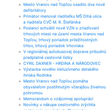
Mesto Vranov nad Topľou osadilo dva nové
defibrilátory
Primátor menoval riaditeľku MŠ Dlhá ulica
a riaditeľa CVČ M. R. Štefánika
Poslanci schválili nové VZN o zriaďovaní
trhových miest na území mesta Vranov nad
Topľou, trhový poriadok príležitostných
trhov, trhový poriadok trhoviska
V regionálnej autobusovej doprave pribudnú
predplatné cestovné lístky
CYRIL DAXNER - HRDINA A NÁRODOVEC
Výstavba nového inkluzívneho detského
ihriska Rodinka
Mesto Vranov nad Topľou pomáha
obyvateľom postihnutým včerajšou živelnou
pohromou
Memorandum o vzájomnej spolupráci
Novinky v nákupe cestovného zrýchlia