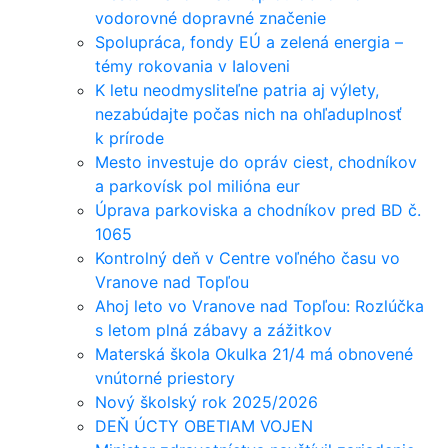
vodorovné dopravné značenie
Spolupráca, fondy EÚ a zelená energia –
témy rokovania v Ialoveni
K letu neodmysliteľne patria aj výlety,
nezabúdajte počas nich na ohľaduplnosť
k prírode
Mesto investuje do opráv ciest, chodníkov
a parkovísk pol milióna eur
Úprava parkoviska a chodníkov pred BD č.
1065
Kontrolný deň v Centre voľného času vo
Vranove nad Topľou
Ahoj leto vo Vranove nad Topľou: Rozlúčka
s letom plná zábavy a zážitkov
Materská škola Okulka 21/4 má obnovené
vnútorné priestory
Nový školský rok 2025/2026
DEŇ ÚCTY OBETIAM VOJEN