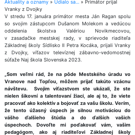
Aktuality a oznamy
»
Udialo sa...
»
Primátor prijal
Vranky z Dvojky
V stredu 17. januára primátor mesta Ján Ragan spolu
so svojim zástupcom Dušanom Molekom a vedúcou
oddelenia školstva Valériou Novikmecovou,
v zasadačke mestskej rady, v sprievode riaditeľa
Základnej školy Sídlisko II Petra Kocáka, prijali Vranky
z Dvojky, víťazov televíznej zábavno-vedomostnej
súťaže Naj škola Slovenska 2023.
„Som veľmi rád, že na pôde Mestského úradu vo
Vranove nad Topľou, môžem prijať takúto vzácnu
návštevu. Svojim víťazstvom ste ukázali, že ste
nielen šikovní a talentovaní žiaci, ale aj to, že viete
pracovať ako kolektív a bojovať za vašu školu. Verím,
že tento úžasný úspech je silnou motiváciou do
vášho ďalšieho štúdia a do ďalších vašich
úspechoch. Dovoľte mi poďakovať vám, vašim
pedagógom, ako aj riaditeľovi Základnej školy