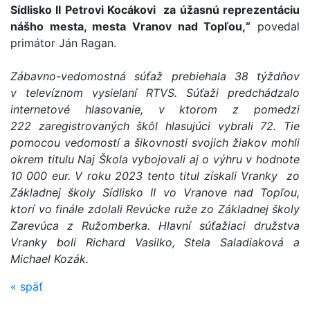
Sídlisko II Petrovi Kocákovi za úžasnú reprezentáciu
nášho mesta, mesta Vranov nad Topľou,“
povedal
primátor Ján Ragan.
Zábavno-vedomostná súťaž prebiehala 38 týždňov
v televíznom vysielaní RTVS. Súťaži predchádzalo
internetové hlasovanie, v ktorom z pomedzi
222 zaregistro­vaných škôl hlasujúci vybrali 72. Tie
pomocou vedomostí a šikovnosti svojich žiakov mohli
okrem titulu Naj Škola vybojovali aj o výhru v hodnote
10 000 eur. V roku 2023 tento titul získali Vranky zo
Základnej školy Sídlisko II vo Vranove nad Topľou,
ktorí vo finále zdolali Revúcke ruže zo Základnej školy
Zarevúca z Ružomberka. Hlavní súťažiaci družstva
Vranky boli Richard Vasilko, Stela Saladiaková a
Michael Kozák.
«
späť