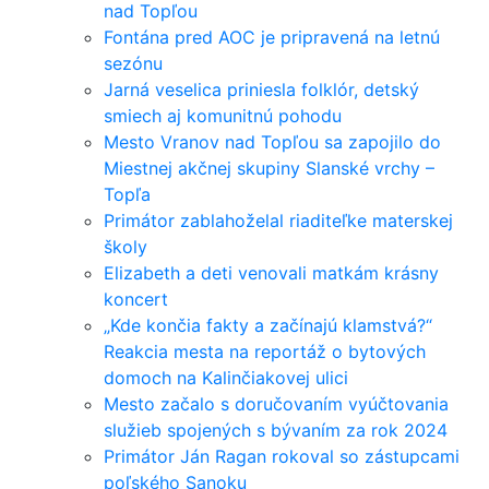
nad Topľou
Fontána pred AOC je pripravená na letnú
sezónu
Jarná veselica priniesla folklór, detský
smiech aj komunitnú pohodu
Mesto Vranov nad Topľou sa zapojilo do
Miestnej akčnej skupiny Slanské vrchy –
Topľa
Primátor zablahoželal riaditeľke materskej
školy
Elizabeth a deti venovali matkám krásny
koncert
„Kde končia fakty a začínajú klamstvá?“
Reakcia mesta na reportáž o bytových
domoch na Kalinčiakovej ulici
Mesto začalo s doručovaním vyúčtovania
služieb spojených s bývaním za rok 2024
Primátor Ján Ragan rokoval so zástupcami
poľského Sanoku