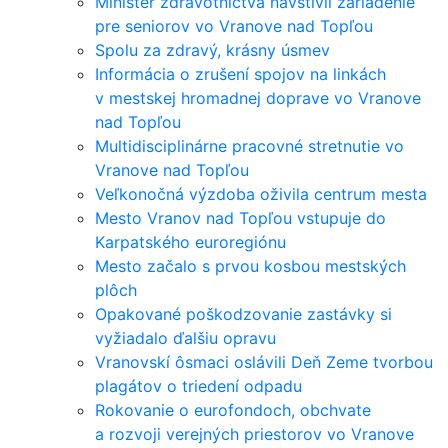
Minister zdravotníctva navštívil zariadenie
pre seniorov vo Vranove nad Topľou
Spolu za zdravý, krásny úsmev
Informácia o zrušení spojov na linkách
v mestskej hromadnej doprave vo Vranove
nad Topľou
Multidisciplinárne pracovné stretnutie vo
Vranove nad Topľou
Veľkonočná výzdoba oživila centrum mesta
Mesto Vranov nad Topľou vstupuje do
Karpatského euroregiónu
Mesto začalo s prvou kosbou mestských
plôch
Opakované poškodzovanie zastávky si
vyžiadalo ďalšiu opravu
Vranovskí ôsmaci oslávili Deň Zeme tvorbou
plagátov o triedení odpadu
Rokovanie o eurofondoch, obchvate
a rozvoji verejných priestorov vo Vranove