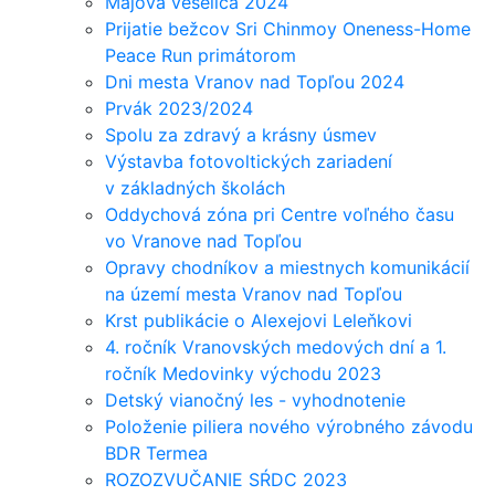
Májová veselica 2024
Prijatie bežcov Sri Chinmoy Oneness-Home
Peace Run primátorom
Dni mesta Vranov nad Topľou 2024
Prvák 2023/2024
Spolu za zdravý a krásny úsmev
Výstavba fotovoltických zariadení
v základných školách
Oddychová zóna pri Centre voľného času
vo Vranove nad Topľou
Opravy chodníkov a miestnych komunikácií
na území mesta Vranov nad Topľou
Krst publikácie o Alexejovi Leleňkovi
4. ročník Vranovských medových dní a 1.
ročník Medovinky východu 2023
Detský vianočný les - vyhodnotenie
Položenie piliera nového výrobného závodu
BDR Termea
ROZOZVUČANIE SŔDC 2023