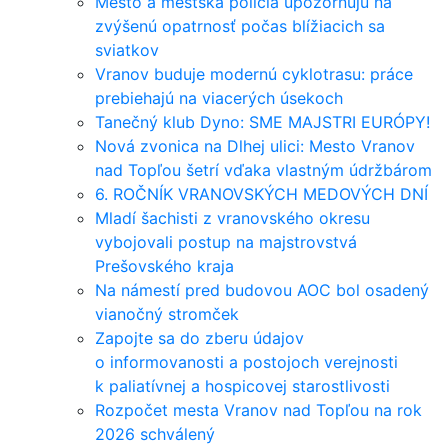
Mesto a mestská polícia upozorňujú na
zvýšenú opatrnosť počas blížiacich sa
sviatkov
Vranov buduje modernú cyklotrasu: práce
prebiehajú na viacerých úsekoch
Tanečný klub Dyno: SME MAJSTRI EURÓPY!
Nová zvonica na Dlhej ulici: Mesto Vranov
nad Topľou šetrí vďaka vlastným údržbárom
6. ROČNÍK VRANOVSKÝCH MEDOVÝCH DNÍ
Mladí šachisti z vranovského okresu
vybojovali postup na majstrovstvá
Prešovského kraja
Na námestí pred budovou AOC bol osadený
vianočný stromček
Zapojte sa do zberu údajov
o informovanosti a postojoch verejnosti
k paliatívnej a hospicovej starostlivosti
Rozpočet mesta Vranov nad Topľou na rok
2026 schválený