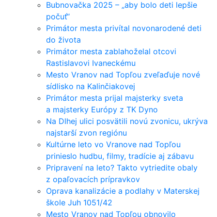
Bubnovačka 2025 – „aby bolo deti lepšie
počuť“
Primátor mesta privítal novonarodené deti
do života
Primátor mesta zablahoželal otcovi
Rastislavovi Ivaneckému
Mesto Vranov nad Topľou zveľaďuje nové
sídlisko na Kalinčiakovej
Primátor mesta prijal majsterky sveta
a majsterky Európy z TK Dyno
Na Dlhej ulici posvätili novú zvonicu, ukrýva
najstarší zvon regiónu
Kultúrne leto vo Vranove nad Topľou
prinieslo hudbu, filmy, tradície aj zábavu
Pripravení na leto? Takto vytriedite obaly
z opaľovacích prípravkov
Oprava kanalizácie a podlahy v Materskej
škole Juh 1051/42
Mesto Vranov nad Topľou obnovilo