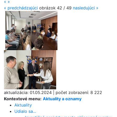
«
»
«
predchádzajúci
obrázok
42 / 49
nasledujúci
»
aktualizácia:
01.05.2024
|
počet zobrazení:
8 222
Kontextové menu:
Aktuality a oznamy
Aktuality
Udialo sa...