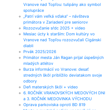
Vranove nad Topľou: tulipány ako symbol
spolupráce
„Patrí vám veľká vďaka“ – návšteva
primátora v Zariadení pre seniorov
Rozozvučanie sŕdc 2025 + video
Mesiac úcty k starším: Dom kultúry vo
Vranove nad Topľou rozozvučali Cigánski
diabli
Prvák 2025/2026
Primátor mesta Ján Ragan prijal úspešných
mladých atlétov
Burza informácií vo Vranove: desať
stredných škôl priblížilo deviatakom svoje
odbory
Deň materských škôl + video
6. ROČNÍK VRANOVSKÝCH MEDOVÝCH DNI
a 3. ROČNÍK MEDOVINKA VÝCHODU
Oprava parkoviska oproti BD 819