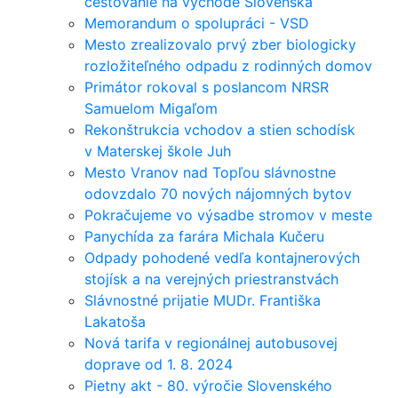
cestovanie na východe Slovenska
Memorandum o spolupráci - VSD
Mesto zrealizovalo prvý zber biologicky
rozložiteľného odpadu z rodinných domov
Primátor rokoval s poslancom NRSR
Samuelom Migaľom
Rekonštrukcia vchodov a stien schodísk
v Materskej škole Juh
Mesto Vranov nad Topľou slávnostne
odovzdalo 70 nových nájomných bytov
Pokračujeme vo výsadbe stromov v meste
Panychída za farára Michala Kučeru
Odpady pohodené vedľa kontajnerových
stojísk a na verejných priestranstvách
Slávnostné prijatie MUDr. Františka
Lakatoša
Nová tarifa v regionálnej autobusovej
doprave od 1. 8. 2024
Pietny akt - 80. výročie Slovenského