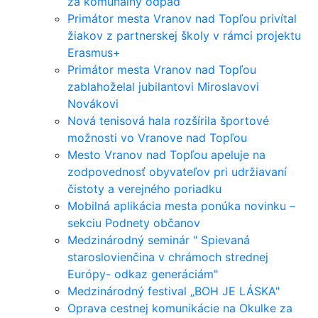
za komunálny odpad
Primátor mesta Vranov nad Topľou privítal
žiakov z partnerskej školy v rámci projektu
Erasmus+
Primátor mesta Vranov nad Topľou
zablahoželal jubilantovi Miroslavovi
Novákovi
Nová tenisová hala rozšírila športové
možnosti vo Vranove nad Topľou
Mesto Vranov nad Topľou apeluje na
zodpovednosť obyvateľov pri udržiavaní
čistoty a verejného poriadku
Mobilná aplikácia mesta ponúka novinku –
sekciu Podnety občanov
Medzinárodný seminár " Spievaná
staroslovienčina v chrámoch strednej
Európy- odkaz generáciám"
Medzinárodný festival „BOH JE LÁSKA"
Oprava cestnej komunikácie na Okulke za