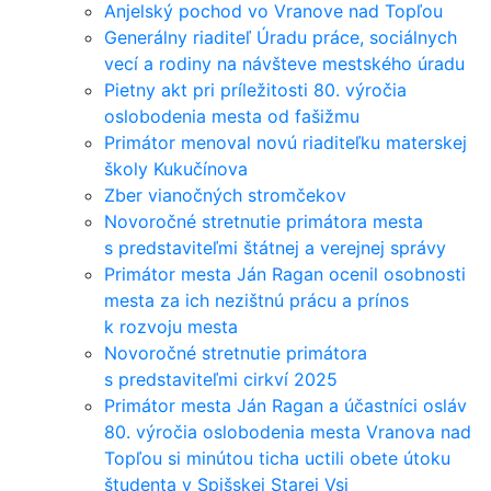
Anjelský pochod vo Vranove nad Topľou
Generálny riaditeľ Úradu práce, sociálnych
vecí a rodiny na návšteve mestského úradu
Pietny akt pri príležitosti 80. výročia
oslobodenia mesta od fašižmu
Primátor menoval novú riaditeľku materskej
školy Kukučínova
Zber vianočných stromčekov
Novoročné stretnutie primátora mesta
s predstaviteľmi štátnej a verejnej správy
Primátor mesta Ján Ragan ocenil osobnosti
mesta za ich nezištnú prácu a prínos
k rozvoju mesta
Novoročné stretnutie primátora
s predstaviteľmi cirkví 2025
Primátor mesta Ján Ragan a účastníci osláv
80. výročia oslobodenia mesta Vranova nad
Topľou si minútou ticha uctili obete útoku
študenta v Spišskej Starej Vsi