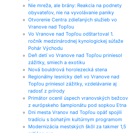
Nie mreža, ale brány: Reakcia na podnety
obyvateľov, nie na vyvolávanie paniky
Otvorenie Centra zdieľaných služieb vo
Vranove nad Topľou
Vo Vranove nad Topľou odštartoval 1.
ročník medzinárodnej kynologickej súťaže
Pohár Východu
Deň detí vo Vranove nad Topľou priniesol
zážitky, smiech a exotiku
Nová bouldrová horolezecká stena
Regionálny lesnícky deň vo Vranove nad
Topľou priniesol zážitky, vzdelávanie aj
radosť z prírody
Primátor ocenil úspech vranovských bežcov
z európskeho šampionátu pod sopkou Etna
Dni mesta Vranov nad Topľou opäť spojili
tradíciu s bohatým kultúrnym programom
Modernizácia mestských škôl za takmer 1,5