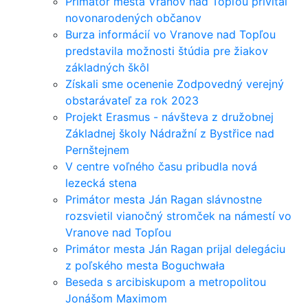
Primátor mesta Vranov nad Topľou privítal
novonarodených občanov
Burza informácií vo Vranove nad Topľou
predstavila možnosti štúdia pre žiakov
základných škôl
Získali sme ocenenie Zodpovedný verejný
obstarávateľ za rok 2023
Projekt Erasmus - návšteva z družobnej
Základnej školy Nádražní z Bystřice nad
Pernštejnem
V centre voľného času pribudla nová
lezecká stena
Primátor mesta Ján Ragan slávnostne
rozsvietil vianočný stromček na námestí vo
Vranove nad Topľou
Primátor mesta Ján Ragan prijal delegáciu
z poľského mesta Boguchwała
Beseda s arcibiskupom a metropolitou
Jonášom Maximom