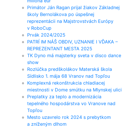
milióna eur
Primátor Ján Ragan prijal žiakov Základnej
školy Bernolákova po úspešnej
reprezentácii na Majstrovstvách Európy
v RoboCup
Prvák 2024/2025
PATRÍ IM NÁŠ OBDIV, UZNANIE I VĎAKA –
REPREZENTANT MESTA 2025
TK Dyno má majsterky sveta v disco dance
show
Rozlúčka predškolákov Materská škola
Sídlisko 1. mája 68 Vranov nad Topľou
Komplexná rekonštrukcia chladiacej
miestnosti v Dome smútku na Mlynskej ulici
Preplatky za teplo a modernizácia
tepelného hospodárstva vo Vranove nad
Topľou
Mesto uzavrelo rok 2024 s prebytkom
a zníženým dlhom