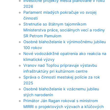
Investičné projekty mesta plánované v roku
2026
Parlament mladých pokračuje vo svojej
činnosti
Stretnutie so štátnym tajomníkom
Ministerstva práce, sociálnych vecí a rodiny
SR Petrom Pamulom
Osobné blahoželanie k výnimočnému jubileu
100 rokov
Nové vodozádržné opatrenia ako reakcia na
klimatické výzvy
Vranov nad Topľou pripravuje výstavbu
infraštruktúry pri kultúrnom centre
Správa o činnosti mestskej polície za rok
2025
Osobné blahoželanie k vzácnemu jubileu
stých narodenín
Primátor Ján Ragan rokoval s ministrom
MIRRI o projektových výzvach a kľúčových