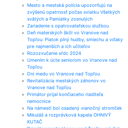
Mesto a mestská polícia upozorňujú na
zvýšenú opatrnosť počas sviatku Všetkých
svätých a Pamiatky zosnulých
Zariadenie s opatrovateľskou službou
Deň materských škôl vo Vranove nad
Topľou: Piatok plný hudby, smiechu a vďaky
pre najmenších a ich učiteľov
Rozozvučanie sŕdc 2024
Umením k úcte seniorom vo Vranove nad
Topľou
Dni medu vo Vranove nad Topľou
Revitalizácia mestských záhonov vo
Vranove nad Topľou
Primátor prijal končiaceho riaditeľa
nemocnice
Na námestí bol osadený vianočný stromček
Mikuláš a rozprávková kapela OHNIVÝ
KUTAČ