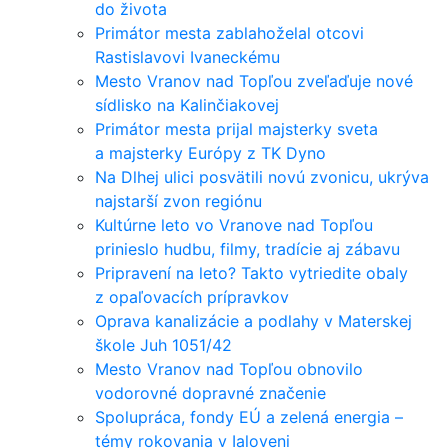
do života
Primátor mesta zablahoželal otcovi
Rastislavovi Ivaneckému
Mesto Vranov nad Topľou zveľaďuje nové
sídlisko na Kalinčiakovej
Primátor mesta prijal majsterky sveta
a majsterky Európy z TK Dyno
Na Dlhej ulici posvätili novú zvonicu, ukrýva
najstarší zvon regiónu
Kultúrne leto vo Vranove nad Topľou
prinieslo hudbu, filmy, tradície aj zábavu
Pripravení na leto? Takto vytriedite obaly
z opaľovacích prípravkov
Oprava kanalizácie a podlahy v Materskej
škole Juh 1051/42
Mesto Vranov nad Topľou obnovilo
vodorovné dopravné značenie
Spolupráca, fondy EÚ a zelená energia –
témy rokovania v Ialoveni