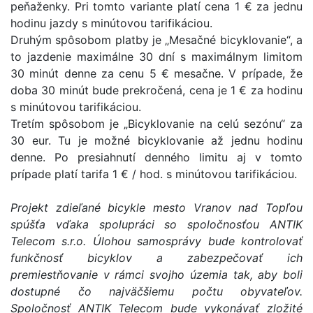
peňaženky. Pri tomto variante platí cena 1 € za jednu
hodinu jazdy s minútovou tarifikáciou.
Druhým spôsobom platby je „Mesačné bicyklovanie“, a
to jazdenie maximálne 30 dní s maximálnym limitom
30 minút denne za cenu 5 € mesačne. V prípade, že
doba 30 minút bude prekročená, cena je 1 € za hodinu
s minútovou tarifikáciou.
Tretím spôsobom je „Bicyklovanie na celú sezónu“ za
30 eur. Tu je možné bicyklovanie až jednu hodinu
denne. Po presiahnutí denného limitu aj v tomto
prípade platí tarifa 1 € / hod. s minútovou tarifikáciou.
Projekt zdieľané bicykle mesto Vranov nad Topľou
spúšťa vďaka spolupráci so spoločnosťou ANTIK
Telecom s.r.o. Úlohou samosprávy bude kontrolovať
funkčnosť bicyklov a zabezpečovať ich
premiestňovanie v rámci svojho územia tak, aby boli
dostupné čo najväčšiemu počtu obyvateľov.
Spoločnosť ANTIK Telecom bude vykonávať zložité