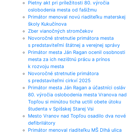
Pietny akt pri príležitosti 80. výročia
oslobodenia mesta od fašižmu
Primátor menoval novú riaditeľku materskej
školy Kukučínova
Zber vianočných stromčekov
Novoročné stretnutie primátora mesta
s predstaviteľmi štátnej a verejnej správy
Primátor mesta Ján Ragan ocenil osobnosti
mesta za ich nezištnú prácu a prínos
k rozvoju mesta
Novoročné stretnutie primátora
s predstaviteľmi cirkví 2025
Primátor mesta Ján Ragan a účastníci osláv
80. výročia oslobodenia mesta Vranova nad
Topľou si minútou ticha uctili obete útoku
študenta v Spišskej Starej Vsi
Mesto Vranov nad Topľou osadilo dva nové
defibrilátory
Primátor menoval riaditeľku MŠ Dlhá ulica