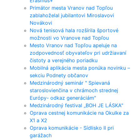
Erasmus+
Primátor mesta Vranov nad Topľou
zablahoželal jubilantovi Miroslavovi
Novákovi
Nová tenisová hala rozšírila športové
možnosti vo Vranove nad Topľou
Mesto Vranov nad Topľou apeluje na
zodpovednosť obyvateľov pri udržiavaní
čistoty a verejného poriadku
Mobilná aplikácia mesta ponúka novinku –
sekciu Podnety občanov
Medzinárodný seminár " Spievaná
staroslovienčina v chrámoch strednej
Európy- odkaz generáciám"
Medzinárodný festival „BOH JE LÁSKA"
Oprava cestnej komunikácie na Okulke za
X1 a X2
Oprava komunikácie - Sídlisko II pri
garážach