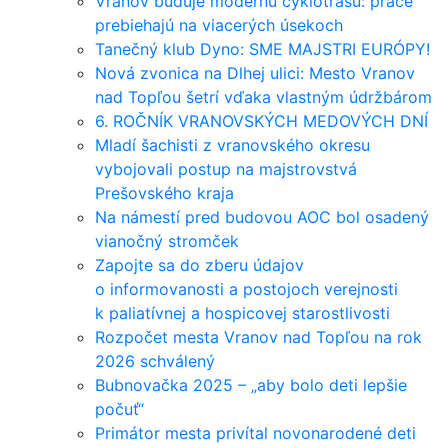
Vranov buduje modernú cyklotrasu: práce
prebiehajú na viacerých úsekoch
Tanečný klub Dyno: SME MAJSTRI EURÓPY!
Nová zvonica na Dlhej ulici: Mesto Vranov
nad Topľou šetrí vďaka vlastným údržbárom
6. ROČNÍK VRANOVSKÝCH MEDOVÝCH DNÍ
Mladí šachisti z vranovského okresu
vybojovali postup na majstrovstvá
Prešovského kraja
Na námestí pred budovou AOC bol osadený
vianočný stromček
Zapojte sa do zberu údajov
o informovanosti a postojoch verejnosti
k paliatívnej a hospicovej starostlivosti
Rozpočet mesta Vranov nad Topľou na rok
2026 schválený
Bubnovačka 2025 – „aby bolo deti lepšie
počuť“
Primátor mesta privítal novonarodené deti