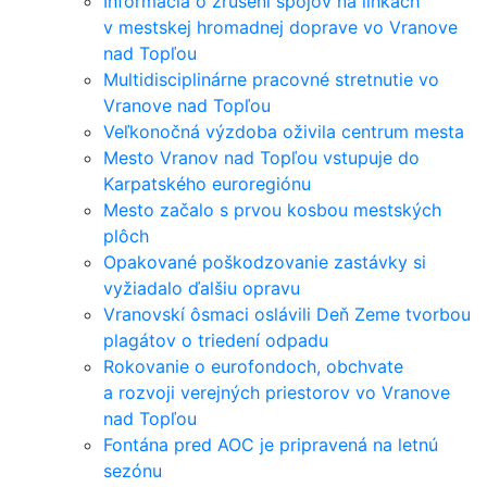
Informácia o zrušení spojov na linkách
v mestskej hromadnej doprave vo Vranove
nad Topľou
Multidisciplinárne pracovné stretnutie vo
Vranove nad Topľou
Veľkonočná výzdoba oživila centrum mesta
Mesto Vranov nad Topľou vstupuje do
Karpatského euroregiónu
Mesto začalo s prvou kosbou mestských
plôch
Opakované poškodzovanie zastávky si
vyžiadalo ďalšiu opravu
Vranovskí ôsmaci oslávili Deň Zeme tvorbou
plagátov o triedení odpadu
Rokovanie o eurofondoch, obchvate
a rozvoji verejných priestorov vo Vranove
nad Topľou
Fontána pred AOC je pripravená na letnú
sezónu