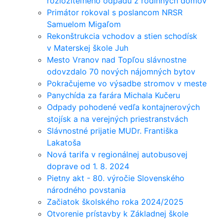
rozložiteľného odpadu z rodinných domov
Primátor rokoval s poslancom NRSR
Samuelom Migaľom
Rekonštrukcia vchodov a stien schodísk
v Materskej škole Juh
Mesto Vranov nad Topľou slávnostne
odovzdalo 70 nových nájomných bytov
Pokračujeme vo výsadbe stromov v meste
Panychída za farára Michala Kučeru
Odpady pohodené vedľa kontajnerových
stojísk a na verejných priestranstvách
Slávnostné prijatie MUDr. Františka
Lakatoša
Nová tarifa v regionálnej autobusovej
doprave od 1. 8. 2024
Pietny akt - 80. výročie Slovenského
národného povstania
Začiatok školského roka 2024/2025
Otvorenie prístavby k Základnej škole