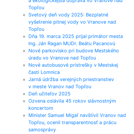
a ekologickejšia doprava vo Vranove nad
Topľou
Svetový deň vody 2025: Bezplatné
vyšetrenie pitnej vody vo Vranove nad
Topľou
Dňa 19. marca 2025 prijal primátor mesta
Ing. Ján Ragan MUDr. Beátu Pacanovú
Nové parkovisko pri budove Mestského
úradu vo Vranove nad Topľou
Nové autobusové prístrešky v Mestskej
časti Lomnica
Jarná údržba verejných priestranstiev
v meste Vranov nad Topľou
Deň učiteľov 2025
Ozvena oslávila 45 rokov slávnostným
koncertom
Minister Samuel Migaľ navštívil Vranov nad
Topľou, ocenil transparentnosť a prácu
samosprávy