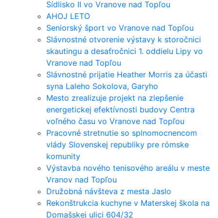
Sídlisko II vo Vranove nad Topľou
AHOJ LETO
Seniorský šport vo Vranove nad Topľou
Slávnostné otvorenie výstavy k storočnici
skautingu a desaťročnici 1. oddielu Lipy vo
Vranove nad Topľou
Slávnostné prijatie Heather Morris za účasti
syna Laleho Sokolova, Garyho
Mesto zrealizuje projekt na zlepšenie
energetickej efektívnosti budovy Centra
voľného času vo Vranove nad Topľou
Pracovné stretnutie so splnomocnencom
vlády Slovenskej republiky pre rómske
komunity
Výstavba nového tenisového areálu v meste
Vranov nad Topľou
Družobná návšteva z mesta Jaslo
Rekonštrukcia kuchyne v Materskej škola na
Domašskej ulici 604/32