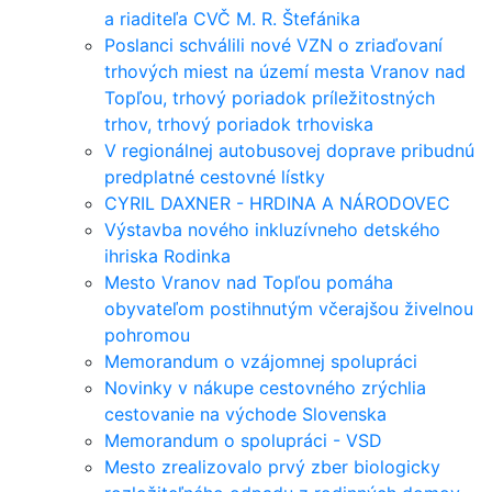
a riaditeľa CVČ M. R. Štefánika
Poslanci schválili nové VZN o zriaďovaní
trhových miest na území mesta Vranov nad
Topľou, trhový poriadok príležitostných
trhov, trhový poriadok trhoviska
V regionálnej autobusovej doprave pribudnú
predplatné cestovné lístky
CYRIL DAXNER - HRDINA A NÁRODOVEC
Výstavba nového inkluzívneho detského
ihriska Rodinka
Mesto Vranov nad Topľou pomáha
obyvateľom postihnutým včerajšou živelnou
pohromou
Memorandum o vzájomnej spolupráci
Novinky v nákupe cestovného zrýchlia
cestovanie na východe Slovenska
Memorandum o spolupráci - VSD
Mesto zrealizovalo prvý zber biologicky