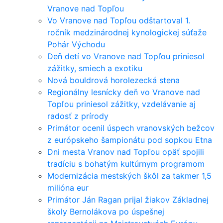
Vranove nad Topľou
Vo Vranove nad Topľou odštartoval 1.
ročník medzinárodnej kynologickej súťaže
Pohár Východu
Deň detí vo Vranove nad Topľou priniesol
zážitky, smiech a exotiku
Nová bouldrová horolezecká stena
Regionálny lesnícky deň vo Vranove nad
Topľou priniesol zážitky, vzdelávanie aj
radosť z prírody
Primátor ocenil úspech vranovských bežcov
z európskeho šampionátu pod sopkou Etna
Dni mesta Vranov nad Topľou opäť spojili
tradíciu s bohatým kultúrnym programom
Modernizácia mestských škôl za takmer 1,5
milióna eur
Primátor Ján Ragan prijal žiakov Základnej
školy Bernolákova po úspešnej