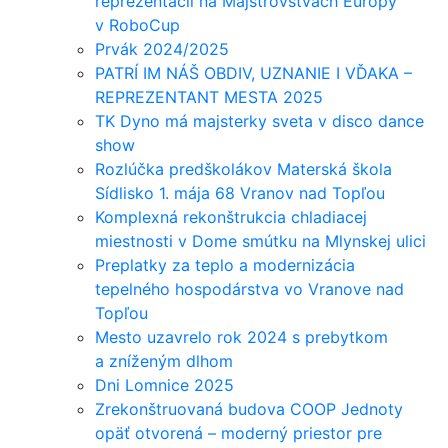
reprezentácii na Majstrovstvách Európy
v RoboCup
Prvák 2024/2025
PATRÍ IM NÁŠ OBDIV, UZNANIE I VĎAKA –
REPREZENTANT MESTA 2025
TK Dyno má majsterky sveta v disco dance
show
Rozlúčka predškolákov Materská škola
Sídlisko 1. mája 68 Vranov nad Topľou
Komplexná rekonštrukcia chladiacej
miestnosti v Dome smútku na Mlynskej ulici
Preplatky za teplo a modernizácia
tepelného hospodárstva vo Vranove nad
Topľou
Mesto uzavrelo rok 2024 s prebytkom
a zníženým dlhom
Dni Lomnice 2025
Zrekonštruovaná budova COOP Jednoty
opäť otvorená – moderný priestor pre