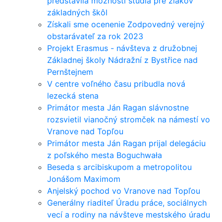
predstavila možnosti štúdia pre žiakov
základných škôl
Získali sme ocenenie Zodpovedný verejný
obstarávateľ za rok 2023
Projekt Erasmus - návšteva z družobnej
Základnej školy Nádražní z Bystřice nad
Pernštejnem
V centre voľného času pribudla nová
lezecká stena
Primátor mesta Ján Ragan slávnostne
rozsvietil vianočný stromček na námestí vo
Vranove nad Topľou
Primátor mesta Ján Ragan prijal delegáciu
z poľského mesta Boguchwała
Beseda s arcibiskupom a metropolitou
Jonášom Maximom
Anjelský pochod vo Vranove nad Topľou
Generálny riaditeľ Úradu práce, sociálnych
vecí a rodiny na návšteve mestského úradu