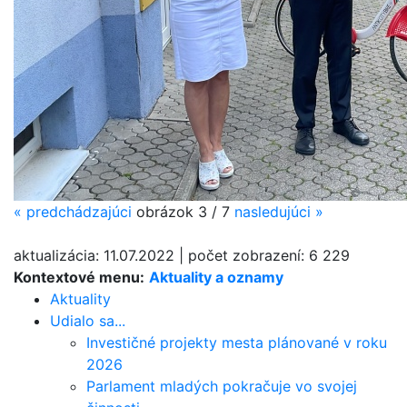
«
predchádzajúci
obrázok
3 / 7
nasledujúci
»
aktualizácia:
11.07.2022
|
počet zobrazení:
6 229
Kontextové menu:
Aktuality a oznamy
Aktuality
Udialo sa...
Investičné projekty mesta plánované v roku
2026
Parlament mladých pokračuje vo svojej