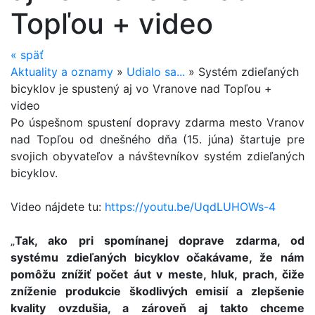
Topľou + video
«
späť
Aktuality a oznamy
»
Udialo sa...
»
Systém zdieľaných
bicyklov je spustený aj vo Vranove nad Topľou +
video
Po úspešnom spustení dopravy zdarma mesto Vranov
nad Topľou od dnešného dňa (15. júna) štartuje pre
svojich obyvateľov a návštevníkov systém zdieľaných
bicyklov.
Video nájdete tu:
https://youtu.be/UqdLUHOWs-4
„
Tak, ako pri spomínanej doprave zdarma, od
systému zdieľaných bicyklov očakávame, že nám
pomôžu znížiť počet áut v meste, hluk, prach, čiže
zníženie produkcie škodlivých emisií a zlepšenie
kvality ovzdušia, a zároveň aj takto chceme