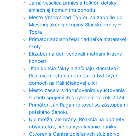
Jarná veselica priniesla folklór, detský
smiech aj komunitnú pohodu
Mesto Vranov nad Topľou sa zapojilo do
Miestnej akčnej skupiny Slanské vrchy –
Topľa
Primátor zablahoželal riaditeľke materskej
školy
Elizabeth a deti venovali matkám krásny
koncert
„Kde končia fakty a začínajú klamstvá?“
Reakcia mesta na reportáž o bytových
domoch na Kalinčiakovej ulici
Mesto začalo s doručovaním vyúčtovania
služieb spojených s bývaním za rok 2024
Primátor Ján Ragan rokoval so zástupcami
poľského Sanoku
Nie mreža, ale brány: Reakcia na podnety
obyvateľov, nie na vyvolávanie paniky
Otvorenie Centra zdieľaných služieb vo