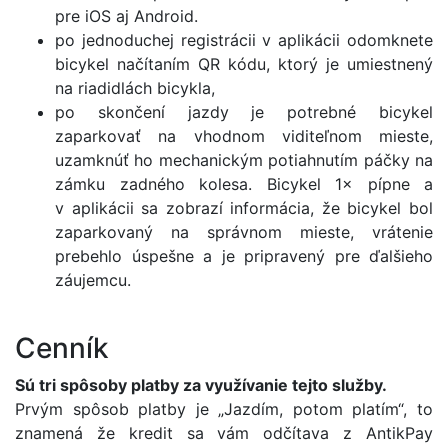
pre iOS aj Android.
po jednoduchej registrácii v aplikácii odomknete
bicykel načítaním QR kódu, ktorý je umiestnený
na riadidlách bicykla,
po skončení jazdy je potrebné bicykel
zaparkovať na vhodnom viditeľnom mieste,
uzamknúť ho mechanickým potiahnutím páčky na
zámku zadného kolesa. Bicykel 1× pípne a
v aplikácii sa zobrazí informácia, že bicykel bol
zaparkovaný na správnom mieste, vrátenie
prebehlo úspešne a je pripravený pre ďalšieho
záujemcu.
Cenník
Sú tri spôsoby platby za využívanie tejto služby.
Prvým spôsob platby je „Jazdím, potom platím“, to
znamená že kredit sa vám odčítava z AntikPay