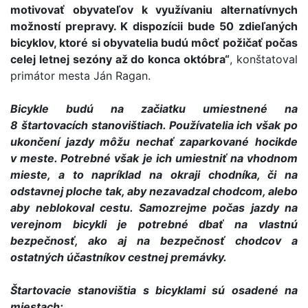
motivovať obyvateľov k využívaniu alternatívnych
možností prepravy. K dispozícii bude 50 zdieľaných
bicyklov, ktoré si obyvatelia budú môcť požičať počas
celej letnej sezóny až do konca októbra“
, konštatoval
primátor mesta Ján Ragan.
Bicykle budú na začiatku umiestnené na
8 štartovacích stanovištiach. Používatelia ich však po
ukončení jazdy môžu nechať zaparkované hocikde
v meste. Potrebné však je ich umiestniť na vhodnom
mieste, a to napríklad na okraji chodníka, či na
odstavnej ploche tak, aby nezavadzal chodcom, alebo
aby neblokoval cestu. Samozrejme počas jazdy na
verejnom bicykli je potrebné dbať na vlastnú
bezpečnosť, ako aj na bezpečnosť chodcov a
ostatných účastníkov cestnej premávky.
Štartovacie stanovištia s bicyklami sú osadené na
miestach: