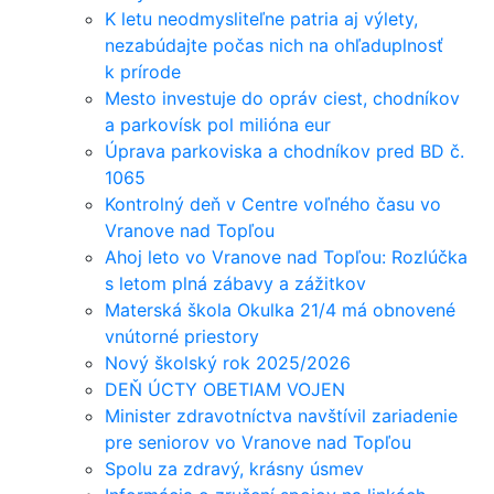
K letu neodmysliteľne patria aj výlety,
nezabúdajte počas nich na ohľaduplnosť
k prírode
Mesto investuje do opráv ciest, chodníkov
a parkovísk pol milióna eur
Úprava parkoviska a chodníkov pred BD č.
1065
Kontrolný deň v Centre voľného času vo
Vranove nad Topľou
Ahoj leto vo Vranove nad Topľou: Rozlúčka
s letom plná zábavy a zážitkov
Materská škola Okulka 21/4 má obnovené
vnútorné priestory
Nový školský rok 2025/2026
DEŇ ÚCTY OBETIAM VOJEN
Minister zdravotníctva navštívil zariadenie
pre seniorov vo Vranove nad Topľou
Spolu za zdravý, krásny úsmev