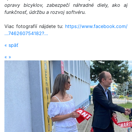
opravy bicyklov, zabezpečí náhradné diely, ako aj
funkčnosť, údržbu a rozvoj softvéru.
Viac fotografií nájdete tu:
https://www.facebook.com/
…746260754182?…
«
späť
«
»