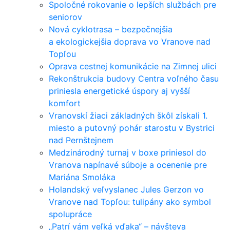
Spoločné rokovanie o lepších službách pre
seniorov
Nová cyklotrasa – bezpečnejšia
a ekologickejšia doprava vo Vranove nad
Topľou
Oprava cestnej komunikácie na Zimnej ulici
Rekonštrukcia budovy Centra voľného času
priniesla energetické úspory aj vyšší
komfort
Vranovskí žiaci základných škôl získali 1.
miesto a putovný pohár starostu v Bystrici
nad Pernštejnem
Medzinárodný turnaj v boxe priniesol do
Vranova napínavé súboje a ocenenie pre
Mariána Smoláka
Holandský veľvyslanec Jules Gerzon vo
Vranove nad Topľou: tulipány ako symbol
spolupráce
„Patrí vám veľká vďaka“ – návšteva