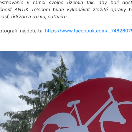
estňovanie v rámci svojho územia tak, aby boli dos
čnosť ANTIK Telecom bude vykonávať zložité opravy bic
osť, údržbu a rozvoj softvéru.
otografií nájdete tu:
https://www.facebook.com/…746260
ť