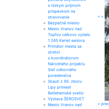
s nízkym príjmom
príspevkom na
«
»
stravovanie
Bezpečné miesto
Mesto Vranov nad
Topľou celkovo vydalo
1 245 Kariet seniora
Primátor mesta sa
stretol
s koordinátorom
Národného projektu
Sieť odborného
poradenstva
Skauti z 95. zboru
Lipy priniesli
Betlehemské svetlo
Výstava ŠEROSVET
«
pred
Mesto Vranov nad