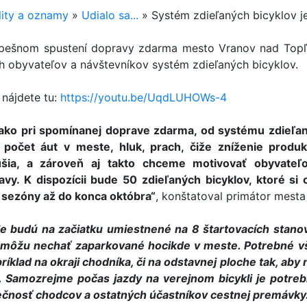
lity a oznamy
»
Udialo sa...
»
Systém zdieľaných bicyklov j
pešnom spustení dopravy zdarma mesto Vranov nad Topľou
ch obyvateľov a návštevníkov systém zdieľaných bicyklov.
 nájdete tu:
https://youtu.be/UqdLUHOWs-4
 ako pri spomínanej doprave zdarma, od systému zdieľ
ť počet áut v meste, hluk, prach, čiže zníženie produk
šia, a zároveň aj takto chceme motivovať obyvateľo
avy. K dispozícii bude 50 zdieľaných bicyklov, ktoré si
j sezóny až do konca októbra“
, konštatoval primátor mesta
le budú na začiatku umiestnené na 8 štartovacích stanovi
 môžu nechať zaparkované hocikde v meste. Potrebné vš
príklad na okraji chodníka, či na odstavnej ploche tak, a
. Samozrejme počas jazdy na verejnom bicykli je potreb
čnosť chodcov a ostatných účastníkov cestnej premávky