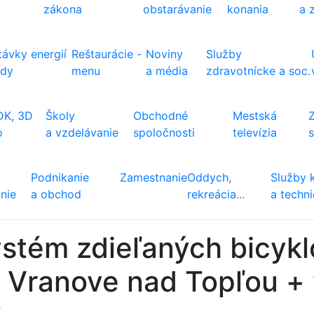
zákona
obstarávanie
konania
a 
ávky energií
Reštaurácie -
Noviny
Služby
ody
menu
a média
zdravotnícke a soc.
DK, 3D
Školy
Obchodné
Mestská
o
a vzdelávanie
spoločnosti
televízia
Podnikanie
Zamestnanie
Oddych,
Služby 
nie
a obchod
rekreácia...
a techn
stém zdieľaných bicyklo
 Vranove nad Topľou +
ť