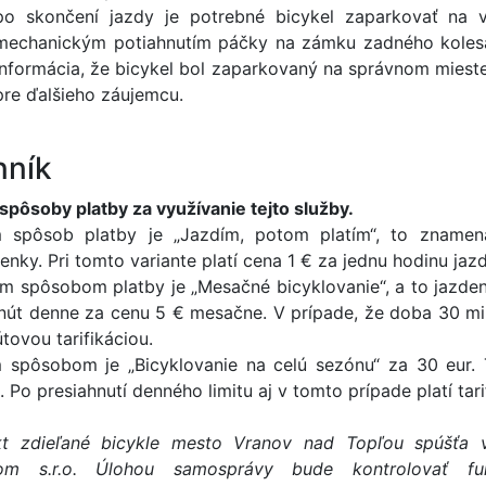
po skončení jazdy je potrebné bicykel zaparkovať na 
mechanickým potiahnutím páčky na zámku zadného kolesa. 
informácia, že bicykel bol zaparkovaný na správnom mieste
pre ďalšieho záujemcu.
nník
 spôsoby platby za využívanie tejto služby.
 spôsob platby je „Jazdím, potom platím“, to znamen
nky. Pri tomto variante platí cena 1 € za jednu hodinu jazd
m spôsobom platby je „Mesačné bicyklovanie“, a to jazde
nút denne za cenu 5 € mesačne. V prípade, že doba 30 min
tovou tarifikáciou.
m spôsobom je „Bicyklovanie na celú sezónu“ za 30 eur.
 Po presiahnutí denného limitu aj v tomto prípade platí tari
kt zdieľané bicykle mesto Vranov nad Topľou spúšťa 
com s.r.o. Úlohou samosprávy bude kontrolovať fu