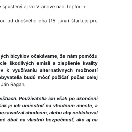
e spustený aj vo Vranove nad Topľou +
 od dnešného dňa (15. júna) štartuje pre
aných bicyklov očakávame, že nám pomôžu
cie škodlivých emisií a zlepšenie kvality
v k využívaniu alternatívnych možností
 obyvatelia budú môcť požičať počas celej
 Ján Ragan.
štiach. Používatelia ich však po ukončení
ak je ich umiestniť na vhodnom mieste, a
by nezavadzal chodcom, alebo aby neblokoval
né dbať na vlastnú bezpečnosť, ako aj na
.