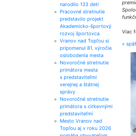
premi
narodilo 133 detí
Spolo
Pracovné stretnutie
funkčn
predstavilo projekt
Akademicko-športový
Viac f
rozvoj športovca
Vranov nad Topľou si
«
spä
pripomenul 81. výročie
oslobodenia mesta
Novoročné stretnutie
primátora mesta
s predstaviteľmi
verejnej a štátnej
správy
Novoročné stretnutie
primátora s cirkevnými
predstaviteľmi
Mesto Vranov nad
Topľou aj v roku 2026
pomáha obyvateľom