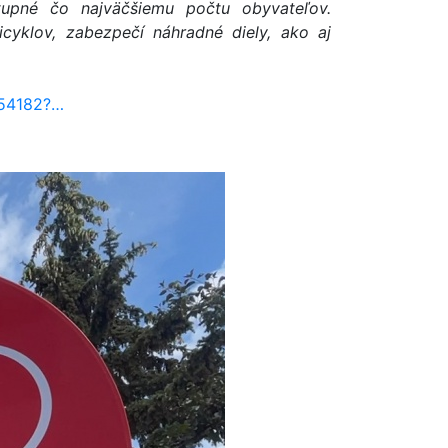
tupné čo najväčšiemu počtu obyvateľov.
yklov, zabezpečí náhradné diely, ako aj
754182?…