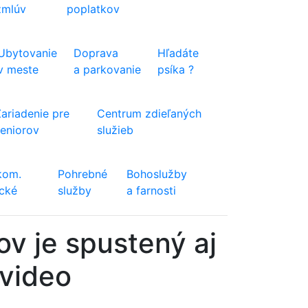
zmlúv
poplatkov
Ubytovanie
Doprava
Hľadáte
v meste
a parkovanie
psíka ?
Zariadenie pre
Centrum zdieľaných
seniorov
služieb
kom.
Pohrebné
Bohoslužby
ické
služby
a farnosti
v je spustený aj
 video