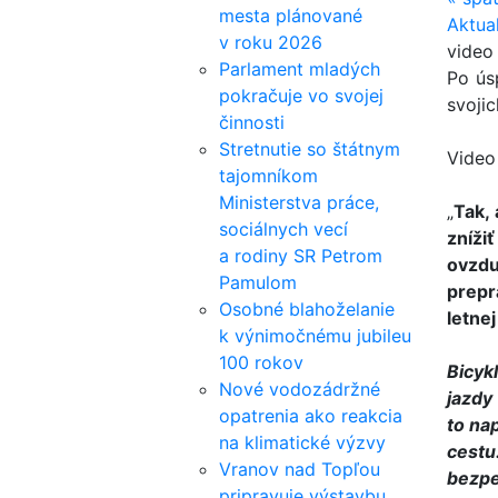
mesta plánované
Aktua
v roku 2026
video
Parlament mladých
Po ús
pokračuje vo svojej
svoji
činnosti
Stretnutie so štátnym
Video
tajomníkom
Ministerstva práce,
„
Tak,
sociálnych vecí
zníži
a rodiny SR Petrom
ovzdu
Pamulom
prepr
Osobné blahoželanie
letne
k výnimočnému jubileu
100 rokov
Bicyk
Nové vodozádržné
jazdy
opatrenia ako reakcia
to na
na klimatické výzvy
cestu
Vranov nad Topľou
bezpe
pripravuje výstavbu