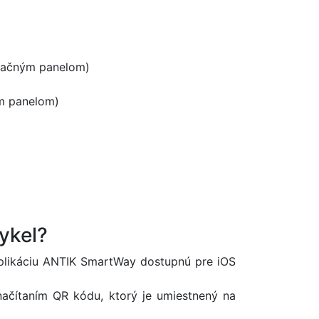
mačným panelom)
ým panelom)
ykel?
 aplikáciu ANTIK SmartWay dostupnú pre iOS
 načítaním QR kódu, ktorý je umiestnený na