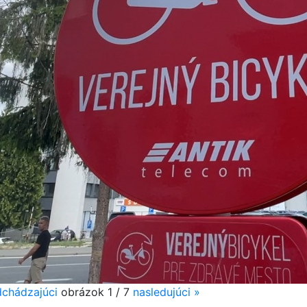
chádzajúci
obrázok
1 / 7
nasledujúci
»