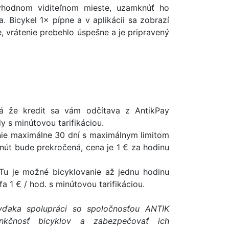
vhodnom viditeľnom mieste, uzamknúť ho
Bicykel 1× pípne a v aplikácii sa zobrazí
, vrátenie prebehlo úspešne a je pripravený
á že kredit sa vám odčítava z AntikPay
y s minútovou tarifikáciou.
nie maximálne 30 dní s maximálnym limitom
út bude prekročená, cena je 1 € za hodinu
 Tu je možné bicyklovanie až jednu hodinu
fa 1 € / hod. s minútovou tarifikáciou.
vďaka spolupráci so spoločnosťou ANTIK
nkčnosť bicyklov a zabezpečovať ich