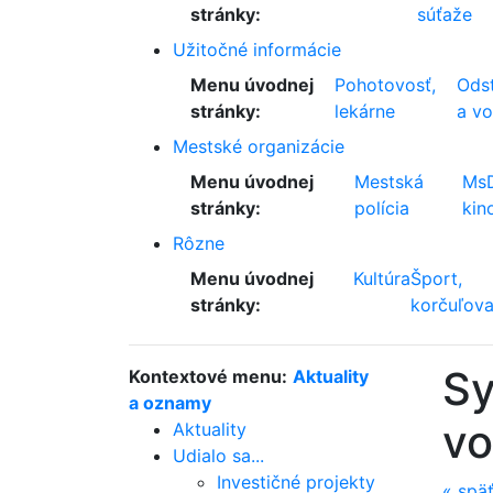
stránky:
súťaže
Užitočné informácie
Menu úvodnej
Pohotovosť,
Odst
stránky:
lekárne
a v
Mestské organizácie
Menu úvodnej
Mestská
Ms
stránky:
polícia
kin
Rôzne
Menu úvodnej
Kultúra
Šport,
stránky:
korčuľova
Sy
Kontextové menu:
Aktuality
a oznamy
vo
Aktuality
Udialo sa...
Investičné projekty
«
spä