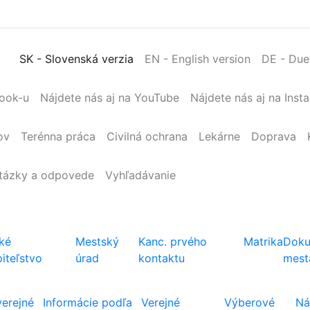
SK
- Slovenská verzia
EN
- English version
DE
- Due
book-u
Nájdete nás aj na YouTube
Nájdete nás aj na Inst
ov
Terénna
práca
Civilná
ochrana
Lekárne
Doprava
tázky a odpovede
Vyhľadávanie
ké
Mestský
Kanc. prvého
Matrika
Doku
iteľstvo
úrad
kontaktu
mest
verejné
Informácie podľa
Verejné
Výberové
Ná