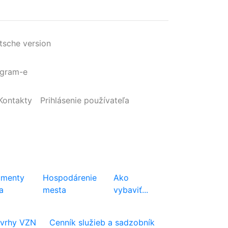
tsche version
agram-e
Kontakty
Prihlásenie
používateľa
menty
Hospodárenie
Ako
a
mesta
vybaviť...
vrhy VZN
Cenník služieb a sadzobník