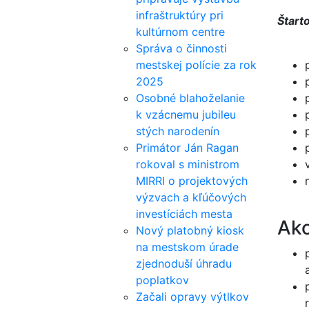
infraštruktúry pri
Štart
kultúrnom centre
Správa o činnosti
mestskej polície za rok
2025
Osobné blahoželanie
k vzácnemu jubileu
stých narodenín
Primátor Ján Ragan
rokoval s ministrom
MIRRI o projektových
výzvach a kľúčových
investíciách mesta
Ako
Nový platobný kiosk
na mestskom úrade
zjednoduší úhradu
poplatkov
Začali opravy výtlkov