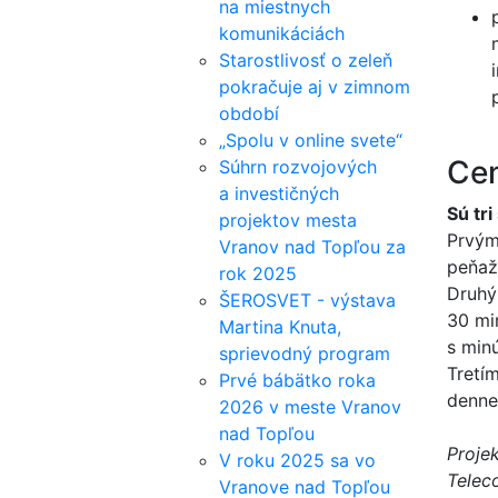
na miestnych
komunikáciách
Starostlivosť o zeleň
pokračuje aj v zimnom
období
„Spolu v online svete“
Ce
Súhrn rozvojových
a investičných
Sú tri
projektov mesta
Prvým
Vranov nad Topľou za
peňaže
rok 2025
Druhý
ŠEROSVET - výstava
30 mi
Martina Knuta,
s minú
sprievodný program
Tretí
Prvé bábätko roka
denne.
2026 v meste Vranov
nad Topľou
Proje
V roku 2025 sa vo
Tele
Vranove nad Topľou