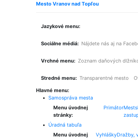
Mesto
Vranov
nad
Topľou
Jazykové menu:
Sociálne médiá:
Nájdete nás aj na Face
Vrchné menu:
Zoznam
daňových
dlžník
Stredné menu:
Transparentné mesto
O
Hlavné menu:
Samospráva mesta
Menu úvodnej
Primátor
Mests
stránky:
zastup
Úradná tabuľa
Menu úvodnej
Vyhlášky
Dražby, 