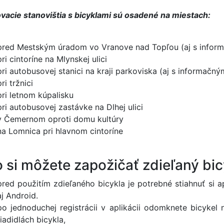
ovacie stanovištia s bicyklami sú osadené na miestach:
pred Mestským úradom vo Vranove nad Topľou (aj s infor
pri cintoríne na Mlynskej ulici
pri autobusovej stanici na kraji parkoviska (aj s informačn
pri tržnici
pri letnom kúpalisku
pri autobusovej zastávke na Dlhej ulici
v Čemernom oproti domu kultúry
na Lomnica pri hlavnom cintoríne
 si môžete zapožičať zdieľaný bic
pred použitím zdieľaného bicykla je potrebné stiahnuť si
aj Android.
po jednoduchej registrácii v aplikácii odomknete bicykel
riadidlách bicykla,