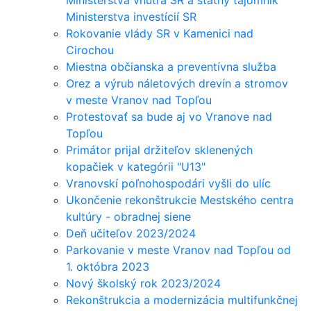
Ministerstva vnútra SR a štátny tajomník
Ministerstva investícií SR
Rokovanie vlády SR v Kamenici nad
Cirochou
Miestna občianska a preventívna služba
Orez a výrub náletových drevín a stromov
v meste Vranov nad Topľou
Protestovať sa bude aj vo Vranove nad
Topľou
Primátor prijal držiteľov sklenených
kopačiek v kategórii "U13"
Vranovskí poľnohospodári vyšli do ulíc
Ukončenie rekonštrukcie Mestského centra
kultúry - obradnej siene
Deň učiteľov 2023/2024
Parkovanie v meste Vranov nad Topľou od
1. októbra 2023
Nový školský rok 2023/2024
Rekonštrukcia a modernizácia multifunkčnej