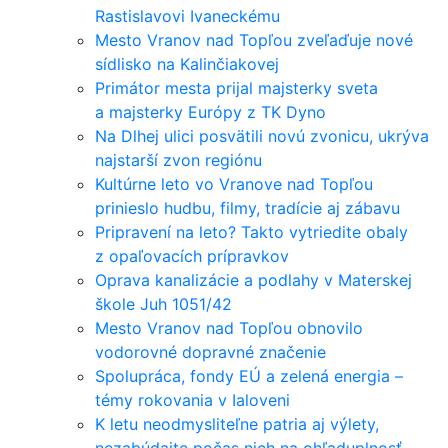
Rastislavovi Ivaneckému
Mesto Vranov nad Topľou zveľaďuje nové
sídlisko na Kalinčiakovej
Primátor mesta prijal majsterky sveta
a majsterky Európy z TK Dyno
Na Dlhej ulici posvätili novú zvonicu, ukrýva
najstarší zvon regiónu
Kultúrne leto vo Vranove nad Topľou
prinieslo hudbu, filmy, tradície aj zábavu
Pripravení na leto? Takto vytriedite obaly
z opaľovacích prípravkov
Oprava kanalizácie a podlahy v Materskej
škole Juh 1051/42
Mesto Vranov nad Topľou obnovilo
vodorovné dopravné značenie
Spolupráca, fondy EÚ a zelená energia –
témy rokovania v Ialoveni
K letu neodmysliteľne patria aj výlety,