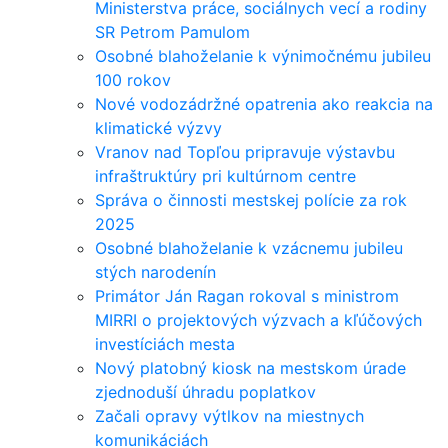
Ministerstva práce, sociálnych vecí a rodiny
SR Petrom Pamulom
Osobné blahoželanie k výnimočnému jubileu
100 rokov
Nové vodozádržné opatrenia ako reakcia na
klimatické výzvy
Vranov nad Topľou pripravuje výstavbu
infraštruktúry pri kultúrnom centre
Správa o činnosti mestskej polície za rok
2025
Osobné blahoželanie k vzácnemu jubileu
stých narodenín
Primátor Ján Ragan rokoval s ministrom
MIRRI o projektových výzvach a kľúčových
investíciách mesta
Nový platobný kiosk na mestskom úrade
zjednoduší úhradu poplatkov
Začali opravy výtlkov na miestnych
komunikáciách