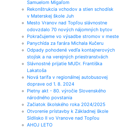
Samuelom Migaľom
Rekonštrukcia vchodov a stien schodísk
v Materskej škole Juh
Mesto Vranov nad Topľou slávnostne
odovzdalo 70 nových nájomných bytov
Pokračujeme vo výsadbe stromov v meste
Panychída za farára Michala Kučeru
Odpady pohodené vedľa kontajnerových
stojísk a na verejných priestranstvách
Slávnostné prijatie MUDr. Františka
Lakatoša
Nová tarifa v regionálnej autobusovej
doprave od 1. 8. 2024
Pietny akt - 80. výročie Slovenského
národného povstania
Začiatok školského roka 2024/2025
Otvorenie prístavby k Základnej škole
Sídlisko II vo Vranove nad Topľou
AHOJ LETO