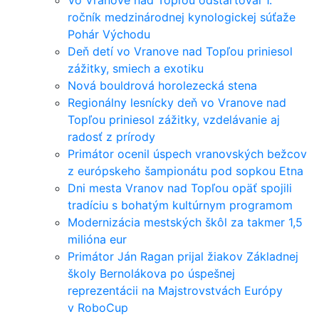
Vo Vranove nad Topľou odštartoval 1.
ročník medzinárodnej kynologickej súťaže
Pohár Východu
Deň detí vo Vranove nad Topľou priniesol
zážitky, smiech a exotiku
Nová bouldrová horolezecká stena
Regionálny lesnícky deň vo Vranove nad
Topľou priniesol zážitky, vzdelávanie aj
radosť z prírody
Primátor ocenil úspech vranovských bežcov
z európskeho šampionátu pod sopkou Etna
Dni mesta Vranov nad Topľou opäť spojili
tradíciu s bohatým kultúrnym programom
Modernizácia mestských škôl za takmer 1,5
milióna eur
Primátor Ján Ragan prijal žiakov Základnej
školy Bernolákova po úspešnej
reprezentácii na Majstrovstvách Európy
v RoboCup