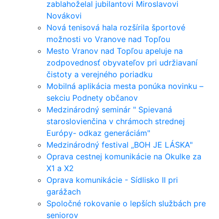
zablahoželal jubilantovi Miroslavovi
Novákovi
Nová tenisová hala rozšírila športové
možnosti vo Vranove nad Topľou
Mesto Vranov nad Topľou apeluje na
zodpovednosť obyvateľov pri udržiavaní
čistoty a verejného poriadku
Mobilná aplikácia mesta ponúka novinku –
sekciu Podnety občanov
Medzinárodný seminár " Spievaná
staroslovienčina v chrámoch strednej
Európy- odkaz generáciám"
Medzinárodný festival „BOH JE LÁSKA"
Oprava cestnej komunikácie na Okulke za
X1 a X2
Oprava komunikácie - Sídlisko II pri
garážach
Spoločné rokovanie o lepších službách pre
seniorov