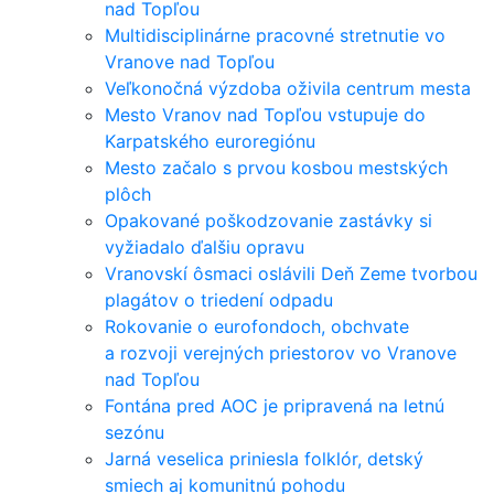
nad Topľou
Multidisciplinárne pracovné stretnutie vo
Vranove nad Topľou
Veľkonočná výzdoba oživila centrum mesta
Mesto Vranov nad Topľou vstupuje do
Karpatského euroregiónu
Mesto začalo s prvou kosbou mestských
plôch
Opakované poškodzovanie zastávky si
vyžiadalo ďalšiu opravu
Vranovskí ôsmaci oslávili Deň Zeme tvorbou
plagátov o triedení odpadu
Rokovanie o eurofondoch, obchvate
a rozvoji verejných priestorov vo Vranove
nad Topľou
Fontána pred AOC je pripravená na letnú
sezónu
Jarná veselica priniesla folklór, detský
smiech aj komunitnú pohodu