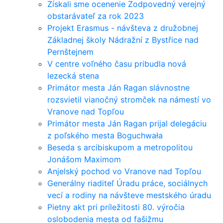
Získali sme ocenenie Zodpovedný verejný
obstarávateľ za rok 2023
Projekt Erasmus - návšteva z družobnej
Základnej školy Nádražní z Bystřice nad
Pernštejnem
V centre voľného času pribudla nová
lezecká stena
Primátor mesta Ján Ragan slávnostne
rozsvietil vianočný stromček na námestí vo
Vranove nad Topľou
Primátor mesta Ján Ragan prijal delegáciu
z poľského mesta Boguchwała
Beseda s arcibiskupom a metropolitou
Jonášom Maximom
Anjelský pochod vo Vranove nad Topľou
Generálny riaditeľ Úradu práce, sociálnych
vecí a rodiny na návšteve mestského úradu
Pietny akt pri príležitosti 80. výročia
oslobodenia mesta od fašižmu