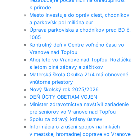
nezabúdajte počas nich na ohľaduplnosť
k prírode
Mesto investuje do opráv ciest, chodníkov
a parkovísk pol milióna eur
Úprava parkoviska a chodníkov pred BD č.
1065
Kontrolný deň v Centre voľného času vo
Vranove nad Topľou
Ahoj leto vo Vranove nad Topľou: Rozlúčka
s letom plná zábavy a zážitkov
Materská škola Okulka 21/4 má obnovené
vnútorné priestory
Nový školský rok 2025/2026
DEŇ ÚCTY OBETIAM VOJEN
Minister zdravotníctva navštívil zariadenie
pre seniorov vo Vranove nad Topľou
Spolu za zdravý, krásny úsmev
Informácia o zrušení spojov na linkách
v mestskej hromadnej doprave vo Vranove