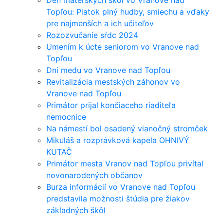
Deň materských škôl vo Vranove nad
Topľou: Piatok plný hudby, smiechu a vďaky
pre najmenších a ich učiteľov
Rozozvučanie sŕdc 2024
Umením k úcte seniorom vo Vranove nad
Topľou
Dni medu vo Vranove nad Topľou
Revitalizácia mestských záhonov vo
Vranove nad Topľou
Primátor prijal končiaceho riaditeľa
nemocnice
Na námestí bol osadený vianočný stromček
Mikuláš a rozprávková kapela OHNIVÝ
KUTAČ
Primátor mesta Vranov nad Topľou privítal
novonarodených občanov
Burza informácií vo Vranove nad Topľou
predstavila možnosti štúdia pre žiakov
základných škôl