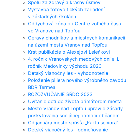
Spolu za zdravý a krásny úsmev
Výstavba fotovoltických zariadení
v základných školách
Oddychová zóna pri Centre voľného času
vo Vranove nad Topľou
Opravy chodníkov a miestnych komunikácií
na území mesta Vranov nad Topľou
Krst publikácie o Alexejovi Leleňkovi
4. ročník Vranovských medových dní a 1.
ročník Medovinky východu 2023
Detský vianočný les - vyhodnotenie
Položenie piliera nového výrobného závodu
BDR Termea
ROZOZVUČANIE SŔDC 2023
Uvítanie detí do života primátorom mesta
Mesto Vranov nad Topľou upravilo zásady
poskytovania sociálnej pomoci občanom
Od januára mesto spúšťa „Kartu seniora“
Detský vianočný les - odmeňovanie