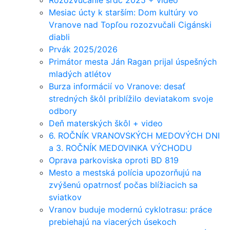
Rozozvučanie sŕdc 2025 + video
Mesiac úcty k starším: Dom kultúry vo
Vranove nad Topľou rozozvučali Cigánski
diabli
Prvák 2025/2026
Primátor mesta Ján Ragan prijal úspešných
mladých atlétov
Burza informácií vo Vranove: desať
stredných škôl priblížilo deviatakom svoje
odbory
Deň materských škôl + video
6. ROČNÍK VRANOVSKÝCH MEDOVÝCH DNI
a 3. ROČNÍK MEDOVINKA VÝCHODU
Oprava parkoviska oproti BD 819
Mesto a mestská polícia upozorňujú na
zvýšenú opatrnosť počas blížiacich sa
sviatkov
Vranov buduje modernú cyklotrasu: práce
prebiehajú na viacerých úsekoch