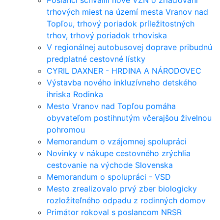
Poslanci schválili nové VZN o zriaďovaní
trhových miest na území mesta Vranov nad
Topľou, trhový poriadok príležitostných
trhov, trhový poriadok trhoviska
V regionálnej autobusovej doprave pribudnú
predplatné cestovné lístky
CYRIL DAXNER - HRDINA A NÁRODOVEC
Výstavba nového inkluzívneho detského
ihriska Rodinka
Mesto Vranov nad Topľou pomáha
obyvateľom postihnutým včerajšou živelnou
pohromou
Memorandum o vzájomnej spolupráci
Novinky v nákupe cestovného zrýchlia
cestovanie na východe Slovenska
Memorandum o spolupráci - VSD
Mesto zrealizovalo prvý zber biologicky
rozložiteľného odpadu z rodinných domov
Primátor rokoval s poslancom NRSR