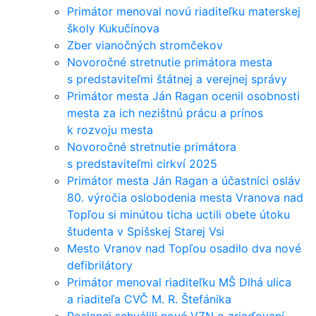
Primátor menoval novú riaditeľku materskej
školy Kukučínova
Zber vianočných stromčekov
Novoročné stretnutie primátora mesta
s predstaviteľmi štátnej a verejnej správy
Primátor mesta Ján Ragan ocenil osobnosti
mesta za ich nezištnú prácu a prínos
k rozvoju mesta
Novoročné stretnutie primátora
s predstaviteľmi cirkví 2025
Primátor mesta Ján Ragan a účastníci osláv
80. výročia oslobodenia mesta Vranova nad
Topľou si minútou ticha uctili obete útoku
študenta v Spišskej Starej Vsi
Mesto Vranov nad Topľou osadilo dva nové
defibrilátory
Primátor menoval riaditeľku MŠ Dlhá ulica
a riaditeľa CVČ M. R. Štefánika