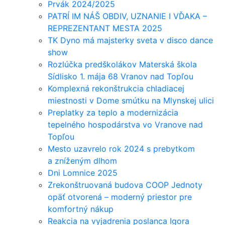
Prvák 2024/2025
PATRÍ IM NÁŠ OBDIV, UZNANIE I VĎAKA –
REPREZENTANT MESTA 2025
TK Dyno má majsterky sveta v disco dance
show
Rozlúčka predškolákov Materská škola
Sídlisko 1. mája 68 Vranov nad Topľou
Komplexná rekonštrukcia chladiacej
miestnosti v Dome smútku na Mlynskej ulici
Preplatky za teplo a modernizácia
tepelného hospodárstva vo Vranove nad
Topľou
Mesto uzavrelo rok 2024 s prebytkom
a zníženým dlhom
Dni Lomnice 2025
Zrekonštruovaná budova COOP Jednoty
opäť otvorená – moderný priestor pre
komfortný nákup
Reakcia na vyjadrenia poslanca Igora