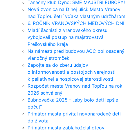
Tanečný klub Dyno: SME MAJSTRI EURÓPY!
Nová zvonica na Dlhej ulici: Mesto Vranov
nad Topľou šetrí vďaka vlastným údržbárom
6. ROČNÍK VRANOVSKÝCH MEDOVÝCH DNÍ
Mladí šachisti z vranovského okresu
vybojovali postup na majstrovstvá
Prešovského kraja
Na námestí pred budovou AOC bol osadený
vianočný stromček
Zapojte sa do zberu údajov
o informovanosti a postojoch verejnosti
k paliatívnej a hospicovej starostlivosti
Rozpočet mesta Vranov nad Topľou na rok
2026 schválený
Bubnovačka 2025 – „aby bolo deti lepšie
počuť“
Primátor mesta privítal novonarodené deti
do života
Primátor mesta zablahoželal otcovi