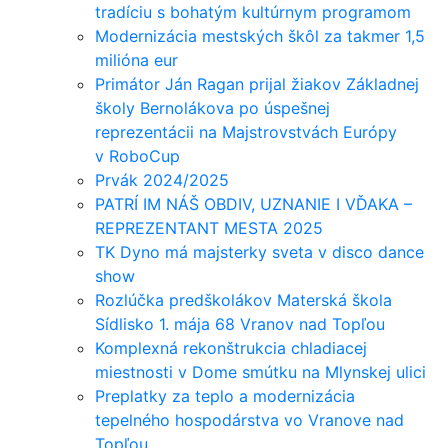
tradíciu s bohatým kultúrnym programom
Modernizácia mestských škôl za takmer 1,5
milióna eur
Primátor Ján Ragan prijal žiakov Základnej
školy Bernolákova po úspešnej
reprezentácii na Majstrovstvách Európy
v RoboCup
Prvák 2024/2025
PATRÍ IM NÁŠ OBDIV, UZNANIE I VĎAKA –
REPREZENTANT MESTA 2025
TK Dyno má majsterky sveta v disco dance
show
Rozlúčka predškolákov Materská škola
Sídlisko 1. mája 68 Vranov nad Topľou
Komplexná rekonštrukcia chladiacej
miestnosti v Dome smútku na Mlynskej ulici
Preplatky za teplo a modernizácia
tepelného hospodárstva vo Vranove nad
Topľou