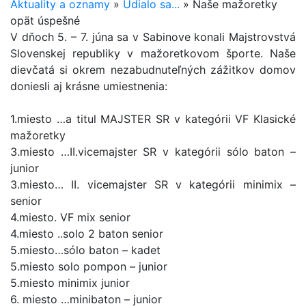
Aktuality a oznamy
»
Udialo sa...
»
Naše mažoretky
opät úspešné
V dňoch 5. – 7. júna sa v Sabinove konali Majstrovstvá
Slovenskej republiky v mažoretkovom športe. Naše
dievčatá si okrem nezabudnuteľných zážitkov domov
doniesli aj krásne umiestnenia:
1.miesto …a titul MAJSTER SR v kategórii VF Klasické
mažoretky
3.miesto …II.vicemajster SR v kategórii sólo baton –
junior
3.miesto… II. vicemajster SR v kategórii minimix –
senior
4.miesto. VF mix senior
4.miesto ..solo 2 baton senior
5.miesto…sólo baton – kadet
5.miesto solo pompon – junior
5.miesto minimix junior
6. miesto …minibaton – junior