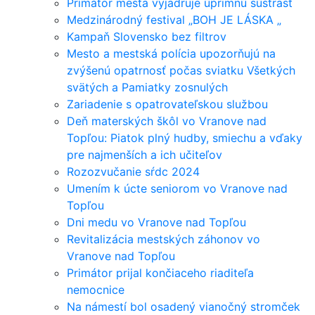
Primátor mesta vyjadruje úprimnú sústrasť
Medzinárodný festival „BOH JE LÁSKA „
Kampaň Slovensko bez filtrov
Mesto a mestská polícia upozorňujú na
zvýšenú opatrnosť počas sviatku Všetkých
svätých a Pamiatky zosnulých
Zariadenie s opatrovateľskou službou
Deň materských škôl vo Vranove nad
Topľou: Piatok plný hudby, smiechu a vďaky
pre najmenších a ich učiteľov
Rozozvučanie sŕdc 2024
Umením k úcte seniorom vo Vranove nad
Topľou
Dni medu vo Vranove nad Topľou
Revitalizácia mestských záhonov vo
Vranove nad Topľou
Primátor prijal končiaceho riaditeľa
nemocnice
Na námestí bol osadený vianočný stromček