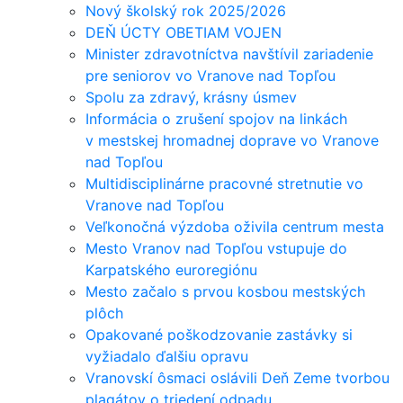
Nový školský rok 2025/2026
DEŇ ÚCTY OBETIAM VOJEN
Minister zdravotníctva navštívil zariadenie
pre seniorov vo Vranove nad Topľou
Spolu za zdravý, krásny úsmev
Informácia o zrušení spojov na linkách
v mestskej hromadnej doprave vo Vranove
nad Topľou
Multidisciplinárne pracovné stretnutie vo
Vranove nad Topľou
Veľkonočná výzdoba oživila centrum mesta
Mesto Vranov nad Topľou vstupuje do
Karpatského euroregiónu
Mesto začalo s prvou kosbou mestských
plôch
Opakované poškodzovanie zastávky si
vyžiadalo ďalšiu opravu
Vranovskí ôsmaci oslávili Deň Zeme tvorbou
plagátov o triedení odpadu