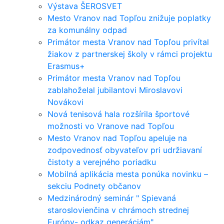
Výstava ŠEROSVET
Mesto Vranov nad Topľou znižuje poplatky
za komunálny odpad
Primátor mesta Vranov nad Topľou privítal
žiakov z partnerskej školy v rámci projektu
Erasmus+
Primátor mesta Vranov nad Topľou
zablahoželal jubilantovi Miroslavovi
Novákovi
Nová tenisová hala rozšírila športové
možnosti vo Vranove nad Topľou
Mesto Vranov nad Topľou apeluje na
zodpovednosť obyvateľov pri udržiavaní
čistoty a verejného poriadku
Mobilná aplikácia mesta ponúka novinku –
sekciu Podnety občanov
Medzinárodný seminár " Spievaná
staroslovienčina v chrámoch strednej
Európy- odkaz generáciám"