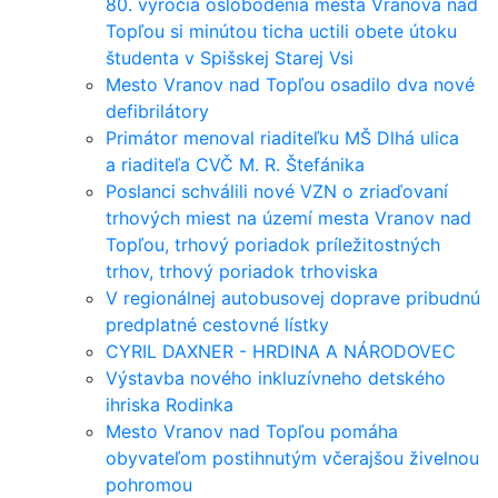
80. výročia oslobodenia mesta Vranova nad
Topľou si minútou ticha uctili obete útoku
študenta v Spišskej Starej Vsi
Mesto Vranov nad Topľou osadilo dva nové
defibrilátory
Primátor menoval riaditeľku MŠ Dlhá ulica
a riaditeľa CVČ M. R. Štefánika
Poslanci schválili nové VZN o zriaďovaní
trhových miest na území mesta Vranov nad
Topľou, trhový poriadok príležitostných
trhov, trhový poriadok trhoviska
V regionálnej autobusovej doprave pribudnú
predplatné cestovné lístky
CYRIL DAXNER - HRDINA A NÁRODOVEC
Výstavba nového inkluzívneho detského
ihriska Rodinka
Mesto Vranov nad Topľou pomáha
obyvateľom postihnutým včerajšou živelnou
pohromou