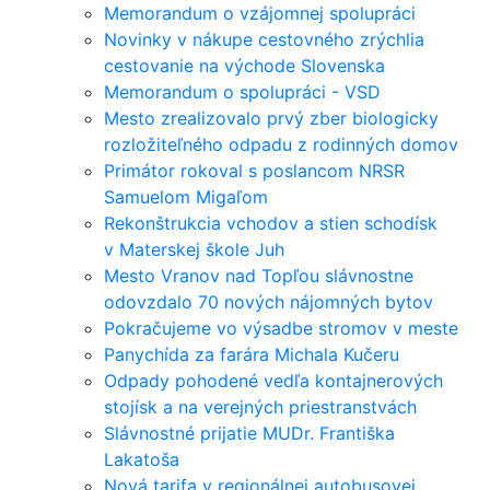
Memorandum o vzájomnej spolupráci
Novinky v nákupe cestovného zrýchlia
cestovanie na východe Slovenska
Memorandum o spolupráci - VSD
Mesto zrealizovalo prvý zber biologicky
rozložiteľného odpadu z rodinných domov
Primátor rokoval s poslancom NRSR
Samuelom Migaľom
Rekonštrukcia vchodov a stien schodísk
v Materskej škole Juh
Mesto Vranov nad Topľou slávnostne
odovzdalo 70 nových nájomných bytov
Pokračujeme vo výsadbe stromov v meste
Panychída za farára Michala Kučeru
Odpady pohodené vedľa kontajnerových
stojísk a na verejných priestranstvách
Slávnostné prijatie MUDr. Františka
Lakatoša
Nová tarifa v regionálnej autobusovej