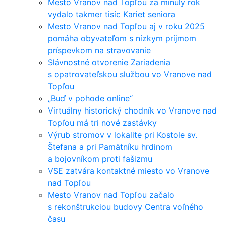
Mesto Vranov nad Topľou za minulý rok
vydalo takmer tisíc Kariet seniora
Mesto Vranov nad Topľou aj v roku 2025
pomáha obyvateľom s nízkym príjmom
príspevkom na stravovanie
Slávnostné otvorenie Zariadenia
s opatrovateľskou službou vo Vranove nad
Topľou
„Buď v pohode online“
Virtuálny historický chodník vo Vranove nad
Topľou má tri nové zastávky
Výrub stromov v lokalite pri Kostole sv.
Štefana a pri Pamätníku hrdinom
a bojovníkom proti fašizmu
VSE zatvára kontaktné miesto vo Vranove
nad Topľou
Mesto Vranov nad Topľou začalo
s rekonštrukciou budovy Centra voľného
času