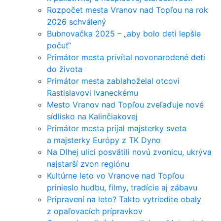
Rozpočet mesta Vranov nad Topľou na rok
2026 schválený
Bubnovačka 2025 – „aby bolo deti lepšie
počuť“
Primátor mesta privítal novonarodené deti
do života
Primátor mesta zablahoželal otcovi
Rastislavovi Ivaneckému
Mesto Vranov nad Topľou zveľaďuje nové
sídlisko na Kalinčiakovej
Primátor mesta prijal majsterky sveta
a majsterky Európy z TK Dyno
Na Dlhej ulici posvätili novú zvonicu, ukrýva
najstarší zvon regiónu
Kultúrne leto vo Vranove nad Topľou
prinieslo hudbu, filmy, tradície aj zábavu
Pripravení na leto? Takto vytriedite obaly
z opaľovacích prípravkov