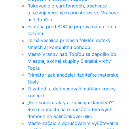
Rokovanie o eurofondoch, obchvate
a rozvoji verejných priestorov vo Vranove
nad Topľou
Fontána pred AOC je pripravená na letnú
sezónu
Jarná veselica priniesla folklór, detský
smiech aj komunitnú pohodu
Mesto Vranov nad Topľou sa zapojilo do
Miestnej akčnej skupiny Slanské vrchy –
Topľa
Primátor zablahoželal riaditeľke materskej
školy
Elizabeth a deti venovali matkám krásny
koncert
„Kde končia fakty a začínajú klamstvá?“
Reakcia mesta na reportáž o bytových
domoch na Kalinčiakovej ulici
Mesto začalo s doručovaním vyúčtovania