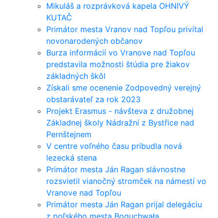
Mikuláš a rozprávková kapela OHNIVÝ
KUTAČ
Primátor mesta Vranov nad Topľou privítal
novonarodených občanov
Burza informácií vo Vranove nad Topľou
predstavila možnosti štúdia pre žiakov
základných škôl
Získali sme ocenenie Zodpovedný verejný
obstarávateľ za rok 2023
Projekt Erasmus - návšteva z družobnej
Základnej školy Nádražní z Bystřice nad
Pernštejnem
V centre voľného času pribudla nová
lezecká stena
Primátor mesta Ján Ragan slávnostne
rozsvietil vianočný stromček na námestí vo
Vranove nad Topľou
Primátor mesta Ján Ragan prijal delegáciu
z poľského mesta Boguchwała