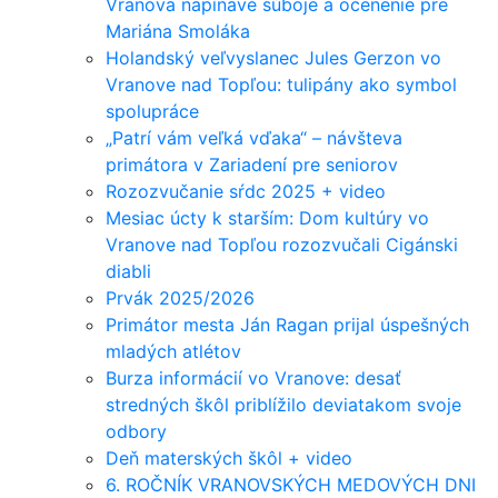
Vranova napínavé súboje a ocenenie pre
Mariána Smoláka
Holandský veľvyslanec Jules Gerzon vo
Vranove nad Topľou: tulipány ako symbol
spolupráce
„Patrí vám veľká vďaka“ – návšteva
primátora v Zariadení pre seniorov
Rozozvučanie sŕdc 2025 + video
Mesiac úcty k starším: Dom kultúry vo
Vranove nad Topľou rozozvučali Cigánski
diabli
Prvák 2025/2026
Primátor mesta Ján Ragan prijal úspešných
mladých atlétov
Burza informácií vo Vranove: desať
stredných škôl priblížilo deviatakom svoje
odbory
Deň materských škôl + video
6. ROČNÍK VRANOVSKÝCH MEDOVÝCH DNI