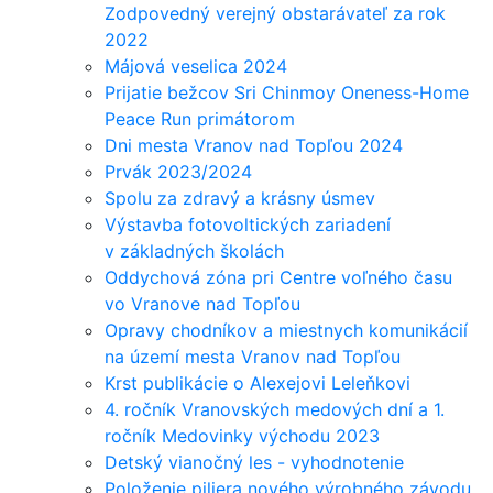
Zodpovedný verejný obstarávateľ za rok
2022
Májová veselica 2024
Prijatie bežcov Sri Chinmoy Oneness-Home
Peace Run primátorom
Dni mesta Vranov nad Topľou 2024
Prvák 2023/2024
Spolu za zdravý a krásny úsmev
Výstavba fotovoltických zariadení
v základných školách
Oddychová zóna pri Centre voľného času
vo Vranove nad Topľou
Opravy chodníkov a miestnych komunikácií
na území mesta Vranov nad Topľou
Krst publikácie o Alexejovi Leleňkovi
4. ročník Vranovských medových dní a 1.
ročník Medovinky východu 2023
Detský vianočný les - vyhodnotenie
Položenie piliera nového výrobného závodu