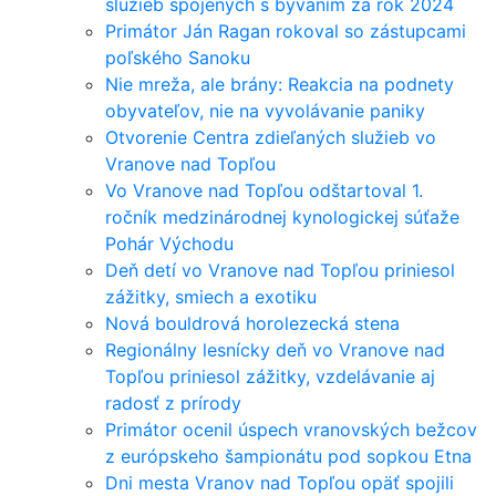
služieb spojených s bývaním za rok 2024
Primátor Ján Ragan rokoval so zástupcami
poľského Sanoku
Nie mreža, ale brány: Reakcia na podnety
obyvateľov, nie na vyvolávanie paniky
Otvorenie Centra zdieľaných služieb vo
Vranove nad Topľou
Vo Vranove nad Topľou odštartoval 1.
ročník medzinárodnej kynologickej súťaže
Pohár Východu
Deň detí vo Vranove nad Topľou priniesol
zážitky, smiech a exotiku
Nová bouldrová horolezecká stena
Regionálny lesnícky deň vo Vranove nad
Topľou priniesol zážitky, vzdelávanie aj
radosť z prírody
Primátor ocenil úspech vranovských bežcov
z európskeho šampionátu pod sopkou Etna
Dni mesta Vranov nad Topľou opäť spojili