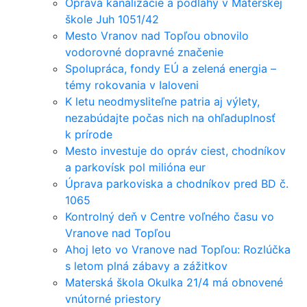
Oprava kanalizácie a podlahy v Materskej
škole Juh 1051/42
Mesto Vranov nad Topľou obnovilo
vodorovné dopravné značenie
Spolupráca, fondy EÚ a zelená energia –
témy rokovania v Ialoveni
K letu neodmysliteľne patria aj výlety,
nezabúdajte počas nich na ohľaduplnosť
k prírode
Mesto investuje do opráv ciest, chodníkov
a parkovísk pol milióna eur
Úprava parkoviska a chodníkov pred BD č.
1065
Kontrolný deň v Centre voľného času vo
Vranove nad Topľou
Ahoj leto vo Vranove nad Topľou: Rozlúčka
s letom plná zábavy a zážitkov
Materská škola Okulka 21/4 má obnovené
vnútorné priestory