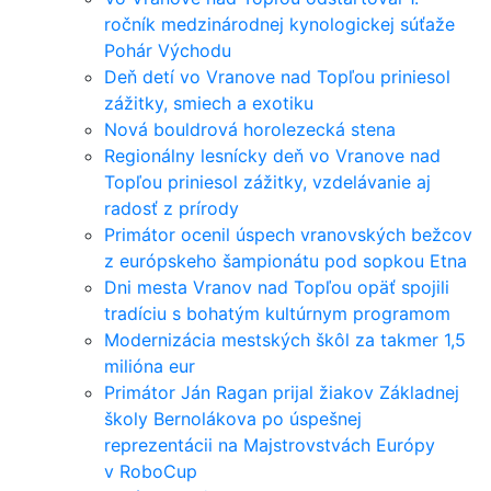
ročník medzinárodnej kynologickej súťaže
Pohár Východu
Deň detí vo Vranove nad Topľou priniesol
zážitky, smiech a exotiku
Nová bouldrová horolezecká stena
Regionálny lesnícky deň vo Vranove nad
Topľou priniesol zážitky, vzdelávanie aj
radosť z prírody
Primátor ocenil úspech vranovských bežcov
z európskeho šampionátu pod sopkou Etna
Dni mesta Vranov nad Topľou opäť spojili
tradíciu s bohatým kultúrnym programom
Modernizácia mestských škôl za takmer 1,5
milióna eur
Primátor Ján Ragan prijal žiakov Základnej
školy Bernolákova po úspešnej
reprezentácii na Majstrovstvách Európy
v RoboCup