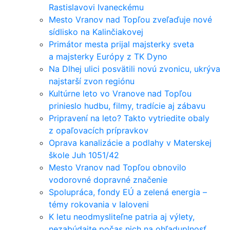
Rastislavovi Ivaneckému
Mesto Vranov nad Topľou zveľaďuje nové
sídlisko na Kalinčiakovej
Primátor mesta prijal majsterky sveta
a majsterky Európy z TK Dyno
Na Dlhej ulici posvätili novú zvonicu, ukrýva
najstarší zvon regiónu
Kultúrne leto vo Vranove nad Topľou
prinieslo hudbu, filmy, tradície aj zábavu
Pripravení na leto? Takto vytriedite obaly
z opaľovacích prípravkov
Oprava kanalizácie a podlahy v Materskej
škole Juh 1051/42
Mesto Vranov nad Topľou obnovilo
vodorovné dopravné značenie
Spolupráca, fondy EÚ a zelená energia –
témy rokovania v Ialoveni
K letu neodmysliteľne patria aj výlety,
nezabúdajte počas nich na ohľaduplnosť