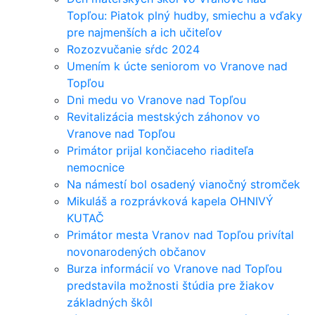
Topľou: Piatok plný hudby, smiechu a vďaky
pre najmenších a ich učiteľov
Rozozvučanie sŕdc 2024
Umením k úcte seniorom vo Vranove nad
Topľou
Dni medu vo Vranove nad Topľou
Revitalizácia mestských záhonov vo
Vranove nad Topľou
Primátor prijal končiaceho riaditeľa
nemocnice
Na námestí bol osadený vianočný stromček
Mikuláš a rozprávková kapela OHNIVÝ
KUTAČ
Primátor mesta Vranov nad Topľou privítal
novonarodených občanov
Burza informácií vo Vranove nad Topľou
predstavila možnosti štúdia pre žiakov
základných škôl