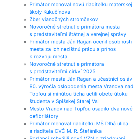
Primátor menoval novú riaditeľku materskej
školy Kukučínova
Zber vianočných stromčekov
Novoročné stretnutie primátora mesta
s predstaviteľmi štátnej a verejnej správy
Primátor mesta Ján Ragan ocenil osobnosti
mesta za ich nezištnú prácu a prínos
k rozvoju mesta
Novoročné stretnutie primátora
s predstaviteľmi cirkví 2025
Primátor mesta Ján Ragan a účastníci osláv
80. výročia oslobodenia mesta Vranova nad
Topľou si minútou ticha uctili obete útoku
študenta v Spišskej Starej Vsi
Mesto Vranov nad Topľou osadilo dva nové
defibrilátory
Primátor menoval riaditeľku MŠ Dlhá ulica
a riaditeľa CVČ M. R. Štefánika
Poslanci schválili nové VZN o zriaďovaní