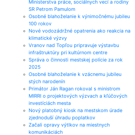
Ministerstva práce, sociálnych vecí a rodiny
SR Petrom Pamulom
Osobné blahoželanie k výnimočnému jubileu
100 rokov
Nové vodozádržné opatrenia ako reakcia na
klimatické výzvy
Vranov nad Topľou pripravuje výstavbu
infraštruktúry pri kultúrnom centre
Správa o činnosti mestskej polície za rok
2025
Osobné blahoželanie k vzácnemu jubileu
stých narodenín
Primátor Ján Ragan rokoval s ministrom
MIRRI o projektových výzvach a kľúčových
investíciách mesta
Nový platobný kiosk na mestskom úrade
zjednoduší úhradu poplatkov
Začali opravy výtlkov na miestnych
komunikáciách