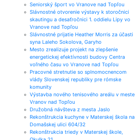
Seniorský šport vo Vranove nad Topľou
Slávnostné otvorenie výstavy k storočnici
skautingu a desaťročnici 1. oddielu Lipy vo
Vranove nad Topľou
Slávnostné prijatie Heather Morris za účasti
syna Laleho Sokolova, Garyho
Mesto zrealizuje projekt na zlepšenie
energetickej efektívnosti budovy Centra
voľného času vo Vranove nad Topľou
Pracovné stretnutie so splnomocnencom
vlády Slovenskej republiky pre rómske
komunity
Výstavba nového tenisového areálu v meste
Vranov nad Topľou
Družobná návšteva z mesta Jaslo
Rekonštrukcia kuchyne v Materskej škola na
Domašskej ulici 604/32
Rekonštrukcia triedy v Materskej škole,
Okulka 21