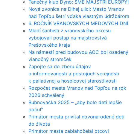
Tanečný klub Dyno: SME MAJSTRI EURÓPY!
Nová zvonica na Dlhej ulici: Mesto Vranov
nad Topľou šetrí vďaka vlastným údržbárom
6. ROČNÍK VRANOVSKÝCH MEDOVÝCH DNÍ
Mladí šachisti z vranovského okresu
vybojovali postup na majstrovstvá
Prešovského kraja
Na námestí pred budovou AOC bol osadený
vianočný stromček
Zapojte sa do zberu údajov
o informovanosti a postojoch verejnosti
k paliatívnej a hospicovej starostlivosti
Rozpočet mesta Vranov nad Topľou na rok
2026 schválený
Bubnovačka 2025 – „aby bolo deti lepšie
počuť“
Primátor mesta privítal novonarodené deti
do života
Primátor mesta zablahoželal otcovi