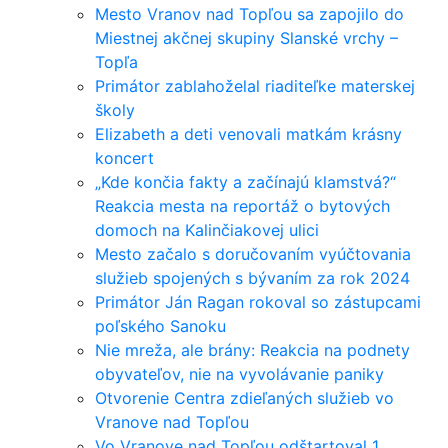
Mesto Vranov nad Topľou sa zapojilo do
Miestnej akčnej skupiny Slanské vrchy –
Topľa
Primátor zablahoželal riaditeľke materskej
školy
Elizabeth a deti venovali matkám krásny
koncert
„Kde končia fakty a začínajú klamstvá?“
Reakcia mesta na reportáž o bytových
domoch na Kalinčiakovej ulici
Mesto začalo s doručovaním vyúčtovania
služieb spojených s bývaním za rok 2024
Primátor Ján Ragan rokoval so zástupcami
poľského Sanoku
Nie mreža, ale brány: Reakcia na podnety
obyvateľov, nie na vyvolávanie paniky
Otvorenie Centra zdieľaných služieb vo
Vranove nad Topľou
Vo Vranove nad Topľou odštartoval 1.