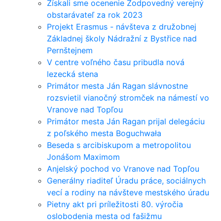
Získali sme ocenenie Zodpovedný verejný
obstarávateľ za rok 2023
Projekt Erasmus - návšteva z družobnej
Základnej školy Nádražní z Bystřice nad
Pernštejnem
V centre voľného času pribudla nová
lezecká stena
Primátor mesta Ján Ragan slávnostne
rozsvietil vianočný stromček na námestí vo
Vranove nad Topľou
Primátor mesta Ján Ragan prijal delegáciu
z poľského mesta Boguchwała
Beseda s arcibiskupom a metropolitou
Jonášom Maximom
Anjelský pochod vo Vranove nad Topľou
Generálny riaditeľ Úradu práce, sociálnych
vecí a rodiny na návšteve mestského úradu
Pietny akt pri príležitosti 80. výročia
oslobodenia mesta od fašižmu