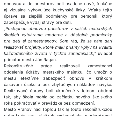
obnovou a do priestorov boli osadené nové, funkčne
aj vizuálne vyhovujúce kuchynské linky. Vďaka tejto
úprave sa zlepšili podmienky pre personál, ktorý
zabezpečuje výdaj stravy pre deti.
„Postupnou obnovou priestorov v našich materských
školách vytvárame moderné a dôstojné podmienky
pre deti aj zamestnancov. Som rád, že sa nám darí
realizovať projekty, ktoré majú priamy vplyv na kvalitu
každodenného života v týchto zariadeniach,“
uviedol
primátor mesta Ján Ragan.
Rekonštrukčné práce realizovali zamestnanci
oddelenia údržby mestského majetku, čo umožnilo
mestu efektívne zabezpečiť obnovu v krátkom
časovom úseku a bez zbytočných nákladov navyše.
Realizované úpravy boli ukončené v letnom období
tak, aby škola mohla od začiatku nového školského
roka pokračovať v prevádzke bez obmedzení.
Mesto Vranov nad Topľou tak aj touto rekonštrukciou
potvrdzuje svoj záväzok systematicky modernizovať