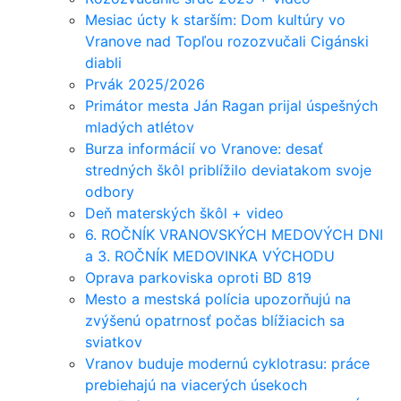
Mesiac úcty k starším: Dom kultúry vo
Vranove nad Topľou rozozvučali Cigánski
diabli
Prvák 2025/2026
Primátor mesta Ján Ragan prijal úspešných
mladých atlétov
Burza informácií vo Vranove: desať
stredných škôl priblížilo deviatakom svoje
odbory
Deň materských škôl + video
6. ROČNÍK VRANOVSKÝCH MEDOVÝCH DNI
a 3. ROČNÍK MEDOVINKA VÝCHODU
Oprava parkoviska oproti BD 819
Mesto a mestská polícia upozorňujú na
zvýšenú opatrnosť počas blížiacich sa
sviatkov
Vranov buduje modernú cyklotrasu: práce
prebiehajú na viacerých úsekoch