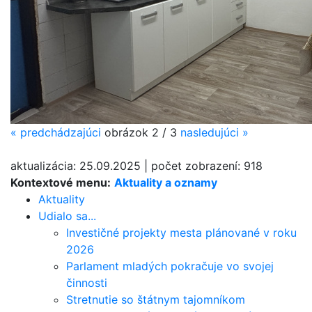
«
predchádzajúci
obrázok
2 / 3
nasledujúci
»
aktualizácia:
25.09.2025
|
počet zobrazení:
918
Kontextové menu:
Aktuality a oznamy
Aktuality
Udialo sa...
Investičné projekty mesta plánované v roku
2026
Parlament mladých pokračuje vo svojej
činnosti
Stretnutie so štátnym tajomníkom