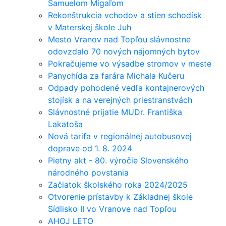
Samuelom Migaľom
Rekonštrukcia vchodov a stien schodísk
v Materskej škole Juh
Mesto Vranov nad Topľou slávnostne
odovzdalo 70 nových nájomných bytov
Pokračujeme vo výsadbe stromov v meste
Panychída za farára Michala Kučeru
Odpady pohodené vedľa kontajnerových
stojísk a na verejných priestranstvách
Slávnostné prijatie MUDr. Františka
Lakatoša
Nová tarifa v regionálnej autobusovej
doprave od 1. 8. 2024
Pietny akt - 80. výročie Slovenského
národného povstania
Začiatok školského roka 2024/2025
Otvorenie prístavby k Základnej škole
Sídlisko II vo Vranove nad Topľou
AHOJ LETO