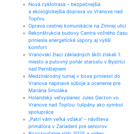
Nová cyklotrasa – bezpečnejšia
a ekologickejšia doprava vo Vranove nad
Topľou
Oprava cestnej komunikácie na Zimnej ulici
Rekonštrukcia budovy Centra voľného času
priniesla energetické úspory aj vyšší
komfort
Vranovskí žiaci základných škôl získali 1.
miesto a putovný pohár starostu v Bystrici
nad Pernštejnem
Medzinárodný turnaj v boxe priniesol do
Vranova napínavé súboje a ocenenie pre
Mariána Smoláka
Holandský veľvyslanec Jules Gerzon vo
Vranove nad Topľou: tulipány ako symbol
spolupráce
„Patrí vám veľká vďaka“ – návšteva
primátora v Zariadení pre seniorov
Rozozvučanie sŕdc 2025 + video