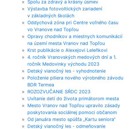
Spolu za zdravý a krásny úsmev
Výstavba fotovoltických zariadení
v základných školách
Oddychová zóna pri Centre voľného času
vo Vranove nad Topľou
Opravy chodníkov a miestnych komunikácií
na území mesta Vranov nad Topľou
Krst publikácie o Alexejovi Leleňkovi
4. ročník Vranovských medových dní a 1.
ročník Medovinky východu 2023
Detský vianočný les - vyhodnotenie
Položenie piliera nového výrobného závodu
BDR Termea
ROZOZVUČANIE SŔDC 2023
Uvítanie detí do života primátorom mesta
Mesto Vranov nad Topľou upravilo zásady
poskytovania sociálnej pomoci občanom
Od januára mesto spúšťa „Kartu seniora“
Detský vianočný les - odmeňovanie