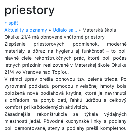
priestory
«
späť
Aktuality a oznamy
»
Udialo sa...
»
Materská škola
Okulka 21/4 má obnovené vnútorné priestory
Zlepšenie priestorových podmienok, moderné
materiály a dôraz na hygienu aj funkčnosť – to boli
hlavné ciele rekonštrukčných prác, ktoré boli počas
letných prázdnin realizované v Materskej škole Okulka
21/4 vo Vranove nad Topľou.
V rámci úprav prešla obnovou tzv. zelená trieda. Po
vyrovnaní podkladu pomocou nivelačnej hmoty bola
položená nová podlahová krytina, ktorá je navrhnutá
s ohľadom na pohyb detí, ľahkú údržbu a celkový
komfort pri každodenných aktivitách.
Zásadnejšia rekonštrukcia sa týkala výdajných
miestností jedál. Pôvodné kuchynské linky a podlahy
boli demontované, steny a podlahy prešli kompletnou