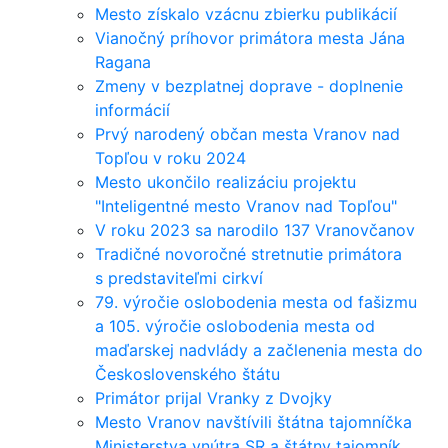
Mesto získalo vzácnu zbierku publikácií
Vianočný príhovor primátora mesta Jána
Ragana
Zmeny v bezplatnej doprave - doplnenie
informácií
Prvý narodený občan mesta Vranov nad
Topľou v roku 2024
Mesto ukončilo realizáciu projektu
"Inteligentné mesto Vranov nad Topľou"
V roku 2023 sa narodilo 137 Vranovčanov
Tradičné novoročné stretnutie primátora
s predstaviteľmi cirkví
79. výročie oslobodenia mesta od fašizmu
a 105. výročie oslobodenia mesta od
maďarskej nadvlády a začlenenia mesta do
Československého štátu
Primátor prijal Vranky z Dvojky
Mesto Vranov navštívili štátna tajomníčka
Ministerstva vnútra SR a štátny tajomník