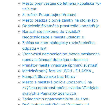
Mesto preinvestuje do letného kúpaliska 76-
tisíc eur
8. ročník Poupratujme Vranov!
Mesto osádza čipové zámky na stojiskách
Oddelenie životného prostredia upozorňuje
Narazili ste niekomu do vozidla?
Neodchádzajte z miesta udalosti !!!
Začína sa zber biologicky rozložiteľného
odpadu v IBV
Vranovská nemocnica po dvoch mesiacoch
obnovila činnosť detského oddelenia
Primátor mesta vyjadruje úprimnú sústrasť
Medzinárodný festival „BOH JE LÁSKA „
Kampaň Slovensko bez filtrov
Mesto a mestská polícia upozorňujú na
zvýšenú opatrnosť počas sviatku Všetkých
svätých a Pamiatky zosnulých
Zariadenie s opatrovateľskou službou
Deň materských škôl vo Vranove nad