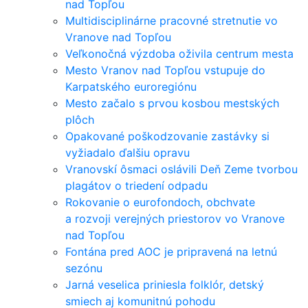
nad Topľou
Multidisciplinárne pracovné stretnutie vo
Vranove nad Topľou
Veľkonočná výzdoba oživila centrum mesta
Mesto Vranov nad Topľou vstupuje do
Karpatského euroregiónu
Mesto začalo s prvou kosbou mestských
plôch
Opakované poškodzovanie zastávky si
vyžiadalo ďalšiu opravu
Vranovskí ôsmaci oslávili Deň Zeme tvorbou
plagátov o triedení odpadu
Rokovanie o eurofondoch, obchvate
a rozvoji verejných priestorov vo Vranove
nad Topľou
Fontána pred AOC je pripravená na letnú
sezónu
Jarná veselica priniesla folklór, detský
smiech aj komunitnú pohodu