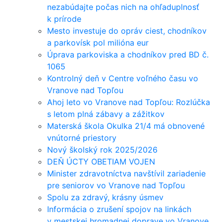
nezabúdajte počas nich na ohľaduplnosť
k prírode
Mesto investuje do opráv ciest, chodníkov
a parkovísk pol milióna eur
Úprava parkoviska a chodníkov pred BD č.
1065
Kontrolný deň v Centre voľného času vo
Vranove nad Topľou
Ahoj leto vo Vranove nad Topľou: Rozlúčka
s letom plná zábavy a zážitkov
Materská škola Okulka 21/4 má obnovené
vnútorné priestory
Nový školský rok 2025/2026
DEŇ ÚCTY OBETIAM VOJEN
Minister zdravotníctva navštívil zariadenie
pre seniorov vo Vranove nad Topľou
Spolu za zdravý, krásny úsmev
Informácia o zrušení spojov na linkách
v mestskej hromadnej doprave vo Vranove