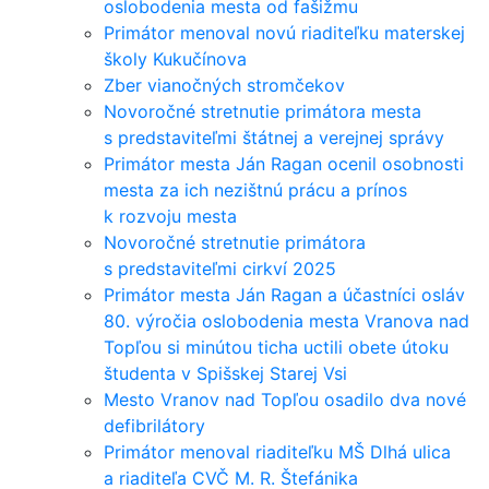
oslobodenia mesta od fašižmu
Primátor menoval novú riaditeľku materskej
školy Kukučínova
Zber vianočných stromčekov
Novoročné stretnutie primátora mesta
s predstaviteľmi štátnej a verejnej správy
Primátor mesta Ján Ragan ocenil osobnosti
mesta za ich nezištnú prácu a prínos
k rozvoju mesta
Novoročné stretnutie primátora
s predstaviteľmi cirkví 2025
Primátor mesta Ján Ragan a účastníci osláv
80. výročia oslobodenia mesta Vranova nad
Topľou si minútou ticha uctili obete útoku
študenta v Spišskej Starej Vsi
Mesto Vranov nad Topľou osadilo dva nové
defibrilátory
Primátor menoval riaditeľku MŠ Dlhá ulica
a riaditeľa CVČ M. R. Štefánika