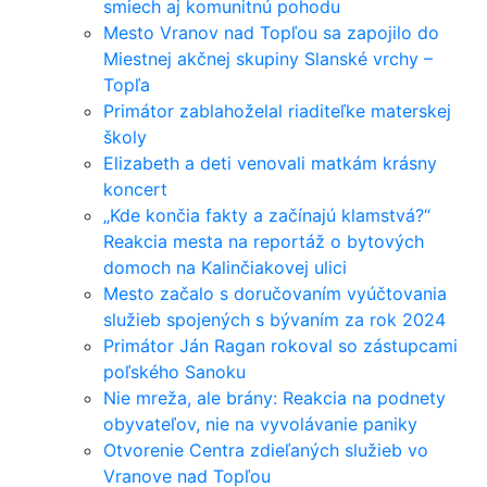
smiech aj komunitnú pohodu
Mesto Vranov nad Topľou sa zapojilo do
Miestnej akčnej skupiny Slanské vrchy –
Topľa
Primátor zablahoželal riaditeľke materskej
školy
Elizabeth a deti venovali matkám krásny
koncert
„Kde končia fakty a začínajú klamstvá?“
Reakcia mesta na reportáž o bytových
domoch na Kalinčiakovej ulici
Mesto začalo s doručovaním vyúčtovania
služieb spojených s bývaním za rok 2024
Primátor Ján Ragan rokoval so zástupcami
poľského Sanoku
Nie mreža, ale brány: Reakcia na podnety
obyvateľov, nie na vyvolávanie paniky
Otvorenie Centra zdieľaných služieb vo
Vranove nad Topľou