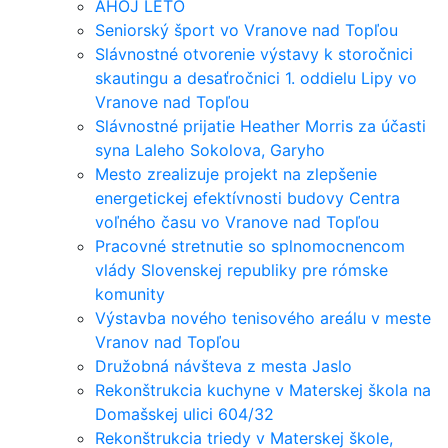
AHOJ LETO
Seniorský šport vo Vranove nad Topľou
Slávnostné otvorenie výstavy k storočnici
skautingu a desaťročnici 1. oddielu Lipy vo
Vranove nad Topľou
Slávnostné prijatie Heather Morris za účasti
syna Laleho Sokolova, Garyho
Mesto zrealizuje projekt na zlepšenie
energetickej efektívnosti budovy Centra
voľného času vo Vranove nad Topľou
Pracovné stretnutie so splnomocnencom
vlády Slovenskej republiky pre rómske
komunity
Výstavba nového tenisového areálu v meste
Vranov nad Topľou
Družobná návšteva z mesta Jaslo
Rekonštrukcia kuchyne v Materskej škola na
Domašskej ulici 604/32
Rekonštrukcia triedy v Materskej škole,