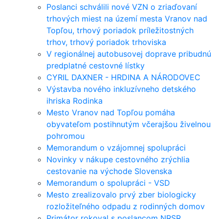
Poslanci schválili nové VZN o zriaďovaní
trhových miest na území mesta Vranov nad
Topľou, trhový poriadok príležitostných
trhov, trhový poriadok trhoviska
V regionálnej autobusovej doprave pribudnú
predplatné cestovné lístky
CYRIL DAXNER - HRDINA A NÁRODOVEC
Výstavba nového inkluzívneho detského
ihriska Rodinka
Mesto Vranov nad Topľou pomáha
obyvateľom postihnutým včerajšou živelnou
pohromou
Memorandum o vzájomnej spolupráci
Novinky v nákupe cestovného zrýchlia
cestovanie na východe Slovenska
Memorandum o spolupráci - VSD
Mesto zrealizovalo prvý zber biologicky
rozložiteľného odpadu z rodinných domov
Primátor rokoval s poslancom NRSR