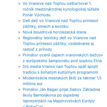
Vo Vranove nad Topľou odštartoval 1.
ročník medzinárodnej kynologickej súťaže
Pohár Východu
Deň detí vo Vranove nad Topľou priniesol
zážitky, smiech a exotiku
Nová bouldrová horolezecká stena
Regionálny lesnícky deň vo Vranove nad
Topľou priniesol zážitky, vzdelávanie aj
radosť z prírody
Primátor ocenil úspech vranovských bežcov
z európskeho šampionátu pod sopkou Etna
Dni mesta Vranov nad Topľou opäť spojili
tradíciu s bohatým kultúrnym programom
Modernizácia mestských škôl za takmer 1,5
milióna eur
Primátor Ján Ragan prijal žiakov Základnej
školy Bernolákova po úspešnej
reprezentácii na Majstrovstvách Európy
v RoboCup