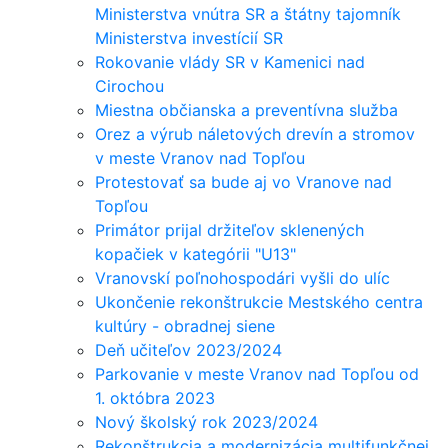
Ministerstva vnútra SR a štátny tajomník
Ministerstva investícií SR
Rokovanie vlády SR v Kamenici nad
Cirochou
Miestna občianska a preventívna služba
Orez a výrub náletových drevín a stromov
v meste Vranov nad Topľou
Protestovať sa bude aj vo Vranove nad
Topľou
Primátor prijal držiteľov sklenených
kopačiek v kategórii "U13"
Vranovskí poľnohospodári vyšli do ulíc
Ukončenie rekonštrukcie Mestského centra
kultúry - obradnej siene
Deň učiteľov 2023/2024
Parkovanie v meste Vranov nad Topľou od
1. októbra 2023
Nový školský rok 2023/2024
Rekonštrukcia a modernizácia multifunkčnej