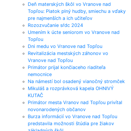
Deň materských škôl vo Vranove nad
Topľou: Piatok plný hudby, smiechu a vďaky
pre najmenších a ich učiteľov
Rozozvučanie sŕdc 2024
Umením k úcte seniorom vo Vranove nad
Topľou
Dni medu vo Vranove nad Topľou
Revitalizácia mestských záhonov vo
Vranove nad Topľou
Primátor prijal končiaceho riaditeľa
nemocnice
Na námestí bol osadený vianočný stromček
Mikuláš a rozprávková kapela OHNIVÝ
KUTAČ
Primátor mesta Vranov nad Topľou privítal
novonarodených občanov
Burza informácií vo Vranove nad Topľou
predstavila možnosti štúdia pre žiakov
základných škôl