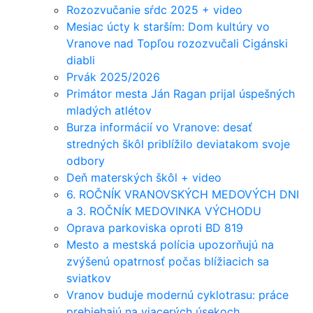
Rozozvučanie sŕdc 2025 + video
Mesiac úcty k starším: Dom kultúry vo
Vranove nad Topľou rozozvučali Cigánski
diabli
Prvák 2025/2026
Primátor mesta Ján Ragan prijal úspešných
mladých atlétov
Burza informácií vo Vranove: desať
stredných škôl priblížilo deviatakom svoje
odbory
Deň materských škôl + video
6. ROČNÍK VRANOVSKÝCH MEDOVÝCH DNI
a 3. ROČNÍK MEDOVINKA VÝCHODU
Oprava parkoviska oproti BD 819
Mesto a mestská polícia upozorňujú na
zvýšenú opatrnosť počas blížiacich sa
sviatkov
Vranov buduje modernú cyklotrasu: práce
prebiehajú na viacerých úsekoch