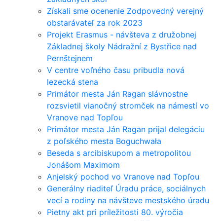
Získali sme ocenenie Zodpovedný verejný
obstarávateľ za rok 2023
Projekt Erasmus - návšteva z družobnej
Základnej školy Nádražní z Bystřice nad
Pernštejnem
V centre voľného času pribudla nová
lezecká stena
Primátor mesta Ján Ragan slávnostne
rozsvietil vianočný stromček na námestí vo
Vranove nad Topľou
Primátor mesta Ján Ragan prijal delegáciu
z poľského mesta Boguchwała
Beseda s arcibiskupom a metropolitou
Jonášom Maximom
Anjelský pochod vo Vranove nad Topľou
Generálny riaditeľ Úradu práce, sociálnych
vecí a rodiny na návšteve mestského úradu
Pietny akt pri príležitosti 80. výročia