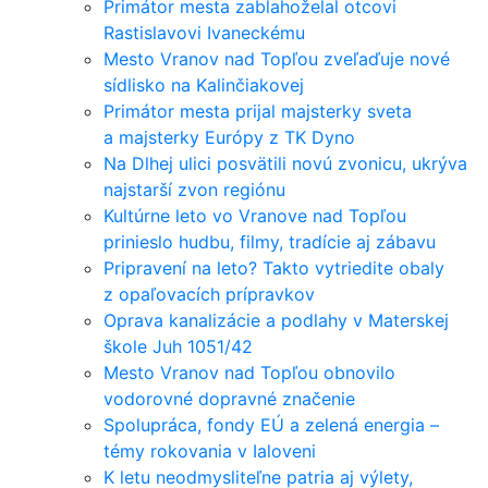
Primátor mesta zablahoželal otcovi
Rastislavovi Ivaneckému
Mesto Vranov nad Topľou zveľaďuje nové
sídlisko na Kalinčiakovej
Primátor mesta prijal majsterky sveta
a majsterky Európy z TK Dyno
Na Dlhej ulici posvätili novú zvonicu, ukrýva
najstarší zvon regiónu
Kultúrne leto vo Vranove nad Topľou
prinieslo hudbu, filmy, tradície aj zábavu
Pripravení na leto? Takto vytriedite obaly
z opaľovacích prípravkov
Oprava kanalizácie a podlahy v Materskej
škole Juh 1051/42
Mesto Vranov nad Topľou obnovilo
vodorovné dopravné značenie
Spolupráca, fondy EÚ a zelená energia –
témy rokovania v Ialoveni
K letu neodmysliteľne patria aj výlety,