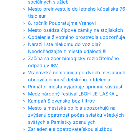
sociálnych služieb
Mesto preinvestuje do letného kúpaliska 76-
tisíc eur
8. ročník Poupratujme Vranov!
Mesto osádza čipové zámky na stojiskách
Oddelenie životného prostredia upozorňuje
Narazili ste niekomu do vozidla?
Neodchádzajte z miesta udalosti !!!
Začína sa zber biologicky rozložiteľného
odpadu v IBV
Vranovská nemocnica po dvoch mesiacoch
obnovila činnosť detského oddelenia
Primátor mesta vyjadruje úprimnú sústrasť
Medzinárodný festival „BOH JE LÁSKA „
Kampaň Slovensko bez filtrov
Mesto a mestská polícia upozorňujú na
zvýšenú opatrnosť počas sviatku Všetkých
svätých a Pamiatky zosnulých
Zariadenie s opatrovateľskou službou