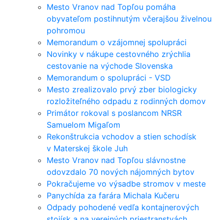
Mesto Vranov nad Topľou pomáha
obyvateľom postihnutým včerajšou živelnou
pohromou
Memorandum o vzájomnej spolupráci
Novinky v nákupe cestovného zrýchlia
cestovanie na východe Slovenska
Memorandum o spolupráci - VSD
Mesto zrealizovalo prvý zber biologicky
rozložiteľného odpadu z rodinných domov
Primátor rokoval s poslancom NRSR
Samuelom Migaľom
Rekonštrukcia vchodov a stien schodísk
v Materskej škole Juh
Mesto Vranov nad Topľou slávnostne
odovzdalo 70 nových nájomných bytov
Pokračujeme vo výsadbe stromov v meste
Panychída za farára Michala Kučeru
Odpady pohodené vedľa kontajnerových
stojísk a na verejných priestranstvách