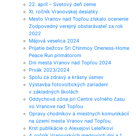
22. apríl – Svetový deň zeme
XI. ročník Vranovskej desiatky
Mesto Vranov nad Topľou získalo ocenenie
Zodpovedný verejný obstarávateľ za rok
2022
Májová veselica 2024
Prijatie bežcov Sri Chinmoy Oneness-Home
Peace Run primátorom
Dni mesta Vranov nad Topľou 2024
Prvák 2023/2024
Spolu za zdravý a krásny úsmev
Výstavba fotovoltických zariadení
v základných školách
Oddychová zóna pri Centre voľného času
vo Vranove nad Topľou
Opravy chodníkov a miestnych komunikácií
na území mesta Vranov nad Topľou
Krst publikácie o Alexejovi Leleňkovi
4. ročník Vranovských medových dní a 1.