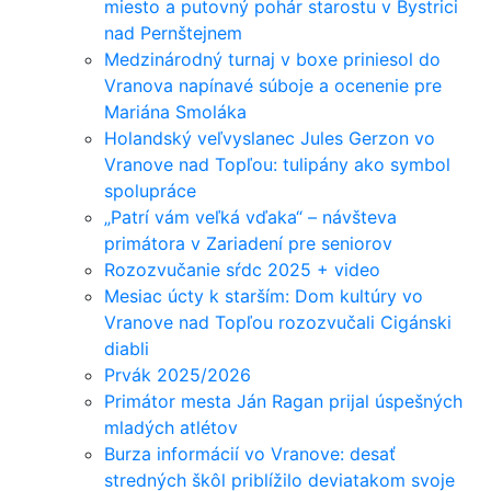
miesto a putovný pohár starostu v Bystrici
nad Pernštejnem
Medzinárodný turnaj v boxe priniesol do
Vranova napínavé súboje a ocenenie pre
Mariána Smoláka
Holandský veľvyslanec Jules Gerzon vo
Vranove nad Topľou: tulipány ako symbol
spolupráce
„Patrí vám veľká vďaka“ – návšteva
primátora v Zariadení pre seniorov
Rozozvučanie sŕdc 2025 + video
Mesiac úcty k starším: Dom kultúry vo
Vranove nad Topľou rozozvučali Cigánski
diabli
Prvák 2025/2026
Primátor mesta Ján Ragan prijal úspešných
mladých atlétov
Burza informácií vo Vranove: desať
stredných škôl priblížilo deviatakom svoje