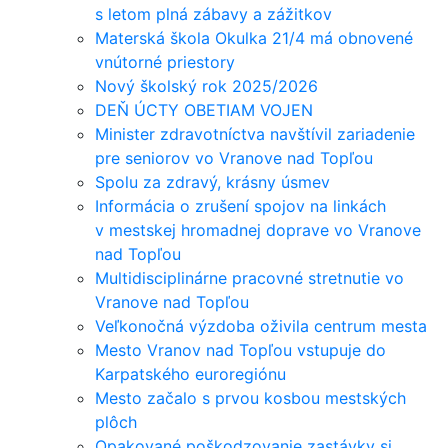
s letom plná zábavy a zážitkov
Materská škola Okulka 21/4 má obnovené
vnútorné priestory
Nový školský rok 2025/2026
DEŇ ÚCTY OBETIAM VOJEN
Minister zdravotníctva navštívil zariadenie
pre seniorov vo Vranove nad Topľou
Spolu za zdravý, krásny úsmev
Informácia o zrušení spojov na linkách
v mestskej hromadnej doprave vo Vranove
nad Topľou
Multidisciplinárne pracovné stretnutie vo
Vranove nad Topľou
Veľkonočná výzdoba oživila centrum mesta
Mesto Vranov nad Topľou vstupuje do
Karpatského euroregiónu
Mesto začalo s prvou kosbou mestských
plôch
Opakované poškodzovanie zastávky si