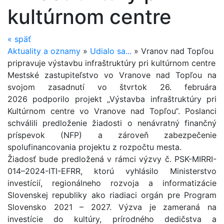
kultúrnom centre
«
späť
Aktuality a oznamy
»
Udialo sa...
»
Vranov nad Topľou
pripravuje výstavbu infraštruktúry pri kultúrnom centre
Mestské zastupiteľstvo vo Vranove nad Topľou na
svojom zasadnutí vo štvrtok 26. februára
2026 podporilo projekt „Výstavba infraštruktúry pri
Kultúrnom centre vo Vranove nad Topľou“. Poslanci
schválili predloženie žiadosti o nenávratný finančný
príspevok (NFP) a zároveň zabezpečenie
spolufinancovania projektu z rozpočtu mesta.
Žiadosť bude predložená v rámci výzvy č. PSK-MIRRI-
014–2024-ITI-EFRR, ktorú vyhlásilo Ministerstvo
investícií, regionálneho rozvoja a informatizácie
Slovenskej republiky ako riadiaci orgán pre Program
Slovensko 2021 – 2027. Výzva je zameraná na
investície do kultúry, prírodného dedičstva a