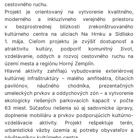
cestovného ruchu.
Projekt je orientovaný na vytvorenie kvalitného,
moderného a inkluzívneho verejného priestoru
v bezprostrednej blízkosti zrekonštruovaného
kultúrneho centra na uliciach Na Hrnku a Sídlisko
1. mája. Cieľom projektu je zvýšiť dostupnosť a
atraktivitu kultúry, podporiť komunitný život,
vzdelávanie, oddych a rozvoj cestovného ruchu na
území mesta a regiónu Horný Zemplín.
Hlavné aktivity zahŕňajú vybudovanie exteriérovej
kultúrnej infraštruktúry – malého amfiteátra, čítacích
pavilónov, náučného chodníka, prezentačných
umeleckých prvkov a oddychových zón – a vytvorenie
ekologicky riešených parkovacích kapacít v počte
63 miest. Súčasťou riešenia sú aj sadovnícke úpravy,
doplnenie mobiliáru a prvkov podporujúcich kultúrno-
vzdelávacie aktivity. Projekt rešpektuje terén,
urbanistické väzby územia aj potreby obyvateľov a
návštevníkov kultúrneho centra.