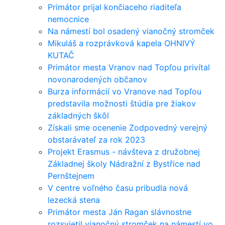
Primátor prijal končiaceho riaditeľa
nemocnice
Na námestí bol osadený vianočný stromček
Mikuláš a rozprávková kapela OHNIVÝ
KUTAČ
Primátor mesta Vranov nad Topľou privítal
novonarodených občanov
Burza informácií vo Vranove nad Topľou
predstavila možnosti štúdia pre žiakov
základných škôl
Získali sme ocenenie Zodpovedný verejný
obstarávateľ za rok 2023
Projekt Erasmus - návšteva z družobnej
Základnej školy Nádražní z Bystřice nad
Pernštejnem
V centre voľného času pribudla nová
lezecká stena
Primátor mesta Ján Ragan slávnostne
rozsvietil vianočný stromček na námestí vo