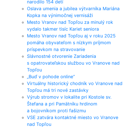
narodilo 154 detí
Oslava umenia a jubilea výtvarníka Mariána
Kopka na výnimočnej vernisáži
Mesto Vranov nad Topľou za minulý rok
vydalo takmer tisíc Kariet seniora
Mesto Vranov nad Topľou aj v roku 2025
pomáha obyvateľom s nízkym príjmom
príspevkom na stravovanie
Slávnostné otvorenie Zariadenia
s opatrovateľskou službou vo Vranove nad
Topľou
„Buď v pohode online“
Virtuálny historický chodník vo Vranove nad
Topľou má tri nové zastávky
Výrub stromov v lokalite pri Kostole sv.
Štefana a pri Pamätníku hrdinom
a bojovníkom proti fašizmu
VSE zatvára kontaktné miesto vo Vranove
nad Topľou