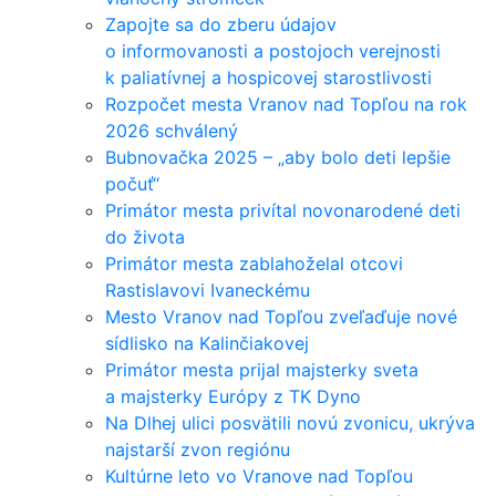
Zapojte sa do zberu údajov
o informovanosti a postojoch verejnosti
k paliatívnej a hospicovej starostlivosti
Rozpočet mesta Vranov nad Topľou na rok
2026 schválený
Bubnovačka 2025 – „aby bolo deti lepšie
počuť“
Primátor mesta privítal novonarodené deti
do života
Primátor mesta zablahoželal otcovi
Rastislavovi Ivaneckému
Mesto Vranov nad Topľou zveľaďuje nové
sídlisko na Kalinčiakovej
Primátor mesta prijal majsterky sveta
a majsterky Európy z TK Dyno
Na Dlhej ulici posvätili novú zvonicu, ukrýva
najstarší zvon regiónu
Kultúrne leto vo Vranove nad Topľou