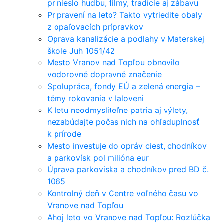
prinieslo hudbu, filmy, tradície aj zábavu
Pripravení na leto? Takto vytriedite obaly
z opaľovacích prípravkov
Oprava kanalizácie a podlahy v Materskej
škole Juh 1051/42
Mesto Vranov nad Topľou obnovilo
vodorovné dopravné značenie
Spolupráca, fondy EÚ a zelená energia –
témy rokovania v Ialoveni
K letu neodmysliteľne patria aj výlety,
nezabúdajte počas nich na ohľaduplnosť
k prírode
Mesto investuje do opráv ciest, chodníkov
a parkovísk pol milióna eur
Úprava parkoviska a chodníkov pred BD č.
1065
Kontrolný deň v Centre voľného času vo
Vranove nad Topľou
Ahoj leto vo Vranove nad Topľou: Rozlúčka