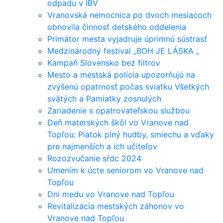
odpadu v IBV
Vranovská nemocnica po dvoch mesiacoch
obnovila činnosť detského oddelenia
Primátor mesta vyjadruje úprimnú sústrasť
Medzinárodný festival „BOH JE LÁSKA „
Kampaň Slovensko bez filtrov
Mesto a mestská polícia upozorňujú na
zvýšenú opatrnosť počas sviatku Všetkých
svätých a Pamiatky zosnulých
Zariadenie s opatrovateľskou službou
Deň materských škôl vo Vranove nad
Topľou: Piatok plný hudby, smiechu a vďaky
pre najmenších a ich učiteľov
Rozozvučanie sŕdc 2024
Umením k úcte seniorom vo Vranove nad
Topľou
Dni medu vo Vranove nad Topľou
Revitalizácia mestských záhonov vo
Vranove nad Topľou