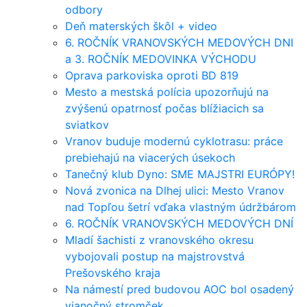
odbory
Deň materských škôl + video
6. ROČNÍK VRANOVSKÝCH MEDOVÝCH DNI
a 3. ROČNÍK MEDOVINKA VÝCHODU
Oprava parkoviska oproti BD 819
Mesto a mestská polícia upozorňujú na
zvýšenú opatrnosť počas blížiacich sa
sviatkov
Vranov buduje modernú cyklotrasu: práce
prebiehajú na viacerých úsekoch
Tanečný klub Dyno: SME MAJSTRI EURÓPY!
Nová zvonica na Dlhej ulici: Mesto Vranov
nad Topľou šetrí vďaka vlastným údržbárom
6. ROČNÍK VRANOVSKÝCH MEDOVÝCH DNÍ
Mladí šachisti z vranovského okresu
vybojovali postup na majstrovstvá
Prešovského kraja
Na námestí pred budovou AOC bol osadený
vianočný stromček