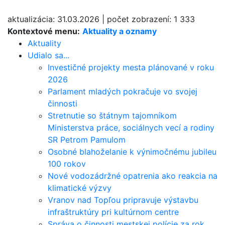
aktualizácia:
31.03.2026
|
počet zobrazení:
1 333
Kontextové menu:
Aktuality a oznamy
Aktuality
Udialo sa...
Investičné projekty mesta plánované v roku
2026
Parlament mladých pokračuje vo svojej
činnosti
Stretnutie so štátnym tajomníkom
Ministerstva práce, sociálnych vecí a rodiny
SR Petrom Pamulom
Osobné blahoželanie k výnimočnému jubileu
100 rokov
Nové vodozádržné opatrenia ako reakcia na
klimatické výzvy
Vranov nad Topľou pripravuje výstavbu
infraštruktúry pri kultúrnom centre
Správa o činnosti mestskej polície za rok