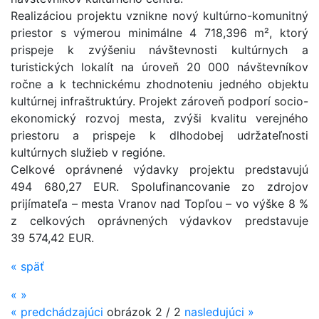
Realizáciou projektu vznikne nový kultúrno-komunitný
priestor s výmerou minimálne 4 718,396 m², ktorý
prispeje k zvýšeniu návštevnosti kultúrnych a
turistických lokalít na úroveň 20 000 návštevníkov
ročne a k technickému zhodnoteniu jedného objektu
kultúrnej infraštruktúry. Projekt zároveň podporí socio-
ekonomický rozvoj mesta, zvýši kvalitu verejného
priestoru a prispeje k dlhodobej udržateľnosti
kultúrnych služieb v regióne.
Celkové oprávnené výdavky projektu predstavujú
494 680,27 EUR. Spolufinancovanie zo zdrojov
prijímateľa – mesta Vranov nad Topľou – vo výške 8 %
z celkových oprávnených výdavkov predstavuje
39 574,42 EUR.
«
späť
«
»
«
predchádzajúci
obrázok
2 / 2
nasledujúci
»