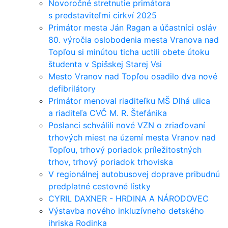
Novoročné stretnutie primátora
s predstaviteľmi cirkví 2025
Primátor mesta Ján Ragan a účastníci osláv
80. výročia oslobodenia mesta Vranova nad
Topľou si minútou ticha uctili obete útoku
študenta v Spišskej Starej Vsi
Mesto Vranov nad Topľou osadilo dva nové
defibrilátory
Primátor menoval riaditeľku MŠ Dlhá ulica
a riaditeľa CVČ M. R. Štefánika
Poslanci schválili nové VZN o zriaďovaní
trhových miest na území mesta Vranov nad
Topľou, trhový poriadok príležitostných
trhov, trhový poriadok trhoviska
V regionálnej autobusovej doprave pribudnú
predplatné cestovné lístky
CYRIL DAXNER - HRDINA A NÁRODOVEC
Výstavba nového inkluzívneho detského
ihriska Rodinka