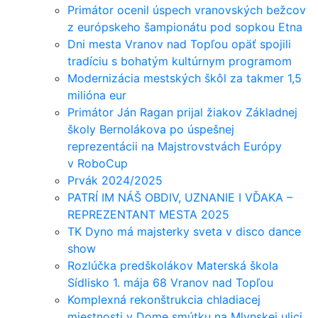
Primátor ocenil úspech vranovských bežcov
z európskeho šampionátu pod sopkou Etna
Dni mesta Vranov nad Topľou opäť spojili
tradíciu s bohatým kultúrnym programom
Modernizácia mestských škôl za takmer 1,5
milióna eur
Primátor Ján Ragan prijal žiakov Základnej
školy Bernolákova po úspešnej
reprezentácii na Majstrovstvách Európy
v RoboCup
Prvák 2024/2025
PATRÍ IM NÁŠ OBDIV, UZNANIE I VĎAKA –
REPREZENTANT MESTA 2025
TK Dyno má majsterky sveta v disco dance
show
Rozlúčka predškolákov Materská škola
Sídlisko 1. mája 68 Vranov nad Topľou
Komplexná rekonštrukcia chladiacej
miestnosti v Dome smútku na Mlynskej ulici