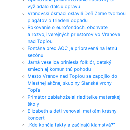
vyžiadalo ďalšiu opravu
Vranovskí ôsmaci oslávili Deň Zeme tvorbou
plagátov o triedení odpadu
Rokovanie o eurofondoch, obchvate
a rozvoji verejných priestorov vo Vranove
nad Topľou
Fontána pred AOC je pripravená na letnú
sezónu
Jarná veselica priniesla folklór, detský
smiech aj komunitnú pohodu
Mesto Vranov nad Topľou sa zapojilo do
Miestnej akčnej skupiny Slanské vrchy –
Topľa
Primátor zablahoželal riaditeľke materskej
školy
Elizabeth a deti venovali matkám krásny
koncert
„Kde končia fakty a začínajú klamstvá?“