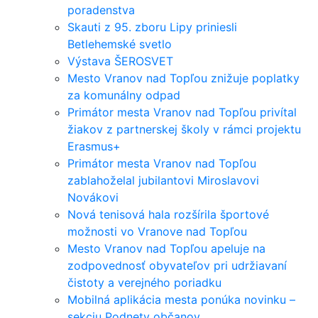
poradenstva
Skauti z 95. zboru Lipy priniesli
Betlehemské svetlo
Výstava ŠEROSVET
Mesto Vranov nad Topľou znižuje poplatky
za komunálny odpad
Primátor mesta Vranov nad Topľou privítal
žiakov z partnerskej školy v rámci projektu
Erasmus+
Primátor mesta Vranov nad Topľou
zablahoželal jubilantovi Miroslavovi
Novákovi
Nová tenisová hala rozšírila športové
možnosti vo Vranove nad Topľou
Mesto Vranov nad Topľou apeluje na
zodpovednosť obyvateľov pri udržiavaní
čistoty a verejného poriadku
Mobilná aplikácia mesta ponúka novinku –
sekciu Podnety občanov