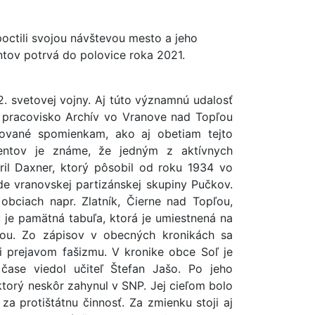
ctili svojou návštevou mesto a jeho
ntov potrvá do polovice roka 2021.
. svetovej vojny. Aj túto významnú udalosť
, pracovisko Archív vo Vranove nad Topľou
nované spomienkam, ako aj obetiam tejto
entov je známe, že jedným z aktívnych
ril Daxner, ktorý pôsobil od roku 1934 vo
de vranovskej partizánskej skupiny Pučkov.
obciach napr. Zlatník, Čierne nad Topľou,
 je pamätná tabuľa, ktorá je umiestnená na
u. Zo zápisov v obecných kronikách sa
i prejavom fašizmu. V kronike obce Soľ je
čase viedol učiteľ Štefan Jašo. Po jeho
ktorý neskôr zahynul v SNP. Jej cieľom bolo
za protištátnu činnosť. Za zmienku stoji aj