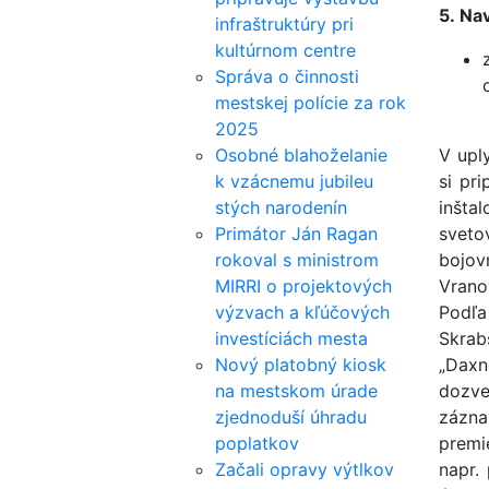
5. Nav
infraštruktúry pri
kultúrnom centre
Správa o činnosti
mestskej polície za rok
2025
Osobné blahoželanie
V upl
k vzácnemu jubileu
si pr
stých narodenín
inšta
Primátor Ján Ragan
sveto
rokoval s ministrom
bojov
MIRRI o projektových
Vrano
výzvach a kľúčových
Podľa
investíciách mesta
Skrab
Nový platobný kiosk
„Daxn
na mestskom úrade
dozve
zjednoduší úhradu
zázna
poplatkov
premi
Začali opravy výtlkov
napr.