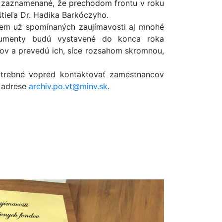
je zaznamenané, že prechodom frontu v roku
tieľa Dr. Hadika Barkóczyho.
em už spomínaných zaujímavosti aj mnohé
okumenty budú vystavené do konca roka
cov a prevedú ich, síce rozsahom skromnou,
otrebné vopred kontaktovať zamestnancov
a adrese
archiv.po.vt@minv.sk
.