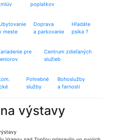
zmlúv
poplatkov
Ubytovanie
Doprava
Hľadáte
v meste
a parkovanie
psíka ?
Zariadenie pre
Centrum zdieľaných
seniorov
služieb
kom.
Pohrebné
Bohoslužby
ické
služby
a farnosti
 na výstavy
výstavy
ív Vranov nad Topľou pripravilo vo svojich