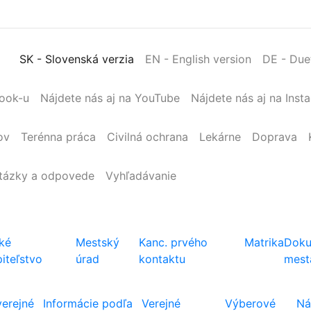
SK
- Slovenská verzia
EN
- English version
DE
- Due
book-u
Nájdete nás aj na YouTube
Nájdete nás aj na Inst
ov
Terénna
práca
Civilná
ochrana
Lekárne
Doprava
tázky a odpovede
Vyhľadávanie
ké
Mestský
Kanc. prvého
Matrika
Doku
iteľstvo
úrad
kontaktu
mest
verejné
Informácie podľa
Verejné
Výberové
Ná