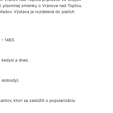
 1. písomnej zmienky o Vranove nad Topľou.
adov. Výstava je rozdelená do piatich
 – 1483.
 kedysi a dnes.
 slobody).
tov, ktorí sa zaslúžili o popularizáciu