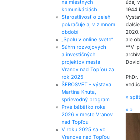
na miestnych
údaj 
komunikáciách
1944 
Starostlivosť o zeleň
Vysta
pokračuje aj v zimnom
ďalši
období
2020.
„Spolu v online svete“
ale o
Súhrn rozvojových
**V p
a investičných
archí
projektov mesta
Dovid
Vranov nad Topľou za
rok 2025
PhDr.
ŠEROSVET - výstava
vedúc
Martina Knuta,
«
spä
sprievodný program
Prvé bábätko roka
«
»
2026 v meste Vranov
nad Topľou
V roku 2025 sa vo
Vranove nad Topľou