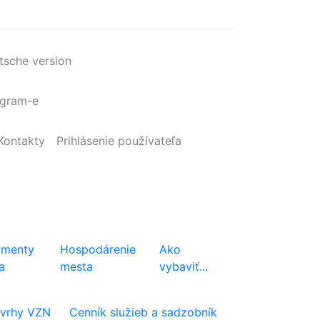
tsche version
agram-e
Kontakty
Prihlásenie
používateľa
menty
Hospodárenie
Ako
a
mesta
vybaviť...
vrhy VZN
Cenník služieb a sadzobník