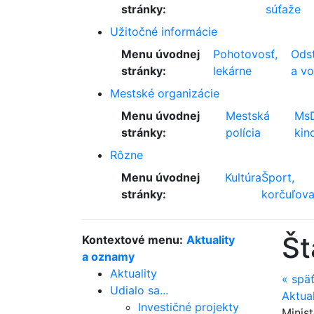
stránky:
súťaže
Užitočné informácie
Menu úvodnej
Pohotovosť,
Odst
stránky:
lekárne
a v
Mestské organizácie
Menu úvodnej
Mestská
Ms
stránky:
polícia
kin
Rôzne
Menu úvodnej
Kultúra
Šport,
stránky:
korčuľova
Št
Kontextové menu:
Aktuality
a oznamy
Aktuality
«
spä
Udialo sa...
Aktua
Investičné projekty
Minis