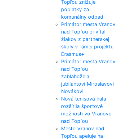
Topľou znižuje
poplatky za
komunálny odpad
Primátor mesta Vranov
nad Topľou privítal
žiakov z partnerskej
školy v rámci projektu
Erasmus+
Primátor mesta Vranov
nad Topľou
zablahoželal
jubilantovi Miroslavovi
Novákovi
Nová tenisová hala
rozšírila športové
možnosti vo Vranove
nad Topľou
Mesto Vranov nad
Topľou apeluje na