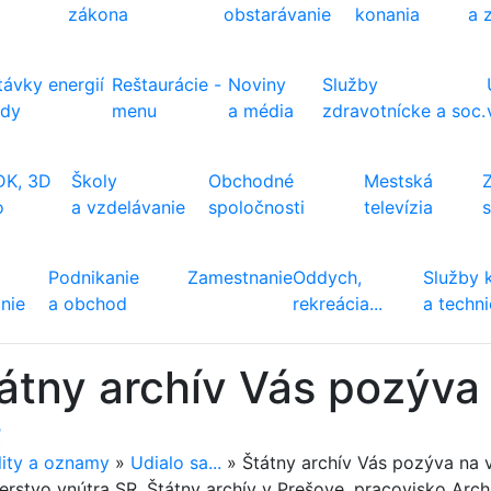
zákona
obstarávanie
konania
a 
ávky energií
Reštaurácie -
Noviny
Služby
ody
menu
a média
zdravotnícke a soc.
DK, 3D
Školy
Obchodné
Mestská
o
a vzdelávanie
spoločnosti
televízia
Podnikanie
Zamestnanie
Oddych,
Služby 
nie
a obchod
rekreácia...
a techn
átny archív Vás pozýva
ť
lity a oznamy
»
Udialo sa...
»
Štátny archív Vás pozýva na 
terstvo vnútra SR, Štátny archív v Prešove, pracovisko Arch