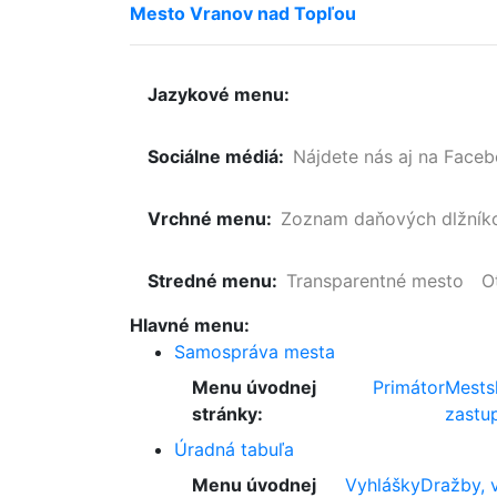
Mesto
Vranov
nad
Topľou
Jazykové menu:
Sociálne médiá:
Nájdete nás aj na Face
Vrchné menu:
Zoznam
daňových
dlžník
Stredné menu:
Transparentné mesto
O
Hlavné menu:
Samospráva mesta
Menu úvodnej
Primátor
Mests
stránky:
zastup
Úradná tabuľa
Menu úvodnej
Vyhlášky
Dražby, 