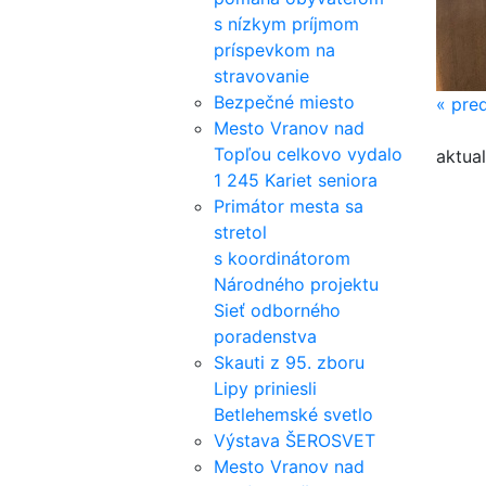
s nízkym príjmom
príspevkom na
stravovanie
Bezpečné miesto
«
pred
Mesto Vranov nad
Topľou celkovo vydalo
aktual
1 245 Kariet seniora
Primátor mesta sa
stretol
s koordinátorom
Národného projektu
Sieť odborného
poradenstva
Skauti z 95. zboru
Lipy priniesli
Betlehemské svetlo
Výstava ŠEROSVET
Mesto Vranov nad