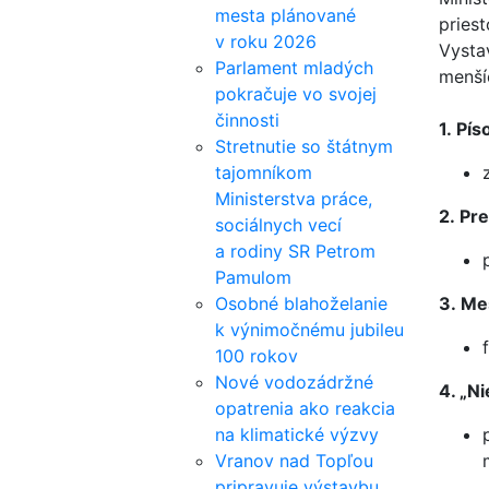
mesta plánované
pries
v roku 2026
Vysta
Parlament mladých
menší
pokračuje vo svojej
činnosti
1. Pí
Stretnutie so štátnym
tajomníkom
Ministerstva práce,
2. Pr
sociálnych vecí
a rodiny SR Petrom
Pamulom
Osobné blahoželanie
3. Me
k výnimočnému jubileu
100 rokov
Nové vodozádržné
4. „N
opatrenia ako reakcia
na klimatické výzvy
Vranov nad Topľou
pripravuje výstavbu