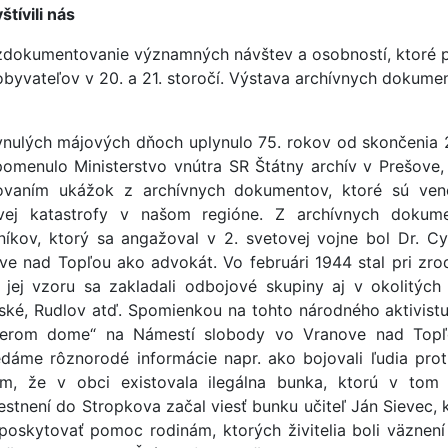
štívili nás
zdokumentovanie významných návštev a osobností, ktoré po
obyvateľov v 20. a 21. storočí. Výstava archívnych dokume
ynulých májových dňoch uplynulo 75. rokov od skončenia 2
ipomenulo Ministerstvo vnútra SR Štátny archív v Prešove
lovaním ukážok z archívnych dokumentov, ktoré sú ve
vej katastrofy v našom regióne. Z archívnych dokum
níkov, ktorý sa angažoval v 2. svetovej vojne bol Dr. Cy
ve nad Topľou ako advokát. Vo februári 1944 stal pri zro
 jej vzoru sa zakladali odbojové skupiny aj v okolitých 
ské, Rudlov atď. Spomienkou na tohto národného aktivistu
erom dome“ na Námestí slobody vo Vranove nad Topľo
dáme rôznorodé informácie napr. ako bojovali ľudia prot
m, že v obci existovala ilegálna bunka, ktorú v tom 
estnení do Stropkova začal viesť bunku učiteľ Ján Sievec, 
 poskytovať pomoc rodinám, ktorých živitelia boli väznení 