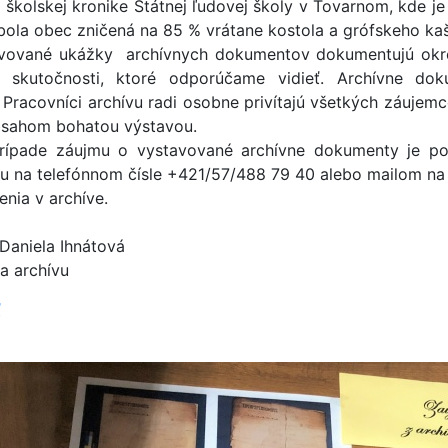
v školskej kronike Štátnej ľudovej školy v Tovarnom, kde 
bola obec zničená na 85 % vrátane kostola a grófskeho kaš
vované ukážky archívnych dokumentov dokumentujú okr
e skutočnosti, ktoré odporúčame vidieť. Archívne d
 Pracovníci archívu radi osobne privítajú všetkých záujem
bsahom bohatou výstavou.
rípade záujmu o vystavované archívne dokumenty je p
vu na telefónnom čísle +421/57/488 79 40 alebo mailom n
enia v archíve.
 Daniela Ihnátová
a archívu
ť