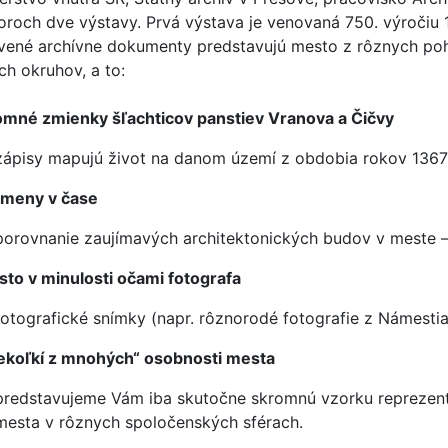
toroch dve výstavy. Prvá výstava je venovaná 750. výročiu
vené archívne dokumenty predstavujú mesto z rôznych pohľ
ch okruhov, a to:
somné zmienky šľachticov panstiev Vranova a Čičvy
zápisy mapujú život na danom území z obdobia rokov 1367
emeny v čase
porovnanie zaujímavých architektonických budov v meste –
sto v minulosti očami fotografa
fotografické snímky (napr. rôznorodé fotografie z Námestia
iekoľkí z mnohých“ osobnosti mesta
predstavujeme Vám iba skutočne skromnú vzorku reprezentan
mesta v rôznych spoločenských sférach.