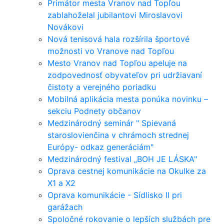
Primátor mesta Vranov nad Topľou
zablahoželal jubilantovi Miroslavovi
Novákovi
Nová tenisová hala rozšírila športové
možnosti vo Vranove nad Topľou
Mesto Vranov nad Topľou apeluje na
zodpovednosť obyvateľov pri udržiavaní
čistoty a verejného poriadku
Mobilná aplikácia mesta ponúka novinku –
sekciu Podnety občanov
Medzinárodný seminár " Spievaná
staroslovienčina v chrámoch strednej
Európy- odkaz generáciám"
Medzinárodný festival „BOH JE LÁSKA"
Oprava cestnej komunikácie na Okulke za
X1 a X2
Oprava komunikácie - Sídlisko II pri
garážach
Spoločné rokovanie o lepších službách pre