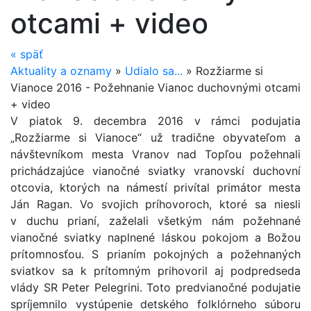
otcami + video
«
späť
Aktuality a oznamy
»
Udialo sa...
»
Rozžiarme si
Vianoce 2016 - Požehnanie Vianoc duchovnými otcami
+ video
V piatok 9. decembra 2016 v rámci podujatia
„Rozžiarme si Vianoce“ už tradične obyvateľom a
návštevníkom mesta Vranov nad Topľou požehnali
prichádzajúce vianočné sviatky vranovskí duchovní
otcovia, ktorých na námestí privítal primátor mesta
Ján Ragan. Vo svojich príhovoroch, ktoré sa niesli
v duchu prianí, zaželali všetkým nám požehnané
vianočné sviatky naplnené láskou pokojom a Božou
prítomnosťou. S prianím pokojných a požehnaných
sviatkov sa k prítomným prihovoril aj podpredseda
vlády SR Peter Pelegrini. Toto predvianočné podujatie
spríjemnilo vystúpenie detského folklórneho súboru