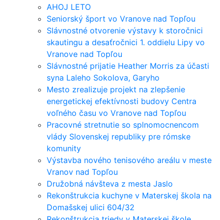
AHOJ LETO
Seniorský šport vo Vranove nad Topľou
Slávnostné otvorenie výstavy k storočnici
skautingu a desaťročnici 1. oddielu Lipy vo
Vranove nad Topľou
Slávnostné prijatie Heather Morris za účasti
syna Laleho Sokolova, Garyho
Mesto zrealizuje projekt na zlepšenie
energetickej efektívnosti budovy Centra
voľného času vo Vranove nad Topľou
Pracovné stretnutie so splnomocnencom
vlády Slovenskej republiky pre rómske
komunity
Výstavba nového tenisového areálu v meste
Vranov nad Topľou
Družobná návšteva z mesta Jaslo
Rekonštrukcia kuchyne v Materskej škola na
Domašskej ulici 604/32
Rekonštrukcia triedy v Materskej škole,