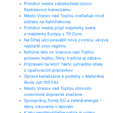
Primátor mesta zablahoželal otcovi
Rastislavovi Ivaneckému
Mesto Vranov nad Topľou zveľaďuje nové
sídlisko na Kalinčiakovej
Primátor mesta prijal majsterky sveta
a majsterky Európy z TK Dyno
Na Dlhej ulici posvätili novú zvonicu, ukrýva
najstarší zvon regiónu
Kultúrne leto vo Vranove nad Topľou
prinieslo hudbu, filmy, tradície aj zábavu
Pripravení na leto? Takto vytriedite obaly
z opaľovacích prípravkov
Oprava kanalizácie a podlahy v Materskej
škole Juh 1051/42
Mesto Vranov nad Topľou obnovilo
vodorovné dopravné značenie
Spolupráca, fondy EÚ a zelená energia –
témy rokovania v Ialoveni
K letu neodmysliteľne patria aj výlety,