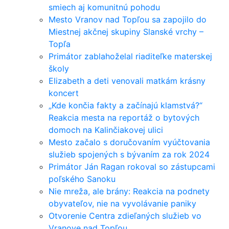
smiech aj komunitnú pohodu
Mesto Vranov nad Topľou sa zapojilo do
Miestnej akčnej skupiny Slanské vrchy –
Topľa
Primátor zablahoželal riaditeľke materskej
školy
Elizabeth a deti venovali matkám krásny
koncert
„Kde končia fakty a začínajú klamstvá?“
Reakcia mesta na reportáž o bytových
domoch na Kalinčiakovej ulici
Mesto začalo s doručovaním vyúčtovania
služieb spojených s bývaním za rok 2024
Primátor Ján Ragan rokoval so zástupcami
poľského Sanoku
Nie mreža, ale brány: Reakcia na podnety
obyvateľov, nie na vyvolávanie paniky
Otvorenie Centra zdieľaných služieb vo
Vranove nad Topľou