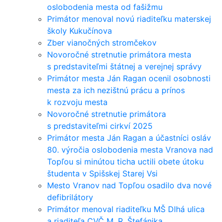
oslobodenia mesta od fašižmu
Primátor menoval novú riaditeľku materskej
školy Kukučínova
Zber vianočných stromčekov
Novoročné stretnutie primátora mesta
s predstaviteľmi štátnej a verejnej správy
Primátor mesta Ján Ragan ocenil osobnosti
mesta za ich nezištnú prácu a prínos
k rozvoju mesta
Novoročné stretnutie primátora
s predstaviteľmi cirkví 2025
Primátor mesta Ján Ragan a účastníci osláv
80. výročia oslobodenia mesta Vranova nad
Topľou si minútou ticha uctili obete útoku
študenta v Spišskej Starej Vsi
Mesto Vranov nad Topľou osadilo dva nové
defibrilátory
Primátor menoval riaditeľku MŠ Dlhá ulica
a riaditeľa CVČ M. R. Štefánika