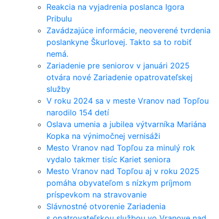
Reakcia na vyjadrenia poslanca Igora
Pribulu
Zavádzajúce informácie, neoverené tvrdenia
poslankyne Škurlovej. Takto sa to robiť
nemá.
Zariadenie pre seniorov v januári 2025
otvára nové Zariadenie opatrovateľskej
služby
V roku 2024 sa v meste Vranov nad Topľou
narodilo 154 detí
Oslava umenia a jubilea výtvarníka Mariána
Kopka na výnimočnej vernisáži
Mesto Vranov nad Topľou za minulý rok
vydalo takmer tisíc Kariet seniora
Mesto Vranov nad Topľou aj v roku 2025
pomáha obyvateľom s nízkym príjmom
príspevkom na stravovanie
Slávnostné otvorenie Zariadenia
s opatrovateľskou službou vo Vranove nad