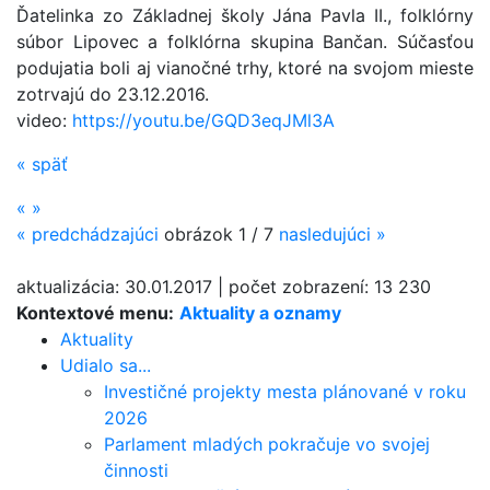
Ďatelinka zo Základnej školy Jána Pavla II., folklórny
súbor Lipovec a folklórna skupina Bančan. Súčasťou
podujatia boli aj vianočné trhy, ktoré na svojom mieste
zotrvajú do 23.12.2016.
video:
https://youtu.be/GQD3eqJMl3A
«
späť
«
»
«
predchádzajúci
obrázok
1 / 7
nasledujúci
»
aktualizácia:
30.01.2017
|
počet zobrazení:
13 230
Kontextové menu:
Aktuality a oznamy
Aktuality
Udialo sa...
Investičné projekty mesta plánované v roku
2026
Parlament mladých pokračuje vo svojej
činnosti