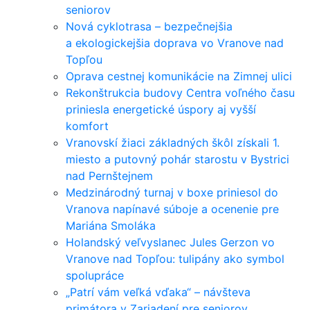
seniorov
Nová cyklotrasa – bezpečnejšia
a ekologickejšia doprava vo Vranove nad
Topľou
Oprava cestnej komunikácie na Zimnej ulici
Rekonštrukcia budovy Centra voľného času
priniesla energetické úspory aj vyšší
komfort
Vranovskí žiaci základných škôl získali 1.
miesto a putovný pohár starostu v Bystrici
nad Pernštejnem
Medzinárodný turnaj v boxe priniesol do
Vranova napínavé súboje a ocenenie pre
Mariána Smoláka
Holandský veľvyslanec Jules Gerzon vo
Vranove nad Topľou: tulipány ako symbol
spolupráce
„Patrí vám veľká vďaka“ – návšteva
primátora v Zariadení pre seniorov