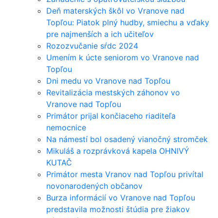
Deň materských škôl vo Vranove nad
Topľou: Piatok plný hudby, smiechu a vďaky
pre najmenších a ich učiteľov
Rozozvučanie sŕdc 2024
Umením k úcte seniorom vo Vranove nad
Topľou
Dni medu vo Vranove nad Topľou
Revitalizácia mestských záhonov vo
Vranove nad Topľou
Primátor prijal končiaceho riaditeľa
nemocnice
Na námestí bol osadený vianočný stromček
Mikuláš a rozprávková kapela OHNIVÝ
KUTAČ
Primátor mesta Vranov nad Topľou privítal
novonarodených občanov
Burza informácií vo Vranove nad Topľou
predstavila možnosti štúdia pre žiakov