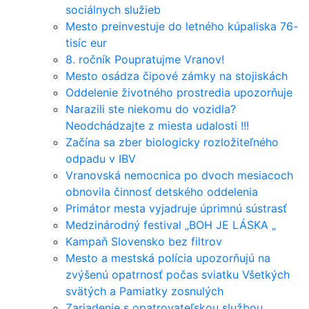
sociálnych služieb
Mesto preinvestuje do letného kúpaliska 76-
tisíc eur
8. ročník Poupratujme Vranov!
Mesto osádza čipové zámky na stojiskách
Oddelenie životného prostredia upozorňuje
Narazili ste niekomu do vozidla?
Neodchádzajte z miesta udalosti !!!
Začína sa zber biologicky rozložiteľného
odpadu v IBV
Vranovská nemocnica po dvoch mesiacoch
obnovila činnosť detského oddelenia
Primátor mesta vyjadruje úprimnú sústrasť
Medzinárodný festival „BOH JE LÁSKA „
Kampaň Slovensko bez filtrov
Mesto a mestská polícia upozorňujú na
zvýšenú opatrnosť počas sviatku Všetkých
svätých a Pamiatky zosnulých
Zariadenie s opatrovateľskou službou