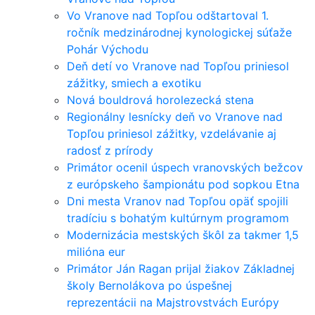
Vo Vranove nad Topľou odštartoval 1.
ročník medzinárodnej kynologickej súťaže
Pohár Východu
Deň detí vo Vranove nad Topľou priniesol
zážitky, smiech a exotiku
Nová bouldrová horolezecká stena
Regionálny lesnícky deň vo Vranove nad
Topľou priniesol zážitky, vzdelávanie aj
radosť z prírody
Primátor ocenil úspech vranovských bežcov
z európskeho šampionátu pod sopkou Etna
Dni mesta Vranov nad Topľou opäť spojili
tradíciu s bohatým kultúrnym programom
Modernizácia mestských škôl za takmer 1,5
milióna eur
Primátor Ján Ragan prijal žiakov Základnej
školy Bernolákova po úspešnej
reprezentácii na Majstrovstvách Európy