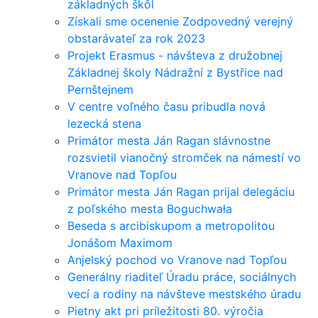
základných škôl
Získali sme ocenenie Zodpovedný verejný
obstarávateľ za rok 2023
Projekt Erasmus - návšteva z družobnej
Základnej školy Nádražní z Bystřice nad
Pernštejnem
V centre voľného času pribudla nová
lezecká stena
Primátor mesta Ján Ragan slávnostne
rozsvietil vianočný stromček na námestí vo
Vranove nad Topľou
Primátor mesta Ján Ragan prijal delegáciu
z poľského mesta Boguchwała
Beseda s arcibiskupom a metropolitou
Jonášom Maximom
Anjelský pochod vo Vranove nad Topľou
Generálny riaditeľ Úradu práce, sociálnych
vecí a rodiny na návšteve mestského úradu
Pietny akt pri príležitosti 80. výročia