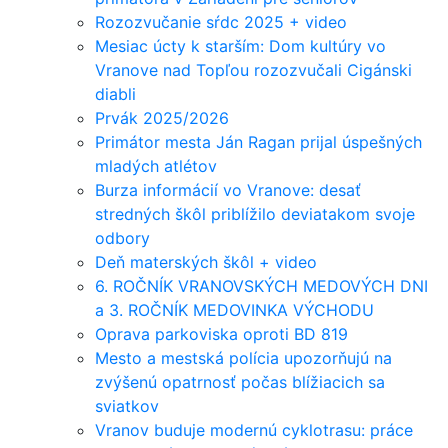
Rozozvučanie sŕdc 2025 + video
Mesiac úcty k starším: Dom kultúry vo
Vranove nad Topľou rozozvučali Cigánski
diabli
Prvák 2025/2026
Primátor mesta Ján Ragan prijal úspešných
mladých atlétov
Burza informácií vo Vranove: desať
stredných škôl priblížilo deviatakom svoje
odbory
Deň materských škôl + video
6. ROČNÍK VRANOVSKÝCH MEDOVÝCH DNI
a 3. ROČNÍK MEDOVINKA VÝCHODU
Oprava parkoviska oproti BD 819
Mesto a mestská polícia upozorňujú na
zvýšenú opatrnosť počas blížiacich sa
sviatkov
Vranov buduje modernú cyklotrasu: práce