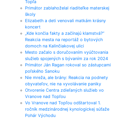
Topľa
Primátor zablahoželal riaditeľke materskej
školy
Elizabeth a deti venovali matkám krásny
koncert
„Kde končia fakty a začínajú klamstvá?“
Reakcia mesta na reportáž o bytových
domoch na Kalinčiakovej ulici
Mesto začalo s doručovaním vyúčtovania
služieb spojených s bývaním za rok 2024
Primátor Ján Ragan rokoval so zástupcami
poľského Sanoku
Nie mreža, ale brány: Reakcia na podnety
obyvateľov, nie na vyvolávanie paniky
Otvorenie Centra zdieľaných služieb vo
Vranove nad Topľou
Vo Vranove nad Topľou odštartoval 1.
ročník medzinárodnej kynologickej súťaže
Pohár Východu