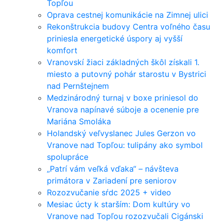
Topľou
Oprava cestnej komunikácie na Zimnej ulici
Rekonštrukcia budovy Centra voľného času
priniesla energetické úspory aj vyšší
komfort
Vranovskí žiaci základných škôl získali 1.
miesto a putovný pohár starostu v Bystrici
nad Pernštejnem
Medzinárodný turnaj v boxe priniesol do
Vranova napínavé súboje a ocenenie pre
Mariána Smoláka
Holandský veľvyslanec Jules Gerzon vo
Vranove nad Topľou: tulipány ako symbol
spolupráce
„Patrí vám veľká vďaka“ – návšteva
primátora v Zariadení pre seniorov
Rozozvučanie sŕdc 2025 + video
Mesiac úcty k starším: Dom kultúry vo
Vranove nad Topľou rozozvučali Cigánski