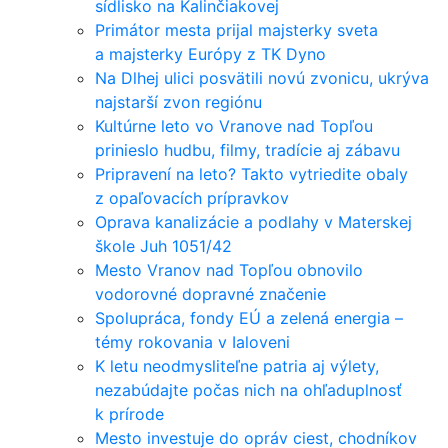
sídlisko na Kalinčiakovej
Primátor mesta prijal majsterky sveta
a majsterky Európy z TK Dyno
Na Dlhej ulici posvätili novú zvonicu, ukrýva
najstarší zvon regiónu
Kultúrne leto vo Vranove nad Topľou
prinieslo hudbu, filmy, tradície aj zábavu
Pripravení na leto? Takto vytriedite obaly
z opaľovacích prípravkov
Oprava kanalizácie a podlahy v Materskej
škole Juh 1051/42
Mesto Vranov nad Topľou obnovilo
vodorovné dopravné značenie
Spolupráca, fondy EÚ a zelená energia –
témy rokovania v Ialoveni
K letu neodmysliteľne patria aj výlety,
nezabúdajte počas nich na ohľaduplnosť
k prírode
Mesto investuje do opráv ciest, chodníkov