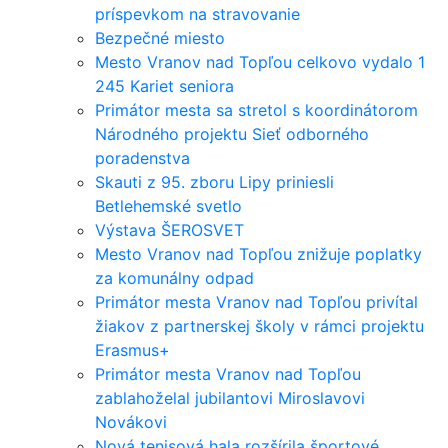
príspevkom na stravovanie
Bezpečné miesto
Mesto Vranov nad Topľou celkovo vydalo 1
245 Kariet seniora
Primátor mesta sa stretol s koordinátorom
Národného projektu Sieť odborného
poradenstva
Skauti z 95. zboru Lipy priniesli
Betlehemské svetlo
Výstava ŠEROSVET
Mesto Vranov nad Topľou znižuje poplatky
za komunálny odpad
Primátor mesta Vranov nad Topľou privítal
žiakov z partnerskej školy v rámci projektu
Erasmus+
Primátor mesta Vranov nad Topľou
zablahoželal jubilantovi Miroslavovi
Novákovi
Nová tenisová hala rozšírila športové