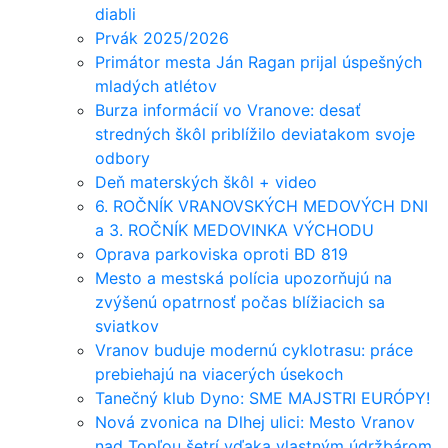
diabli
Prvák 2025/2026
Primátor mesta Ján Ragan prijal úspešných
mladých atlétov
Burza informácií vo Vranove: desať
stredných škôl priblížilo deviatakom svoje
odbory
Deň materských škôl + video
6. ROČNÍK VRANOVSKÝCH MEDOVÝCH DNI
a 3. ROČNÍK MEDOVINKA VÝCHODU
Oprava parkoviska oproti BD 819
Mesto a mestská polícia upozorňujú na
zvýšenú opatrnosť počas blížiacich sa
sviatkov
Vranov buduje modernú cyklotrasu: práce
prebiehajú na viacerých úsekoch
Tanečný klub Dyno: SME MAJSTRI EURÓPY!
Nová zvonica na Dlhej ulici: Mesto Vranov
nad Topľou šetrí vďaka vlastným údržbárom