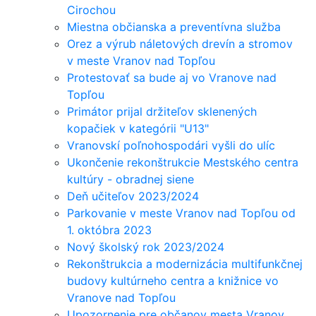
Cirochou
Miestna občianska a preventívna služba
Orez a výrub náletových drevín a stromov
v meste Vranov nad Topľou
Protestovať sa bude aj vo Vranove nad
Topľou
Primátor prijal držiteľov sklenených
kopačiek v kategórii "U13"
Vranovskí poľnohospodári vyšli do ulíc
Ukončenie rekonštrukcie Mestského centra
kultúry - obradnej siene
Deň učiteľov 2023/2024
Parkovanie v meste Vranov nad Topľou od
1. októbra 2023
Nový školský rok 2023/2024
Rekonštrukcia a modernizácia multifunkčnej
budovy kultúrneho centra a knižnice vo
Vranove nad Topľou
Upozornenie pre občanov mesta Vranov