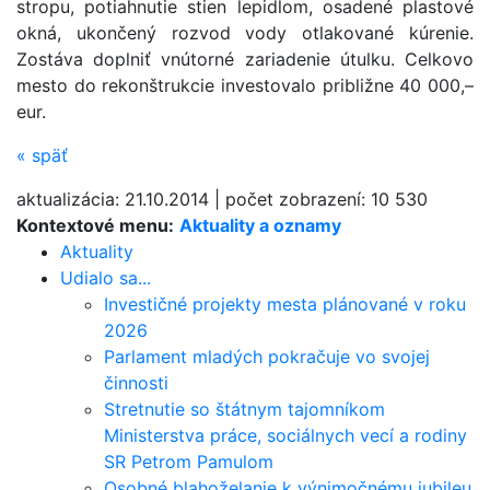
stropu, potiahnutie stien lepidlom, osadené plastové
okná, ukončený rozvod vody otlakované kúrenie.
Zostáva doplniť vnútorné zariadenie útulku. Celkovo
mesto do rekonštrukcie investovalo približne 40 000,–
eur.
«
späť
aktualizácia:
21.10.2014
|
počet zobrazení:
10 530
Kontextové menu:
Aktuality a oznamy
Aktuality
Udialo sa...
Investičné projekty mesta plánované v roku
2026
Parlament mladých pokračuje vo svojej
činnosti
Stretnutie so štátnym tajomníkom
Ministerstva práce, sociálnych vecí a rodiny
SR Petrom Pamulom
Osobné blahoželanie k výnimočnému jubileu