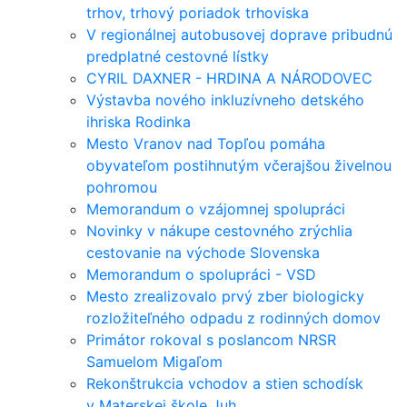
trhov, trhový poriadok trhoviska
V regionálnej autobusovej doprave pribudnú
predplatné cestovné lístky
CYRIL DAXNER - HRDINA A NÁRODOVEC
Výstavba nového inkluzívneho detského
ihriska Rodinka
Mesto Vranov nad Topľou pomáha
obyvateľom postihnutým včerajšou živelnou
pohromou
Memorandum o vzájomnej spolupráci
Novinky v nákupe cestovného zrýchlia
cestovanie na východe Slovenska
Memorandum o spolupráci - VSD
Mesto zrealizovalo prvý zber biologicky
rozložiteľného odpadu z rodinných domov
Primátor rokoval s poslancom NRSR
Samuelom Migaľom
Rekonštrukcia vchodov a stien schodísk
v Materskej škole Juh