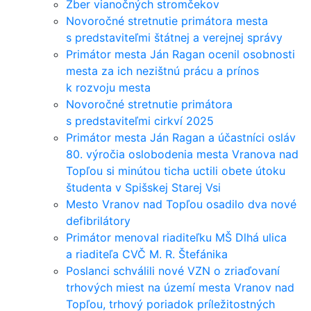
Zber vianočných stromčekov
Novoročné stretnutie primátora mesta
s predstaviteľmi štátnej a verejnej správy
Primátor mesta Ján Ragan ocenil osobnosti
mesta za ich nezištnú prácu a prínos
k rozvoju mesta
Novoročné stretnutie primátora
s predstaviteľmi cirkví 2025
Primátor mesta Ján Ragan a účastníci osláv
80. výročia oslobodenia mesta Vranova nad
Topľou si minútou ticha uctili obete útoku
študenta v Spišskej Starej Vsi
Mesto Vranov nad Topľou osadilo dva nové
defibrilátory
Primátor menoval riaditeľku MŠ Dlhá ulica
a riaditeľa CVČ M. R. Štefánika
Poslanci schválili nové VZN o zriaďovaní
trhových miest na území mesta Vranov nad
Topľou, trhový poriadok príležitostných