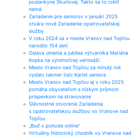
poslankyne Škurlovej. Takto sa to robiť
nemá.
Zariadenie pre seniorov v januári 2025
otvára nové Zariadenie opatrovateľskej
služby
V roku 2024 sa v meste Vranov nad Topľou
narodilo 154 detí
Oslava umenia a jubilea výtvarníka Mariána
Kopka na výnimočnej vernisáži
Mesto Vranov nad Topľou za minulý rok
vydalo takmer tisíc Kariet seniora
Mesto Vranov nad Topľou aj v roku 2025
pomáha obyvateľom s nízkym príjmom
príspevkom na stravovanie
Slávnostné otvorenie Zariadenia
s opatrovateľskou službou vo Vranove nad
Topľou
„Buď v pohode online“
Virtuálny historický chodník vo Vranove nad