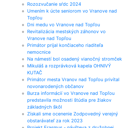
Rozozvučanie sŕdc 2024
Umením k úcte seniorom vo Vranove nad
Topľou
Dni medu vo Vranove nad Topľou
Revitalizácia mestských záhonov vo
Vranove nad Topľou
Primátor prijal končiaceho riaditeľa
nemocnice
Na námestí bol osadený vianočný stromček
Mikuláš a rozprávková kapela OHNIVÝ
KUTAČ
Primátor mesta Vranov nad Topľou privítal
novonarodených občanov
Burza informácií vo Vranove nad Topľou
predstavila možnosti štúdia pre žiakov
základných škôl
Získali sme ocenenie Zodpovedný verejný
obstarávateľ za rok 2023
Projekt Erasmus - návšteva z družobnej