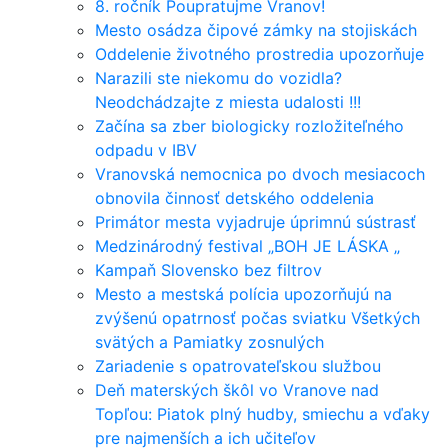
8. ročník Poupratujme Vranov!
Mesto osádza čipové zámky na stojiskách
Oddelenie životného prostredia upozorňuje
Narazili ste niekomu do vozidla?
Neodchádzajte z miesta udalosti !!!
Začína sa zber biologicky rozložiteľného
odpadu v IBV
Vranovská nemocnica po dvoch mesiacoch
obnovila činnosť detského oddelenia
Primátor mesta vyjadruje úprimnú sústrasť
Medzinárodný festival „BOH JE LÁSKA „
Kampaň Slovensko bez filtrov
Mesto a mestská polícia upozorňujú na
zvýšenú opatrnosť počas sviatku Všetkých
svätých a Pamiatky zosnulých
Zariadenie s opatrovateľskou službou
Deň materských škôl vo Vranove nad
Topľou: Piatok plný hudby, smiechu a vďaky
pre najmenších a ich učiteľov