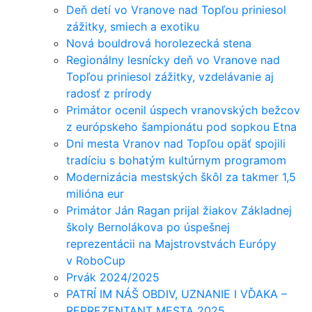
Deň detí vo Vranove nad Topľou priniesol
zážitky, smiech a exotiku
Nová bouldrová horolezecká stena
Regionálny lesnícky deň vo Vranove nad
Topľou priniesol zážitky, vzdelávanie aj
radosť z prírody
Primátor ocenil úspech vranovských bežcov
z európskeho šampionátu pod sopkou Etna
Dni mesta Vranov nad Topľou opäť spojili
tradíciu s bohatým kultúrnym programom
Modernizácia mestských škôl za takmer 1,5
milióna eur
Primátor Ján Ragan prijal žiakov Základnej
školy Bernolákova po úspešnej
reprezentácii na Majstrovstvách Európy
v RoboCup
Prvák 2024/2025
PATRÍ IM NÁŠ OBDIV, UZNANIE I VĎAKA –
REPREZENTANT MESTA 2025