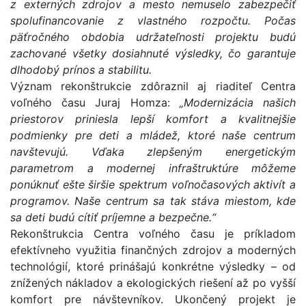
z externých zdrojov a mesto nemuselo zabezpečiť
spolufinancovanie z vlastného rozpočtu. Počas
päťročného obdobia udržateľnosti projektu budú
zachované všetky dosiahnuté výsledky, čo garantuje
dlhodobý prínos a stabilitu.
Význam rekonštrukcie zdôraznil aj riaditeľ Centra
voľného času Juraj Homza:
„Modernizácia našich
priestorov priniesla lepší komfort a kvalitnejšie
podmienky pre deti a mládež, ktoré naše centrum
navštevujú. Vďaka zlepšeným energetickým
parametrom a modernej infraštruktúre môžeme
ponúknuť ešte širšie spektrum voľnočasových aktivít a
programov. Naše centrum sa tak stáva miestom, kde
sa deti budú cítiť príjemne a bezpečne.“
Rekonštrukcia Centra voľného času je príkladom
efektívneho využitia finančných zdrojov a moderných
technológií, ktoré prinášajú konkrétne výsledky – od
znížených nákladov a ekologických riešení až po vyšší
komfort pre návštevníkov. Ukončený projekt je