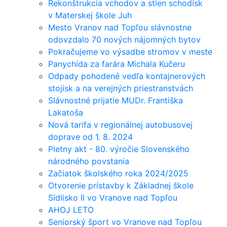
Rekonštrukcia vchodov a stien schodísk
v Materskej škole Juh
Mesto Vranov nad Topľou slávnostne
odovzdalo 70 nových nájomných bytov
Pokračujeme vo výsadbe stromov v meste
Panychída za farára Michala Kučeru
Odpady pohodené vedľa kontajnerových
stojísk a na verejných priestranstvách
Slávnostné prijatie MUDr. Františka
Lakatoša
Nová tarifa v regionálnej autobusovej
doprave od 1. 8. 2024
Pietny akt - 80. výročie Slovenského
národného povstania
Začiatok školského roka 2024/2025
Otvorenie prístavby k Základnej škole
Sídlisko II vo Vranove nad Topľou
AHOJ LETO
Seniorský šport vo Vranove nad Topľou