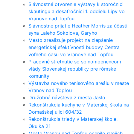
Slávnostné otvorenie výstavy k storočnici
skautingu a desaťročnici 1. oddielu Lipy vo
Vranove nad Topľou
Slávnostné prijatie Heather Morris za účasti
syna Laleho Sokolova, Garyho
Mesto zrealizuje projekt na zlepšenie
energetickej efektívnosti budovy Centra
voľného času vo Vranove nad Topľou
Pracovné stretnutie so splnomocnencom
vlády Slovenskej republiky pre rómske
komunity
Výstavba nového tenisového areálu v meste
Vranov nad Topľou
Družobná návšteva z mesta Jaslo
Rekonštrukcia kuchyne v Materskej škola na
Domašskej ulici 604/32
Rekonštrukcia triedy v Materskej škole,
Okulka 21
Mesto Vranov nad Topľou ocenilo svojich