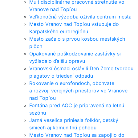
Multidisciplinárne pracovné stretnutie vo
Vranove nad Topľou
Veľkonočná výzdoba oživila centrum mesta
Mesto Vranov nad Topľou vstupuje do
Karpatského euroregiónu
Mesto začalo s prvou kosbou mestských
plôch
Opakované poškodzovanie zastávky si
vyžiadalo ďalšiu opravu
Vranovskí ôsmaci oslávili Deň Zeme tvorbou
plagátov o triedení odpadu
Rokovanie o eurofondoch, obchvate
a rozvoji verejných priestorov vo Vranove
nad Topľou
Fontána pred AOC je pripravená na letnú
sezónu
Jarná veselica priniesla folklór, detský
smiech aj komunitnú pohodu
Mesto Vranov nad Topľou sa zapojilo do