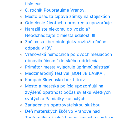
tisíc eur
8. ročník Poupratujme Vranov!
Mesto osádza čipové zámky na stojiskách
Oddelenie životného prostredia upozorňuje
Narazili ste niekomu do vozidla?
Neodchádzajte z miesta udalosti !!!
Začína sa zber biologicky rozložiteľného
odpadu v IBV
Vranovská nemocnica po dvoch mesiacoch
obnovila činnosť detského oddelenia
Primátor mesta vyjadruje úprimnú sústrasť
Medzinárodný festival „BOH JE LÁSKA „
Kampaň Slovensko bez filtrov
Mesto a mestská polícia upozorňujú na
zvýšenú opatrnosť počas sviatku Všetkých
svätých a Pamiatky zosnulých
Zariadenie s opatrovateľskou službou
Deň materských škôl vo Vranove nad
Topľou: Piatok plný hudby, smiechu a vďaky