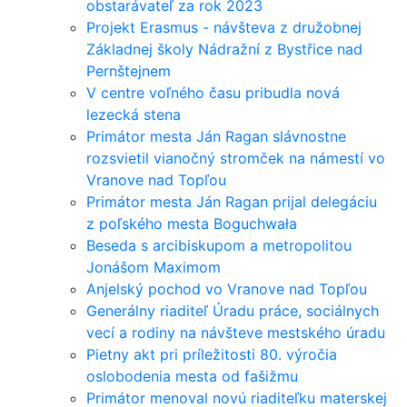
obstarávateľ za rok 2023
Projekt Erasmus - návšteva z družobnej
Základnej školy Nádražní z Bystřice nad
Pernštejnem
V centre voľného času pribudla nová
lezecká stena
Primátor mesta Ján Ragan slávnostne
rozsvietil vianočný stromček na námestí vo
Vranove nad Topľou
Primátor mesta Ján Ragan prijal delegáciu
z poľského mesta Boguchwała
Beseda s arcibiskupom a metropolitou
Jonášom Maximom
Anjelský pochod vo Vranove nad Topľou
Generálny riaditeľ Úradu práce, sociálnych
vecí a rodiny na návšteve mestského úradu
Pietny akt pri príležitosti 80. výročia
oslobodenia mesta od fašižmu
Primátor menoval novú riaditeľku materskej