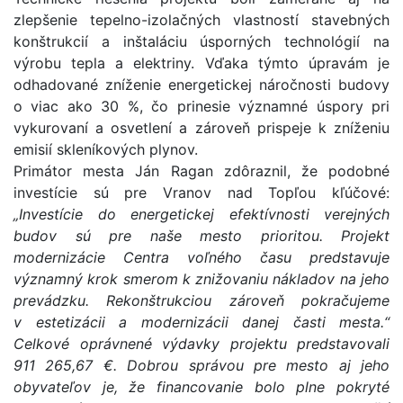
zlepšenie tepelno-izolačných vlastností stavebných
konštrukcií a inštaláciu úsporných technológií na
výrobu tepla a elektriny. Vďaka týmto úpravám je
odhadované zníženie energetickej náročnosti budovy
o viac ako 30 %, čo prinesie významné úspory pri
vykurovaní a osvetlení a zároveň prispeje k zníženiu
emisií skleníkových plynov.
Primátor mesta Ján Ragan zdôraznil, že podobné
investície sú pre Vranov nad Topľou kľúčové:
„Investície do energetickej efektívnosti verejných
budov sú pre naše mesto prioritou. Projekt
modernizácie Centra voľného času predstavuje
významný krok smerom k znižovaniu nákladov na jeho
prevádzku. Rekonštrukciou zároveň pokračujeme
v estetizácii a modernizácii danej časti mesta.“
Celkové oprávnené výdavky projektu predstavovali
911 265,67 €. Dobrou správou pre mesto aj jeho
obyvateľov je, že financovanie bolo plne pokryté