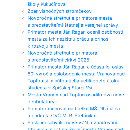
školy Kukučínova
Zber vianočných stromčekov
Novoročné stretnutie primátora mesta
s predstaviteľmi štátnej a verejnej správy
Primátor mesta Ján Ragan ocenil osobnosti
mesta za ich nezištnú prácu a prínos
k rozvoju mesta
Novoročné stretnutie primátora
s predstaviteľmi cirkví 2025
Primátor mesta Ján Ragan a účastníci osláv
80. výročia oslobodenia mesta Vranova nad
Topľou si minútou ticha uctili obete útoku
študenta v Spišskej Starej Vsi
Mesto Vranov nad Topľou osadilo dva nové
defibrilátory
Primátor menoval riaditeľku MŠ Dlhá ulica
a riaditeľa CVČ M. R. Štefánika
Poslanci schválili nové VZN o zriaďovaní
trhových miest na území mesta Vranov nad