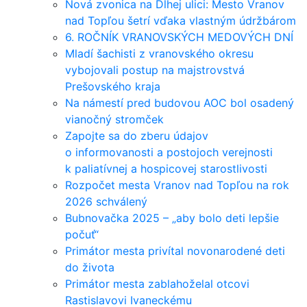
Nová zvonica na Dlhej ulici: Mesto Vranov
nad Topľou šetrí vďaka vlastným údržbárom
6. ROČNÍK VRANOVSKÝCH MEDOVÝCH DNÍ
Mladí šachisti z vranovského okresu
vybojovali postup na majstrovstvá
Prešovského kraja
Na námestí pred budovou AOC bol osadený
vianočný stromček
Zapojte sa do zberu údajov
o informovanosti a postojoch verejnosti
k paliatívnej a hospicovej starostlivosti
Rozpočet mesta Vranov nad Topľou na rok
2026 schválený
Bubnovačka 2025 – „aby bolo deti lepšie
počuť“
Primátor mesta privítal novonarodené deti
do života
Primátor mesta zablahoželal otcovi
Rastislavovi Ivaneckému