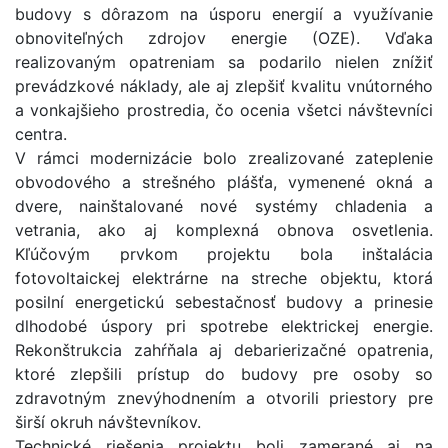
budovy s dôrazom na úsporu energií a využívanie
obnoviteľných zdrojov energie (OZE). Vďaka
realizovaným opatreniam sa podarilo nielen znížiť
prevádzkové náklady, ale aj zlepšiť kvalitu vnútorného
a vonkajšieho prostredia, čo ocenia všetci návštevníci
centra.
V rámci modernizácie bolo zrealizované zateplenie
obvodového a strešného plášťa, vymenené okná a
dvere, nainštalované nové systémy chladenia a
vetrania, ako aj komplexná obnova osvetlenia.
Kľúčovým prvkom projektu bola inštalácia
fotovoltaickej elektrárne na streche objektu, ktorá
posilní energetickú sebestačnosť budovy a prinesie
dlhodobé úspory pri spotrebe elektrickej energie.
Rekonštrukcia zahŕňala aj debarierizačné opatrenia,
ktoré zlepšili prístup do budovy pre osoby so
zdravotným znevýhodnením a otvorili priestory pre
širší okruh návštevníkov.
Technické riešenia projektu boli zamerané aj na