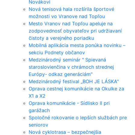
Novákovi
Nová tenisová hala rozšírila športové
možnosti vo Vranove nad Topľou
Mesto Vranov nad Topľou apeluje na
zodpovednosť obyvateľov pri udržiavaní
čistoty a verejného poriadku
Mobilná aplikácia mesta ponúka novinku –
sekciu Podnety občanov
Medzinárodný seminár " Spievaná
staroslovienčina v chrámoch strednej
Európy- odkaz generáciám"
Medzinárodný festival „BOH JE LÁSKA"
Oprava cestnej komunikácie na Okulke za
X1 a X2
Oprava komunikácie - Sídlisko II pri
garážach
Spoločné rokovanie o lepších službách pre
seniorov
Nová cyklotrasa – bezpečnejšia