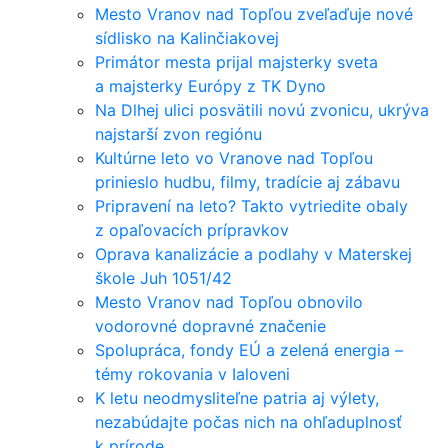
Mesto Vranov nad Topľou zveľaďuje nové
sídlisko na Kalinčiakovej
Primátor mesta prijal majsterky sveta
a majsterky Európy z TK Dyno
Na Dlhej ulici posvätili novú zvonicu, ukrýva
najstarší zvon regiónu
Kultúrne leto vo Vranove nad Topľou
prinieslo hudbu, filmy, tradície aj zábavu
Pripravení na leto? Takto vytriedite obaly
z opaľovacích prípravkov
Oprava kanalizácie a podlahy v Materskej
škole Juh 1051/42
Mesto Vranov nad Topľou obnovilo
vodorovné dopravné značenie
Spolupráca, fondy EÚ a zelená energia –
témy rokovania v Ialoveni
K letu neodmysliteľne patria aj výlety,
nezabúdajte počas nich na ohľaduplnosť
k prírode