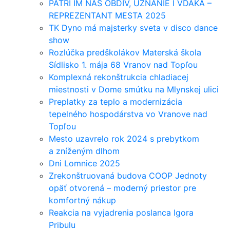
PATRÍ IM NÁŠ OBDIV, UZNANIE I VĎAKA –
REPREZENTANT MESTA 2025
TK Dyno má majsterky sveta v disco dance
show
Rozlúčka predškolákov Materská škola
Sídlisko 1. mája 68 Vranov nad Topľou
Komplexná rekonštrukcia chladiacej
miestnosti v Dome smútku na Mlynskej ulici
Preplatky za teplo a modernizácia
tepelného hospodárstva vo Vranove nad
Topľou
Mesto uzavrelo rok 2024 s prebytkom
a zníženým dlhom
Dni Lomnice 2025
Zrekonštruovaná budova COOP Jednoty
opäť otvorená – moderný priestor pre
komfortný nákup
Reakcia na vyjadrenia poslanca Igora
Pribulu