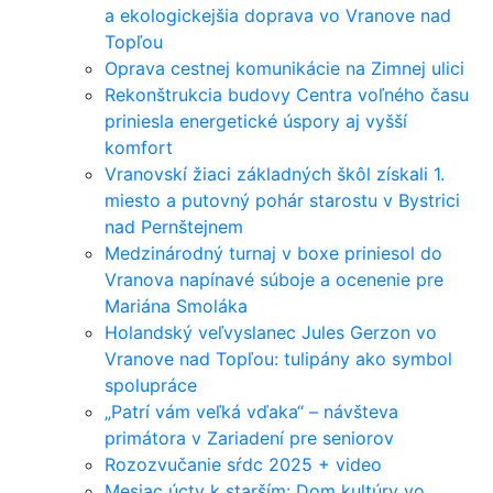
a ekologickejšia doprava vo Vranove nad
Topľou
Oprava cestnej komunikácie na Zimnej ulici
Rekonštrukcia budovy Centra voľného času
priniesla energetické úspory aj vyšší
komfort
Vranovskí žiaci základných škôl získali 1.
miesto a putovný pohár starostu v Bystrici
nad Pernštejnem
Medzinárodný turnaj v boxe priniesol do
Vranova napínavé súboje a ocenenie pre
Mariána Smoláka
Holandský veľvyslanec Jules Gerzon vo
Vranove nad Topľou: tulipány ako symbol
spolupráce
„Patrí vám veľká vďaka“ – návšteva
primátora v Zariadení pre seniorov
Rozozvučanie sŕdc 2025 + video
Mesiac úcty k starším: Dom kultúry vo