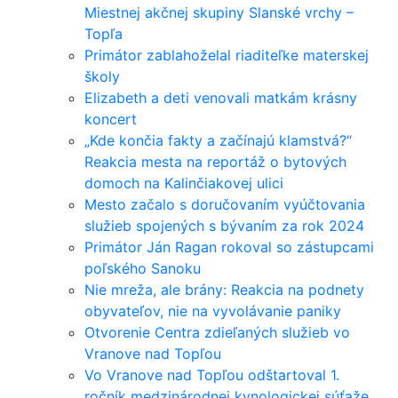
Miestnej akčnej skupiny Slanské vrchy –
Topľa
Primátor zablahoželal riaditeľke materskej
školy
Elizabeth a deti venovali matkám krásny
koncert
„Kde končia fakty a začínajú klamstvá?“
Reakcia mesta na reportáž o bytových
domoch na Kalinčiakovej ulici
Mesto začalo s doručovaním vyúčtovania
služieb spojených s bývaním za rok 2024
Primátor Ján Ragan rokoval so zástupcami
poľského Sanoku
Nie mreža, ale brány: Reakcia na podnety
obyvateľov, nie na vyvolávanie paniky
Otvorenie Centra zdieľaných služieb vo
Vranove nad Topľou
Vo Vranove nad Topľou odštartoval 1.
ročník medzinárodnej kynologickej súťaže