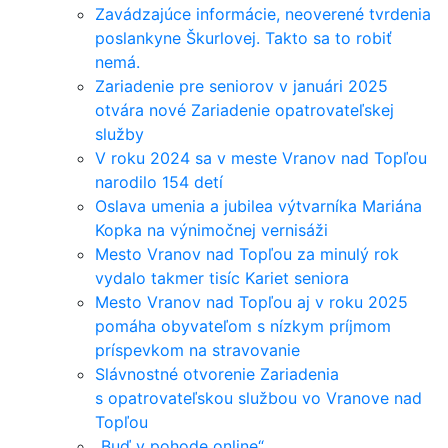
Zavádzajúce informácie, neoverené tvrdenia
poslankyne Škurlovej. Takto sa to robiť
nemá.
Zariadenie pre seniorov v januári 2025
otvára nové Zariadenie opatrovateľskej
služby
V roku 2024 sa v meste Vranov nad Topľou
narodilo 154 detí
Oslava umenia a jubilea výtvarníka Mariána
Kopka na výnimočnej vernisáži
Mesto Vranov nad Topľou za minulý rok
vydalo takmer tisíc Kariet seniora
Mesto Vranov nad Topľou aj v roku 2025
pomáha obyvateľom s nízkym príjmom
príspevkom na stravovanie
Slávnostné otvorenie Zariadenia
s opatrovateľskou službou vo Vranove nad
Topľou
„Buď v pohode online“