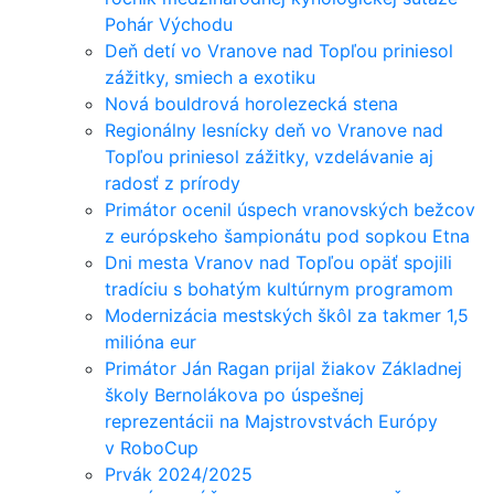
Pohár Východu
Deň detí vo Vranove nad Topľou priniesol
zážitky, smiech a exotiku
Nová bouldrová horolezecká stena
Regionálny lesnícky deň vo Vranove nad
Topľou priniesol zážitky, vzdelávanie aj
radosť z prírody
Primátor ocenil úspech vranovských bežcov
z európskeho šampionátu pod sopkou Etna
Dni mesta Vranov nad Topľou opäť spojili
tradíciu s bohatým kultúrnym programom
Modernizácia mestských škôl za takmer 1,5
milióna eur
Primátor Ján Ragan prijal žiakov Základnej
školy Bernolákova po úspešnej
reprezentácii na Majstrovstvách Európy
v RoboCup
Prvák 2024/2025