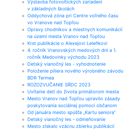
Výstavba fotovoltických zariadení
v základných školách
Oddychová zóna pri Centre voľného času
vo Vranove nad Topľou
Opravy chodníkov a miestnych komunikácií
na území mesta Vranov nad Topľou
Krst publikácie o Alexejovi Leleňkovi
4. ročník Vranovských medových dní a 1.
ročník Medovinky východu 2023
Detský vianočný les - vyhodnotenie
Položenie piliera nového výrobného závodu
BDR Termea
ROZOZVUČANIE SŔDC 2023
Uvítanie detí do života primátorom mesta
Mesto Vranov nad Topľou upravilo zásady
poskytovania sociálnej pomoci občanom
Od januára mesto spúšťa „Kartu seniora“
Detský vianočný les - odmeňovanie
Mesto získalo vzácnu zbierku publikácií