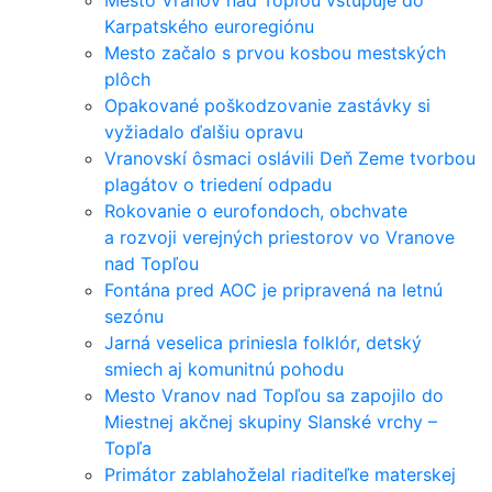
Mesto Vranov nad Topľou vstupuje do
Karpatského euroregiónu
Mesto začalo s prvou kosbou mestských
plôch
Opakované poškodzovanie zastávky si
vyžiadalo ďalšiu opravu
Vranovskí ôsmaci oslávili Deň Zeme tvorbou
plagátov o triedení odpadu
Rokovanie o eurofondoch, obchvate
a rozvoji verejných priestorov vo Vranove
nad Topľou
Fontána pred AOC je pripravená na letnú
sezónu
Jarná veselica priniesla folklór, detský
smiech aj komunitnú pohodu
Mesto Vranov nad Topľou sa zapojilo do
Miestnej akčnej skupiny Slanské vrchy –
Topľa
Primátor zablahoželal riaditeľke materskej