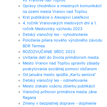
vo Vranove nad Topľou
Opravy chodníkov a miestnych komunikácií
na území mesta Vranov nad Topľou
Krst publikácie o Alexejovi Leleňkovi
4. ročník Vranovských medových dní a 1.
ročník Medovinky východu 2023
Detský vianočný les - vyhodnotenie
Položenie piliera nového výrobného závodu
BDR Termea
ROZOZVUČANIE SŔDC 2023
Uvítanie detí do života primátorom mesta
Mesto Vranov nad Topľou upravilo zásady
poskytovania sociálnej pomoci občanom
Od januára mesto spúšťa „Kartu seniora“
Detský vianočný les - odmeňovanie
Mesto získalo vzácnu zbierku publikácií
Vianočný príhovor primátora mesta Jána
Ragana
Zmeny v bezplatnej doprave - doplnenie