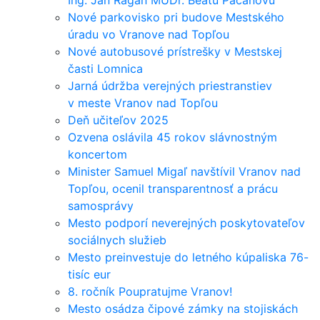
Ing. Ján Ragan MUDr. Beátu Pacanovú
Nové parkovisko pri budove Mestského
úradu vo Vranove nad Topľou
Nové autobusové prístrešky v Mestskej
časti Lomnica
Jarná údržba verejných priestranstiev
v meste Vranov nad Topľou
Deň učiteľov 2025
Ozvena oslávila 45 rokov slávnostným
koncertom
Minister Samuel Migaľ navštívil Vranov nad
Topľou, ocenil transparentnosť a prácu
samosprávy
Mesto podporí neverejných poskytovateľov
sociálnych služieb
Mesto preinvestuje do letného kúpaliska 76-
tisíc eur
8. ročník Poupratujme Vranov!
Mesto osádza čipové zámky na stojiskách