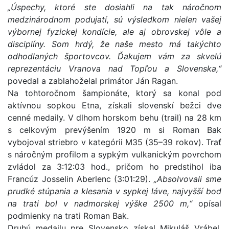
„Úspechy, ktoré ste dosiahli na tak náročnom
medzinárodnom podujatí, sú výsledkom nielen vašej
výbornej fyzickej kondície, ale aj obrovskej vôle a
disciplíny. Som hrdý, že naše mesto má takýchto
odhodlaných športovcov. Ďakujem vám za skvelú
reprezentáciu Vranova nad Topľou a Slovenska,“
povedal a zablahoželal primátor Ján Ragan.
Na tohtoročnom šampionáte, ktorý sa konal pod
aktívnou sopkou Etna, získali slovenskí bežci dve
cenné medaily. V dlhom horskom behu (trail) na 28 km
s celkovým prevýšením 1920 m si Roman Bak
vybojoval striebro v kategórii M35 (35–39 rokov). Trať
s náročným profilom a sypkým vulkanickým povrchom
zvládol za 3:12:03 hod., pričom ho predstihol iba
Francúz Josselin Aberlenc (3:01:29).
„Absolvovali sme
prudké stúpania a klesania v sypkej láve, najvyšší bod
na trati bol v nadmorskej výške 2500 m,“
opísal
podmienky na trati Roman Bak.
Druhú medailu pre Slovensko získal Mikuláš Vrábel,