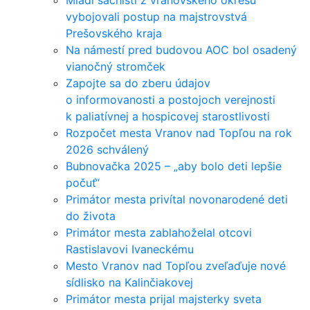
Mladí šachisti z vranovského okresu
vybojovali postup na majstrovstvá
Prešovského kraja
Na námestí pred budovou AOC bol osadený
vianočný stromček
Zapojte sa do zberu údajov
o informovanosti a postojoch verejnosti
k paliatívnej a hospicovej starostlivosti
Rozpočet mesta Vranov nad Topľou na rok
2026 schválený
Bubnovačka 2025 – „aby bolo deti lepšie
počuť“
Primátor mesta privítal novonarodené deti
do života
Primátor mesta zablahoželal otcovi
Rastislavovi Ivaneckému
Mesto Vranov nad Topľou zveľaďuje nové
sídlisko na Kalinčiakovej
Primátor mesta prijal majsterky sveta