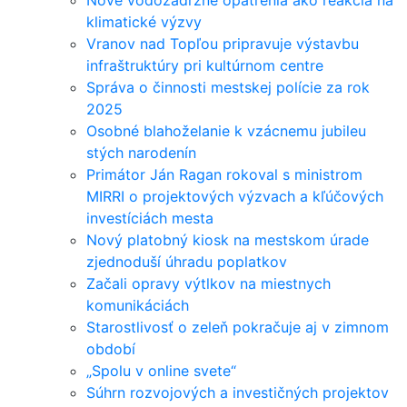
Nové vodozádržné opatrenia ako reakcia na
klimatické výzvy
Vranov nad Topľou pripravuje výstavbu
infraštruktúry pri kultúrnom centre
Správa o činnosti mestskej polície za rok
2025
Osobné blahoželanie k vzácnemu jubileu
stých narodenín
Primátor Ján Ragan rokoval s ministrom
MIRRI o projektových výzvach a kľúčových
investíciách mesta
Nový platobný kiosk na mestskom úrade
zjednoduší úhradu poplatkov
Začali opravy výtlkov na miestnych
komunikáciách
Starostlivosť o zeleň pokračuje aj v zimnom
období
„Spolu v online svete“
Súhrn rozvojových a investičných projektov