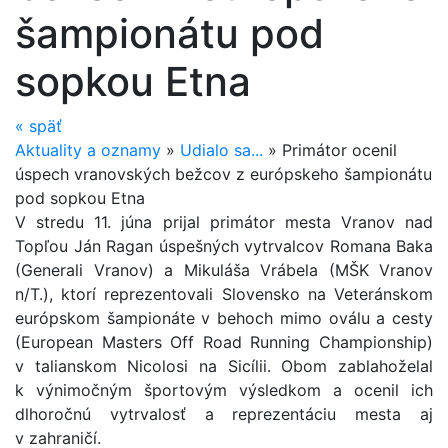
šampionátu pod
sopkou Etna
«
späť
Aktuality a oznamy
»
Udialo sa...
»
Primátor ocenil
úspech vranovských bežcov z európskeho šampionátu
pod sopkou Etna
V stredu 11. júna prijal primátor mesta Vranov nad
Topľou Ján Ragan úspešných vytrvalcov Romana Baka
(Generali Vranov) a Mikuláša Vrábela (MŠK Vranov
n/T.), ktorí reprezentovali Slovensko na Veteránskom
európskom šampionáte v behoch mimo oválu a cesty
(European Masters Off Road Running Championship)
v talianskom Nicolosi na Sicílii. Obom zablahoželal
k výnimočným športovým výsledkom a ocenil ich
dlhoročnú vytrvalosť a reprezentáciu mesta aj
v zahraničí.