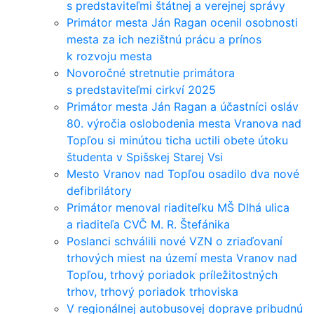
s predstaviteľmi štátnej a verejnej správy
Primátor mesta Ján Ragan ocenil osobnosti
mesta za ich nezištnú prácu a prínos
k rozvoju mesta
Novoročné stretnutie primátora
s predstaviteľmi cirkví 2025
Primátor mesta Ján Ragan a účastníci osláv
80. výročia oslobodenia mesta Vranova nad
Topľou si minútou ticha uctili obete útoku
študenta v Spišskej Starej Vsi
Mesto Vranov nad Topľou osadilo dva nové
defibrilátory
Primátor menoval riaditeľku MŠ Dlhá ulica
a riaditeľa CVČ M. R. Štefánika
Poslanci schválili nové VZN o zriaďovaní
trhových miest na území mesta Vranov nad
Topľou, trhový poriadok príležitostných
trhov, trhový poriadok trhoviska
V regionálnej autobusovej doprave pribudnú