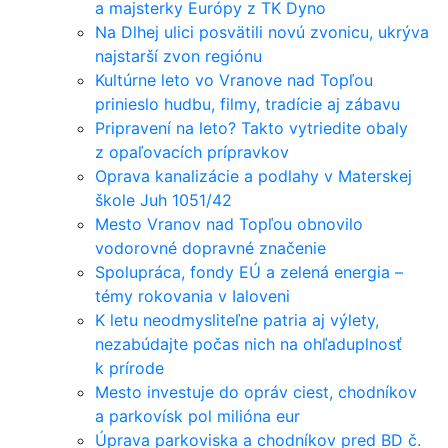
a majsterky Európy z TK Dyno
Na Dlhej ulici posvätili novú zvonicu, ukrýva
najstarší zvon regiónu
Kultúrne leto vo Vranove nad Topľou
prinieslo hudbu, filmy, tradície aj zábavu
Pripravení na leto? Takto vytriedite obaly
z opaľovacích prípravkov
Oprava kanalizácie a podlahy v Materskej
škole Juh 1051/42
Mesto Vranov nad Topľou obnovilo
vodorovné dopravné značenie
Spolupráca, fondy EÚ a zelená energia –
témy rokovania v Ialoveni
K letu neodmysliteľne patria aj výlety,
nezabúdajte počas nich na ohľaduplnosť
k prírode
Mesto investuje do opráv ciest, chodníkov
a parkovísk pol milióna eur
Úprava parkoviska a chodníkov pred BD č.