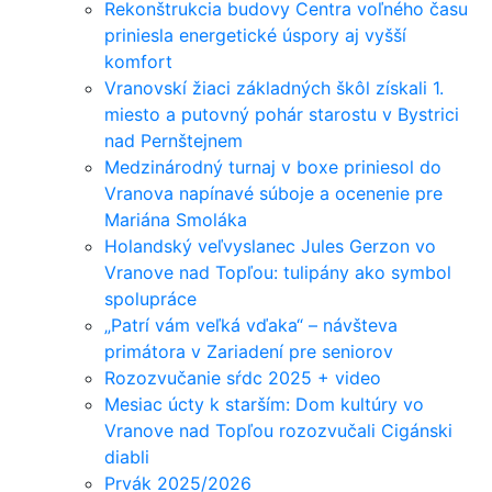
Rekonštrukcia budovy Centra voľného času
priniesla energetické úspory aj vyšší
komfort
Vranovskí žiaci základných škôl získali 1.
miesto a putovný pohár starostu v Bystrici
nad Pernštejnem
Medzinárodný turnaj v boxe priniesol do
Vranova napínavé súboje a ocenenie pre
Mariána Smoláka
Holandský veľvyslanec Jules Gerzon vo
Vranove nad Topľou: tulipány ako symbol
spolupráce
„Patrí vám veľká vďaka“ – návšteva
primátora v Zariadení pre seniorov
Rozozvučanie sŕdc 2025 + video
Mesiac úcty k starším: Dom kultúry vo
Vranove nad Topľou rozozvučali Cigánski
diabli
Prvák 2025/2026