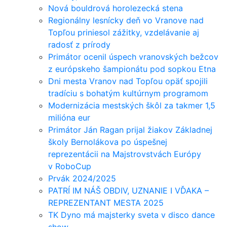
Nová bouldrová horolezecká stena
Regionálny lesnícky deň vo Vranove nad
Topľou priniesol zážitky, vzdelávanie aj
radosť z prírody
Primátor ocenil úspech vranovských bežcov
z európskeho šampionátu pod sopkou Etna
Dni mesta Vranov nad Topľou opäť spojili
tradíciu s bohatým kultúrnym programom
Modernizácia mestských škôl za takmer 1,5
milióna eur
Primátor Ján Ragan prijal žiakov Základnej
školy Bernolákova po úspešnej
reprezentácii na Majstrovstvách Európy
v RoboCup
Prvák 2024/2025
PATRÍ IM NÁŠ OBDIV, UZNANIE I VĎAKA –
REPREZENTANT MESTA 2025
TK Dyno má majsterky sveta v disco dance