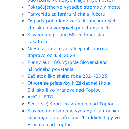
odovzdalo 70 nových nájomných bytov
Pokračujeme vo výsadbe stromov v meste
Panychída za farára Michala Kučeru
Odpady pohodené vedľa kontajnerových
stojísk a na verejných priestranstvách
Slávnostné prijatie MUDr. Františka
Lakatoša
Nová tarifa v regionálnej autobusovej
doprave od 1. 8. 2024
Pietny akt - 80. výročie Slovenského
národného povstania
Začiatok školského roka 2024/2025
Otvorenie prístavby k Základnej škole
Sídlisko II vo Vranove nad Topľou
AHOJ LETO
Seniorský šport vo Vranove nad Topľou
Slávnostné otvorenie výstavy k storočnici
skautingu a desaťročnici 1. oddielu Lipy vo
Vranove nad Topľou