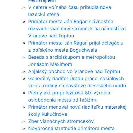
Pernštejnem
V centre voľného času pribudla nová
lezecká stena
Primátor mesta Ján Ragan slávnostne
rozsvietil vianočný stromček na námestí vo
Vranove nad Topľou
Primátor mesta Ján Ragan prijal delegáciu
z poľského mesta Boguchwała
Beseda s arcibiskupom a metropolitou
Jonášom Maximom
Anjelský pochod vo Vranove nad Topľou
Generálny riaditeľ Úradu práce, sociálnych
vecí a rodiny na návšteve mestského úradu
Pietny akt pri príležitosti 80. výročia
oslobodenia mesta od fašižmu
Primátor menoval novú riaditeľku materskej
školy Kukučínova
Zber vianočných stromčekov
Novoročné stretnutie primátora mesta