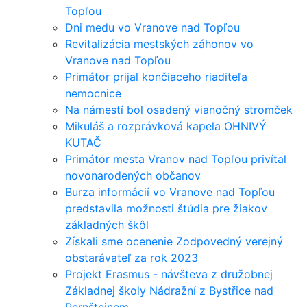
Topľou
Dni medu vo Vranove nad Topľou
Revitalizácia mestských záhonov vo
Vranove nad Topľou
Primátor prijal končiaceho riaditeľa
nemocnice
Na námestí bol osadený vianočný stromček
Mikuláš a rozprávková kapela OHNIVÝ
KUTAČ
Primátor mesta Vranov nad Topľou privítal
novonarodených občanov
Burza informácií vo Vranove nad Topľou
predstavila možnosti štúdia pre žiakov
základných škôl
Získali sme ocenenie Zodpovedný verejný
obstarávateľ za rok 2023
Projekt Erasmus - návšteva z družobnej
Základnej školy Nádražní z Bystřice nad