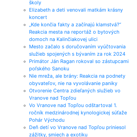
školy
Elizabeth a deti venovali matkám krásny
koncert
„Kde končia fakty a začínajú klamstvá?“
Reakcia mesta na reportáž o bytových
domoch na Kalinčiakovej ulici
Mesto začalo s doručovaním vyúčtovania
služieb spojených s bývaním za rok 2024
Primátor Ján Ragan rokoval so zástupcami
poľského Sanoku
Nie mreža, ale brány: Reakcia na podnety
obyvateľov, nie na vyvolávanie paniky
Otvorenie Centra zdieľaných služieb vo
Vranove nad Topľou
Vo Vranove nad Topľou odštartoval 1.
ročník medzinárodnej kynologickej súťaže
Pohár Východu
Deň detí vo Vranove nad Topľou priniesol
zážitky, smiech a exotiku