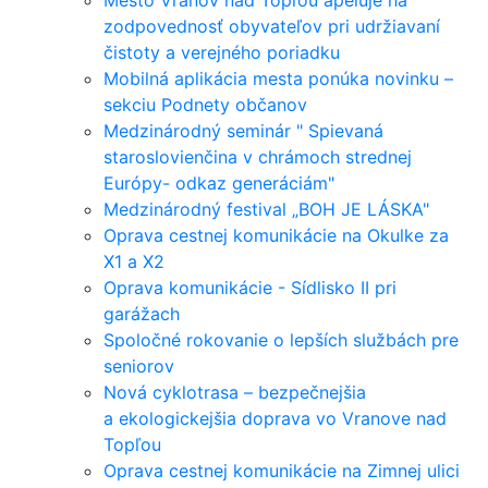
Mesto Vranov nad Topľou apeluje na
zodpovednosť obyvateľov pri udržiavaní
čistoty a verejného poriadku
Mobilná aplikácia mesta ponúka novinku –
sekciu Podnety občanov
Medzinárodný seminár " Spievaná
staroslovienčina v chrámoch strednej
Európy- odkaz generáciám"
Medzinárodný festival „BOH JE LÁSKA"
Oprava cestnej komunikácie na Okulke za
X1 a X2
Oprava komunikácie - Sídlisko II pri
garážach
Spoločné rokovanie o lepších službách pre
seniorov
Nová cyklotrasa – bezpečnejšia
a ekologickejšia doprava vo Vranove nad
Topľou
Oprava cestnej komunikácie na Zimnej ulici