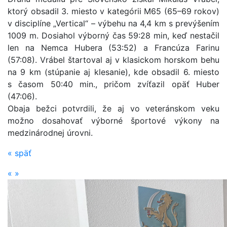
ktorý obsadil 3. miesto v kategórii M65 (65–69 rokov)
v disciplíne „Vertical“ – výbehu na 4,4 km s prevýšením
1009 m. Dosiahol výborný čas 59:28 min, keď nestačil
len na Nemca Hubera (53:52) a Francúza Farinu
(57:08). Vrábel štartoval aj v klasickom horskom behu
na 9 km (stúpanie aj klesanie), kde obsadil 6. miesto
s časom 50:40 min., pričom zvíťazil opäť Huber
(47:06).
Obaja bežci potvrdili, že aj vo veteránskom veku
možno dosahovať výborné športové výkony na
medzinárodnej úrovni.
«
späť
«
»