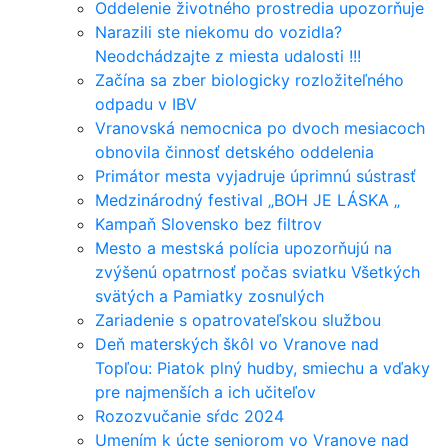
Oddelenie životného prostredia upozorňuje
Narazili ste niekomu do vozidla?
Neodchádzajte z miesta udalosti !!!
Začína sa zber biologicky rozložiteľného
odpadu v IBV
Vranovská nemocnica po dvoch mesiacoch
obnovila činnosť detského oddelenia
Primátor mesta vyjadruje úprimnú sústrasť
Medzinárodný festival „BOH JE LÁSKA „
Kampaň Slovensko bez filtrov
Mesto a mestská polícia upozorňujú na
zvýšenú opatrnosť počas sviatku Všetkých
svätých a Pamiatky zosnulých
Zariadenie s opatrovateľskou službou
Deň materských škôl vo Vranove nad
Topľou: Piatok plný hudby, smiechu a vďaky
pre najmenších a ich učiteľov
Rozozvučanie sŕdc 2024
Umením k úcte seniorom vo Vranove nad