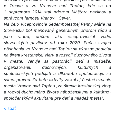
v Trnave a vo Vranove nad Topľou, kde sa od
1. septembra 2014 stal priorom Kláštora pavlínov a
správcom farnosti Vranov – Sever.
Na čelo Viceprovincie Sedembolestnej Panny Márie na
Slovensku bol menovaný generálnym priorom rádu a
jeho radou, pričom ako viceprovinciál vedie
slovenských pavlínov od roku 2020. Počas svojho
pôsobenia vo Vranove nad Topľou sa výrazne podieľal
na šírení kresťanskej viery a rozvoji duchovného života
v meste. Venuje sa pastorácii detí a mládeže,
organizovaniu duchovných, kultúrnych a
spoločenských podujatí a dlhodobo spolupracuje so
samosprávou. Za tieto aktivity získal aj čestné uznanie
mesta Vranov nad Topľou „za šírenie kresťanskej viery
a rozvoj duchovného života náboženskými a kultúrno-
spoločenskými aktivitami pre deti a mládež mesta“
.
«
späť