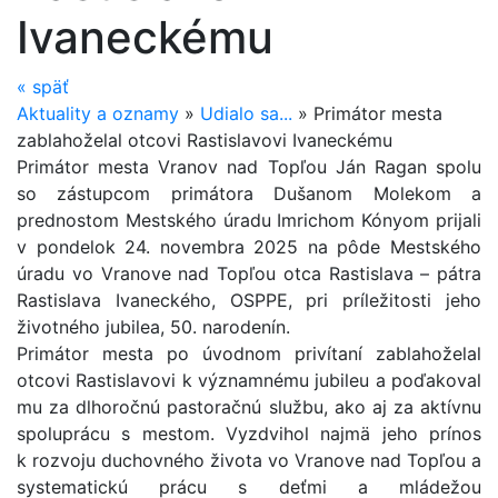
Ivaneckému
«
späť
Aktuality a oznamy
»
Udialo sa...
»
Primátor mesta
zablahoželal otcovi Rastislavovi Ivaneckému
Primátor mesta Vranov nad Topľou Ján Ragan spolu
so zástupcom primátora Dušanom Molekom a
prednostom Mestského úradu Imrichom Kónyom prijali
v pondelok 24. novembra 2025 na pôde Mestského
úradu vo Vranove nad Topľou otca Rastislava – pátra
Rastislava Ivaneckého, OSPPE, pri príležitosti jeho
životného jubilea, 50. narodenín.
Primátor mesta po úvodnom privítaní zablahoželal
otcovi Rastislavovi k významnému jubileu a poďakoval
mu za dlhoročnú pastoračnú službu, ako aj za aktívnu
spoluprácu s mestom. Vyzdvihol najmä jeho prínos
k rozvoju duchovného života vo Vranove nad Topľou a
systematickú prácu s deťmi a mládežou