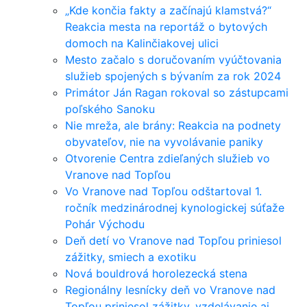
„Kde končia fakty a začínajú klamstvá?“
Reakcia mesta na reportáž o bytových
domoch na Kalinčiakovej ulici
Mesto začalo s doručovaním vyúčtovania
služieb spojených s bývaním za rok 2024
Primátor Ján Ragan rokoval so zástupcami
poľského Sanoku
Nie mreža, ale brány: Reakcia na podnety
obyvateľov, nie na vyvolávanie paniky
Otvorenie Centra zdieľaných služieb vo
Vranove nad Topľou
Vo Vranove nad Topľou odštartoval 1.
ročník medzinárodnej kynologickej súťaže
Pohár Východu
Deň detí vo Vranove nad Topľou priniesol
zážitky, smiech a exotiku
Nová bouldrová horolezecká stena
Regionálny lesnícky deň vo Vranove nad
Topľou priniesol zážitky, vzdelávanie aj