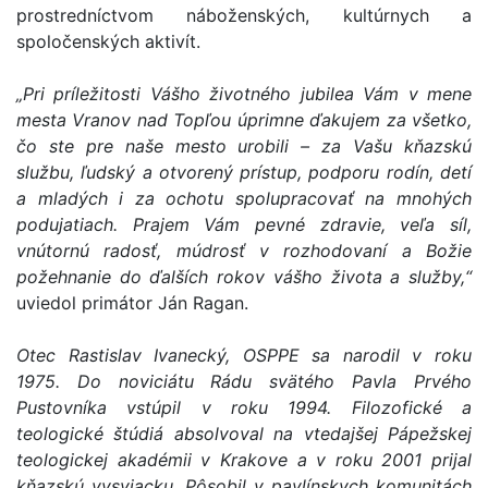
prostredníctvom náboženských, kultúrnych a
spoločenských aktivít.
„Pri príležitosti Vášho životného jubilea Vám v mene
mesta Vranov nad Topľou úprimne ďakujem za všetko,
čo ste pre naše mesto urobili – za Vašu kňazskú
službu, ľudský a otvorený prístup, podporu rodín, detí
a mladých i za ochotu spolupracovať na mnohých
podujatiach. Prajem Vám pevné zdravie, veľa síl,
vnútornú radosť, múdrosť v rozhodovaní a Božie
požehnanie do ďalších rokov vášho života a služby,“
uviedol primátor Ján Ragan.
Otec Rastislav Ivanecký, OSPPE sa narodil v roku
1975. Do noviciátu Rádu svätého Pavla Prvého
Pustovníka vstúpil v roku 1994. Filozofické a
teologické štúdiá absolvoval na vtedajšej Pápežskej
teologickej akadémii v Krakove a v roku 2001 prijal
kňazskú vysviacku. Pôsobil v pavlínskych komunitách