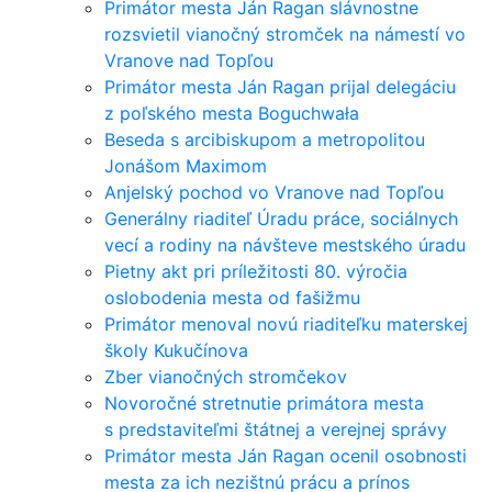
Primátor mesta Ján Ragan slávnostne
rozsvietil vianočný stromček na námestí vo
Vranove nad Topľou
Primátor mesta Ján Ragan prijal delegáciu
z poľského mesta Boguchwała
Beseda s arcibiskupom a metropolitou
Jonášom Maximom
Anjelský pochod vo Vranove nad Topľou
Generálny riaditeľ Úradu práce, sociálnych
vecí a rodiny na návšteve mestského úradu
Pietny akt pri príležitosti 80. výročia
oslobodenia mesta od fašižmu
Primátor menoval novú riaditeľku materskej
školy Kukučínova
Zber vianočných stromčekov
Novoročné stretnutie primátora mesta
s predstaviteľmi štátnej a verejnej správy
Primátor mesta Ján Ragan ocenil osobnosti
mesta za ich nezištnú prácu a prínos