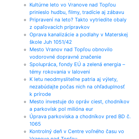
Kultúrne leto vo Vranove nad Topľou
prinieslo hudbu, filmy, tradície aj zábavu
Pripravení na leto? Takto vytriedite obaly
z opaľovacích prípravkov
Oprava kanalizácie a podlahy v Materskej
škole Juh 1051/42
Mesto Vranov nad Topľou obnovilo
vodorovné dopravné značenie
Spolupráca, fondy EÚ a zelená energia –
témy rokovania v Ialoveni
K letu neodmysliteľne patria aj výlety,
nezabúdajte počas nich na ohľaduplnosť
k prírode
Mesto investuje do opráv ciest, chodníkov
a parkovísk pol milióna eur
Úprava parkoviska a chodníkov pred BD č.
1065
Kontrolný deň v Centre voľného času vo
Vranove nad Topľou