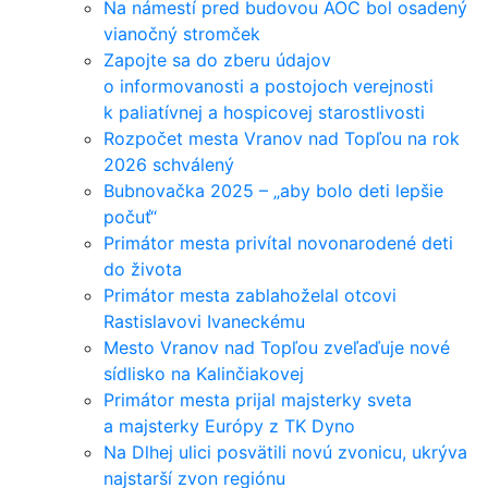
Na námestí pred budovou AOC bol osadený
vianočný stromček
Zapojte sa do zberu údajov
o informovanosti a postojoch verejnosti
k paliatívnej a hospicovej starostlivosti
Rozpočet mesta Vranov nad Topľou na rok
2026 schválený
Bubnovačka 2025 – „aby bolo deti lepšie
počuť“
Primátor mesta privítal novonarodené deti
do života
Primátor mesta zablahoželal otcovi
Rastislavovi Ivaneckému
Mesto Vranov nad Topľou zveľaďuje nové
sídlisko na Kalinčiakovej
Primátor mesta prijal majsterky sveta
a majsterky Európy z TK Dyno
Na Dlhej ulici posvätili novú zvonicu, ukrýva
najstarší zvon regiónu