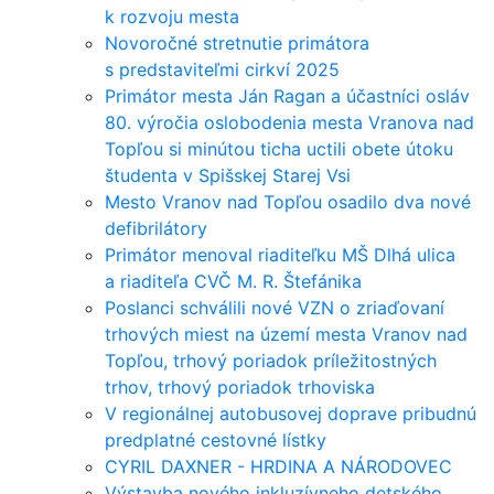
k rozvoju mesta
Novoročné stretnutie primátora
s predstaviteľmi cirkví 2025
Primátor mesta Ján Ragan a účastníci osláv
80. výročia oslobodenia mesta Vranova nad
Topľou si minútou ticha uctili obete útoku
študenta v Spišskej Starej Vsi
Mesto Vranov nad Topľou osadilo dva nové
defibrilátory
Primátor menoval riaditeľku MŠ Dlhá ulica
a riaditeľa CVČ M. R. Štefánika
Poslanci schválili nové VZN o zriaďovaní
trhových miest na území mesta Vranov nad
Topľou, trhový poriadok príležitostných
trhov, trhový poriadok trhoviska
V regionálnej autobusovej doprave pribudnú
predplatné cestovné lístky
CYRIL DAXNER - HRDINA A NÁRODOVEC
Výstavba nového inkluzívneho detského