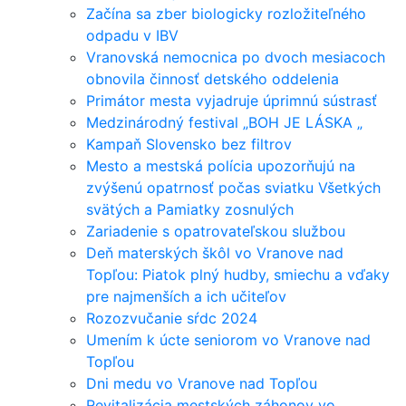
Začína sa zber biologicky rozložiteľného
odpadu v IBV
Vranovská nemocnica po dvoch mesiacoch
obnovila činnosť detského oddelenia
Primátor mesta vyjadruje úprimnú sústrasť
Medzinárodný festival „BOH JE LÁSKA „
Kampaň Slovensko bez filtrov
Mesto a mestská polícia upozorňujú na
zvýšenú opatrnosť počas sviatku Všetkých
svätých a Pamiatky zosnulých
Zariadenie s opatrovateľskou službou
Deň materských škôl vo Vranove nad
Topľou: Piatok plný hudby, smiechu a vďaky
pre najmenších a ich učiteľov
Rozozvučanie sŕdc 2024
Umením k úcte seniorom vo Vranove nad
Topľou
Dni medu vo Vranove nad Topľou
Revitalizácia mestských záhonov vo