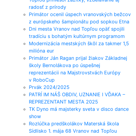
radosť z prírody
Primátor ocenil úspech vranovských bežcov
z európskeho šampionátu pod sopkou Etna
Dni mesta Vranov nad Topľou opäť spojili
tradíciu s bohatým kultúrnym programom
Modernizácia mestských škôl za takmer 1,5
milióna eur
Primátor Ján Ragan prijal žiakov Základnej
školy Bernolákova po úspešnej
reprezentácii na Majstrovstvách Európy
v RoboCup
Prvák 2024/2025
PATRÍ IM NÁŠ OBDIV, UZNANIE I VĎAKA –
REPREZENTANT MESTA 2025
TK Dyno má majsterky sveta v disco dance
show
Rozlúčka predškolákov Materská škola
Sídlisko 1. mája 68 Vranov nad Topľou