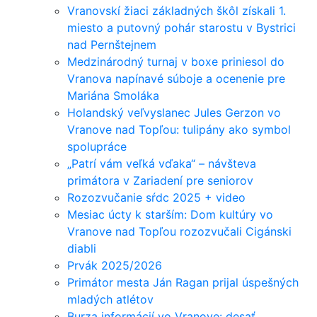
Vranovskí žiaci základných škôl získali 1.
miesto a putovný pohár starostu v Bystrici
nad Pernštejnem
Medzinárodný turnaj v boxe priniesol do
Vranova napínavé súboje a ocenenie pre
Mariána Smoláka
Holandský veľvyslanec Jules Gerzon vo
Vranove nad Topľou: tulipány ako symbol
spolupráce
„Patrí vám veľká vďaka“ – návšteva
primátora v Zariadení pre seniorov
Rozozvučanie sŕdc 2025 + video
Mesiac úcty k starším: Dom kultúry vo
Vranove nad Topľou rozozvučali Cigánski
diabli
Prvák 2025/2026
Primátor mesta Ján Ragan prijal úspešných
mladých atlétov
Burza informácií vo Vranove: desať