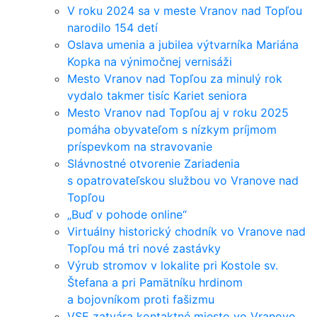
V roku 2024 sa v meste Vranov nad Topľou
narodilo 154 detí
Oslava umenia a jubilea výtvarníka Mariána
Kopka na výnimočnej vernisáži
Mesto Vranov nad Topľou za minulý rok
vydalo takmer tisíc Kariet seniora
Mesto Vranov nad Topľou aj v roku 2025
pomáha obyvateľom s nízkym príjmom
príspevkom na stravovanie
Slávnostné otvorenie Zariadenia
s opatrovateľskou službou vo Vranove nad
Topľou
„Buď v pohode online“
Virtuálny historický chodník vo Vranove nad
Topľou má tri nové zastávky
Výrub stromov v lokalite pri Kostole sv.
Štefana a pri Pamätníku hrdinom
a bojovníkom proti fašizmu
VSE zatvára kontaktné miesto vo Vranove