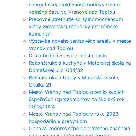
energetickej efektívnosti budovy Centra
voľného času vo Vranove nad Topľou
Pracovné stretnutie so splnomocnencom
vlády Slovenskej republiky pre rómske
komunity
Výstavba nového tenisového areálu v meste
Vranov nad Topľou
Družobná návšteva z mesta Jaslo
Rekonštrukcia kuchyne v Materskej škola na
Domašskej ulici 604/32
Rekonštrukcia triedy v Materskej škole,
Okulka 21
Mesto Vranov nad Topľou ocenilo svojich
úspešných reprezentantov za školský rok
2023/2024
Mesto Vranov nad Topľou v roku 2023
hospodárilo s prebytkom
Obnova vodorovného dopravného značenia
na území mesta Vranov nad Topľou