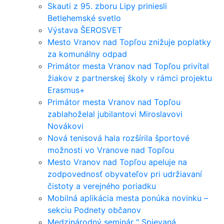
Skauti z 95. zboru Lipy priniesli
Betlehemské svetlo
Výstava ŠEROSVET
Mesto Vranov nad Topľou znižuje poplatky
za komunálny odpad
Primátor mesta Vranov nad Topľou privítal
žiakov z partnerskej školy v rámci projektu
Erasmus+
Primátor mesta Vranov nad Topľou
zablahoželal jubilantovi Miroslavovi
Novákovi
Nová tenisová hala rozšírila športové
možnosti vo Vranove nad Topľou
Mesto Vranov nad Topľou apeluje na
zodpovednosť obyvateľov pri udržiavaní
čistoty a verejného poriadku
Mobilná aplikácia mesta ponúka novinku –
sekciu Podnety občanov
Medzinárodný seminár " Spievaná