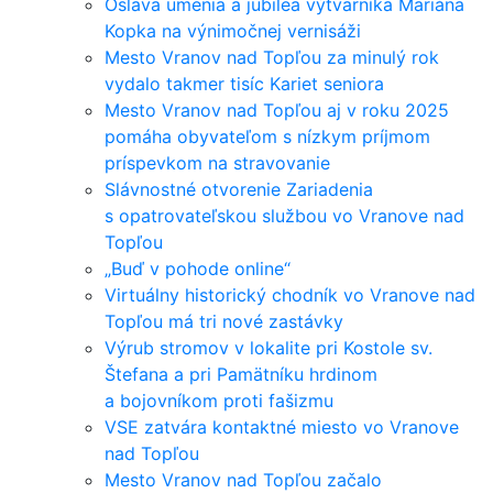
Oslava umenia a jubilea výtvarníka Mariána
Kopka na výnimočnej vernisáži
Mesto Vranov nad Topľou za minulý rok
vydalo takmer tisíc Kariet seniora
Mesto Vranov nad Topľou aj v roku 2025
pomáha obyvateľom s nízkym príjmom
príspevkom na stravovanie
Slávnostné otvorenie Zariadenia
s opatrovateľskou službou vo Vranove nad
Topľou
„Buď v pohode online“
Virtuálny historický chodník vo Vranove nad
Topľou má tri nové zastávky
Výrub stromov v lokalite pri Kostole sv.
Štefana a pri Pamätníku hrdinom
a bojovníkom proti fašizmu
VSE zatvára kontaktné miesto vo Vranove
nad Topľou
Mesto Vranov nad Topľou začalo