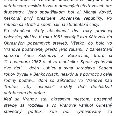
autobusom, neskôr býval v drevených ubytovniach pre
študentov. Jeho spolužiakom bol aj Michal Kováč,
neskorší prvý prezident Slovenskej republiky. Po
rokoch sa stretli a spomínali na študentské časy.
Po skončení školy absolvoval dva roky povinnej
vojenskej služby. V roku 1951 nastúpil ako účtovník do
Okresných pozemných stavieb. Všetko, čo bolo vo
Vranove postavené, prešlo jeho rukami. V zamestnaní
spoznal Annu Kužmovú z Benkoviec, ktorú si
11. novembra 1952 vzal za manželku. Spolu vychovali
dve deti – dcéru Ľubicu a syna Jaroslava. Sedem
rokov bývali v Benkovciach, neskôr si s pomocou celej
rodiny postavili dom so záhradou vo Vranove nad
Topľou, aby nemuseli každý deň dochádzať
autobusom do práce.
Keď sa Vranov stal okresným mestom, pozemné
stavby sa rozdelili a vo Vranove vznikol Okresný
stavebný podnik, kde bol vymenovaný za