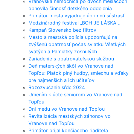
Vranovská nemocnica po dvoch mesiacoch
obnovila činnosť detského oddelenia
Primátor mesta vyjadruje úprimnú sústrasť
Medzinárodný festival „BOH JE LÁSKA „
Kampaň Slovensko bez filtrov
Mesto a mestská polícia upozorňujú na
zvýšenú opatrnosť počas sviatku Všetkých
svätých a Pamiatky zosnulých
Zariadenie s opatrovateľskou službou
Deň materských škôl vo Vranove nad
Topľou: Piatok plný hudby, smiechu a vďaky
pre najmenších a ich učiteľov
Rozozvučanie sŕdc 2024
Umením k úcte seniorom vo Vranove nad
Topľou
Dni medu vo Vranove nad Topľou
Revitalizácia mestských záhonov vo
Vranove nad Topľou
Primátor prijal končiaceho riaditeľa