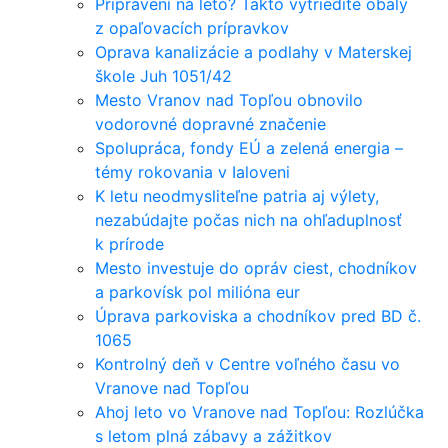
Pripravení na leto? Takto vytriedite obaly
z opaľovacích prípravkov
Oprava kanalizácie a podlahy v Materskej
škole Juh 1051/42
Mesto Vranov nad Topľou obnovilo
vodorovné dopravné značenie
Spolupráca, fondy EÚ a zelená energia –
témy rokovania v Ialoveni
K letu neodmysliteľne patria aj výlety,
nezabúdajte počas nich na ohľaduplnosť
k prírode
Mesto investuje do opráv ciest, chodníkov
a parkovísk pol milióna eur
Úprava parkoviska a chodníkov pred BD č.
1065
Kontrolný deň v Centre voľného času vo
Vranove nad Topľou
Ahoj leto vo Vranove nad Topľou: Rozlúčka
s letom plná zábavy a zážitkov