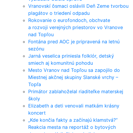
Vranovskí ôsmaci oslávili Deň Zeme tvorbou
plagátov o triedení odpadu
Rokovanie o eurofondoch, obchvate
a rozvoji verejných priestorov vo Vranove
nad Topľou
Fontána pred AOC je pripravená na letnú
sezónu
Jarná veselica priniesla folklór, detský
smiech aj komunitnú pohodu
Mesto Vranov nad Topľou sa zapojilo do
Miestnej akčnej skupiny Slanské vrchy –
Topľa
Primátor zablahoželal riaditeľke materskej
školy
Elizabeth a deti venovali matkám krásny
koncert
„Kde končia fakty a začínajú klamstvá?“
Reakcia mesta na reportáž o bytových