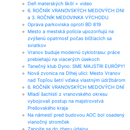
Deň materských škôl + video
6. ROČNÍK VRANOVSKÝCH MEDOVÝCH DNI
a 3. ROČNÍK MEDOVINKA VÝCHODU
Oprava parkoviska oproti BD 819
Mesto a mestská polícia upozorňujú na
zvýšenú opatrnosť počas blížiacich sa
sviatkov
Vranov buduje modernú cyklotrasu: práce
prebiehajú na viacerých úsekoch
Tanečný klub Dyno: SME MAJSTRI EURÓPY!
Nová zvonica na Dlhej ulici: Mesto Vranov
nad Topľou šetrí vďaka vlastným údržbárom
6. ROČNÍK VRANOVSKÝCH MEDOVÝCH DNÍ
Mladí šachisti z vranovského okresu
vybojovali postup na majstrovstvá
Prešovského kraja
Na námestí pred budovou AOC bol osadený
vianočný stromček
Zapojte sa do zberu údajov