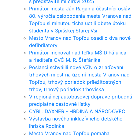
s predstaviteľmi cirkví 2025
Primátor mesta Ján Ragan a účastníci osláv
80. výročia oslobodenia mesta Vranova nad
Topľou si minútou ticha uctili obete útoku
študenta v Spišskej Starej Vsi
Mesto Vranov nad Topľou osadilo dva nové
defibrilátory
Primátor menoval riaditeľku MŠ Dlhá ulica
a riaditeľa CVČ M. R. Štefánika
Poslanci schválili nové VZN o zriaďovaní
trhových miest na území mesta Vranov nad
Topľou, trhový poriadok príležitostných
trhov, trhový poriadok trhoviska
V regionálnej autobusovej doprave pribudnú
predplatné cestovné lístky
CYRIL DAXNER - HRDINA A NÁRODOVEC
Výstavba nového inkluzívneho detského
ihriska Rodinka
Mesto Vranov nad Topľou pomáha