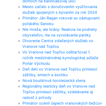
domoch na Kalinčiakovej ulici
Mesto začalo s doručovaním vyúčtovania
služieb spojených s bývaním za rok 2024
Primátor Ján Ragan rokoval so zástupcami
poľského Sanoku
Nie mreža, ale brány: Reakcia na podnety
obyvateľov, nie na vyvolávanie paniky
Otvorenie Centra zdieľaných služieb vo
Vranove nad Topľou
Vo Vranove nad Topľou odštartoval 1.
ročník medzinárodnej kynologickej súťaže
Pohár Východu
Deň detí vo Vranove nad Topľou priniesol
zážitky, smiech a exotiku
Nová bouldrová horolezecká stena
Regionálny lesnícky deň vo Vranove nad
Topľou priniesol zážitky, vzdelávanie aj
radosť z prírody
Primátor ocenil úspech vranovských bežcov