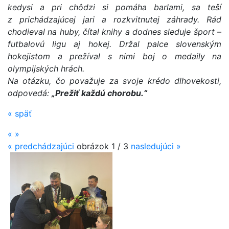
kedysi a pri chôdzi si pomáha barlami, sa teší
z prichádzajúcej jari a rozkvitnutej záhrady. Rád
chodieval na huby, čítal knihy a dodnes sleduje šport –
futbalovú ligu aj hokej. Držal palce slovenským
hokejistom a prežíval s nimi boj o medaily na
olympijských hrách.
Na otázku, čo považuje za svoje krédo dlhovekosti,
odpovedá:
„Prežiť každú chorobu.“
«
späť
«
»
«
predchádzajúci
obrázok
1 / 3
nasledujúci
»