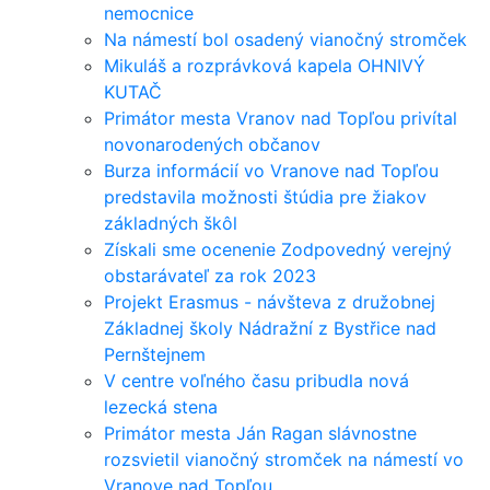
nemocnice
Na námestí bol osadený vianočný stromček
Mikuláš a rozprávková kapela OHNIVÝ
KUTAČ
Primátor mesta Vranov nad Topľou privítal
novonarodených občanov
Burza informácií vo Vranove nad Topľou
predstavila možnosti štúdia pre žiakov
základných škôl
Získali sme ocenenie Zodpovedný verejný
obstarávateľ za rok 2023
Projekt Erasmus - návšteva z družobnej
Základnej školy Nádražní z Bystřice nad
Pernštejnem
V centre voľného času pribudla nová
lezecká stena
Primátor mesta Ján Ragan slávnostne
rozsvietil vianočný stromček na námestí vo
Vranove nad Topľou