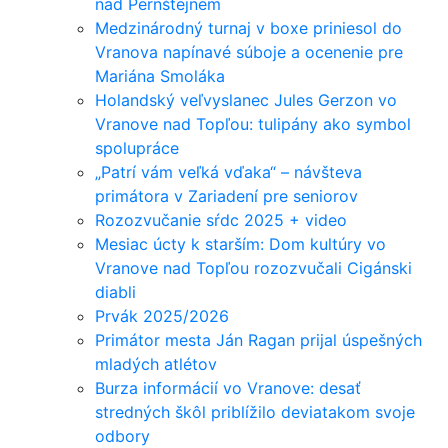
nad Pernštejnem
Medzinárodný turnaj v boxe priniesol do
Vranova napínavé súboje a ocenenie pre
Mariána Smoláka
Holandský veľvyslanec Jules Gerzon vo
Vranove nad Topľou: tulipány ako symbol
spolupráce
„Patrí vám veľká vďaka“ – návšteva
primátora v Zariadení pre seniorov
Rozozvučanie sŕdc 2025 + video
Mesiac úcty k starším: Dom kultúry vo
Vranove nad Topľou rozozvučali Cigánski
diabli
Prvák 2025/2026
Primátor mesta Ján Ragan prijal úspešných
mladých atlétov
Burza informácií vo Vranove: desať
stredných škôl priblížilo deviatakom svoje
odbory