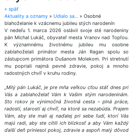
«
späť
Aktuality a oznamy
»
Udialo sa...
»
Osobné
blahoželanie k vzácnemu jubileu stých narodenín
V nedeľu 1. marca 2026 oslávil svoje sté narodeniny
pán Michal Lukáč, obyvateľ mesta Vranov nad Topľou.
K významnému životnému jubileu mu osobne
zablahoželali primátor mesta Ján Ragan spolu so
zástupcom primátora Dušanom Molekom. Pri stretnutí
mu popriali najmä pevné zdravie, pokoj a mnoho
radostných chvíľ v kruhu rodiny.
„Milý pán Lukáč, je pre mňa veľkou cťou stáť dnes pri
Vás a zablahoželať Vám k Vašim stým narodeninám.
Sto rokov je výnimočná životná cesta – plná práce,
radostí, starostí aj chvíľ, na ktoré sa nezabúda. Prajem
Vám, aby ste mali aj naďalej pri sebe ľudí, ktorí Vás
majú radi, aby ste cítili ich blízkosť a aby Vám každý
ďalší deň priniesol pokoj, zdravie a aspoň malý dôvod