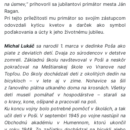
na úsmev,“
prihovoril sa jubilantovi primátor mesta Ján
Ragan.
Pri tejto príležitosti mu primátor so svojím zástupcom
odovzdali kyticu kvetov a darček ako symbol
poďakovania a úcty k jeho životnému jubileu.
Michal Lukáč
sa narodil 1. marca v dedinke Poša ako
piate z deviatich detí. Dvaja zo súrodencov v detstve
zomreli. Základnú školu navštevoval v Poši a neskôr
pokračoval na Meštianskej škole vo Vranove nad
Topľou. Do školy dochádzali deti z okolitých dedín na
bicykloch – v lete aj v zime. Nohavice sa šili
z ľanového plátna utkaného doma na krosnách. Všetky
deti museli pomáhať v hospodárstve – starali sa
o kravy, kone, ošípané a pracovali na poli.
Ku koncu vojny bolo potrebné pomôcť v školách, a tak
učil deti v Poši. V septembri 1945 po vojne nastúpil na
Obchodnú akadémiu v Humennom, ktorú ukončil
v roku 1948. Zo začiatku dochádzal na bicykli alebo