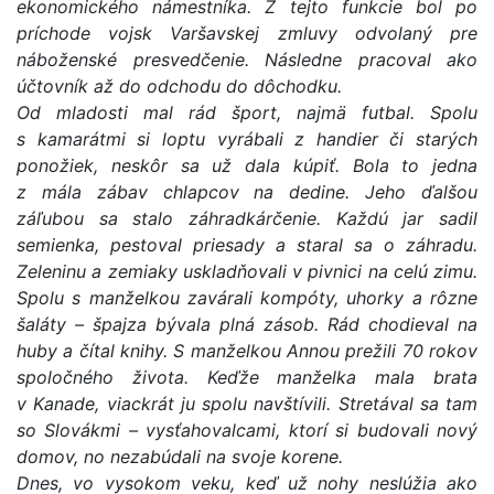
ekonomického námestníka. Z tejto funkcie bol po
príchode vojsk Varšavskej zmluvy odvolaný pre
náboženské presvedčenie. Následne pracoval ako
účtovník až do odchodu do dôchodku.
Od mladosti mal rád šport, najmä futbal. Spolu
s kamarátmi si loptu vyrábali z handier či starých
ponožiek, neskôr sa už dala kúpiť. Bola to jedna
z mála zábav chlapcov na dedine. Jeho ďalšou
záľubou sa stalo záhradkárčenie. Každú jar sadil
semienka, pestoval priesady a staral sa o záhradu.
Zeleninu a zemiaky uskladňovali v pivnici na celú zimu.
Spolu s manželkou zavárali kompóty, uhorky a rôzne
šaláty – špajza bývala plná zásob. Rád chodieval na
huby a čítal knihy. S manželkou Annou prežili 70 rokov
spoločného života. Keďže manželka mala brata
v Kanade, viackrát ju spolu navštívili. Stretával sa tam
so Slovákmi – vysťahovalcami, ktorí si budovali nový
domov, no nezabúdali na svoje korene.
Dnes, vo vysokom veku, keď už nohy neslúžia ako