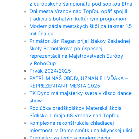
z európskeho šampionátu pod sopkou Etna
Dni mesta Vranov nad Topľou opäť spojili
tradíciu s bohatým kultúrnym programom
Modernizácia mestských škôl za takmer 1,5
milióna eur
Primátor Ján Ragan prijal žiakov Základnej
školy Bernolákova po úspešnej
reprezentácii na Majstrovstvách Európy
v RoboCup
Prvák 2024/2025
PATRÍ IM NÁŠ OBDIV, UZNANIE I VĎAKA –
REPREZENTANT MESTA 2025
TK Dyno má majsterky sveta v disco dance
show
Rozlúčka predškolákov Materská škola
Sídlisko 1. mája 68 Vranov nad Topľou
Komplexná rekonštrukcia chladiacej
miestnosti v Dome smútku na Mlynskej ulici
Preplatky za teplo a modernizácia