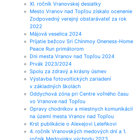
XI. ročník Vranovskej desiatky
Mesto Vranov nad Topľou získalo ocenenie
Zodpovedný verejný obstarávateľ za rok
2022
Májová veselica 2024
Prijatie bežcov Sri Chinmoy Oneness-Home
Peace Run primátorom
Dni mesta Vranov nad Topľou 2024
Prvák 2023/2024
Spolu za zdravý a krásny úsmev
Výstavba fotovoltických zariadení
v základných školách
Oddychová zóna pri Centre voľného času
vo Vranove nad Topľou
Opravy chodníkov a miestnych komunikácií
na území mesta Vranov nad Topľou
Krst publikácie o Alexejovi Leleňkovi
4. ročník Vranovských medových dní a 1.
ročník Medovinky východu 2023