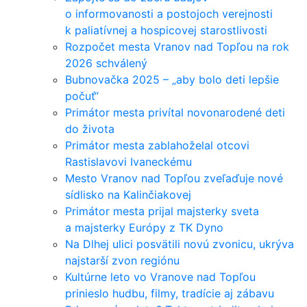
o informovanosti a postojoch verejnosti
k paliatívnej a hospicovej starostlivosti
Rozpočet mesta Vranov nad Topľou na rok
2026 schválený
Bubnovačka 2025 – „aby bolo deti lepšie
počuť“
Primátor mesta privítal novonarodené deti
do života
Primátor mesta zablahoželal otcovi
Rastislavovi Ivaneckému
Mesto Vranov nad Topľou zveľaďuje nové
sídlisko na Kalinčiakovej
Primátor mesta prijal majsterky sveta
a majsterky Európy z TK Dyno
Na Dlhej ulici posvätili novú zvonicu, ukrýva
najstarší zvon regiónu
Kultúrne leto vo Vranove nad Topľou
prinieslo hudbu, filmy, tradície aj zábavu