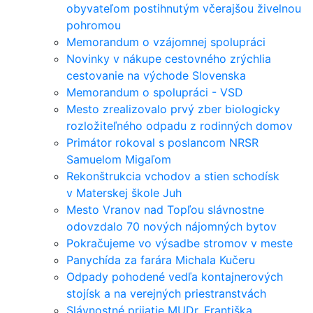
obyvateľom postihnutým včerajšou živelnou
pohromou
Memorandum o vzájomnej spolupráci
Novinky v nákupe cestovného zrýchlia
cestovanie na východe Slovenska
Memorandum o spolupráci - VSD
Mesto zrealizovalo prvý zber biologicky
rozložiteľného odpadu z rodinných domov
Primátor rokoval s poslancom NRSR
Samuelom Migaľom
Rekonštrukcia vchodov a stien schodísk
v Materskej škole Juh
Mesto Vranov nad Topľou slávnostne
odovzdalo 70 nových nájomných bytov
Pokračujeme vo výsadbe stromov v meste
Panychída za farára Michala Kučeru
Odpady pohodené vedľa kontajnerových
stojísk a na verejných priestranstvách
Slávnostné prijatie MUDr. Františka