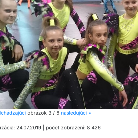
chádzajúci
obrázok
3 / 6
nasledujúci
»
izácia:
24.07.2019
|
počet zobrazení:
8 426