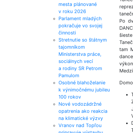
mesta plánované
repre
v roku 2026
tanečn
Parlament mladých
Po dv
pokračuje vo svojej
DANCE
činnosti
šieste
Stretnutie so štátnym
Taneč
tajomníkom
tam M
Ministerstva práce,
dance
sociálnych vecí
výkon
a rodiny SR Petrom
Medzi
Pamulom
Osobné blahoželanie
Domov 
k výnimočnému jubileu
100 rokov
Nové vodozádržné
opatrenia ako reakcia
na klimatické výzvy
Vranov nad Topľou
pripravuje výstavbu