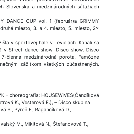
ch Slovenska a medzinárodných súťažiach
MMY DANCE CUP vol. 1 (február)a GRIMMY
ruhé miesto, 3. a 4. miesto, 5. miesto, 2×
šla v športovej hale v Leviciach. Konali sa
v Street dance show, Disco show, Disco
a 7-členná medzinárodná porota. Famózne
dinečným zážitkom všetkých zúčastnených.
HVK – choreografia: HOUSEWIVES(Čan­díková
Petrová K., Vesterová E.), – Disco skupina
vá S., Pyreň F., Ragančíková D.,
ovalský M., Mikitová N., Štefanovová T.,