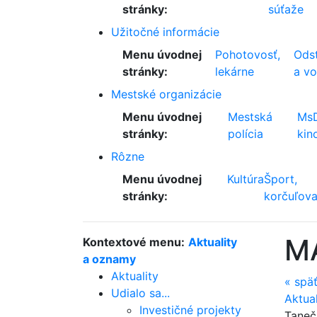
stránky:
súťaže
Užitočné informácie
Menu úvodnej
Pohotovosť,
Odst
stránky:
lekárne
a v
Mestské organizácie
Menu úvodnej
Mestská
Ms
stránky:
polícia
kin
Rôzne
Menu úvodnej
Kultúra
Šport,
stránky:
korčuľova
M
Kontextové menu:
Aktuality
a oznamy
Aktuality
«
spä
Udialo sa...
Aktua
Investičné projekty
Taneč