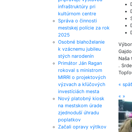
infraštruktúry pri
kultúrnom centre
Správa o činnosti
mestskej polície za rok
2025
Osobné blahoželanie
Výbor
k vzácnemu jubileu
Gajdoš
stých narodenín
Naša 
Primátor Ján Ragan
. Srd
rokoval s ministrom
Topľou
MIRRI o projektových
výzvach a kľúčových
«
spä
investíciách mesta
«
»
Nový platobný kiosk
na mestskom úrade
zjednoduší úhradu
poplatkov
Začali opravy výtlkov