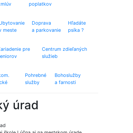
zmlúv
poplatkov
Ubytovanie
Doprava
Hľadáte
v meste
a parkovanie
psíka ?
Zariadenie pre
Centrum zdieľaných
seniorov
služieb
kom.
Pohrebné
Bohoslužby
ické
služby
a farnosti
ký úrad
rad
nej škole Lúčna aj na mestskom úrade.