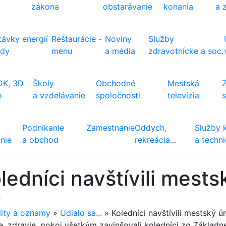
zákona
obstarávanie
konania
a 
ávky energií
Reštaurácie -
Noviny
Služby
ody
menu
a média
zdravotnícke a soc.
DK, 3D
Školy
Obchodné
Mestská
o
a vzdelávanie
spoločnosti
televízia
Podnikanie
Zamestnanie
Oddych,
Služby 
nie
a obchod
rekreácia...
a techn
ledníci navštívili mests
ť
lity a oznamy
»
Udialo sa...
»
Koledníci navštívili mestský ú
ie, zdravie, pokoj všetkým zavinšovali koledníci zo Základ