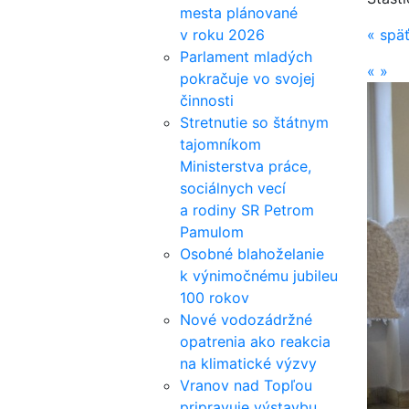
mesta plánované
v roku 2026
«
spä
Parlament mladých
«
»
pokračuje vo svojej
činnosti
Stretnutie so štátnym
tajomníkom
Ministerstva práce,
sociálnych vecí
a rodiny SR Petrom
Pamulom
Osobné blahoželanie
k výnimočnému jubileu
100 rokov
Nové vodozádržné
opatrenia ako reakcia
na klimatické výzvy
Vranov nad Topľou
pripravuje výstavbu