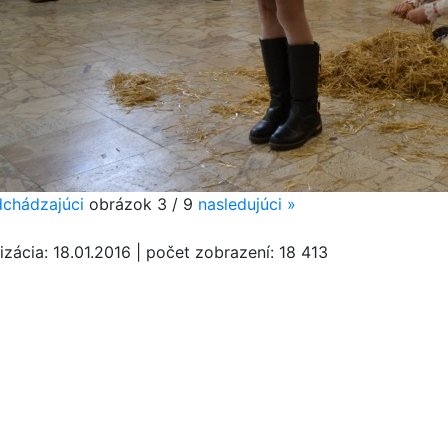
chádzajúci
obrázok
3 / 9
nasledujúci
»
izácia:
18.01.2016
|
počet zobrazení:
18 413