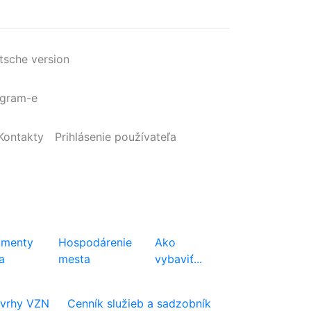
tsche version
agram-e
Kontakty
Prihlásenie
používateľa
menty
Hospodárenie
Ako
a
mesta
vybaviť...
vrhy VZN
Cenník služieb a sadzobník