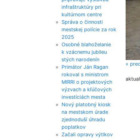
infraštruktúry pri
kultúrnom centre
Správa o činnosti
mestskej polície za rok
2025
Osobné blahoželanie
k vzácnemu jubileu
stých narodenín
«
pred
Primátor Ján Ragan
rokoval s ministrom
aktual
MIRRI o projektových
výzvach a kľúčových
investíciách mesta
Nový platobný kiosk
na mestskom úrade
zjednoduší úhradu
poplatkov
Začali opravy výtlkov