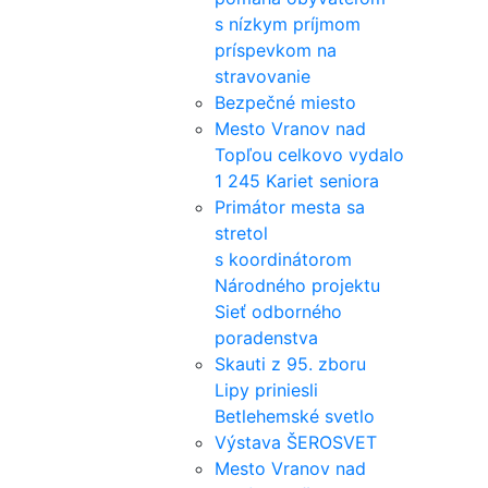
s nízkym príjmom
príspevkom na
stravovanie
Bezpečné miesto
Mesto Vranov nad
Topľou celkovo vydalo
1 245 Kariet seniora
Primátor mesta sa
stretol
s koordinátorom
Národného projektu
Sieť odborného
poradenstva
Skauti z 95. zboru
Lipy priniesli
Betlehemské svetlo
Výstava ŠEROSVET
Mesto Vranov nad