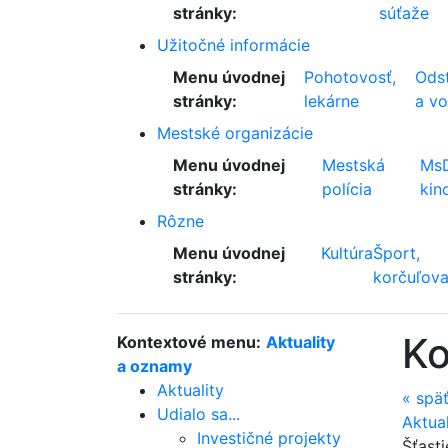
stránky:
súťaže
Užitočné informácie
Menu úvodnej
Pohotovosť,
Odst
stránky:
lekárne
a v
Mestské organizácie
Menu úvodnej
Mestská
Ms
stránky:
polícia
kin
Rôzne
Menu úvodnej
Kultúra
Šport,
stránky:
korčuľova
Ko
Kontextové menu:
Aktuality
a oznamy
Aktuality
«
spä
Udialo sa...
Aktua
Investičné projekty
Šťast