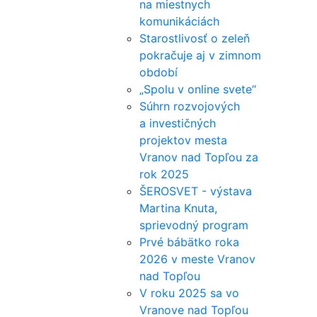
na miestnych
komunikáciách
Starostlivosť o zeleň
pokračuje aj v zimnom
období
„Spolu v online svete“
Súhrn rozvojových
a investičných
projektov mesta
Vranov nad Topľou za
rok 2025
ŠEROSVET - výstava
Martina Knuta,
sprievodný program
Prvé bábätko roka
2026 v meste Vranov
nad Topľou
V roku 2025 sa vo
Vranove nad Topľou