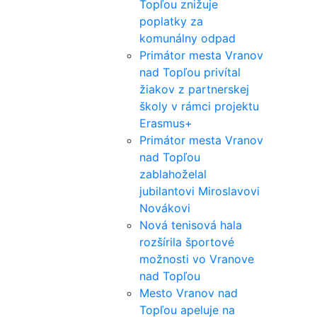
Topľou znižuje
poplatky za
komunálny odpad
Primátor mesta Vranov
nad Topľou privítal
žiakov z partnerskej
školy v rámci projektu
Erasmus+
Primátor mesta Vranov
nad Topľou
zablahoželal
jubilantovi Miroslavovi
Novákovi
Nová tenisová hala
rozšírila športové
možnosti vo Vranove
nad Topľou
Mesto Vranov nad
Topľou apeluje na