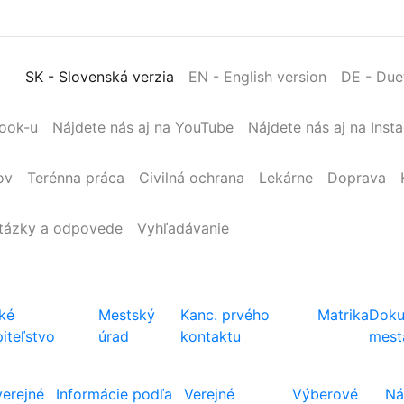
SK
- Slovenská verzia
EN
- English version
DE
- Due
book-u
Nájdete nás aj na YouTube
Nájdete nás aj na Inst
ov
Terénna
práca
Civilná
ochrana
Lekárne
Doprava
tázky a odpovede
Vyhľadávanie
ké
Mestský
Kanc. prvého
Matrika
Doku
iteľstvo
úrad
kontaktu
mest
verejné
Informácie podľa
Verejné
Výberové
Ná