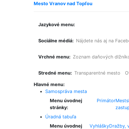
Mesto
Vranov
nad
Topľou
Jazykové menu:
Sociálne médiá:
Nájdete nás aj na Face
Vrchné menu:
Zoznam
daňových
dlžník
Stredné menu:
Transparentné mesto
O
Hlavné menu:
Samospráva mesta
Menu úvodnej
Primátor
Mests
stránky:
zastup
Úradná tabuľa
Menu úvodnej
Vyhlášky
Dražby, 