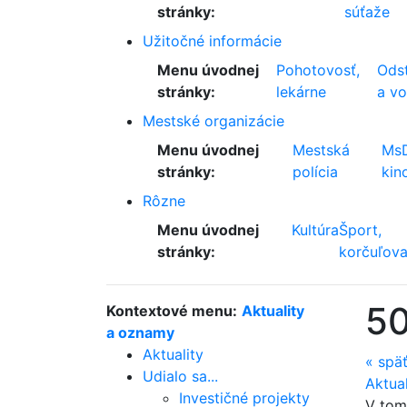
stránky:
súťaže
Užitočné informácie
Menu úvodnej
Pohotovosť,
Odst
stránky:
lekárne
a v
Mestské organizácie
Menu úvodnej
Mestská
Ms
stránky:
polícia
kin
Rôzne
Menu úvodnej
Kultúra
Šport,
stránky:
korčuľova
50
Kontextové menu:
Aktuality
a oznamy
Aktuality
«
spä
Udialo sa...
Aktua
Investičné projekty
V tom