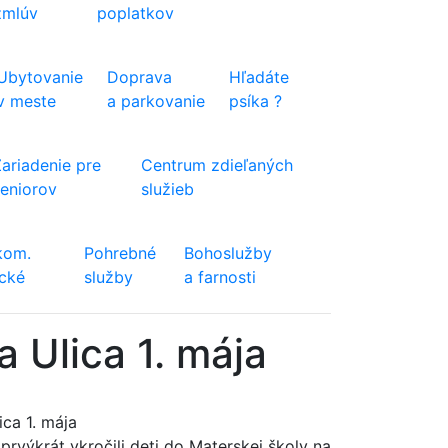
zmlúv
poplatkov
Ubytovanie
Doprava
Hľadáte
v meste
a parkovanie
psíka ?
Zariadenie pre
Centrum zdieľaných
seniorov
služieb
kom.
Pohrebné
Bohoslužby
ické
služby
a farnosti
a Ulica 1. mája
ica 1. mája
rvýkrát vkročili deti do Materskej školy na