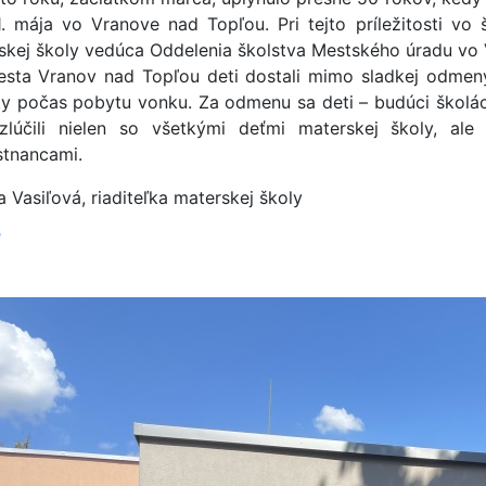
 1. mája vo Vranove nad Topľou. Pri tejto príležitosti vo š
skej školy vedúca Oddelenia školstva Mestského úradu vo
sta Vranov nad Topľou deti dostali mimo sladkej odmeny
ity počas pobytu vonku. Za odmenu sa deti – budúci školác
zlúčili nielen so všetkými deťmi materskej školy, a
tnancami.
 Vasiľová, riaditeľka materskej školy
ť