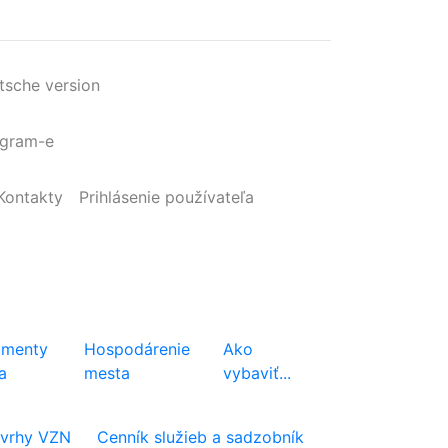
tsche version
agram-e
Kontakty
Prihlásenie
používateľa
menty
Hospodárenie
Ako
a
mesta
vybaviť...
vrhy VZN
Cenník služieb a sadzobník