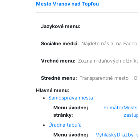
Mesto
Vranov
nad
Topľou
Jazykové menu:
Sociálne médiá:
Nájdete nás aj na Face
Vrchné menu:
Zoznam
daňových
dlžník
Stredné menu:
Transparentné mesto
O
Hlavné menu:
Samospráva mesta
Menu úvodnej
Primátor
Mests
stránky:
zastup
Úradná tabuľa
Menu úvodnej
Vyhlášky
Dražby, 