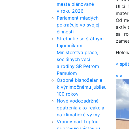
mesta plánované
Ulici
v roku 2026
mater
Parlament mladých
Od me
pokračuje vo svojej
aktiv
činnosti
sa ro
Stretnutie so štátnym
zames
tajomníkom
Ministerstva práce,
Helena
sociálnych vecí
«
spä
a rodiny SR Petrom
Pamulom
«
»
Osobné blahoželanie
k výnimočnému jubileu
100 rokov
Nové vodozádržné
opatrenia ako reakcia
na klimatické výzvy
Vranov nad Topľou
pripravuje výstavbu