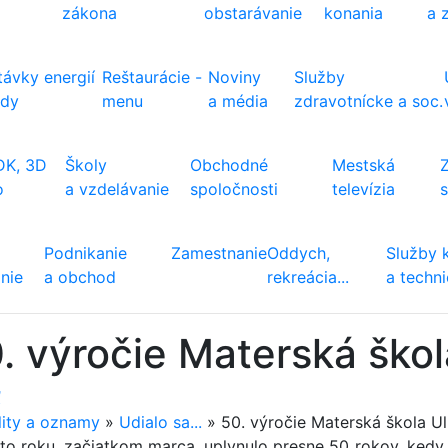
zákona
obstarávanie
konania
a 
ávky energií
Reštaurácie -
Noviny
Služby
ody
menu
a média
zdravotnícke a soc.
DK, 3D
Školy
Obchodné
Mestská
o
a vzdelávanie
spoločnosti
televízia
Podnikanie
Zamestnanie
Oddych,
Služby 
nie
a obchod
rekreácia...
a techn
. výročie Materská škol
ť
lity a oznamy
»
Udialo sa...
»
50. výročie Materská škola Ul
to roku, začiatkom marca, uplynulo presne 50 rokov, kedy p