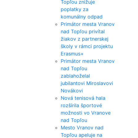
Topľou znižuje
poplatky za
komunálny odpad
Primátor mesta Vranov
nad Topľou privítal
žiakov z partnerskej
školy v rámci projektu
Erasmus+
Primátor mesta Vranov
nad Topľou
zablahoželal
jubilantovi Miroslavovi
Novákovi
Nová tenisová hala
rozšírila športové
možnosti vo Vranove
nad Topľou
Mesto Vranov nad
Topľou apeluje na