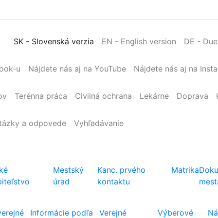
SK
- Slovenská verzia
EN
- English version
DE
- Due
book-u
Nájdete nás aj na YouTube
Nájdete nás aj na Inst
ov
Terénna
práca
Civilná
ochrana
Lekárne
Doprava
tázky a odpovede
Vyhľadávanie
ké
Mestský
Kanc. prvého
Matrika
Doku
iteľstvo
úrad
kontaktu
mest
verejné
Informácie podľa
Verejné
Výberové
Ná