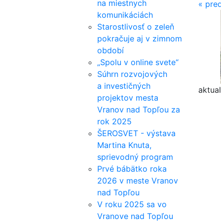
na miestnych
«
pred
komunikáciách
Starostlivosť o zeleň
pokračuje aj v zimnom
období
„Spolu v online svete“
Súhrn rozvojových
a investičných
aktual
projektov mesta
Vranov nad Topľou za
rok 2025
ŠEROSVET - výstava
Martina Knuta,
sprievodný program
Prvé bábätko roka
2026 v meste Vranov
nad Topľou
V roku 2025 sa vo
Vranove nad Topľou