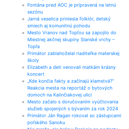
Fontána pred AOC je pripravená na letnú
sezónu
Jarná veselica priniesla folklór, detský
smiech aj komunitnú pohodu
Mesto Vranov nad Topľou sa zapojilo do
Miestnej akčnej skupiny Slanské vrchy –
Topľa
Primátor zablahoželal riaditeľke materskej
školy
Elizabeth a deti venovali matkám krásny
koncert
„Kde končia fakty a začínajú klamstvá?“
Reakcia mesta na reportáž o bytových
domoch na Kalinčiakovej ulici
Mesto začalo s doručovaním vyúčtovania
služieb spojených s bývaním za rok 2024
Primátor Ján Ragan rokoval so zástupcami
poľského Sanoku