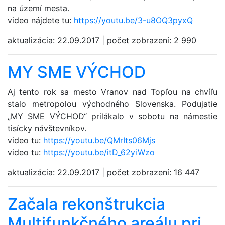
na území mesta.
video nájdete tu:
https://youtu.be/3-u8OQ3pyxQ
aktualizácia:
22.09.2017
|
počet zobrazení:
2 990
MY SME VÝCHOD
Aj tento rok sa mesto Vranov nad Topľou na chvíľu
stalo metropolou východného Slovenska. Po­dujatie
„MY SME VÝCHOD“ prilákalo v sobotu na námestie
tisícky návštevníkov.
video tu:
https://youtu.be/QMrIts06Mjs
video tu:
https://youtu.be/itD_62yiWzo
aktualizácia:
22.09.2017
|
počet zobrazení:
16 447
Začala rekonštrukcia
Multifunkčného areálu pri