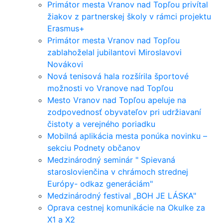
Primátor mesta Vranov nad Topľou privítal
žiakov z partnerskej školy v rámci projektu
Erasmus+
Primátor mesta Vranov nad Topľou
zablahoželal jubilantovi Miroslavovi
Novákovi
Nová tenisová hala rozšírila športové
možnosti vo Vranove nad Topľou
Mesto Vranov nad Topľou apeluje na
zodpovednosť obyvateľov pri udržiavaní
čistoty a verejného poriadku
Mobilná aplikácia mesta ponúka novinku –
sekciu Podnety občanov
Medzinárodný seminár " Spievaná
staroslovienčina v chrámoch strednej
Európy- odkaz generáciám"
Medzinárodný festival „BOH JE LÁSKA"
Oprava cestnej komunikácie na Okulke za
X1 a X2