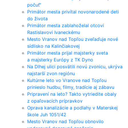
počuť“
Primátor mesta privítal novonarodené deti
do života
Primátor mesta zablahoželal otcovi
Rastislavovi Ivaneckému
Mesto Vranov nad Topľou zveľaďuje nové
sídlisko na Kalinčiakovej
Primátor mesta prijal majsterky sveta
a majsterky Európy z TK Dyno
Na Dlhej ulici posvätili novú zvonicu, ukrýva
najstarší zvon regiónu
Kultúrne leto vo Vranove nad Topľou
prinieslo hudbu, filmy, tradície aj zábavu
Pripravení na leto? Takto vytriedite obaly
z opaľovacích prípravkov
Oprava kanalizácie a podlahy v Materskej
škole Juh 1051/42
Mesto Vranov nad Topľou obnovilo