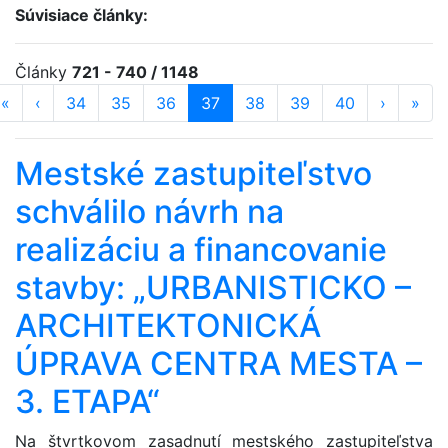
Súvisiace články:
Články
721 - 740 / 1148
«
prvá strana
‹
predošlá strana
strana
34
strana
35
strana
36
strana
37
(aktuálna)
strana
38
strana
39
strana
40
ďalšia st
›
posl
»
Mestské zastupiteľstvo
schválilo návrh na
realizáciu a financovanie
stavby: „URBANISTICKO –
ARCHITEKTONICKÁ
ÚPRAVA CENTRA MESTA –
3. ETAPA“
Na štvrtkovom zasadnutí mestského zastupiteľstva