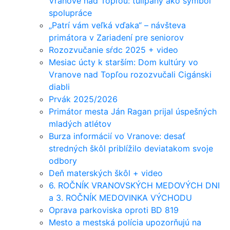
Vranove nad Topľou: tulipány ako symbol
spolupráce
„Patrí vám veľká vďaka“ – návšteva
primátora v Zariadení pre seniorov
Rozozvučanie sŕdc 2025 + video
Mesiac úcty k starším: Dom kultúry vo
Vranove nad Topľou rozozvučali Cigánski
diabli
Prvák 2025/2026
Primátor mesta Ján Ragan prijal úspešných
mladých atlétov
Burza informácií vo Vranove: desať
stredných škôl priblížilo deviatakom svoje
odbory
Deň materských škôl + video
6. ROČNÍK VRANOVSKÝCH MEDOVÝCH DNI
a 3. ROČNÍK MEDOVINKA VÝCHODU
Oprava parkoviska oproti BD 819
Mesto a mestská polícia upozorňujú na