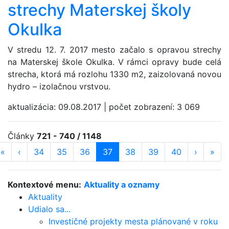
strechy Materskej školy
Okulka
V stredu 12. 7. 2017 mesto začalo s opravou strechy
na Materskej škole Okulka. V rámci opravy bude celá
strecha, ktorá má rozlohu 1330 m2, zaizolovaná novou
hydro – izolačnou vrstvou.
aktualizácia:
09.08.2017
|
počet zobrazení:
3 069
Články
721 - 740 / 1148
«
prvá strana
‹
predošlá strana
strana
34
strana
35
strana
36
strana
37
(aktuálna)
strana
38
strana
39
strana
40
ďalšia st
›
posl
»
Kontextové menu:
Aktuality a oznamy
Aktuality
Udialo sa...
Investičné projekty mesta plánované v roku