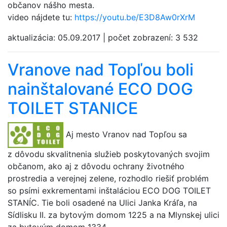
občanov nášho mesta.
video nájdete tu:
https://youtu.be/E3D8Aw0rXrM
aktualizácia:
05.09.2017
|
počet zobrazení:
3 532
Vranove nad Topľou boli
nainštalované ECO DOG
TOILET STANICE
Aj mesto Vranov nad Topľou sa
z dôvodu skvalitnenia služieb poskytovaných svojim
občanom, ako aj z dôvodu ochrany životného
prostredia a verejnej zelene, rozhodlo riešiť problém
so psími exkrementami inštaláciou ECO DOG TOILET
STANÍC. Tie boli osadené na Ulici Janka Kráľa, na
Sídlisku II. za bytovým domom 1225 a na Mlynskej ulici