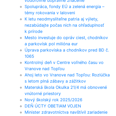
vodorovné dopravné značenie
Spolupráca, fondy EÚ a zelená energia –
témy rokovania v Ialoveni
K letu neodmysliteľne patria aj výlety,
nezabúdajte počas nich na ohľaduplnosť
k prírode
Mesto investuje do opráv ciest, chodníkov
a parkovísk pol milióna eur
Úprava parkoviska a chodníkov pred BD č.
1065
Kontrolný deň v Centre voľného času vo
Vranove nad Topľou
Ahoj leto vo Vranove nad Topľou: Rozlúčka
s letom plná zábavy a zážitkov
Materská škola Okulka 21/4 má obnovené
vnútorné priestory
Nový školský rok 2025/2026
DEŇ ÚCTY OBETIAM VOJEN
Minister zdravotníctva navštívil zariadenie