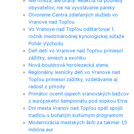
Nie mreža, ale brány: Reakcia na podnety
obyvateľov, nie na vyvolávanie paniky
Otvorenie Centra zdieľaných služieb vo
Vranove nad Topľou
Vo Vranove nad Topľou odštartoval 1.
ročník medzinárodnej kynologickej súťaže
Pohár Východu
Deň detí vo Vranove nad Topľou priniesol
zážitky, smiech a exotiku
Nová bouldrová horolezecká stena
Regionálny lesnícky deň vo Vranove nad
Topľou priniesol zážitky, vzdelávanie aj
radosť z prírody
Primátor ocenil úspech vranovských bežcov
z európskeho šampionátu pod sopkou Etna
Dni mesta Vranov nad Topľou opäť spojili
tradíciu s bohatým kultúrnym programom
Modernizácia mestských škôl za takmer 1,5
milióna eur