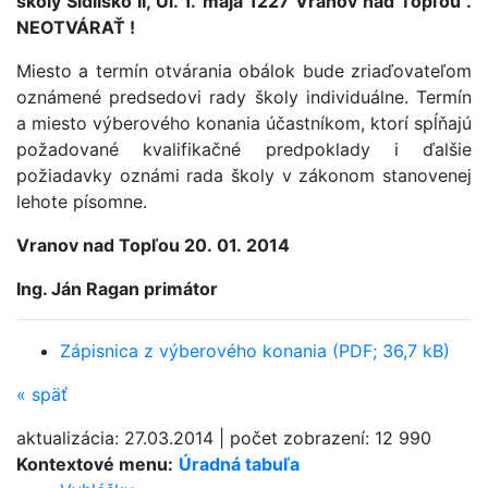
školy Sídlisko II, Ul. 1. mája 1227 Vranov nad Topľou".
NEOTVÁRAŤ !
Miesto a termín otvárania obálok bude zriaďovateľom
oznámené predsedovi rady školy individuálne. Termín
a miesto výberového konania účastníkom, ktorí spĺňajú
požadované kvalifikačné predpoklady i ďalšie
požiadavky oznámi rada školy v zákonom stanovenej
lehote písomne.
Vranov nad Topľou 20. 01. 2014
Ing. Ján Ragan primátor
Zápisnica z výberového konania (PDF; 36,7 kB)
«
späť
aktualizácia:
27.03.2014
|
počet zobrazení:
12 990
Kontextové menu:
Úradná tabuľa