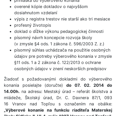
prihláška do výberového konania
overené kópie dokladov o najvyššom
dosiahnutom vzdelaní
výpis z registra trestov nie starší ako tri mesiace
profesný životopis
doklad o dĺžke výkonu pedagogickej činnosti
písomný návrh koncepcie rozvoja školy
(v zmysle §4 ods. 1 zákona č. 596/2003 Z. z.)
písomný súhlas uchádzača na použitie osobných
údajov pre potreby výberového konania v zmysle
§11 ods. 1 a 2 zákona č. 122/2013 o ochrane
osobných údajov v znení neskorších predpisov
Žiadosť s požadovanými dokladmi do výberového
konania posielajte (doručte)
do 07. 02. 2014 do
14.00h.
na adresu: Mestský úrad – referát školstva a
mládeže, Školský úrad, Dr. C. Daxnera 87/1, 093
16 Vranov nad Topľou s označením na obálke:
„Výberové konanie na funkciu riaditeľa Materskej