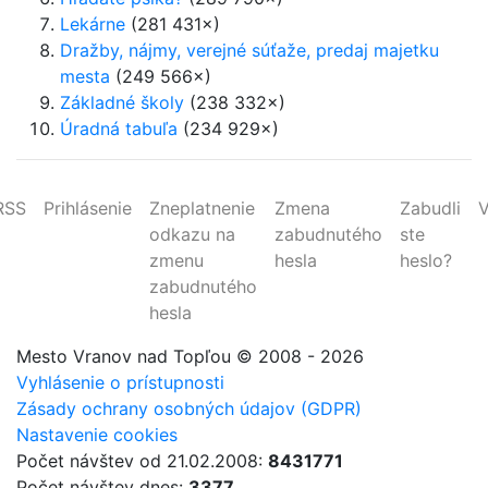
Lekárne
(281 431×)
Dražby, nájmy, verejné súťaže, predaj majetku
mesta
(249 566×)
Základné školy
(238 332×)
Úradná tabuľa
(234 929×)
RSS
Prihlásenie
Zneplatnenie
Zmena
Zabudli
V
odkazu na
zabudnutého
ste
zmenu
hesla
heslo?
zabudnutého
hesla
Mesto Vranov nad Topľou
© 2008 - 2026
Vyhlásenie o prístupnosti
Zásady ochrany osobných údajov (GDPR)
Nastavenie cookies
Počet návštev od 21.02.2008:
8431771
Počet návštev dnes:
3377