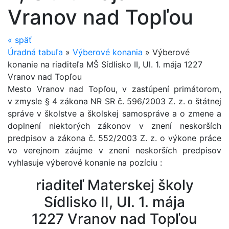
Vranov nad Topľou
«
späť
Úradná tabuľa
»
Výberové konania
»
Výberové
konanie na riaditeľa MŠ Sídlisko II, Ul. 1. mája 1227
Vranov nad Topľou
Mesto Vranov nad Topľou, v zastúpení primátorom,
v zmysle § 4 zákona NR SR č. 596/2003 Z. z. o štátnej
správe v školstve a školskej samospráve a o zmene a
doplnení niektorých zákonov v znení neskorších
predpisov a zákona č. 552/2003 Z. z. o výkone práce
vo verejnom záujme v znení neskorších predpisov
vyhlasuje výberové konanie na pozíciu :
riaditeľ Materskej školy
Sídlisko II, Ul. 1. mája
1227 Vranov nad Topľou