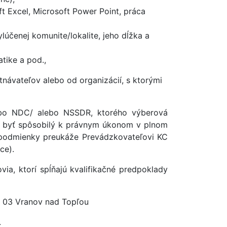
ft Excel, Microsoft Power Point, práca
lúčenej komunite/lokalite, jeho dĺžka a
tike a pod.,
ávateľov alebo od organizácií, s ktorými
ebo NDC/ alebo NSSDR, ktorého výberová
í byť spôsobilý k právnym úkonom v plnom
o podmienky preukáže Prevádzkovateľovi KC
ce).
a, ktorí spĺňajú kvalifikačné predpoklady
 03 Vranov nad Topľou
.