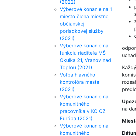
(2022)
Výberové konanie na 1
miesto člena miestnej
občianskej
poriadkovej služby
(2021)
Výberové konanie na
odpor
funkciu riaditeľa MŠ
uchád
Okulka 21, Vranov nad
Topľou (2021)
Každý
Voľba hlavného
komis
kontrolóra mesta
rozsa
(2021)
predlo
Výberové konanie na
Upozo
komunitného
na da
pracovníka v KC OZ
Európa (2021)
Miest
Výberové konanie na
komunitného
Dátum