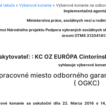
á tabuľa
»
Výberové konania
»
Výberové konanie na odbor
Implementačná agentú
Ministerstva práce, sociálnych vecí a rodi
ámci Národného projektu Podpora vybraných sociálnych slu
úrovni (ITMS 312041A1
skytovateľ: : KC OZ EURÓPA Cintoríns
vyhlasuje výberové konan
 pracovné miesto odborného gara
( OGKC)
ové konanie sa uskutoční dňa 22. Marca 2016 o 14