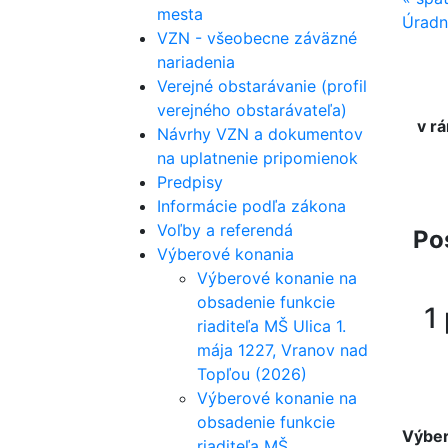
mesta
Úradn
VZN - všeobecne záväzné
nariadenia
Verejné obstarávanie (profil
verejného obstarávateľa)
v r
Návrhy VZN a dokumentov
na uplatnenie pripomienok
Predpisy
Informácie podľa zákona
Voľby a referendá
Po
Výberové konania
Výberové konanie na
obsadenie funkcie
1
riaditeľa MŠ Ulica 1.
mája 1227, Vranov nad
Topľou (2026)
Výberové konanie na
obsadenie funkcie
Výber
riaditeľa MŠ