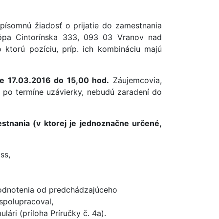
písomnú žiadosť o prijatie do zamestnania
ópa Cintorínska 333, 093 03 Vranov nad
 ktorú pozíciu, príp. ich kombináciu majú
 je 17.03.2016 do 15,00 hod.
Záujemcovia,
 po termíne uzávierky, nebudú zaradení do
stnania (v ktorej je jednoznačne určené,
ss,
hodnotenia od predchádzajúceho
 spolupracoval,
ri (príloha Príručky č. 4a).