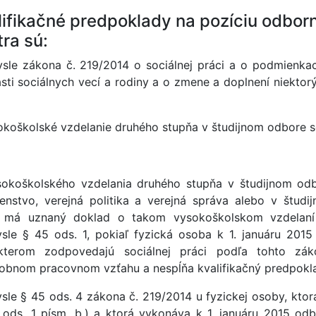
lifikačné predpoklady na pozíciu odbor
ra sú:
sle zákona č. 219/2014 o sociálnej práci a o podmienka
asti sociálnych vecí a rodiny a o zmene a doplnení niektor
sokoškolské vzdelanie druhého stupňa v študijnom odbore so
sokoškolského vzdelania druhého stupňa v študijnom odb
enstvo, verejná politika a verejná správa alebo v štud
 má uznaný doklad o takom vysokoškolskom vzdelaní 
sle § 45 ods. 1, pokiaľ fyzická osoba k 1. januáru 2015
kterom zodpovedajú sociálnej práci podľa tohto zá
obnom pracovnom vzťahu a nespĺňa kvalifikačný predpoklad
sle § 45 ods. 4 zákona č. 219/2014 u fyzickej osoby, ktor
 ods. 1 písm. b.) a ktorá vykonáva k 1. januáru 2015 odb