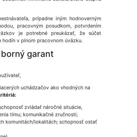
mestnávateľa, prípadne iným hodnoverným
ohodou, pracovným posudkom, potvrdením
äzkov je potrebné preukázať, že súčet
 hodín v plnom pracovnom úväzku.
odborný garant
užívateľ,
í viacerých uchádzačov ako vhodných na
itériá:
schopnosť zvládať náročné situácie,
nia tímu; komunikačné zručnosti;
ch komunitách/lo­kalitách; schopnosť ostať
ne),