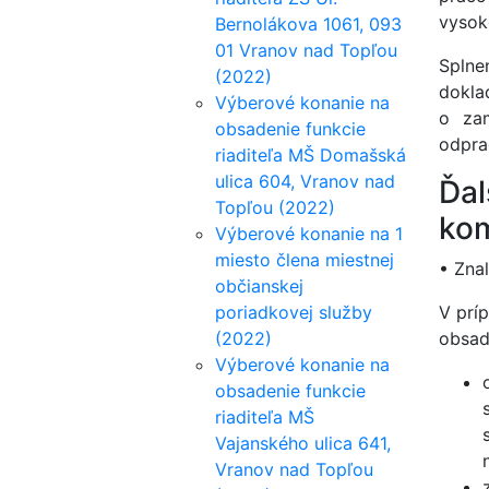
vysok
Bernolákova 1061, 093
01 Vranov nad Topľou
Splne
(2022)
dokla
Výberové konanie na
o zam
obsadenie funkcie
odpra
riaditeľa MŠ Domašská
ulica 604, Vranov nad
Ďal
Topľou (2022)
kom
Výberové konanie na 1
miesto člena miestnej
• Zna
občianskej
poriadkovej služby
V prí
(2022)
obsad
Výberové konanie na
obsadenie funkcie
riaditeľa MŠ
Vajanského ulica 641,
Vranov nad Topľou