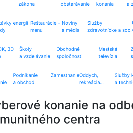
zákona
obstarávanie
konania
a 
ávky energií
Reštaurácie -
Noviny
Služby
ody
menu
a média
zdravotnícke a soc.
DK, 3D
Školy
Obchodné
Mestská
o
a vzdelávanie
spoločnosti
televízia
Podnikanie
Zamestnanie
Oddych,
Služby 
nie
a obchod
rekreácia...
a techn
berové konanie na odb
munitného centra
ť