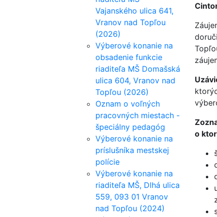
Cinto
Vajanského ulica 641,
Vranov nad Topľou
Záuje
(2026)
doruč
Výberové konanie na
Topľo
obsadenie funkcie
záuje
riaditeľa MŠ Domašská
Uzávi
ulica 604, Vranov nad
ktorý
Topľou (2026)
výber
Oznam o voľných
pracovných miestach -
Zozna
špeciálny pedagóg
o kto
Výberové konanie na
príslušníka mestskej
polície
Výberové konanie na
riaditeľa MŠ, Dlhá ulica
559, 093 01 Vranov
nad Topľou (2024)