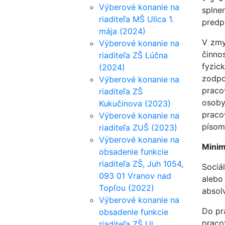
Výberové konanie na
splne
riaditeľa MŠ Ulica 1.
predp
mája (2024)
V zmy
Výberové konanie na
činno
riaditeľa ZŠ Lúčna
fyzic
(2024)
zodp
Výberové konanie na
praco
riaditeľa ZŠ
osoby
Kukučínova (2023)
praco
Výberové konanie na
písom
riaditeľa ZUŠ (2023)
Výberové konanie na
Minim
obsadenie funkcie
riaditeľa ZŠ, Juh 1054,
Sociá
093 01 Vranov nad
alebo
Topľou (2022)
absol
Výberové konanie na
Do pr
obsadenie funkcie
praco
riaditeľa ZŠ Ul.