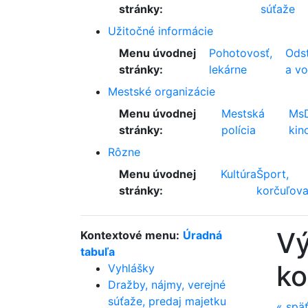
stránky:
súťaže
Užitočné informácie
Menu úvodnej
Pohotovosť,
Odst
stránky:
lekárne
a v
Mestské organizácie
Menu úvodnej
Mestská
Ms
stránky:
polícia
kin
Rôzne
Menu úvodnej
Kultúra
Šport,
stránky:
korčuľova
Vý
Kontextové menu:
Úradná
tabuľa
ko
Vyhlášky
Dražby, nájmy, verejné
súťaže, predaj majetku
«
spä