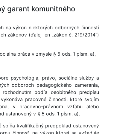
ný garant komunitného
ch na výkon niektorých odborných činností
ých zákonov (ďalej len „zákon č. 219/2014“)
ciálna práca v zmysle § 5 ods. 1 písm. a),
ore psychológia, právo, sociálne služby a
ijných odboroch pedagogického zamerania,
rozhodnutím podľa osobitného predpisu
 vykonáva pracovné činnosti, ktoré svojím
kona, v pracovno-právnom vzťahu alebo
 ustanovený v § 5 ods. 1 písm. a).
á spĺňa kvalifikačný predpoklad ustanovený
ornú činnosť, na výkon ktorej sa vyžaduje