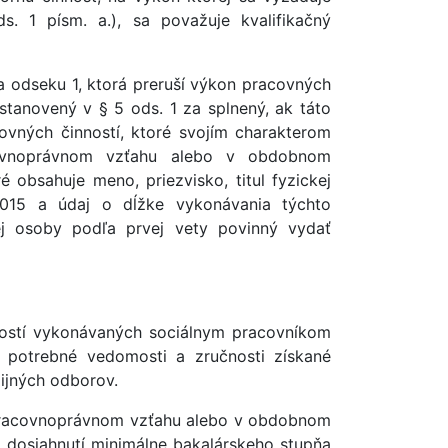
. 1 písm. a.), sa považuje kvalifikačný
a odseku 1, ktorá preruší výkon pracovných
stanovený v § 5 ods. 1 za splnený, ak táto
vných činností, ktoré svojím charakterom
covnoprávnom vzťahu alebo v obdobnom
obsahuje meno, priezvisko, titul fyzickej
2015 a údaj o dĺžke vykonávania týchto
ej osoby podľa prvej vety povinný vydať
ností vykonávaných sociálnym pracovníkom
ú potrebné vedomosti a zručnosti získané
ijných odborov.
 pracovnoprávnom vzťahu alebo v obdobnom
 dosiahnutí minimálne bakalárskeho stupňa