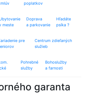
zmlúv
poplatkov
Ubytovanie
Doprava
Hľadáte
v meste
a parkovanie
psíka ?
Zariadenie pre
Centrum zdieľaných
seniorov
služieb
kom.
Pohrebné
Bohoslužby
ické
služby
a farnosti
orného garanta