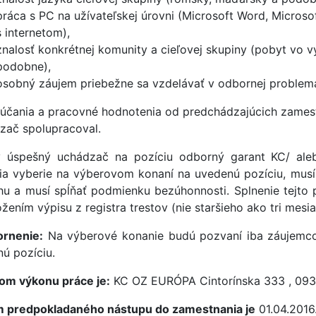
práca s PC na užívateľskej úrovni (Microsoft Word, Microso
s internetom),
znalosť konkrétnej komunity a cieľovej skupiny (pobyt vo vy
podobne),
osobný záujem priebežne sa vzdelávať v odbornej problema
účania a pracovné hodnotenia od predchádzajúcich zamestn
zač spolupracoval.
 úspešný uchádzač na pozíciu odborný garant KC/ al
ia vyberie na výberovom konaní na uvedenú pozíciu, mus
hu a musí spĺňať podmienku bezúhonnosti. Splnenie tejt
žením výpisu z registra trestov (nie staršieho ako tri mesia
rnenie:
Na výberové konanie budú pozvaní iba záujemcovi
nú pozíciu.
om výkonu práce je:
KC OZ EURÓPA Cintorínska 333 , 093
 predpokladaného nástupu do zamestnania je
01.04.2016