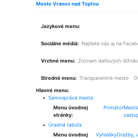
Mesto
Vranov
nad
Topľou
Jazykové menu:
Sociálne médiá:
Nájdete nás aj na Face
Vrchné menu:
Zoznam
daňových
dlžník
Stredné menu:
Transparentné mesto
O
Hlavné menu:
Samospráva mesta
Menu úvodnej
Primátor
Mests
stránky:
zastup
Úradná tabuľa
Menu úvodnej
Vyhlášky
Dražby, 