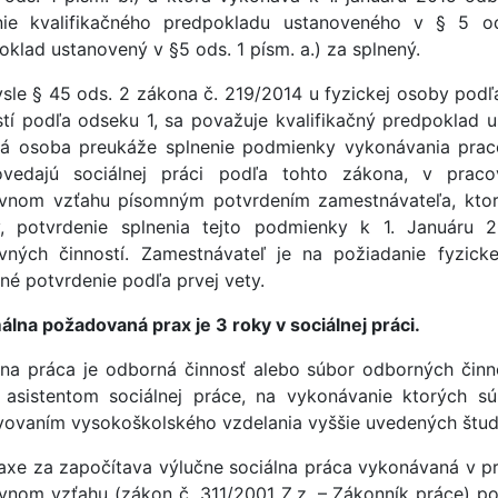
nie kvalifikačného predpokladu ustanoveného v § 5 ods
oklad ustanovený v §5 ods. 1 písm. a.) za splnený.
sle § 45 ods. 2 zákona č. 219/2014 u fyzickej osoby podľ
stí podľa odseku 1, sa považuje kvalifikačný predpoklad u
ká osoba preukáže splnenie podmienky vykonávania praco
ovedajú sociálnej práci podľa tohto zákona, v pra
vnom vzťahu písomným potvrdením zamestnávateľa, ktoré 
, potvrdenie splnenia tejto podmienky k 1. Januáru 
vných činností. Zamestnávateľ je na požiadanie fyzick
né potvrdenie podľa prvej vety.
álna požadovaná prax je 3 roky v sociálnej práci.
lna práca je odborná činnosť alebo súbor odborných čin
 asistentom sociálnej práce, na vykonávanie ktorých s
vovaním vysokoškolského vzdelania vyššie uvedených štud
axe za započítava výlučne sociálna práca vykonávaná v
vnom vzťahu (zákon č. 311/2001 Z.z. – Zákonník práce) po