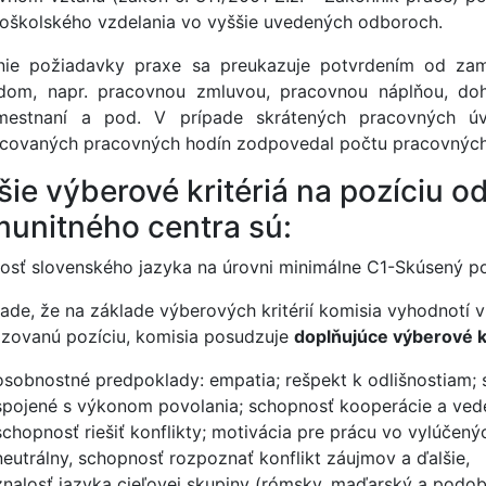
oškolského vzdelania vo vyššie uvedených odboroch.
nie požiadavky praxe sa preukazuje potvrdením od za
dom, napr. pracovnou zmluvou, pracovnou náplňou, d
estnaní a pod. V prípade skrátených pracovných úv
covaných pracovných hodín zodpovedal počtu pracovných
šie výberové kritériá na pozíciu 
unitného centra sú:
losť slovenského jazyka na úrovni minimálne C1-Skúsený po
pade, že na základe výberových kritérií komisia vyhodnot
zovanú pozíciu, komisia posudzuje
doplňujúce výberové kr
osobnostné predpoklady: empatia; rešpekt k odlišnostiam; 
spojené s výkonom povolania; schopnosť kooperácie a vede
schopnosť riešiť konflikty; motivácia pre prácu vo vylúčený
neutrálny, schopnosť rozpoznať konflikt záujmov a ďalšie,
znalosť jazyka cieľovej skupiny (rómsky, maďarský a podob