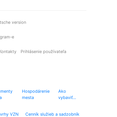
tsche version
agram-e
Kontakty
Prihlásenie
používateľa
menty
Hospodárenie
Ako
a
mesta
vybaviť...
vrhy VZN
Cenník služieb a sadzobník