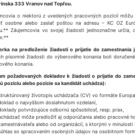
rínska 333 Vranov nad Topľou.
mcovia o niektorú z uvedených pracovných pozícií môžu 
iť osobne alebo zaslať poštou na adresu – KC OZ Eur
u.** Záujemcovia vo svojej žiadosti jednoznačne určia, o
m.**
erka na predloženie žiadostí o prijatie do zamestnania
ch písomné žiadosti do výberového konania boli doručené
ového konania.
m požadovaných dokladov k žiadosti o prijatie do zame
rú pozíciu alebo pozície sa kandidát uchádza):
štruktúrovaný životopis uchádzača (CV) vo formáte Europa
doklad o najvyššom dosiahnutom vzdelaní,
doklady potvrdzujúce odbornú spôsobilosť, resp. prax,
uchádzač môže predložiť aj odporúčania alebo pracovné 
zamestnávateľa alebo od organizácií, s ktorými v minulosti
súhlas so spracovaním osobných údajov na osobitnom formulá