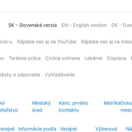
SK
- Slovenská verzia
EN
- English version
DE
- Due
book-u
Nájdete nás aj na YouTube
Nájdete nás aj na Inst
ov
Terénna
práca
Civilná
ochrana
Lekárne
Doprava
tázky a odpovede
Vyhľadávanie
ké
Mestský
Kanc. prvého
Matrika
Doku
iteľstvo
úrad
kontaktu
mest
verejné
Informácie podľa
Verejné
Výberové
Ná