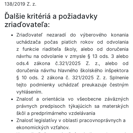
138/2019 Z. z.
Ďalšie kritériá a požiadavky
zriaďovateľa:
Zriaďovateľ nezaradí do výberového konania
uchádzača počas piatich rokov od odvolania
z funkcie riaditeľa školy, alebo od doručenia
návrhu na odvolanie v zmysle § 13 ods. 3 alebo
ods.4 zákona č.321/2025 Z. z., alebo od
doručenia návrhu hlavného školského inšpektora
§ 10 ods. 2 zákona č. 321/2025 Z. z. Splnenie
tejto podmienky uchádzať preukazuje čestným
vyhlásením.
Znalosť a orientácia vo všeobecne záväzných
právnych predpisoch týkajúcich sa materských
škôl a predprimárneho vzdelávania
Znalosť legislatívy v oblasti pracovnoprávnych a
ekonomických vzťahov.