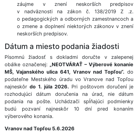
záujme v znení neskorších predpisov
v nadväznosti na zákon č. 138/2019 Z .z.
o pedagogických a odborných zamestnancoch a
o zmene a doplnení niektorých zákonov v znení
neskorších predpisov.
Dátum a miesto podania žiadosti
Písomnú žiadosť s dokladmi doručte v zalepenej
obálke označenej:
„NEOTVÁRAŤ – Výberové konanie
MŠ, Vajanského ulica 641, Vranov nad Topľou“.
do
podateľne Mestského úradu vo Vranove nad Topľou
najneskôr
do 1. júla 2026.
Pri poštovom doručení je
rozhodujúci dátum doručenia na úrad, nie dátum
podania na pošte. Uchádzači spĺňajúci podmienky
budú pozvaní najneskôr 10 dní pred konaním
výberového konania.
Vranov nad Topľou 5.6.2026