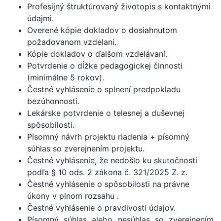
Profesijný štruktúrovaný životopis s kontaktnými
údajmi.
Overené kópie dokladov o dosiahnutom
požadovanom vzdelaní.
Kópie dokladov o ďalšom vzdelávaní.
Potvrdenie o dĺžke pedagogickej činnosti
(minimálne 5 rokov).
Čestné vyhlásenie o splnení predpokladu
bezúhonnosti.
Lekárske potvrdenie o telesnej a duševnej
spôsobilosti.
Písomný návrh projektu riadenia + písomný
súhlas so zverejnením projektu.
Čestné vyhlásenie, že nedošlo ku skutočnosti
podľa § 10 ods. 2 zákona č. 321/2025 Z. z.
Čestné vyhlásenie o spôsobilosti na právne
úkony v plnom rozsahu .
Čestné vyhlásenie o pravdivosti údajov.
Písomný súhlas alebo nesúhlas so zverejnením