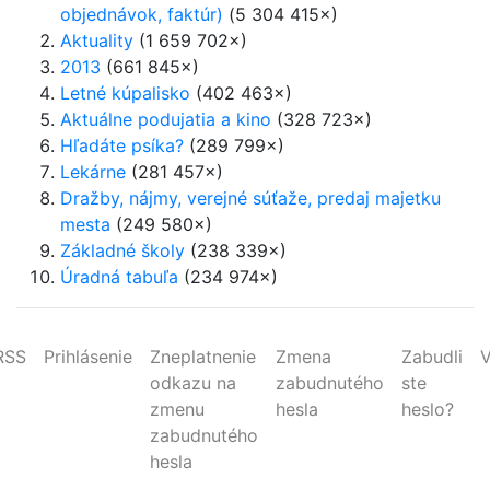
objednávok, faktúr)
(5 304 415×)
Aktuality
(1 659 702×)
2013
(661 845×)
Letné kúpalisko
(402 463×)
Aktuálne podujatia a kino
(328 723×)
Hľadáte psíka?
(289 799×)
Lekárne
(281 457×)
Dražby, nájmy, verejné súťaže, predaj majetku
mesta
(249 580×)
Základné školy
(238 339×)
Úradná tabuľa
(234 974×)
RSS
Prihlásenie
Zneplatnenie
Zmena
Zabudli
V
odkazu na
zabudnutého
ste
zmenu
hesla
heslo?
zabudnutého
hesla