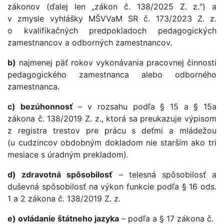
zákonov (ďalej len „zákon č. 138/2025 Z. z.“) a
v zmysle vyhlášky MŠVVaM SR č. 173/2023 Z. z.
o kvalifikačných predpokladoch pedagogických
zamestnancov a odborných zamestnancov.
b)
najmenej päť rokov vykonávania pracovnej činnosti
pedagogického zamestnanca alebo odborného
zamestnanca.
c) bezúhonnosť
– v rozsahu podľa § 15 a § 15a
zákona č. 138/2019 Z. z., ktorá sa preukazuje výpisom
z registra trestov pre prácu s deťmi a mládežou
(u cudzincov obdobným dokladom nie starším ako tri
mesiace s úradným prekladom).
d) zdravotná spôsobilosť
– telesná spôsobilosť a
duševná spôsobilosť na výkon funkcie podľa § 16 ods.
1 a 2 zákona č. 138/2019 Z. z.
e) ovládanie štátneho jazyka
– podľa a § 17 zákona č.