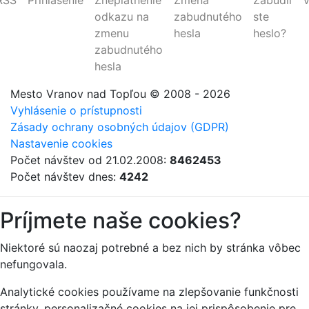
RSS
Prihlásenie
Zneplatnenie
Zmena
Zabudli
V
odkazu na
zabudnutého
ste
zmenu
hesla
heslo?
zabudnutého
hesla
Mesto Vranov nad Topľou
© 2008 - 2026
Vyhlásenie o prístupnosti
Zásady ochrany osobných údajov (GDPR)
Nastavenie cookies
Počet návštev od 21.02.2008:
8462453
Počet návštev dnes:
4242
Príjmete naše cookies?
Niektoré sú naozaj potrebné a bez nich by stránka vôbec
nefungovala.
Analytické cookies používame na zlepšovanie funkčnosti
stránky, personalizačné cookies na jej prispôsobenie pre