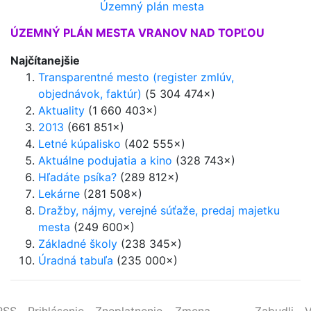
Územný plán mesta
ÚZEMNÝ PLÁN MESTA VRANOV NAD TOPĽOU
Najčítanejšie
Transparentné mesto (register zmlúv,
objednávok, faktúr)
(5 304 474×)
Aktuality
(1 660 403×)
2013
(661 851×)
Letné kúpalisko
(402 555×)
Aktuálne podujatia a kino
(328 743×)
Hľadáte psíka?
(289 812×)
Lekárne
(281 508×)
Dražby, nájmy, verejné súťaže, predaj majetku
mesta
(249 600×)
Základné školy
(238 345×)
Úradná tabuľa
(235 000×)