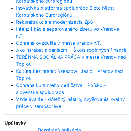
Karpatského euroregiónu
Inovatívna platforma spolupráce Siete Miest
Karpatského Euroregiónu
Rekonštrukcia a modernizácia ZpS
Intenzifikácia separovaného zberu vo Vranove
n.T.
Ochrana ovzdušia v meste Vranov n.T.
Ako narábať s peniazmi - Škola rodinných financií
TERÉNNA SOCIÁLNA PRÁCA v meste Vranov nad
Topľou
Kultúra bez hraníc Rzeszow -Jaslo - Vranov nad
Topľou
Ochrana kultúrneho dedičstva - Poľsko -
slovenská spolupráca
Vzdelávanie - dôležitý nástroj zvyšovania kvality
práce v samospráve
Upútavky
Bezplatná aplikácia