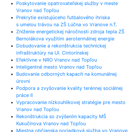
Poskytovanie opatrovateľskej služby v meste
Vranov nad Topľou
Prekrytie existujúceho futbalového ihriska
s umelou trávou na ZŠ Lúčna vo Vranove n.T.
Zníženie energetickej náročnosti zdroja tepla ZŠ
Bernolákova využitím aerotermálnej energie
Dobudovanie a rekonštrukcia technickej
infraštruktúry na Ul. Cintorínskej
Efektívne v NRO Vranov nad Topľou
Inteligentné mesto Vranov nad Topľou
Budovanie odborných kapacít na komunálnej
úrovni
Podpora a zvyšovanie kvality terénnej sociálnej
práce II
Vypracovanie nízkouhlíkovej stratégie pre mesto
Vranov nad Topľou
Rekonštrukcia so zvýšením kapacity MŠ
Kukučínova Vranov nad Topľou
Miestna občianska poriadková služba vo Vranove