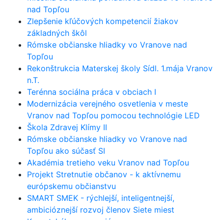
nad Topľou
Zlepšenie kľúčových kompetencií žiakov
základných škôl
Rómske občianske hliadky vo Vranove nad
Topľou
Rekonštrukcia Materskej školy Sídl. 1.mája Vranov
n.T.
Terénna sociálna práca v obciach I
Modernizácia verejného osvetlenia v meste
Vranov nad Topľou pomocou technológie LED
Škola Zdravej Klímy II
Rómske občianske hliadky vo Vranove nad
Topľou ako súčasť SI
Akadémia tretieho veku Vranov nad Topľou
Projekt Stretnutie občanov - k aktívnemu
európskemu občianstvu
SMART SMEK - rýchlejší, inteligentnejší,
ambicióznejší rozvoj členov Siete miest