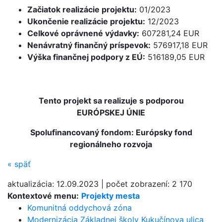
Začiatok realizácie projektu:
01/2023
Ukončenie realizácie projektu:
12/2023
Celkové oprávnené výdavky:
607281,24 EUR
Nenávratný finančný príspevok:
576917,18 EUR
Výška finančnej podpory z EÚ:
516189,05 EUR
Tento projekt sa realizuje s podporou
EURÓPSKEJ ÚNIE
Spolufinancovaný fondom: Európsky fond
regionálneho rozvoja
«
späť
aktualizácia:
12.09.2023
|
počet zobrazení:
2 170
Kontextové menu:
Projekty mesta
Komunitná oddychová zóna
Modernizácia Základnej školy Kukučínova ulica