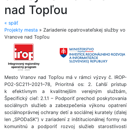
nad Topľou
«
späť
Projekty mesta
»
Zariadenie opatrovateľskej služby vo
Vranove nad Topľou
Mesto Vranov nad Topľou má v rámci výzvy č. IROP-
PO2-SC211–2021–78, Prioritná os: 2. Ľahší prístup
k efektívnym a kvalitnejším verejným službám,
Špecifický cieľ: 2.1.1 – Podporiť prechod poskytovania
sociálnych služieb a zabezpečenia výkonu opatrení
sociálnoprávnej ochrany detí a sociálnej kurately (ďalej
len „SPODaSK”) v zariadení z inštitucionálnej formy na
komunitnú a podporiť rozvoj služieb starostlivosti