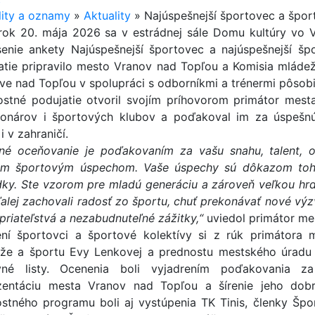
lity a oznamy
»
Aktuality
»
Najúspešnejší športovec a špor
rok 20. mája 2026 sa v estrádnej sále Domu kultúry vo 
senie ankety Najúspešnejší športovec a najúspešnejší š
atie pripravilo mesto Vranov nad Topľou a Komisia mládež
ve nad Topľou v spolupráci s odborníkmi a trénermi pôsob
ostné podujatie otvoril svojím príhovorom primátor mesta
ionárov i športových klubov a poďakoval im za úspešn
 v zahraničí.
né oceňovanie je poďakovaním za vašu snahu, talent, o
m športovým úspechom. Vaše úspechy sú dôkazom toho
dky. Ste vzorom pre mladú generáciu a zároveň veľkou hrd
ďalej zachovali radosť zo športu, chuť prekonávať nové výz
 priateľstvá a nezabudnuteľné zážitky,“
uviedol primátor me
ní športovci a športové kolektívy si z rúk primátora 
že a športu Evy Lenkovej a prednostu mestského úradu 
né listy. Ocenenia boli vyjadrením poďakovania z
zentáciu mesta Vranov nad Topľou a šírenie jeho dob
ostného programu boli aj vystúpenia TK Tinis, členky Špo