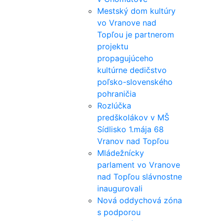
Mestský dom kultúry
vo Vranove nad
Topľou je partnerom
projektu
propagujúceho
kultúrne dedičstvo
poľsko-slovenského
pohraničia
Rozlúčka
predškolákov v MŠ
Sídlisko 1.mája 68
Vranov nad Topľou
Mládežnícky
parlament vo Vranove
nad Topľou slávnostne
inaugurovali
Nová oddychová zóna
s podporou