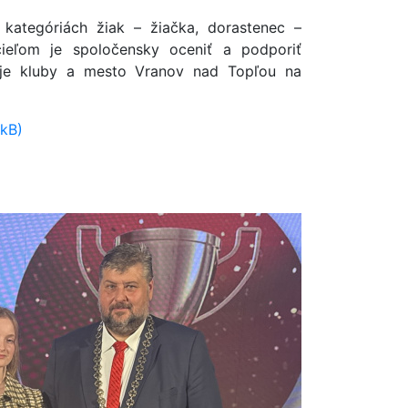
kategóriách žiak – žiačka, dorastenec –
 cieľom je spoločensky oceniť a podporiť
voje kluby a mesto Vranov nad Topľou na
 kB)