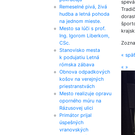
spevá
Remeselné pivá, živá
Tradi
hudba a letná pohoda
doras
na jednom mieste.
šport
Mesto sa lúči s prof.
krajs
Ing. Igorom Liberkom,
CSc.
Zozna
Stanovisko mesta
«
spä
k podujatiu Letná
rómska zábava
«
»
Obnova odpadkových
košov na verejných
priestranstvách
Mesto realizuje opravu
oporného múru na
Rázusovej ulici
Primátor prijal
úspešných
vranovských