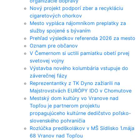
organizácie dopravy
Nový projekt podporí zber a recykláciu
cigaretových ohorkov
Mesto vypláca nájomníkom preplatky za
služby spojené s bývaním
Prehľad výsledkov referenda 2026 za mesto
Oznam pre občanov
V Čemernom si uctili pamiatku obetí prvej
svetovej vojny
Výstavba nového kolumbária vstupuje do
záverečnej fázy
Reprezentantky z TK Dyno zažiarili na
Majstrovstvách EURÓPY IDO v Chomutove
Mestský dom kultúry vo Vranove nad
Topľou je partnerom projektu
propagujúceho kultúrne dedičstvo poľsko-
slovenského pohraničia
Rozlúčka predškolákov v MŠ Sídlisko 1.mája
68 Vranov nad Topľou