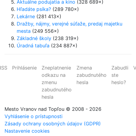
Aktuálne podujatia a kino
(328 689×)
Hľadáte psíka?
(289 780×)
Lekárne
(281 413×)
Dražby, nájmy, verejné súťaže, predaj majetku
mesta
(249 556×)
Základné školy
(238 319×)
Úradná tabuľa
(234 887×)
RSS
Prihlásenie
Zneplatnenie
Zmena
Zabudli
V
odkazu na
zabudnutého
ste
zmenu
hesla
heslo?
zabudnutého
hesla
Mesto Vranov nad Topľou
© 2008 - 2026
Vyhlásenie o prístupnosti
Zásady ochrany osobných údajov (GDPR)
Nastavenie cookies