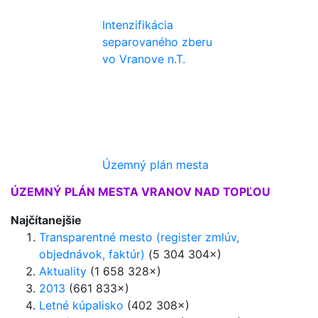
Intenzifikácia
separovaného zberu
vo Vranove n.T.
Územný plán mesta
ÚZEMNÝ PLÁN MESTA VRANOV NAD TOPĽOU
Najčítanejšie
Transparentné mesto (register zmlúv,
objednávok, faktúr)
(5 304 304×)
Aktuality
(1 658 328×)
2013
(661 833×)
Letné kúpalisko
(402 308×)