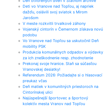
Deň otvorených dverí v Štátnom archíve
Deti vo Vranove nad Topľou, aj napriek
dažďu, oslávili svoj sviatok s Mirom
Jarošom
V meste rozkvitli trvalkové záhony
Vojenský cintorín v Čemernom získava novú
podobu
Vo Vranove nad Topľou sa uskutočnil Deň
mobility PSK
Produkcia komunálnych odpadov a výdavky
za ich zneškodnenie resp. zhodnotenie
Prekonaj svoje hranice. Staň sa súčasťou
Vranovskej desiatky!
Referendum 2026: Požiadajte si o hlasovací
preukaz včas
Deň matiek v komunitných priestoroch na
Cintorínskej ulici
Najúspešnejší športovec a športový
kolektív mesta Vranov nad Topľou