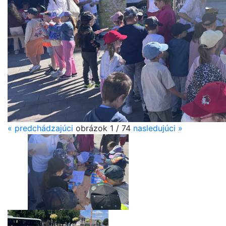
«
predchádzajúci
obrázok
1 / 74
nasledujúci
»