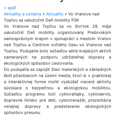
«
späť
Aktuality a oznamy
»
Aktuality
»
Vo Vranove nad
Topľou sa uskutočnil Deň mobility PSK
Vo Vranove nad Topľou sa vo štvrtok 28. mája
uskutočnil Deň mobility organizovaný Prešovským
samosprávnym krajom v spolupráci s mestom Vranov
nad Topľou a Centrom voľného času vo Vranove nad
Topľou. Podujatie bolo súčasťou série krajských aktivít
zameraných na podporu udržateľnej dopravy a
ekologických spôsobov cestovania.
Do podujatia sa zapojili žiaci materských a základných
škôl pôsobiacich na území mesta, ktorí si v praktickej
a interaktívnej forme mohli vyskúšať viaceré aktivity
súvisiace s bezpečnou a ekologickou mobilitou.
Súčasťou programu boli cykloraňajky, cykloservis,
dopravné ihrisko pre deti, cyklotrenažér, prezentácia
verejnej dopravy a predstavenie ekologických
spôsobov presunu.