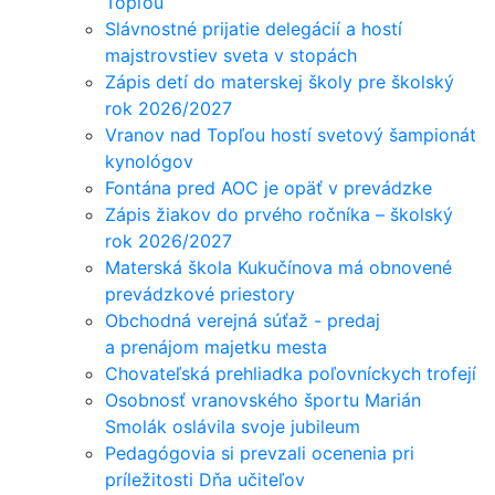
Topľou
Slávnostné prijatie delegácií a hostí
majstrovstiev sveta v stopách
Zápis detí do materskej školy pre školský
rok 2026/2027
Vranov nad Topľou hostí svetový šampionát
kynológov
Fontána pred AOC je opäť v prevádzke
Zápis žiakov do prvého ročníka – školský
rok 2026/2027
Materská škola Kukučínova má obnovené
prevádzkové priestory
Obchodná verejná súťaž - predaj
a prenájom majetku mesta
Chovateľská prehliadka poľovníckych trofejí
Osobnosť vranovského športu Marián
Smolák oslávila svoje jubileum
Pedagógovia si prevzali ocenenia pri
príležitosti Dňa učiteľov