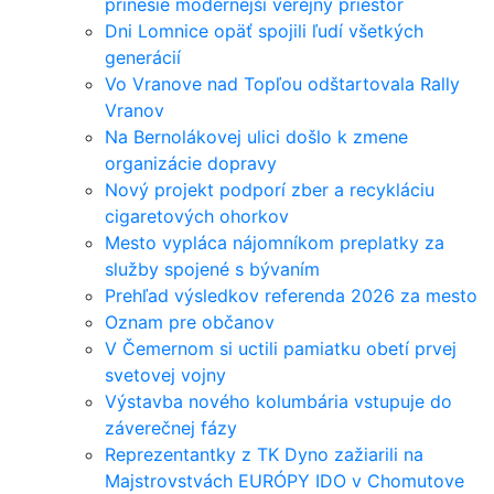
prinesie modernejší verejný priestor
Dni Lomnice opäť spojili ľudí všetkých
generácií
Vo Vranove nad Topľou odštartovala Rally
Vranov
Na Bernolákovej ulici došlo k zmene
organizácie dopravy
Nový projekt podporí zber a recykláciu
cigaretových ohorkov
Mesto vypláca nájomníkom preplatky za
služby spojené s bývaním
Prehľad výsledkov referenda 2026 za mesto
Oznam pre občanov
V Čemernom si uctili pamiatku obetí prvej
svetovej vojny
Výstavba nového kolumbária vstupuje do
záverečnej fázy
Reprezentantky z TK Dyno zažiarili na
Majstrovstvách EURÓPY IDO v Chomutove