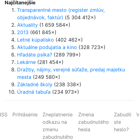
Najčítanejšie
Transparentné mesto (register zmlúv,
objednávok, faktúr)
(5 304 412×)
Aktuality
(1 659 584×)
2013
(661 845×)
Letné kúpalisko
(402 462×)
Aktuálne podujatia a kino
(328 723×)
Hľadáte psíka?
(289 799×)
Lekárne
(281 454×)
Dražby, nájmy, verejné súťaže, predaj majetku
mesta
(249 580×)
Základné školy
(238 338×)
Úradná tabuľa
(234 973×)
RSS
Prihlásenie
Zneplatnenie
Zmena
Zabudli
V
odkazu na
zabudnutého
ste
zmenu
hesla
heslo?
zabudnutého