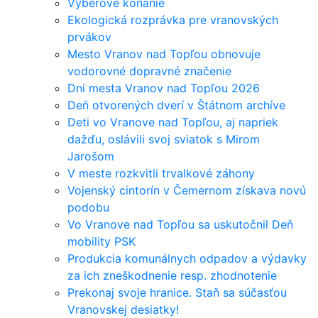
Výberové konanie
Ekologická rozprávka pre vranovských
prvákov
Mesto Vranov nad Topľou obnovuje
vodorovné dopravné značenie
Dni mesta Vranov nad Topľou 2026
Deň otvorených dverí v Štátnom archíve
Deti vo Vranove nad Topľou, aj napriek
dažďu, oslávili svoj sviatok s Mirom
Jarošom
V meste rozkvitli trvalkové záhony
Vojenský cintorín v Čemernom získava novú
podobu
Vo Vranove nad Topľou sa uskutočnil Deň
mobility PSK
Produkcia komunálnych odpadov a výdavky
za ich zneškodnenie resp. zhodnotenie
Prekonaj svoje hranice. Staň sa súčasťou
Vranovskej desiatky!