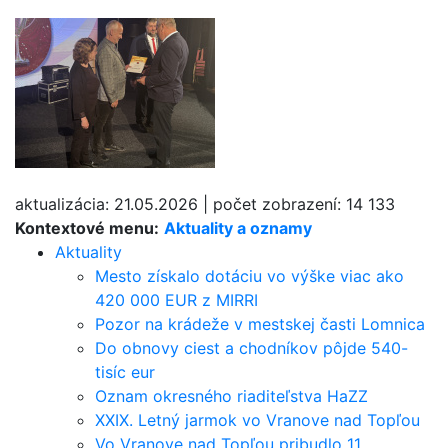
aktualizácia:
21.05.2026
|
počet zobrazení:
14 133
Kontextové menu:
Aktuality a oznamy
Aktuality
Mesto získalo dotáciu vo výške viac ako
420 000 EUR z MIRRI
Pozor na krádeže v mestskej časti Lomnica
Do obnovy ciest a chodníkov pôjde 540-
tisíc eur
Oznam okresného riaditeľstva HaZZ
XXIX. Letný jarmok vo Vranove nad Topľou
Vo Vranove nad Topľou pribudlo 11