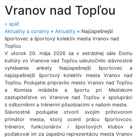
Vranov nad Topľou
«
späť
Aktuality a oznamy
»
Aktuality
»
Najúspešnejší
športovec a športový kolektív mesta Vranov nad
Topľou
V utorok 20. mája 2026 sa v estrádnej sále Domu
kultúry vo Vranove nad Topľou uskutočnilo slávnostné
vyhlásenie ankety Najúspešnejší športovec a
najúspešnejší športový kolektív mesta Vranov nad
Topľou. Podujatie pripravilo mesto Vranov nad Topľou
a Komisia mládeže a športu pri Mestskom
zastupiteľstve vo Vranove nad Topľou v spolupráci
s odborníkmi a trénermi pôsobiacimi v našom meste.
Slávnostné podujatie otvoril svojím príhovorom
primátor mesta, ktorý ocenil prácu športovcov,
trénerov, funkcionárov i športových klubov a
poďakoval im za úspešnú reprezentáciu mesta Vranov