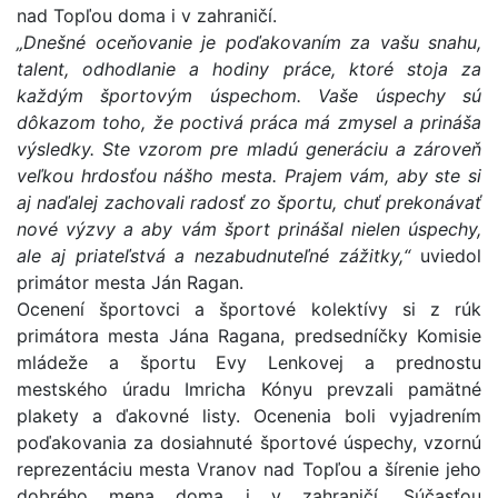
nad Topľou doma i v zahraničí.
„Dnešné oceňovanie je poďakovaním za vašu snahu,
talent, odhodlanie a hodiny práce, ktoré stoja za
každým športovým úspechom. Vaše úspechy sú
dôkazom toho, že poctivá práca má zmysel a prináša
výsledky. Ste vzorom pre mladú generáciu a zároveň
veľkou hrdosťou nášho mesta. Prajem vám, aby ste si
aj naďalej zachovali radosť zo športu, chuť prekonávať
nové výzvy a aby vám šport prinášal nielen úspechy,
ale aj priateľstvá a nezabudnuteľné zážitky,“
uviedol
primátor mesta Ján Ragan.
Ocenení športovci a športové kolektívy si z rúk
primátora mesta Jána Ragana, predsedníčky Komisie
mládeže a športu Evy Lenkovej a prednostu
mestského úradu Imricha Kónyu prevzali pamätné
plakety a ďakovné listy. Ocenenia boli vyjadrením
poďakovania za dosiahnuté športové úspechy, vzornú
reprezentáciu mesta Vranov nad Topľou a šírenie jeho
dobrého mena doma i v zahraničí. Súčasťou