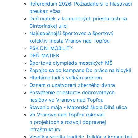
Referendum 2026: Požiadajte si o hlasovací
preukaz včas
Deň matiek v komunitných priestoroch na
Cintorínskej ulici
Najúspešnejší športovec a športový
kolektív mesta Vranov nad Topľou
PSK DNI MOBILITY
DEŇ MATIEK
Športová olympiáda mestských MŠ
Zapojte sa do kampane Do práce na bicykli
Hľadáme ľudí s veľkým srdcom
Oznam o uzatvorení zberného dvora
Posvätenie priestorov dobrovoľných
hasičov vo Vranove nad Topľou
Stavanie mája - Materská škola Dlhá ulica
Vo Vranove nad Topľou rokovali
o projektoch a rozvoji dopravnej
infraštruktúry
Veselica spojila tradície, folklór a komunitnú