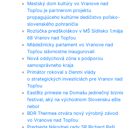
Mestský dom kultúry vo Vranove nad
Topľou je partnerom projektu
propagujúceho kultúrne dedičstvo poľsko-
slovenského pohraničia
Rozlúčka predškolákov v MŠ Sídlisko 1.mája
68 Vranov nad Topľou
Mládežnícky parlament vo Vranove nad
Topľou slávnostne inaugurovali
Nová oddychová zóna s podporou
samosprávneho kraja
Primátor rokoval s členmi vlády
o strategických investíciách pre Vranov nad
Topľou
EastBiz prinesie na Domašu jedinečný biznis
festival, aký na východnom Slovensku ešte
nebol
BDR Thermea otvára nový výrobný závod
vo Vranove nad Topľou
Predseda Národnej rady SR Richard Raši