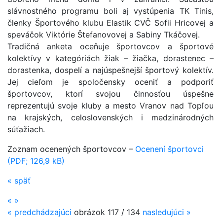
slávnostného programu boli aj vystúpenia TK Tinis,
členky Športového klubu Elastik CVČ Sofii Hricovej a
speváčok Viktórie Štefanovovej a Sabiny Tkáčovej.
Tradičná anketa oceňuje športovcov a športové
kolektívy v kategóriách žiak – žiačka, dorastenec –
dorastenka, dospelí a najúspešnejší športový kolektív.
Jej cieľom je spoločensky oceniť a podporiť
športovcov, ktorí svojou činnosťou úspešne
reprezentujú svoje kluby a mesto Vranov nad Topľou
na krajských, celoslovenských i medzinárodných
súťažiach.
Zoznam ocenených športovcov –
Ocenení športovci
(PDF; 126,9 kB)
«
späť
«
»
«
predchádzajúci
obrázok
117 / 134
nasledujúci
»