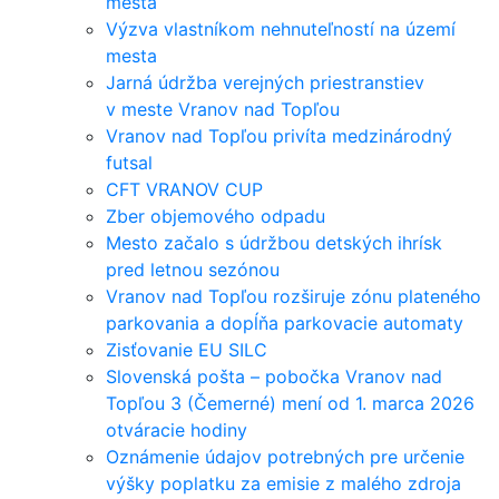
mesta
Výzva vlastníkom nehnuteľností na území
mesta
Jarná údržba verejných priestranstiev
v meste Vranov nad Topľou
Vranov nad Topľou privíta medzinárodný
futsal
CFT VRANOV CUP
Zber objemového odpadu
Mesto začalo s údržbou detských ihrísk
pred letnou sezónou
Vranov nad Topľou rozširuje zónu plateného
parkovania a dopĺňa parkovacie automaty
Zisťovanie EU SILC
Slovenská pošta – pobočka Vranov nad
Topľou 3 (Čemerné) mení od 1. marca 2026
otváracie hodiny
Oznámenie údajov potrebných pre určenie
výšky poplatku za emisie z malého zdroja