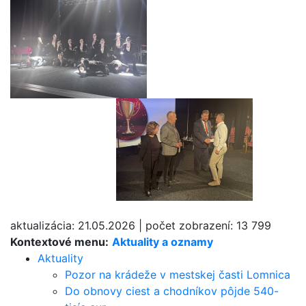
aktualizácia:
21.05.2026
|
počet zobrazení:
13 799
Kontextové menu:
Aktuality a oznamy
Aktuality
Pozor na krádeže v mestskej časti Lomnica
Do obnovy ciest a chodníkov pôjde 540-