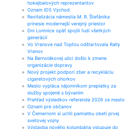
hokejbalových reprezentantov
Oznam IDS Východ
Revitalizácia námestia M. R. Štefánika
prinesie modernejší verejný priestor
Dni Lomnice opäť spojili ľudí všetkých
generácií
Vo Vranove nad Topľou odštartovala Rally
Vranov
Na Bernolákovej ulici došlo k zmene
organizácie dopravy
Nový projekt podporí zber a recykláciu
cigaretových ohorkov
Mesto vypláca nájomníkom preplatky za
služby spojené s bývaním
Prehľad výsledkov referenda 2026 za mesto
Oznam pre občanov
V Čemernom si uctili pamiatku obetí prvej
svetovej vojny
Výstavba nového kolumbária vstupuje do