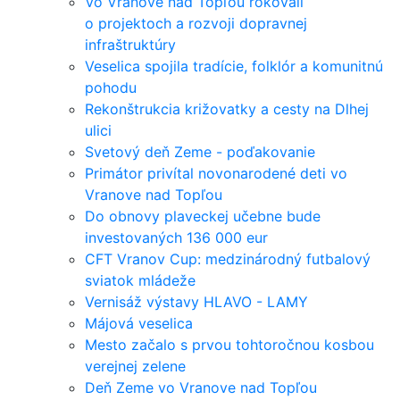
Vo Vranove nad Topľou rokovali
o projektoch a rozvoji dopravnej
infraštruktúry
Veselica spojila tradície, folklór a komunitnú
pohodu
Rekonštrukcia križovatky a cesty na Dlhej
ulici
Svetový deň Zeme - poďakovanie
Primátor privítal novonarodené deti vo
Vranove nad Topľou
Do obnovy plaveckej učebne bude
investovaných 136 000 eur
CFT Vranov Cup: medzinárodný futbalový
sviatok mládeže
Vernisáž výstavy HLAVO - LAMY
Májová veselica
Mesto začalo s prvou tohtoročnou kosbou
verejnej zelene
Deň Zeme vo Vranove nad Topľou