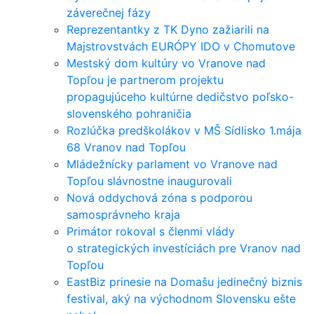
záverečnej fázy
Reprezentantky z TK Dyno zažiarili na
Majstrovstvách EURÓPY IDO v Chomutove
Mestský dom kultúry vo Vranove nad
Topľou je partnerom projektu
propagujúceho kultúrne dedičstvo poľsko-
slovenského pohraničia
Rozlúčka predškolákov v MŠ Sídlisko 1.mája
68 Vranov nad Topľou
Mládežnícky parlament vo Vranove nad
Topľou slávnostne inaugurovali
Nová oddychová zóna s podporou
samosprávneho kraja
Primátor rokoval s členmi vlády
o strategických investíciách pre Vranov nad
Topľou
EastBiz prinesie na Domašu jedinečný biznis
festival, aký na východnom Slovensku ešte