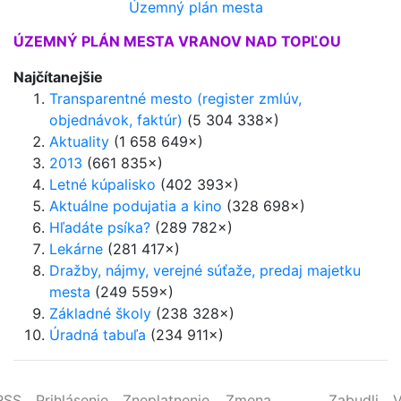
Územný plán mesta
ÚZEMNÝ PLÁN MESTA VRANOV NAD TOPĽOU
Najčítanejšie
Transparentné mesto (register zmlúv,
objednávok, faktúr)
(5 304 338×)
Aktuality
(1 658 649×)
2013
(661 835×)
Letné kúpalisko
(402 393×)
Aktuálne podujatia a kino
(328 698×)
Hľadáte psíka?
(289 782×)
Lekárne
(281 417×)
Dražby, nájmy, verejné súťaže, predaj majetku
mesta
(249 559×)
Základné školy
(238 328×)
Úradná tabuľa
(234 911×)
RSS
Prihlásenie
Zneplatnenie
Zmena
Zabudli
V