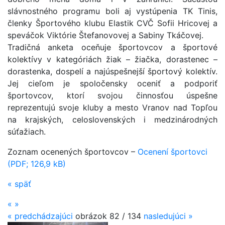
slávnostného programu boli aj vystúpenia TK Tinis,
členky Športového klubu Elastik CVČ Sofii Hricovej a
speváčok Viktórie Štefanovovej a Sabiny Tkáčovej.
Tradičná anketa oceňuje športovcov a športové
kolektívy v kategóriách žiak – žiačka, dorastenec –
dorastenka, dospelí a najúspešnejší športový kolektív.
Jej cieľom je spoločensky oceniť a podporiť
športovcov, ktorí svojou činnosťou úspešne
reprezentujú svoje kluby a mesto Vranov nad Topľou
na krajských, celoslovenských i medzinárodných
súťažiach.
Zoznam ocenených športovcov –
Ocenení športovci
(PDF; 126,9 kB)
«
späť
«
»
«
predchádzajúci
obrázok
82 / 134
nasledujúci
»