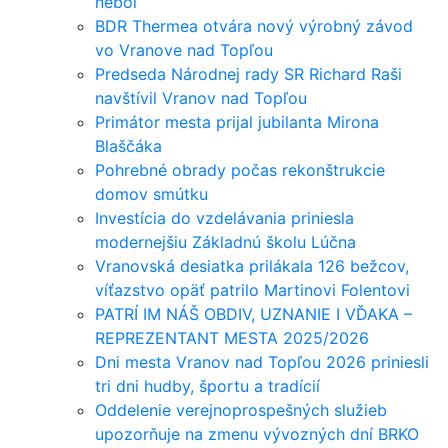
nebol
BDR Thermea otvára nový výrobný závod
vo Vranove nad Topľou
Predseda Národnej rady SR Richard Raši
navštívil Vranov nad Topľou
Primátor mesta prijal jubilanta Mirona
Blaščáka
Pohrebné obrady počas rekonštrukcie
domov smútku
Investícia do vzdelávania priniesla
modernejšiu Základnú školu Lúčna
Vranovská desiatka prilákala 126 bežcov,
víťazstvo opäť patrilo Martinovi Folentovi
PATRÍ IM NÁŠ OBDIV, UZNANIE I VĎAKA –
REPREZENTANT MESTA 2025/2026
Dni mesta Vranov nad Topľou 2026 priniesli
tri dni hudby, športu a tradícií
Oddelenie verejnoprospešných služieb
upozorňuje na zmenu vývozných dní BRKO