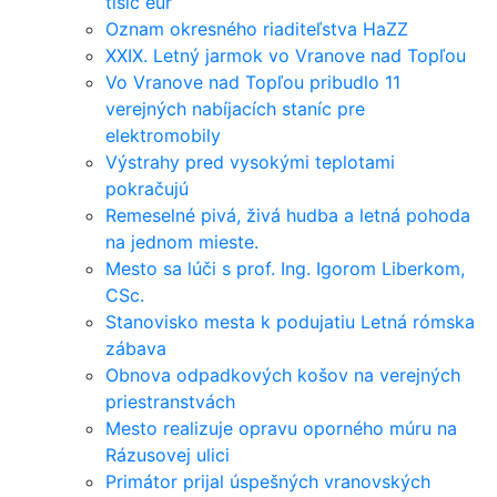
tisíc eur
Oznam okresného riaditeľstva HaZZ
XXIX. Letný jarmok vo Vranove nad Topľou
Vo Vranove nad Topľou pribudlo 11
verejných nabíjacích staníc pre
elektromobily
Výstrahy pred vysokými teplotami
pokračujú
Remeselné pivá, živá hudba a letná pohoda
na jednom mieste.
Mesto sa lúči s prof. Ing. Igorom Liberkom,
CSc.
Stanovisko mesta k podujatiu Letná rómska
zábava
Obnova odpadkových košov na verejných
priestranstvách
Mesto realizuje opravu oporného múru na
Rázusovej ulici
Primátor prijal úspešných vranovských