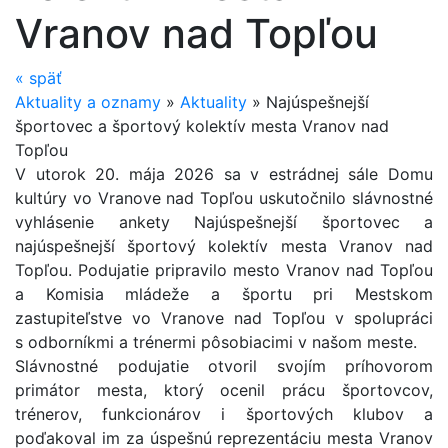
Vranov nad Topľou
«
späť
Aktuality a oznamy
»
Aktuality
»
Najúspešnejší
športovec a športový kolektív mesta Vranov nad
Topľou
V utorok 20. mája 2026 sa v estrádnej sále Domu
kultúry vo Vranove nad Topľou uskutočnilo slávnostné
vyhlásenie ankety Najúspešnejší športovec a
najúspešnejší športový kolektív mesta Vranov nad
Topľou. Podujatie pripravilo mesto Vranov nad Topľou
a Komisia mládeže a športu pri Mestskom
zastupiteľstve vo Vranove nad Topľou v spolupráci
s odborníkmi a trénermi pôsobiacimi v našom meste.
Slávnostné podujatie otvoril svojím príhovorom
primátor mesta, ktorý ocenil prácu športovcov,
trénerov, funkcionárov i športových klubov a
poďakoval im za úspešnú reprezentáciu mesta Vranov