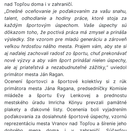
nad Topľou doma i v zahraničí.
„Dnešné oceňovanie je poďakovaním za vašu snahu,
talent, odhodlanie a hodiny práce, ktoré stoja za
každým športovým úspechom. Vaše úspechy sú
dôkazom toho, že poctivá práca má zmysel a prináša
výsledky. Ste vzorom pre mladú generáciu a zároveň
veľkou hrdosťou nášho mesta. Prajem vám, aby ste si
aj naďalej zachovali radosť zo športu, chuť prekonávať
nové výzvy a aby vám šport prinášal nielen úspechy,
ale aj priateľstvá a nezabudnuteľné zážitky,“
uviedol
primátor mesta Ján Ragan.
Ocenení športovci a športové kolektívy si z rúk
primátora mesta Jána Ragana, predsedníčky Komisie
mládeže a športu Evy Lenkovej a prednostu
mestského úradu Imricha Kónyu prevzali pamätné
plakety a ďakovné listy. Ocenenia boli vyjadrením
poďakovania za dosiahnuté športové úspechy, vzornú
reprezentáciu mesta Vranov nad Topľou a šírenie jeho
dobrého mena doma i v zahraničí. Súčasťou