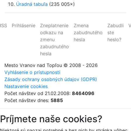
Úradná tabuľa
(235 005×)
RSS
Prihlásenie
Zneplatnenie
Zmena
Zabudli
V
odkazu na
zabudnutého
ste
zmenu
hesla
heslo?
zabudnutého
hesla
Mesto Vranov nad Topľou
© 2008 - 2026
Vyhlásenie o prístupnosti
Zásady ochrany osobných údajov (GDPR)
Nastavenie cookies
Počet návštev od 21.02.2008:
8464096
Počet návštev dnes:
5885
Príjmete naše cookies?
Niektoré sú naozaj potrebné a bez nich by stránka vôbec