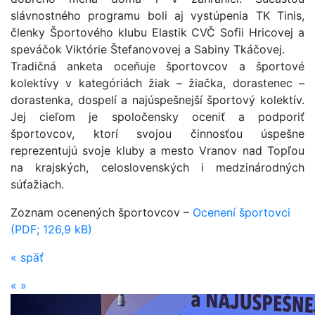
slávnostného programu boli aj vystúpenia TK Tinis,
členky Športového klubu Elastik CVČ Sofii Hricovej a
speváčok Viktórie Štefanovovej a Sabiny Tkáčovej.
Tradičná anketa oceňuje športovcov a športové
kolektívy v kategóriách žiak – žiačka, dorastenec –
dorastenka, dospelí a najúspešnejší športový kolektív.
Jej cieľom je spoločensky oceniť a podporiť
športovcov, ktorí svojou činnosťou úspešne
reprezentujú svoje kluby a mesto Vranov nad Topľou
na krajských, celoslovenských i medzinárodných
súťažiach.
Zoznam ocenených športovcov –
Ocenení športovci
(PDF; 126,9 kB)
«
späť
«
»