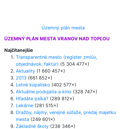
Územný plán mesta
ÚZEMNÝ PLÁN MESTA VRANOV NAD TOPĽOU
Najčítanejšie
Transparentné mesto (register zmlúv,
objednávok, faktúr)
(5 304 477×)
Aktuality
(1 660 457×)
2013
(661 852×)
Letné kúpalisko
(402 577×)
Aktuálne podujatia a kino
(328 747×)
Hľadáte psíka?
(289 812×)
Lekárne
(281 515×)
Dražby, nájmy, verejné súťaže, predaj majetku
mesta
(249 601×)
Základné školy
(238 346×)