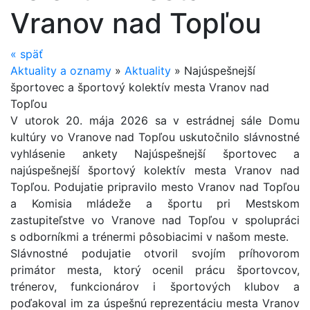
Vranov nad Topľou
«
späť
Aktuality a oznamy
»
Aktuality
»
Najúspešnejší
športovec a športový kolektív mesta Vranov nad
Topľou
V utorok 20. mája 2026 sa v estrádnej sále Domu
kultúry vo Vranove nad Topľou uskutočnilo slávnostné
vyhlásenie ankety Najúspešnejší športovec a
najúspešnejší športový kolektív mesta Vranov nad
Topľou. Podujatie pripravilo mesto Vranov nad Topľou
a Komisia mládeže a športu pri Mestskom
zastupiteľstve vo Vranove nad Topľou v spolupráci
s odborníkmi a trénermi pôsobiacimi v našom meste.
Slávnostné podujatie otvoril svojím príhovorom
primátor mesta, ktorý ocenil prácu športovcov,
trénerov, funkcionárov i športových klubov a
poďakoval im za úspešnú reprezentáciu mesta Vranov