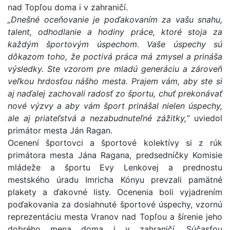
nad Topľou doma i v zahraničí.
„Dnešné oceňovanie je poďakovaním za vašu snahu,
talent, odhodlanie a hodiny práce, ktoré stoja za
každým športovým úspechom. Vaše úspechy sú
dôkazom toho, že poctivá práca má zmysel a prináša
výsledky. Ste vzorom pre mladú generáciu a zároveň
veľkou hrdosťou nášho mesta. Prajem vám, aby ste si
aj naďalej zachovali radosť zo športu, chuť prekonávať
nové výzvy a aby vám šport prinášal nielen úspechy,
ale aj priateľstvá a nezabudnuteľné zážitky,“
uviedol
primátor mesta Ján Ragan.
Ocenení športovci a športové kolektívy si z rúk
primátora mesta Jána Ragana, predsedníčky Komisie
mládeže a športu Evy Lenkovej a prednostu
mestského úradu Imricha Kónyu prevzali pamätné
plakety a ďakovné listy. Ocenenia boli vyjadrením
poďakovania za dosiahnuté športové úspechy, vzornú
reprezentáciu mesta Vranov nad Topľou a šírenie jeho
dobrého mena doma i v zahraničí. Súčasťou