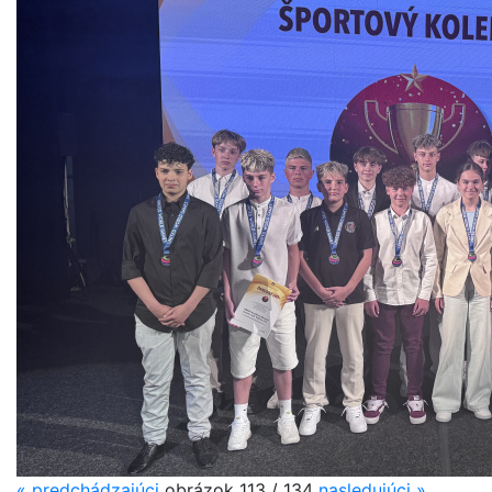
«
predchádzajúci
obrázok
113 / 134
nasledujúci
»