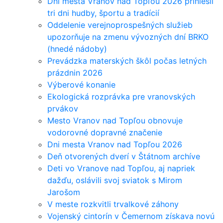
Dni mesta Vranov nad Topľou 2026 priniesli
tri dni hudby, športu a tradícií
Oddelenie verejnoprospešných služieb
upozorňuje na zmenu vývozných dní BRKO
(hnedé nádoby)
Prevádzka materských škôl počas letných
prázdnin 2026
Výberové konanie
Ekologická rozprávka pre vranovských
prvákov
Mesto Vranov nad Topľou obnovuje
vodorovné dopravné značenie
Dni mesta Vranov nad Topľou 2026
Deň otvorených dverí v Štátnom archíve
Deti vo Vranove nad Topľou, aj napriek
dažďu, oslávili svoj sviatok s Mirom
Jarošom
V meste rozkvitli trvalkové záhony
Vojenský cintorín v Čemernom získava novú