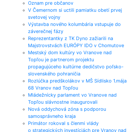
Oznam pre občanov
V Čemernom si uctili pamiatku obetí prvej
svetovej vojny
Výstavba nového kolumbária vstupuje do
záverečnej fázy
Reprezentantky z TK Dyno zažiarili na
Majstrovstvách EURÓPY IDO v Chomutove
Mestský dom kultúry vo Vranove nad
Topľou je partnerom projektu
propagujúceho kultúrne dedičstvo poľsko-
slovenského pohraničia
Rozlúčka predškolákov v MŠ Sídlisko 1.mája
68 Vranov nad Topľou
Mládežnícky parlament vo Vranove nad
Topľou slávnostne inaugurovali
Nová oddychová zóna s podporou
samosprávneho kraja
Primátor rokoval s členmi vlády
o strategických investíciách pre Vranov nad